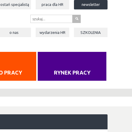
zostań specjalistą
praca dla
HR
newsletter
s
o nas
wydarzenia
HR
SZKOLENIA
O PRACY
RYNEK PRACY