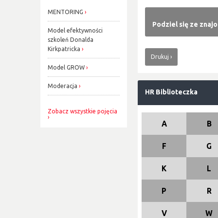
MENTORING
Podziel się ze znaj
Model efektywności
szkoleń Donalda
Kirkpatricka
Drukuj
Model GROW
Moderacja
HR Biblioteczka
Zobacz wszystkie pojęcia
A
B
F
G
K
L
P
R
V
W