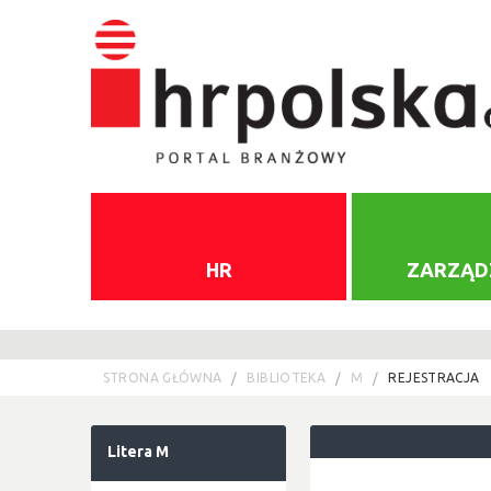
HR
ZARZĄD
STRONA GŁÓWNA
BIBLIOTEKA
M
REJESTRACJA
Litera M