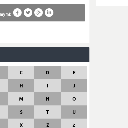
f
T
g
l
omymi:
C
D
E
H
I
J
M
N
O
S
T
U
X
Z
Ż