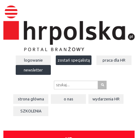
logowanie
zostań specjalistą
praca dla
HR
newsletter
s
strona główna
o nas
wydarzenia
HR
SZKOLENIA