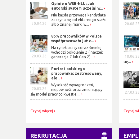
Opinie o WSB-NLU: Jak
autorski system uczelni w...
Nie każda przewaga kandydata
zaczyna się od elitarnego stażu
30.04.26
20.08.2
albo znanej marki w...
86% pracowników w Polsce
współpracowało już z...
Na rynek pracy coraz śmielej
wchodzi pokolenie Z (inaczej:
20.03.26
18.06.2
generacja Z lub Gen Z)...
się...
Portret polskiego
pracownika: zestresowany,
ale...
Wysokość wynagrodzeń,
20.03.26
niepewność oraz zmieniający
27.03.2
się model pracy to kwestie,...
Czytaj więcej
Czytaj w
REKRUTACJA
EMPL