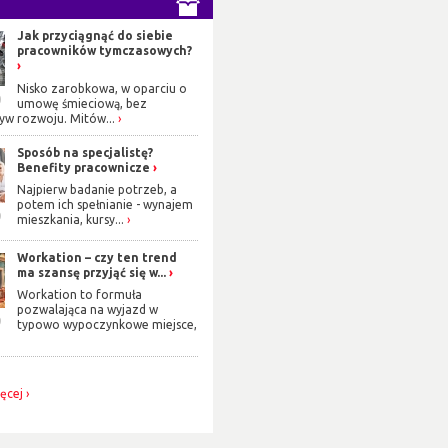
Jak przyciągnąć do siebie
pracowników tymczasowych?
Nisko zarobkowa, w oparciu o
0
umowę śmieciową, bez
yw rozwoju. Mitów...
Sposób na specjalistę?
Benefity pracownicze
Najpierw badanie potrzeb, a
potem ich spełnianie - wynajem
9
mieszkania, kursy...
Workation – czy ten trend
ma szansę przyjąć się w...
Workation to formuła
pozwalająca na wyjazd w
9
typowo wypoczynkowe miejsce,
ięcej