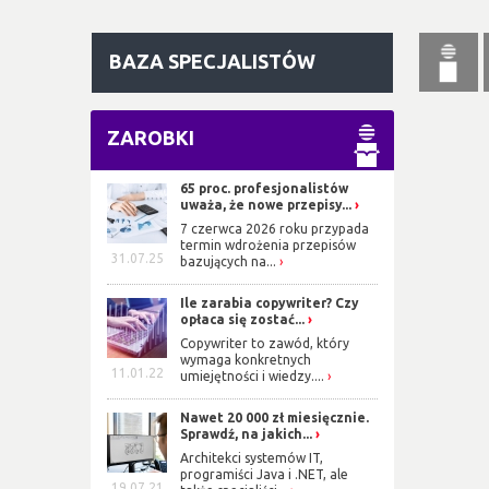
BAZA SPECJALISTÓW
ZAROBKI
65 proc. profesjonalistów
uważa, że nowe przepisy...
7 czerwca 2026 roku przypada
termin wdrożenia przepisów
31.07.25
bazujących na...
Ile zarabia copywriter? Czy
opłaca się zostać...
Copywriter to zawód, który
wymaga konkretnych
11.01.22
umiejętności i wiedzy....
Nawet 20 000 zł miesięcznie.
Sprawdź, na jakich...
Architekci systemów IT,
programiści Java i .NET, ale
19.07.21