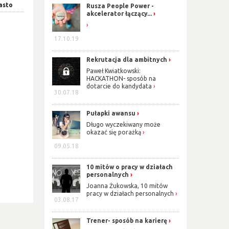
asto
Rusza People Power -
akcelerator łączący...
17.10.19
Rekrutacja dla ambitnych
Paweł Kwiatkowski:
HACKATHON- sposób na
dotarcie do kandydata
30.07.18
Pułapki awansu
Długo wyczekiwany może
okazać się porażką
09.05.18
10 mitów o pracy w działach
personalnych
Joanna Żukowska, 10 mitów
pracy w działach personalnych
03.08.17
Trener- sposób na karierę