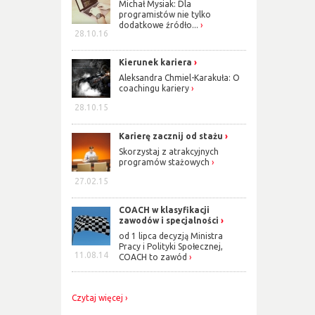
Michał Mysiak: Dla
programistów nie tylko
dodatkowe źródło...
28.10.16
Kierunek kariera
Aleksandra Chmiel-Karakuła: O
coachingu kariery
28.10.15
Karierę zacznij od stażu
Skorzystaj z atrakcyjnych
programów stażowych
27.02.15
COACH w klasyfikacji
zawodów i specjalności
od 1 lipca decyzją Ministra
Pracy i Polityki Społecznej,
11.08.14
COACH to zawód
Czytaj więcej