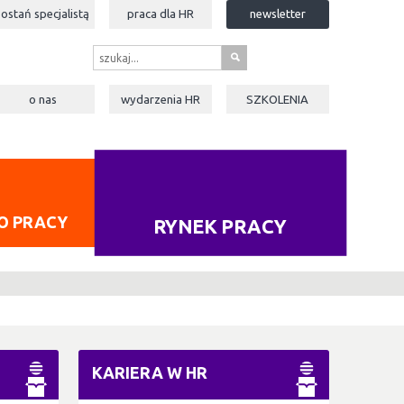
zostań specjalistą
praca dla
HR
newsletter
s
o nas
wydarzenia
HR
SZKOLENIA
O PRACY
RYNEK PRACY
KARIERA W HR