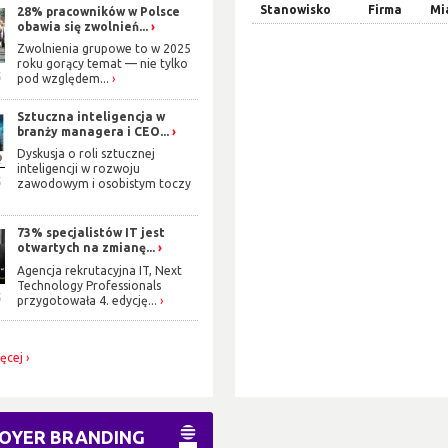
Stanowisko
Firma
Mi
28% pracowników w Polsce
obawia się zwolnień...
Zwolnienia grupowe to w 2025
roku gorący temat — nie tylko
5
pod względem...
Sztuczna inteligencja w
branży managera i CEO...
Dyskusja o roli sztucznej
inteligencji w rozwoju
5
zawodowym i osobistym toczy
73% specjalistów IT jest
otwartych na zmianę...
Agencja rekrutacyjna IT, Next
Technology Professionals
5
przygotowała 4. edycję...
ięcej
OYER BRANDING