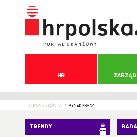
HR
ZARZĄD
STRONA GŁÓWNA
RYNEK PRACY
TRENDY
BADA