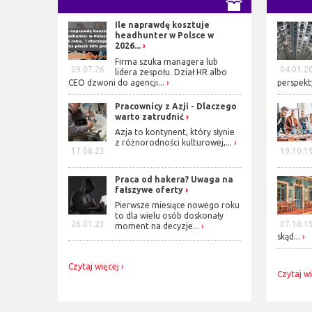
Ile naprawdę kosztuje
headhunter w Polsce w
2026...
Firma szuka managera lub
09.07.26
04.03.2
lidera zespołu. Dział HR albo
CEO dzwoni do agencji...
perspekt
Pracownicy z Azji - Dlaczego
warto zatrudnić
Azja to kontynent, który słynie
z różnorodności kulturowej,...
17.08.23
19.10.1
Praca od hakera? Uwaga na
fałszywe oferty
Pierwsze miesiące nowego roku
to dla wielu osób doskonały
26.01.23
07.10.1
moment na decyzje...
skąd...
Czytaj więcej
Czytaj w