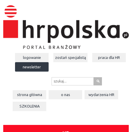
logowanie
zostań specjalistą
praca dla
HR
newsletter
s
strona główna
o nas
wydarzenia
HR
SZKOLENIA