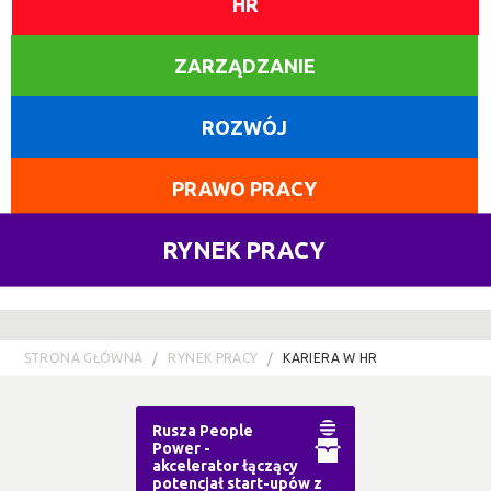
HR
ZARZĄDZANIE
ROZWÓJ
PRAWO PRACY
RYNEK PRACY
STRONA GŁÓWNA
RYNEK PRACY
KARIERA W HR
Rusza People
Power -
akcelerator łączący
potencjał start-upów z