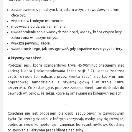
zastanowienie się nad tym kim jestem w życiu zawodowym, a kim
chcę być;
wsparcie w trudnym momencie;
motywacja do działania i zmiany;
uświadomienie sobie własnych zdolności, wiedzy, która często leży
zakurzona w naszym umyśle;
większa pewność siebie;
świadomość tego, jak postępować, gdy dopadnie nas kryzys kariery.
Aktywny pasażer
Podczas sesji, która standardowo trwa 45-90minut pracujemy nad
karierą klienta ( rekomendowana liczba sesji: 5-7). Jednak znaczna
część rozwoju to realizacja przez klienta zadań, nad którymi musi
popracować samodzielnie, z otwartą głową i w stanie 100%
szczerości. Co zaskakujące, poprzez zadania klient, sam dochodzi do
pewnych wniosków, refleksji, które są omawiane na kolejnych sesjach.
...
Coaching nie jest procesem dla osób zagubionych w zawodowym
życiu. To szereg działań, z których korzystają osoby, aby się rozwijać,
podnosić swoje kompetencje i zmieniać horyzont myślowy. Coaching
to spotkania i aktywna praca klienta nad sobą.