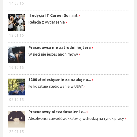
14.09.16
II edycja IT Career Summit
Relacja z wydarzenia
12.01.16
Pracodawca nie zatrudni hejtera
W sieci nie jesteś anonimowy
16.10.15
1200 zł miesięcznie za naukę na...
Ile kosztuje studiowanie w USA?
02.10.15
Pracodawcy niezadowoleni z...
Absolwenci zawodówek łatwiej wchodzą na rynek pracy
22.09.15