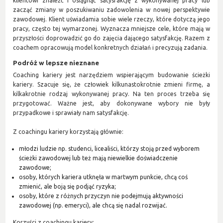
klientowi znaleźć i osiągnąć satysfakcję z wykonywanej pracy lub
zacząć zmiany w poszukiwaniu zadowolenia w nowej perspektywie
zawodowej. Klient uświadamia sobie wiele rzeczy, które dotyczą jego
pracy, często tej wymarzonej. Wyznacza mniejsze cele, które mają w
przyszłości doprowadzić go do zajęcia dającego satysfakcję. Razem z
coachem opracowują model konkretnych działań i precyzują zadania.
Podróż w lepsze nieznane
Coaching kariery jest narzędziem wspierającym budowanie ścieżki
kariery. Szacuje się, że człowiek kilkunastokrotnie zmieni firmę, a
kilkakrotnie rodzaj wykonywanej pracy. Na ten proces trzeba się
przygotować. Ważne jest, aby dokonywane wybory nie były
przypadkowe i sprawiały nam satysfakcję.
Z coachingu kariery korzystają głównie:
młodzi ludzie np. studenci, licealiści, którzy stoją przed wyborem
ścieżki zawodowej lub też mają niewielkie doświadczenie
zawodowe;
osoby, których kariera utknęła w martwym punkcie, chcą coś
zmienić, ale boją się podjąć ryzyka;
osoby, które z różnych przyczyn nie podejmują aktywności
zawodowej (np. emeryci), ale chcą się nadal rozwijać.
Korzyści z coachingu kariery: