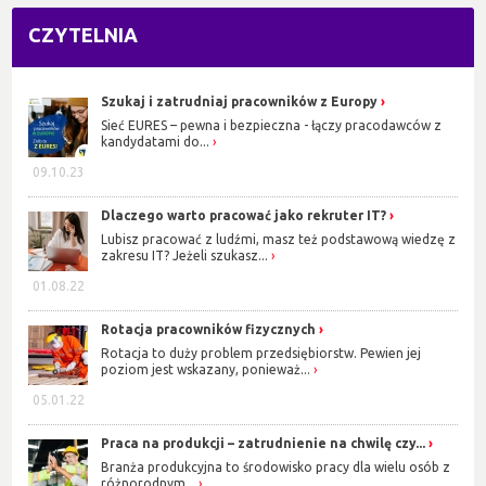
CZYTELNIA
Szukaj i zatrudniaj pracowników z Europy
Sieć EURES – pewna i bezpieczna - łączy pracodawców z
kandydatami do...
09.10.23
Dlaczego warto pracować jako rekruter IT?
Lubisz pracować z ludźmi, masz też podstawową wiedzę z
zakresu IT? Jeżeli szukasz...
01.08.22
Rotacja pracowników fizycznych
Rotacja to duży problem przedsiębiorstw. Pewien jej
poziom jest wskazany, ponieważ...
05.01.22
Praca na produkcji – zatrudnienie na chwilę czy...
Branża produkcyjna to środowisko pracy dla wielu osób z
różnorodnym...