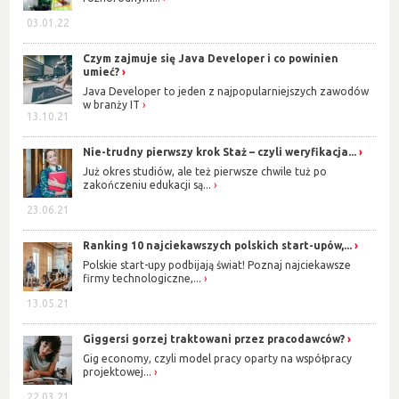
03.01.22
Czym zajmuje się Java Developer i co powinien
umieć?
Java Developer to jeden z najpopularniejszych zawodów
w branży IT
13.10.21
Nie-trudny pierwszy krok Staż – czyli weryfikacja...
Już okres studiów, ale też pierwsze chwile tuż po
zakończeniu edukacji są...
23.06.21
Ranking 10 najciekawszych polskich start-upów,...
Polskie start-upy podbijają świat! Poznaj najciekawsze
firmy technologiczne,...
13.05.21
Giggersi gorzej traktowani przez pracodawców?
Gig economy, czyli model pracy oparty na współpracy
projektowej...
22.03.21