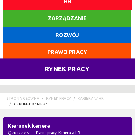
HR
ZARZĄDZANIE
ROZWÓJ
PRAWO PRACY
RYNEK PRACY
STRONA GŁÓWNA
RYNEK PRACY
KARIERA W HR
KIERUNEK KARIERA
Kierunek kariera
Rynek pracy
,
Kariera w HR
28.10.2015