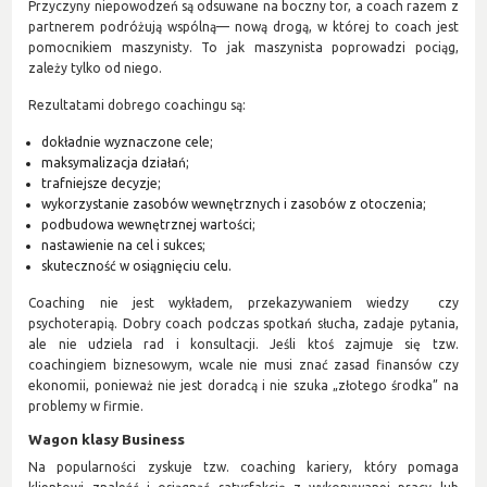
Przyczyny niepowodzeń są odsuwane na boczny tor, a coach razem z
partnerem podróżują wspólną— nową drogą, w której to coach jest
pomocnikiem maszynisty. To jak maszynista poprowadzi pociąg,
zależy tylko od niego.
Rezultatami dobrego coachingu są:
dokładnie wyznaczone cele;
maksymalizacja działań;
trafniejsze decyzje;
wykorzystanie zasobów wewnętrznych i zasobów z otoczenia;
podbudowa wewnętrznej wartości;
nastawienie na cel i sukces;
skuteczność w osiągnięciu celu.
Coaching nie jest wykładem, przekazywaniem wiedzy czy
psychoterapią. Dobry coach podczas spotkań słucha, zadaje pytania,
ale nie udziela rad i konsultacji. Jeśli ktoś zajmuje się tzw.
coachingiem biznesowym, wcale nie musi znać zasad finansów czy
ekonomii, ponieważ nie jest doradcą i nie szuka „złotego środka” na
problemy w firmie.
Wagon klasy Business
Na popularności zyskuje tzw. coaching kariery, który pomaga