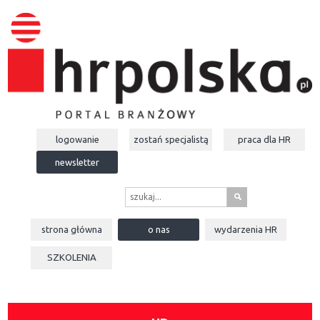
logowanie
zostań specjalistą
praca dla
HR
newsletter
s
strona główna
o nas
wydarzenia
HR
SZKOLENIA