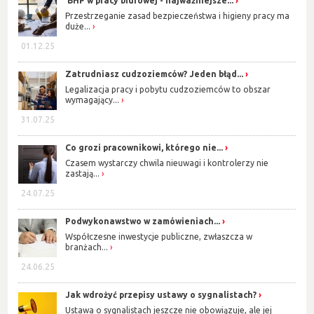
BHP w pracy biurowej - najważniejsze...
Przestrzeganie zasad bezpieczeństwa i higieny pracy ma
duże...
01.12.25
Zatrudniasz cudzoziemców? Jeden błąd...
Legalizacja pracy i pobytu cudzoziemców to obszar
wymagający...
31.07.25
Co grozi pracownikowi, którego nie...
Czasem wystarczy chwila nieuwagi i kontrolerzy nie
zastają...
24.07.25
Podwykonawstwo w zamówieniach...
Współczesne inwestycje publiczne, zwłaszcza w
branżach...
24.06.25
Jak wdrożyć przepisy ustawy o sygnalistach?
Ustawa o sygnalistach jeszcze nie obowiązuje, ale jej