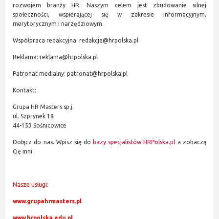
rozwojem branży HR. Naszym celem jest zbudowanie silnej
społeczności, wspierającej się w zakresie informacyjnym,
merytorycznym i narzędziowym.
Współpraca redakcyjna: redakcja@hrpolska.pl
Reklama: reklama@hrpolska.pl
Patronat medialny: patronat@hrpolska.pl
Kontakt:
Grupa HR Masters sp.j.
ul. Szprynek 18
44-153 Sośnicowice
Dołącz do nas. Wpisz się do
bazy specjalistów HRPolska.pl
a zobaczą
Cię inni.
Nasze usługi:
www.grupahrmasters.pl
www.hrpolska.edu.pl