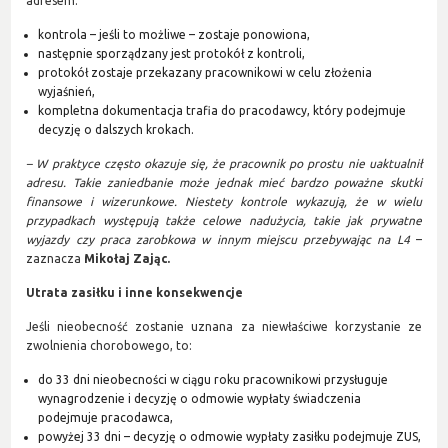
adresem:
kontrola – jeśli to możliwe – zostaje ponowiona,
następnie sporządzany jest protokół z kontroli,
protokół zostaje przekazany pracownikowi w celu złożenia
wyjaśnień,
kompletna dokumentacja trafia do pracodawcy, który podejmuje
decyzję o dalszych krokach.
– W praktyce często okazuje się, że pracownik po prostu nie uaktualnił
adresu. Takie zaniedbanie może jednak mieć bardzo poważne skutki
finansowe i wizerunkowe. Niestety kontrole wykazują, że w wielu
przypadkach występują także celowe nadużycia, takie jak prywatne
wyjazdy czy praca zarobkowa w innym miejscu przebywając na L4
–
zaznacza
Mikołaj Zając.
Utrata zasiłku i inne konsekwencje
Jeśli nieobecność zostanie uznana za niewłaściwe korzystanie ze
zwolnienia chorobowego, to:
do 33 dni nieobecności w ciągu roku pracownikowi przysługuje
wynagrodzenie i decyzję o odmowie wypłaty świadczenia
podejmuje pracodawca,
powyżej 33 dni – decyzję o odmowie wypłaty zasiłku podejmuje ZUS,