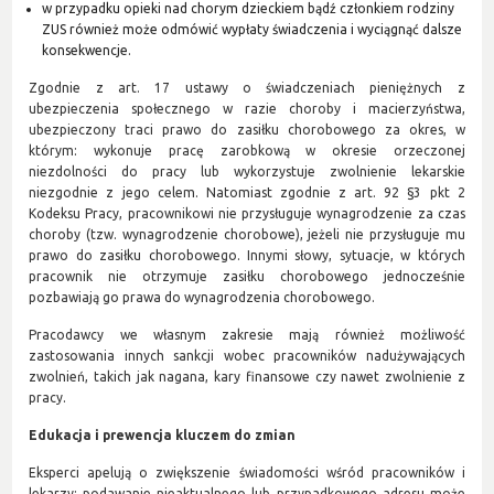
w przypadku opieki nad chorym dzieckiem bądź członkiem rodziny
ZUS również może odmówić wypłaty świadczenia i wyciągnąć dalsze
konsekwencje.
Zgodnie z art. 17 ustawy o świadczeniach pieniężnych z
ubezpieczenia społecznego w razie choroby i macierzyństwa,
ubezpieczony traci prawo do zasiłku chorobowego za okres, w
którym: wykonuje pracę zarobkową w okresie orzeczonej
niezdolności do pracy lub wykorzystuje zwolnienie lekarskie
niezgodnie z jego celem. Natomiast zgodnie z art. 92 §3 pkt 2
Kodeksu Pracy, pracownikowi nie przysługuje wynagrodzenie za czas
choroby (tzw. wynagrodzenie chorobowe), jeżeli nie przysługuje mu
prawo do zasiłku chorobowego. Innymi słowy, sytuacje, w których
pracownik nie otrzymuje zasiłku chorobowego jednocześnie
pozbawiają go prawa do wynagrodzenia chorobowego.
Pracodawcy we własnym zakresie mają również możliwość
zastosowania innych sankcji wobec pracowników nadużywających
zwolnień, takich jak nagana, kary finansowe czy nawet zwolnienie z
pracy.
Edukacja i prewencja kluczem do zmian
Eksperci apelują o zwiększenie świadomości wśród pracowników i
lekarzy: podawanie nieaktualnego lub przypadkowego adresu może