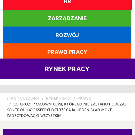
HR
ZARZĄDZANIE
ROZWÓJ
PRAWO PRACY
RYNEK PRACY
STRONA GŁÓWNA
RYNEK PRACY
PRAWO
CO GROZI PRACOWNIKOWI, KTÓREGO NIE ZASTANO PODCZAS
KONTROLI L4? EKSPERCI OSTRZEGAJĄ: JEDEN BŁĄD MOŻE
ZADECYDOWAĆ O WSZYSTKIM