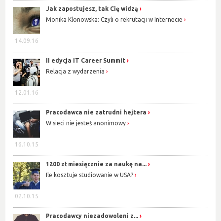
Jak zapostujesz, tak Cię widzą
Monika Klonowska: Czyli o rekrutacji w Internecie
14.09.16
II edycja IT Career Summit
Relacja z wydarzenia
12.01.16
Pracodawca nie zatrudni hejtera
W sieci nie jesteś anonimowy
16.10.15
1200 zł miesięcznie za naukę na...
Ile kosztuje studiowanie w USA?
02.10.15
Pracodawcy niezadowoleni z...