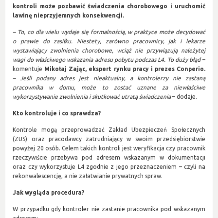
kontroli może pozbawić świadczenia chorobowego i uruchomić
lawinę nieprzyjemnych konsekwencji.
– To, co dla wielu wydaje się formalnością, w praktyce może decydować
o prawie do zasiłku. Niestety, zarówno pracownicy, jak i lekarze
wystawiający zwolnienia chorobowe, wciąż nie przywiązują należytej
wagi do właściwego wskazania adresu pobytu podczas L4. To duży błąd
–
komentuje
Mikołaj Zając, ekspert rynku pracy i prezes Conperio.
– Jeśli podany adres jest nieaktualny, a kontrolerzy nie zastaną
pracownika w domu, może to zostać uznane za niewłaściwe
wykorzystywanie zwolnienia i skutkować utratą świadczenia
– dodaje.
Kto kontroluje i co sprawdza?
Kontrole mogą przeprowadzać Zakład Ubezpieczeń Społecznych
(ZUS) oraz pracodawcy zatrudniający w swoim przedsiębiorstwie
powyżej 20 osób. Celem takich kontroli jest weryfikacja czy pracownik
rzeczywiście przebywa pod adresem wskazanym w dokumentacji
oraz czy wykorzystuje L4 zgodnie z jego przeznaczeniem – czyli na
rekonwalescencję, a nie załatwianie prywatnych spraw.
Jak wygląda procedura?
W przypadku gdy kontroler nie zastanie pracownika pod wskazanym