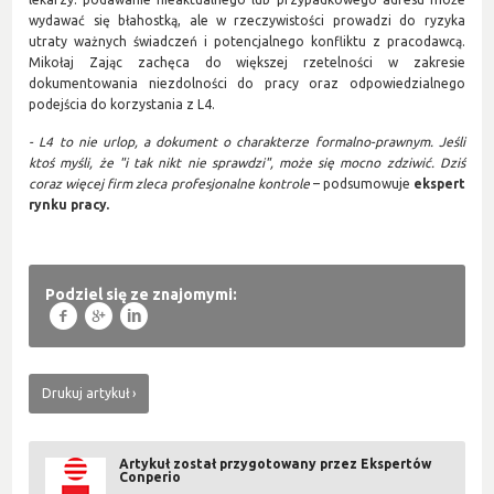
wydawać się błahostką, ale w rzeczywistości prowadzi do ryzyka
utraty ważnych świadczeń i potencjalnego konfliktu z pracodawcą.
Mikołaj Zając zachęca do większej rzetelności w zakresie
dokumentowania niezdolności do pracy oraz odpowiedzialnego
podejścia do korzystania z L4.
- L4 to nie urlop, a dokument o charakterze formalno-prawnym. Jeśli
ktoś myśli, że "i tak nikt nie sprawdzi", może się mocno zdziwić. Dziś
coraz więcej firm zleca profesjonalne kontrole
– podsumowuje
ekspert
rynku pracy.
Podziel się ze znajomymi:
f
g
l
Drukuj artykuł
Artykuł został przygotowany przez Ekspertów
Conperio