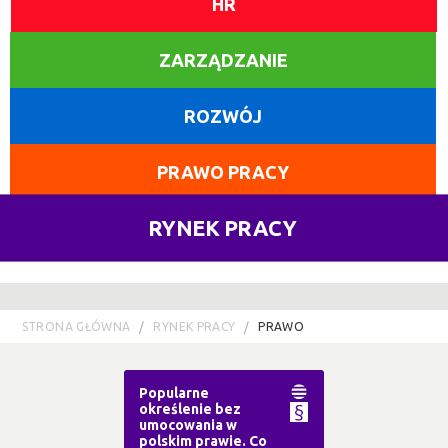
HR
ZARZĄDZANIE
ROZWÓJ
PRAWO PRACY
RYNEK PRACY
STRONA GŁÓWNA
RYNEK PRACY
PRAWO
Popularne
określenie bez
umocowania w
polskim prawie. Co