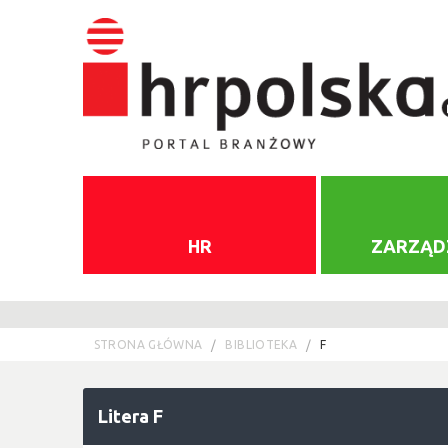
HR
ZARZĄD
STRONA GŁÓWNA
BIBLIOTEKA
F
Litera F