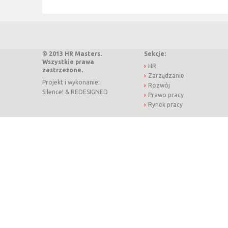
© 2013 HR Masters.
Sekcje:
Wszystkie prawa
HR
zastrzeżone.
Zarządzanie
Projekt i wykonanie:
Rozwój
Silence!
&
REDESIGNED
Prawo pracy
Rynek pracy