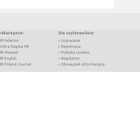
odkategorie:
Dla użytkowników:
HR Felieton
Logowanie
Dobra Książka HR
Rejestracja
HR Wywiad
Polityka cookies
HR English
Regulamin
HR Poland Journal
Obowiązek informacyjny