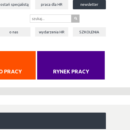
zostań specjalistą
praca dla
HR
newsletter
s
o nas
wydarzenia
HR
SZKOLENIA
O PRACY
RYNEK PRACY