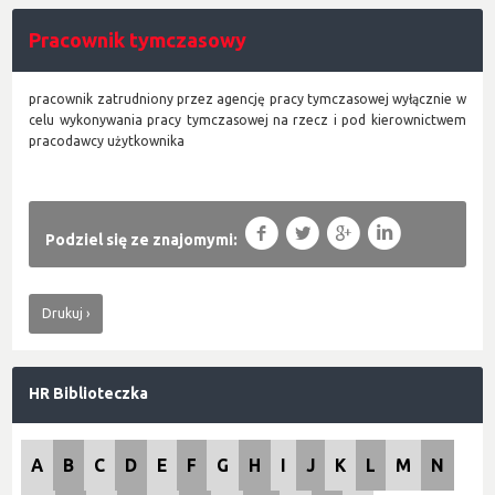
Pracownik tymczasowy
pracownik zatrudniony przez agencję pracy tymczasowej wyłącznie w
celu wykonywania pracy tymczasowej na rzecz i pod kierownictwem
pracodawcy użytkownika
f
T
g
l
Podziel się ze znajomymi:
Drukuj
HR Biblioteczka
A
B
C
D
E
F
G
H
I
J
K
L
M
N