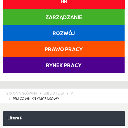
HR
ZARZĄDZANIE
ROZWÓJ
PRAWO PRACY
RYNEK PRACY
STRONA GŁÓWNA
BIBLIOTEKA
P
PRACOWNIK-TYMCZASOWY
Litera P