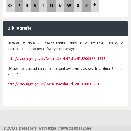
O
P
R
S
T
U
V
W
X
Z
Ż
Bibliografia
Ustawa z dnia 23 października 2009 r. o zmianie ustawy o
zatrudnieniu pracowników tymczasowych
http://isap.sejm.gov.pl/DetailsServlet?id=WDU20092211737
Ustawa o zatrudnianiu pracowników tymczasowych z dnia 9 lipca
2003 r.:
http://isap.sejm.gov.pl/DetailsServlet?id=WDU20031661608
© 2013 HR Masters. Wszystkie prawa zastrzeżone.