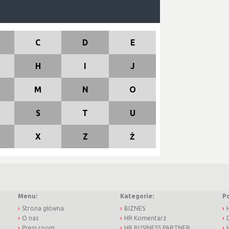
C
D
E
H
I
J
M
N
O
S
T
U
X
Z
Ż
Menu:
Kategorie:
P
Strona główna
BIZNES
O nas
HR Komentarz
Press room
HR BUSINESS PARTNER