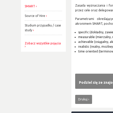
Zasada wyznaczania i fo
SMART
przez cele oraz delegowa
Source of Hire
Parametrami określają
akronimem SMART, pochod
Studium przypadku / case
study
specific (dokładny, zawi
measurable (mierzalny, 
achievable (osiągalny, a
Zobacz wszystkie pojęcia
realistic (realny, możliw
time oriented (terminowy
Podziel się ze znaj
Drukuj