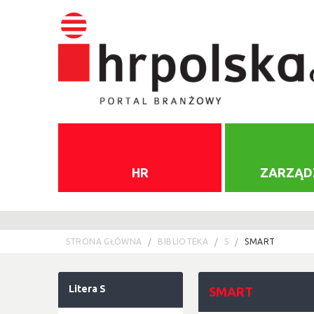
HR
ZARZĄD
STRONA GŁÓWNA
BIBLIOTEKA
S
SMART
Litera S
SMART