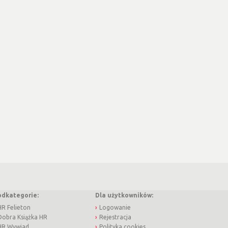
odkategorie:
Dla użytkowników:
HR Felieton
Logowanie
Dobra Książka HR
Rejestracja
HR Wywiad
Polityka cookies