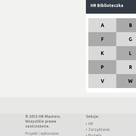
HR Biblioteczka
A
B
F
G
K
L
P
R
V
W
© 2013 HR Masters.
Sekcje:
Wszystkie prawa
HR
zastrzeżone.
Zarządzanie
Projekt i wykonanie:
Rozwój