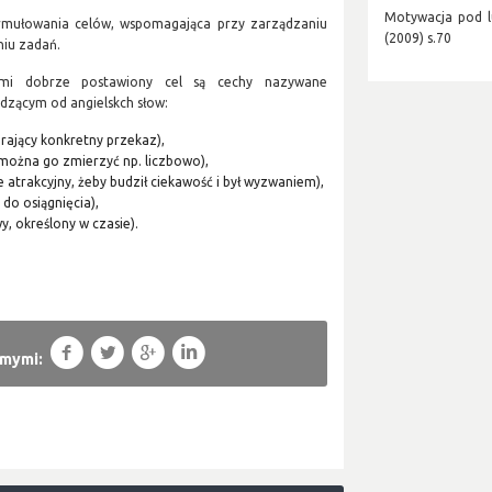
Motywacja pod l
rmułowania celów, wspomagająca przy zarządzaniu
(2009) s.70
niu zadań.
cymi dobrze postawiony cel są cechy nazywane
zącym od angielskch słow:
erający konkretny przekaz),
można go zmierzyć np. liczbowo),
le atrakcyjny, żeby budził ciekawość i był wyzwaniem),
y do osiągnięcia),
, określony w czasie).
f
T
g
l
omymi: