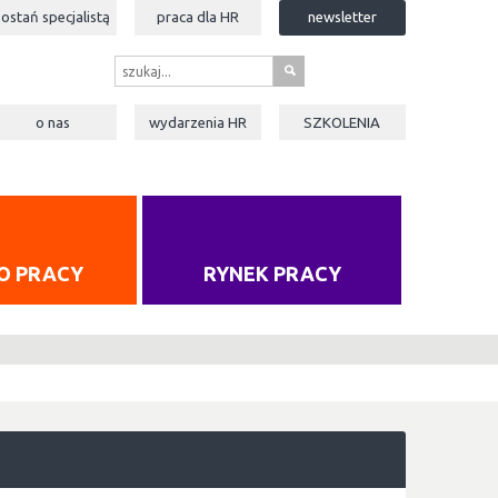
zostań specjalistą
praca dla
HR
newsletter
s
o nas
wydarzenia
HR
SZKOLENIA
O PRACY
RYNEK PRACY