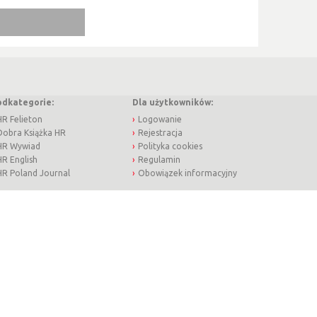
odkategorie:
Dla użytkowników:
HR Felieton
Logowanie
Dobra Książka HR
Rejestracja
HR Wywiad
Polityka cookies
HR English
Regulamin
HR Poland Journal
Obowiązek informacyjny