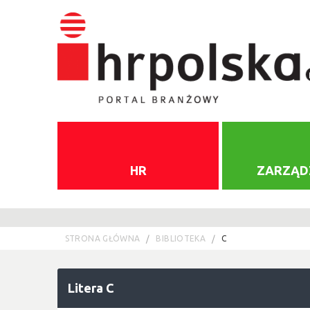
HR
ZARZĄD
STRONA GŁÓWNA
BIBLIOTEKA
C
Litera C