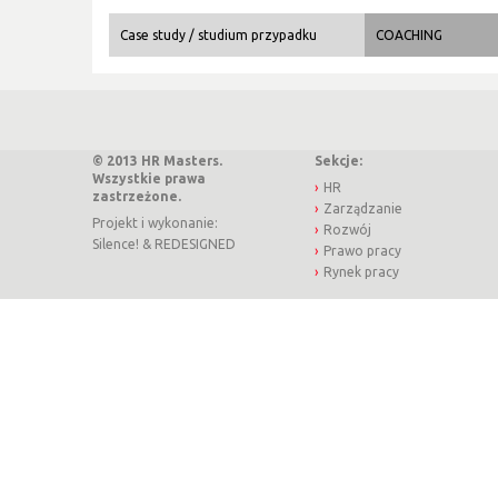
Case study / studium przypadku
COACHING
© 2013 HR Masters.
Sekcje:
Wszystkie prawa
HR
zastrzeżone.
Zarządzanie
Projekt i wykonanie:
Rozwój
Silence!
&
REDESIGNED
Prawo pracy
Rynek pracy