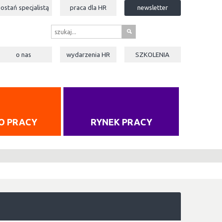
zostań specjalistą
praca dla
HR
newsletter
s
o nas
wydarzenia
HR
SZKOLENIA
O PRACY
RYNEK PRACY