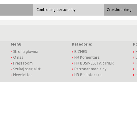
Controlling personalny
Crossboarding
Menu:
Kategorie:
P
Strona główna
BIZNES
O nas
HR Komentarz
Press room
HR BUSINESS PARTNER
Szukaj specjalist
Patronat medialny
Newsletter
HR Biblioteczka