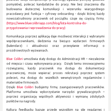
pomysłów), polecać kandydatów do pracy. Nie bez znaczenia dla
budowania skutecznej komunikacji i wizerunku wiarygodnego
pracodawcy jest funkcja – cyfrowy onboarding - dzięki której każdy
nowozatrudniony pracownik od początku czuje się częścią firmy.
(https://www.bluecolibriapp.com/blog/lista-kontrolna-do-
przygotowania-i-wprowadzenia-do-pracy)
Komunikacja poprzez aplikację daje możliwość interakcji z wybranymi
współpracownikami, śledzenia na bieżąco wydarzeń firmowych
(kalendarz) i aktualności oraz przesyłanie informacji o
prozdrowotnych wyzwaniach.
Blue Colibri
umożliwia stały dostęp do Administracji HR – niezależnie
od miejsca i czasu wykonywania pracy. Dzięki temu innowacyjnemu
rozwiązaniu, każdy pracownik ma dostęp do dokumentacji
pracowniczej, może wspierać proces rekrutacji poprzez system
poleceń, ma dostęp do wszelkich wewnętrznych regulaminów i
materiałów firmowych.
Dzięki
Blue Colibri
budujemy firmę zaangażowanych pracowników.
Platforma umożliwia wykorzystanie narzędzi grywalizacyjnych –
poprzez organizację wspólnych aktywności i wymianę zdobytych
punktów na nagrody.
Kultura feedbacku bazuje przede wszystkim na sile regularnej i