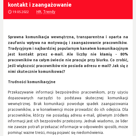
kontakt i zaangażowanie
HR
,
Trendy
19.05.2022
Sprawna komunikacja wewnętrzna, transparentna i oparta na
zaufaniu wpływa na motywację i zaangażowanie pracowników.
Tradycyjnym i najbardziej popularnym kanałem komunikacyjnym
jest kontakt przez e-mail. Ale liczby nie kłamią - 80%
pracowników na całym świecie nie pracuje przy biurku. Co zrobić,
jeśli większość pracowników nie posiada adresu e-mail? Jak się z
nimi skutecznie komunikować?
Trudności komunikacyjne
Przekazywanie informacji bezpośrednio pracownikom, przy użyciu
dopasowanych narzędzi to podstawa skutecznej komunikacji
wewnętrznej. Brak komunikacji powoduje spadek zaangażowania
pracowników, a w konsekwencji może prowadzić do ich odejścia. Dla
pracowników, którzy nie posiadają adresu e-mail, głównym źródłem
informacji jest ich bezpośredni przełożony. Jednak wiadomo, że lider
nie zawsze potrafi przekazać informacje w odpowiedni sposób, może
pominąć ważne treści, mogą pojawić się niedomówienia.