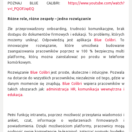
POZNAJ BLUE CALIBRI:
https://www.youtube.com/watch?
v=I_PQOFJxpEQ
Różne role, różne zespoły – jedno rozwiązanie
Żle przeprowadzony onboarding, trudności komunikacyjne, brak
dostępu do dokumentów firmowych i edukacji. To problemy, których
możemy uniknąć. Odpowiedzią jest aplikacja
Blue Colibri
. To
innowacyjne rozwiązanie, które umożliwia budowanie
zaangażowania pracowników poprzez w 100 % bezpieczną multi
platformę, którą można zainstalować po prostu w telefonie
komórkowym.
Rozwiązanie
Blue Colibri
jest proste, skuteczne i intuicyjne. Pozwala
na dotarcie do wszystkich pracowników, niezależnie od tego, gdzie w
danym momencie się znajdują.
Blue Colibri
wspiera pracowników w
takich obszarach jak:
administracja HR, komunikacja wewnętrzna i
edukacja
.
Pełni funkcję intranetu, poprzez możliwość przesyłania wiadomości i
ankiet, czat, informacje o wydarzeniach firmowanych i
powiadomienia. Dzięki możliwościom platformy, pracownicy mogą
podnosić swoje kompetencje (e-learning), zgłaszać pomysły (pudełko