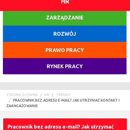
HR
ZARZĄDZANIE
ROZWÓJ
PRAWO PRACY
RYNEK PRACY
STRONA GŁÓWNA
HR
TRENDY
PRACOWNIK BEZ ADRESU E-MAIL? JAK UTRZYMAĆ KONTAKT I
ZAANGAŻOWANIE
Pracownik bez adresu e-mail? Jak utrzymać