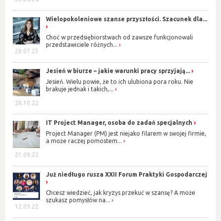
Wielopokoleniowe szanse przyszłości. Szacunek dla...
Choć w przedsiębiorstwach od zawsze funkcjonowali
przedstawiciele różnych...
28.07.23
Jesień w biurze – jakie warunki pracy sprzyjają...
Jesień. Wielu powie, że to ich ulubiona pora roku. Nie
brakuje jednak i takich,...
28.10.22
IT Project Manager, osoba do zadań specjalnych
Project Manager (PM) jest niejako filarem w swojej firmie,
a może raczej pomostem...
21.09.22
Już niedługo rusza XXII Forum Praktyki Gospodarczej
Chcesz wiedzieć, jak kryzys przekuć w szansę? A może
szukasz pomysłów na...
12.09.22