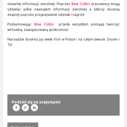
otwartej informacji zwrotnej. Poprzez
Blue Colibri
pracownicy mogą
udzielać sobie nawzajem informacji zwrotnej a liderzy docenią
zespoły poprzez przypisywanie odznak i nagród.
Podsumowując:
Blue Colibri
przede wszystkim pomaga tworzyć
wirtualną, zaangażowaną społeczność.
Narzędzie docenia już wiele firm w Polsce i na całym świecie. Doceń i
Ty!
Podziel się ze znajomymi:
f
g
l