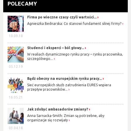
POLECAMY
Firma po wieczne czasy czyli wartości...
Agnieszka Bednarska: Co stanowi fundament silnej firmy?
10.09.18
Studenci i eksperci – ból głowy...
W realiach dynamicznego rynku pracy – rynku pracownika,
szczególnego...
05.12.19
Bądź obecny na europejskim rynku pracy...
Sieć europejskich służb zatrudnienia EURES wspiera
przepływ pracowników...
16.05.21
Jak zdobyć ambasadorów zmiany?
Anna Sarnacka-Smith: Zmian są potrzebne, aby
organizacje się rozwijały
03.04.18