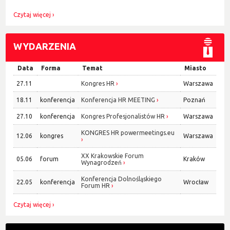
Czytaj więcej
WYDARZENIA
Data
Forma
Temat
Miasto
27.11
Kongres HR
Warszawa
18.11
konferencja
Konferencja HR MEETING
Poznań
27.10
konferencja
Kongres Profesjonalistów HR
Warszawa
KONGRES HR powermeetings.eu
12.06
kongres
Warszawa
XX Krakowskie Forum
05.06
forum
Kraków
Wynagrodzeń
Konferencja Dolnośląskiego
22.05
konferencja
Wrocław
Forum HR
Czytaj więcej