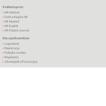
Podkategorie:
HR Felieton
Dobra Książka HR
HR Wywiad
HR English
HR Poland Journal
Dla użytkowników:
Logowanie
Rejestracja
Polityka cookies
Regulamin
Obowiązek informacyjny