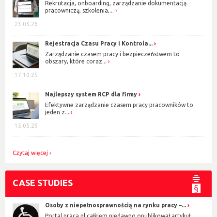
Rekrutacja, onboarding, zarządzanie dokumentacją
pracowniczą, szkolenia,...
23.03.26
Rejestracja Czasu Pracy i Kontrola...
Zarządzanie czasem pracy i bezpieczeństwem to
obszary, które coraz...
17.10.25
Najlepszy system RCP dla firmy
Efektywne zarządzanie czasem pracy pracowników to
jeden z...
15.05.25
Czytaj więcej
CASE STUDIES
Osoby z niepełnosprawnością na rynku pracy –...
Portal praca.pl całkiem niedawno opublikował artykuł,