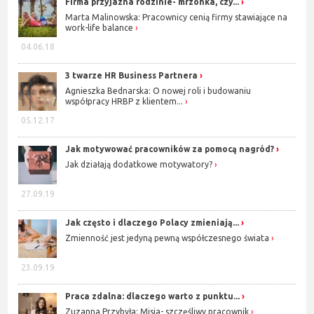
Firma przyjazna rodzinie- mrzonka, czy...
Marta Malinowska: Pracownicy cenią firmy stawiające na
work-life balance
04.06.18
3 twarze HR Business Partnera
Agnieszka Bednarska: O nowej roli i budowaniu
współpracy HRBP z klientem...
05.12.17
Jak motywować pracowników za pomocą nagród?
Jak działają dodatkowe motywatory?
27.09.19
Jak często i dlaczego Polacy zmieniają...
Zmienność jest jedyną pewną współczesnego świata
23.09.19
Praca zdalna: dlaczego warto z punktu...
Zuzanna Przybyła: Misja- szczęśliwy pracownik