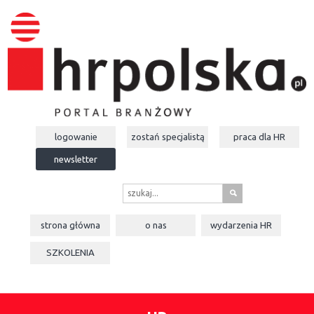
logowanie
zostań specjalistą
praca dla
HR
newsletter
s
strona główna
o nas
wydarzenia
HR
SZKOLENIA