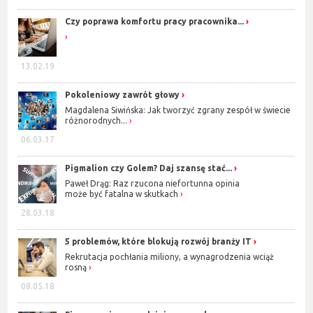
Czy poprawa komfortu pracy pracownika...
13.02.19
Pokoleniowy zawrót głowy
Magdalena Siwińska: Jak tworzyć zgrany zespół w świecie
różnorodnych...
06.03.17
Pigmalion czy Golem? Daj szansę stać...
Paweł Drąg: Raz rzucona niefortunna opinia
może być fatalna w skutkach
28.03.18
5 problemów, które blokują rozwój branży IT
Rekrutacja pochłania miliony, a wynagrodzenia wciąż
rosną
08.05.18