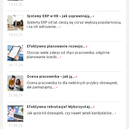
15.05.25
Systemy ERP w HR – jak usprawniają...
Systemy ERP od lat cieszą się coraz większą popularnością
i na ich wdrożenie...
18.02.25
Efektywne planowanie rozwoju...
Chociaż wiele zależy od chęci pracownika, odgórne
planowanie ścieżki...
26.11.24
Ocena pracownika – jak ją...
Ocena pracownika to dla niektórych przykry obowiązek,
ale pamiętajmy,...
23.08.24
Efektywna rekrutacja? Wykorzystaj...
Jak spośród dziesiątek, czy nawet setek kandydatów...
17.06.24