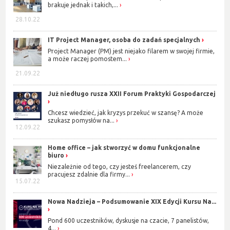
brakuje jednak i takich,...
...
28.10.22
Powyższy przykład pokazuje, że elastyczność zarówno w sposobie
IT Project Manager, osoba do zadań specjalnych
myślenia, jak i działania to cenna cecha każdego pracownika.
Reklamacja nie tylko jako inspiracja do rozwoju, ale także jako szansa
Project Manager (PM) jest niejako filarem w swojej firmie,
a może raczej pomostem...
na znalezienie adekwatnego pracownika lub budowanie sieci
kontaktów? Dlaczego nie!
21.09.22
Już niedługo rusza XXII Forum Praktyki Gospodarczej
Chcesz wiedzieć, jak kryzys przekuć w szansę? A może
szukasz pomysłów na...
12.09.22
Home office – jak stworzyć w domu funkcjonalne
biuro
Niezależnie od tego, czy jesteś freelancerem, czy
pracujesz zdalnie dla firmy...
15.07.22
Nowa Nadzieja – Podsumowanie XIX Edycji Kursu Na...
Pond 600 uczestników, dyskusje na czacie, 7 panelistów,
4...