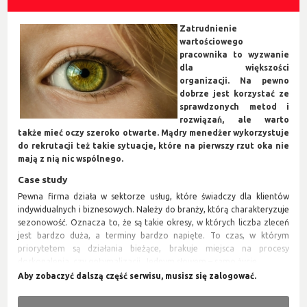
Zatrudnienie
wartościowego
pracownika to wyzwanie
dla większości
organizacji. Na pewno
dobrze jest korzystać ze
sprawdzonych metod i
rozwiązań, ale warto
także mieć oczy szeroko otwarte. Mądry menedżer wykorzystuje
do rekrutacji też takie sytuacje, które na pierwszy rzut oka nie
mają z nią nic wspólnego.
Case study
Pewna firma działa w sektorze usług, które świadczy dla klientów
indywidualnych i biznesowych. Należy do branży, którą charakteryzuje
sezonowość. Oznacza to, że są takie okresy, w których liczba zleceń
jest bardzo duża, a terminy bardzo napięte. To czas, w którym
priorytetem są działania bieżące, brakuje miejsca na procesy
doskonalenia, czy optymalizacji. Jednym słowem – samo życie.
Pewnego dnia do firmy trafiła obszerna reklamacja – nic miłego. Nie
dość, że nie wiadomo w co ręce włożyć, to jeszcze zamiast dobrego