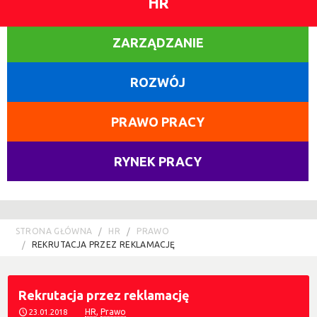
HR
ZARZĄDZANIE
ROZWÓJ
PRAWO PRACY
RYNEK PRACY
STRONA GŁÓWNA
HR
PRAWO
REKRUTACJA PRZEZ REKLAMACJĘ
Rekrutacja przez reklamację
HR
,
Prawo
23.01.2018