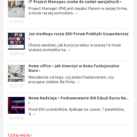
IT Project Manager, osoba do zadań specjalnych
Project Manager (PM) jest niejako filarem w swojej firmie,
a może raczej pomostem...
21.09.22
Już niedługo rusza XXII Forum Praktyki Gospodarczej
Chcesz wiedzieć, jak kryzys przekuć w szansę? A może
szukasz pomysłów na...
12.09.22
Home office – jak stworzyć w domu funkcjonalne
biuro
Niezależnie od tego, czy jesteś freelancerem, czy
pracujesz zdalnie dla firmy...
15.07.22
Nowa Nadzieja – Podsumowanie XIX Edycji Kursu Na...
Pond 600 uczestników, dyskusje na czacie, 7 panelistów,
4...
03.06.22
Czytaj więcej