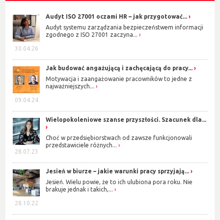
Audyt ISO 27001 oczami HR – jak przygotować...
Audyt systemu zarządzania bezpieczeństwem informacji
zgodnego z ISO 27001 zaczyna...
30.04.26
Jak budować angażującą i zachęcającą do pracy...
Motywacja i zaangażowanie pracowników to jedne z
najważniejszych...
09.04.24
Wielopokoleniowe szanse przyszłości. Szacunek dla...
Choć w przedsiębiorstwach od zawsze funkcjonowali
przedstawiciele różnych...
28.07.23
Jesień w biurze – jakie warunki pracy sprzyjają...
Jesień. Wielu powie, że to ich ulubiona pora roku. Nie
brakuje jednak i takich,...
28.10.22