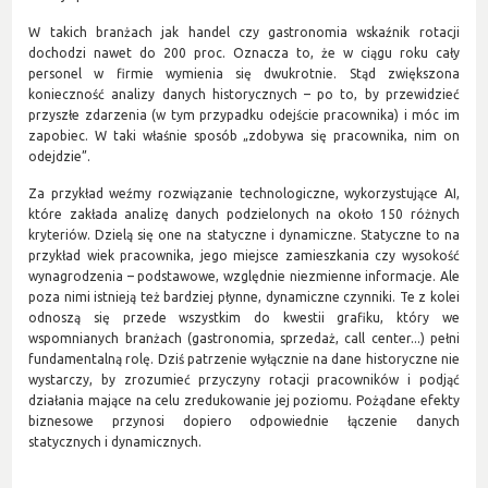
W takich branżach jak handel czy gastronomia wskaźnik rotacji
dochodzi nawet do 200 proc. Oznacza to, że w ciągu roku cały
personel w firmie wymienia się dwukrotnie. Stąd zwiększona
konieczność analizy danych historycznych – po to, by przewidzieć
przyszłe zdarzenia (w tym przypadku odejście pracownika) i móc im
zapobiec. W taki właśnie sposób „zdobywa się pracownika, nim on
odejdzie”.
Za przykład weźmy rozwiązanie technologiczne, wykorzystujące AI,
które zakłada analizę danych podzielonych na około 150 różnych
kryteriów. Dzielą się one na statyczne i dynamiczne. Statyczne to na
przykład wiek pracownika, jego miejsce zamieszkania czy wysokość
wynagrodzenia – podstawowe, względnie niezmienne informacje. Ale
poza nimi istnieją też bardziej płynne, dynamiczne czynniki. Te z kolei
odnoszą się przede wszystkim do kwestii grafiku, który we
wspomnianych branżach (gastronomia, sprzedaż, call center...) pełni
fundamentalną rolę. Dziś patrzenie wyłącznie na dane historyczne nie
wystarczy, by zrozumieć przyczyny rotacji pracowników i podjąć
działania mające na celu zredukowanie jej poziomu. Pożądane efekty
biznesowe przynosi dopiero odpowiednie łączenie danych
statycznych i dynamicznych.