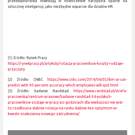
przedsiębiorstwa inwestują w nowoczesne narzędzia oparte na
sztucznej inteligencji, jako niezbędne wsparcie dla działów HR.
(1) Źródło: Rynek Pracy
https://rynekpracy.pl/artykuly/rotacja-pracownikow-koszty-rodzaje-
przyczyny
(2) Źródło: CNBC
https://www.cnbc.com/2019/04/03/ibm-ai-can-
predict-with-95-percent-accuracy-which-employees-will-quit.html
(3) Źródło: badanie Randstad
https://www.randstad.pl/strefa-
pracownika/centrum-prasowe/badanie-randstad-34-polskich-
pracownikow-zostaje-w-pracy-po-godzinach-dla-wiekszosci-nie-jest-
to-rzadkoscia-slabnie-rotacja-na-rynku-slabnie-tez-optymizm-w-
kwestii-znalezienia-nowego-zatrudnienia/