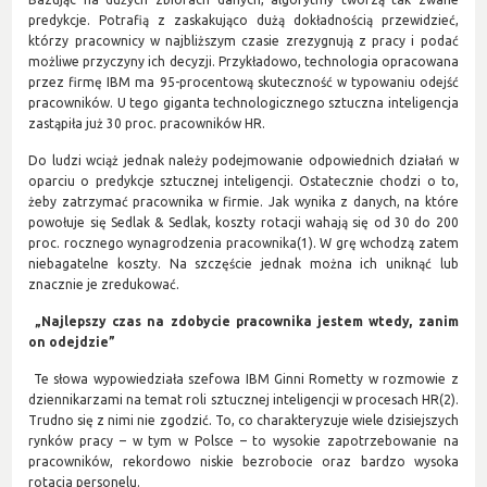
predykcje. Potrafią z zaskakująco dużą dokładnością przewidzieć,
którzy pracownicy w najbliższym czasie zrezygnują z pracy i podać
możliwe przyczyny ich decyzji. Przykładowo, technologia opracowana
przez firmę IBM ma 95-procentową skuteczność w typowaniu odejść
pracowników. U tego giganta technologicznego sztuczna inteligencja
zastąpiła już 30 proc. pracowników HR.
Do ludzi wciąż jednak należy podejmowanie odpowiednich działań w
oparciu o predykcje sztucznej inteligencji. Ostatecznie chodzi o to,
żeby zatrzymać pracownika w firmie. Jak wynika z danych, na które
powołuje się Sedlak & Sedlak, koszty rotacji wahają się od 30 do 200
proc. rocznego wynagrodzenia pracownika(1). W grę wchodzą zatem
niebagatelne koszty. Na szczęście jednak można ich uniknąć lub
znacznie je zredukować.
„Najlepszy czas na zdobycie pracownika jestem wtedy, zanim
on odejdzie”
Te słowa wypowiedziała szefowa IBM Ginni Rometty w rozmowie z
dziennikarzami na temat roli sztucznej inteligencji w procesach HR(2).
Trudno się z nimi nie zgodzić. To, co charakteryzuje wiele dzisiejszych
rynków pracy – w tym w Polsce – to wysokie zapotrzebowanie na
pracowników, rekordowo niskie bezrobocie oraz bardzo wysoka
rotacja personelu.