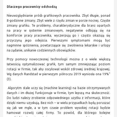
Dlaczego pracownicy odchodzą
Nieuwzględnianie próśb grafikowych pracownika. Zbyt długie, ponad
8-godzinne zmiany. Zbyt wiele z rzędu zmian w porze nocnej. Częste
zmiany grafiku. Te problemy, charakterystyczne dla branż opartych
na pracy w systemie zmianowym, negatywnie odbijają się na
komforcie pracy pracownika, wyczerpują go i często okazują się
przyczyną jego odejścia. Pierwszymi symptomami mogą być
nagminne spóźnienia, powtarzające się zwolnienia lekarskie i urlopy
na żądanie, unikanie codziennych obowiązków.
Przy pomocy nowoczesnej technologii można z o wiele większą
łatwością optymalizować grafik, tym samym zmniejszając poziom
rotacji w firmie, tak aby oscylował wokół zdrowej średniej krajowej.
Wg danych Randstad w pierwszym półroczu 2019 wyniosła ona 19%"
(3).
Algorytm stale uczy się (machine learning) na bazie otrzymywanych
danych i im dłużej funkcjonuje w firmie, tym lepszą ma skuteczność.
Do ludzi należy zrobienie odpowiedniego użytku z informacji, które
dzięki niemu uzyskują. Bez nich – w wielu przypadkach będą poruszać
się jak we mgle, a w tym czasie problem wysokiej rotacji będzie
hamował rozwój całej firmy. To powód, dla którego kolejne