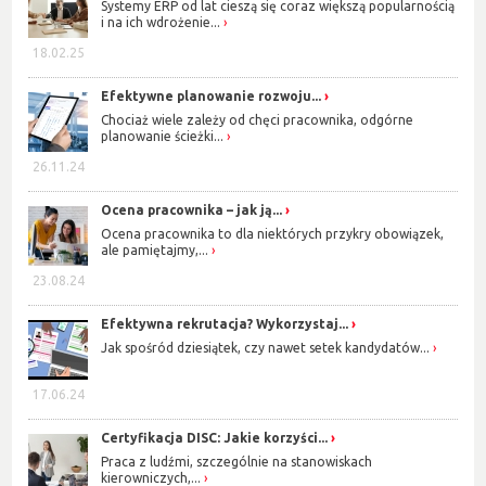
Systemy ERP od lat cieszą się coraz większą popularnością
i na ich wdrożenie...
18.02.25
Efektywne planowanie rozwoju...
Chociaż wiele zależy od chęci pracownika, odgórne
planowanie ścieżki...
26.11.24
Ocena pracownika – jak ją...
Ocena pracownika to dla niektórych przykry obowiązek,
ale pamiętajmy,...
23.08.24
Efektywna rekrutacja? Wykorzystaj...
Jak spośród dziesiątek, czy nawet setek kandydatów...
17.06.24
Certyfikacja DISC: Jakie korzyści...
Praca z ludźmi, szczególnie na stanowiskach
kierowniczych,...