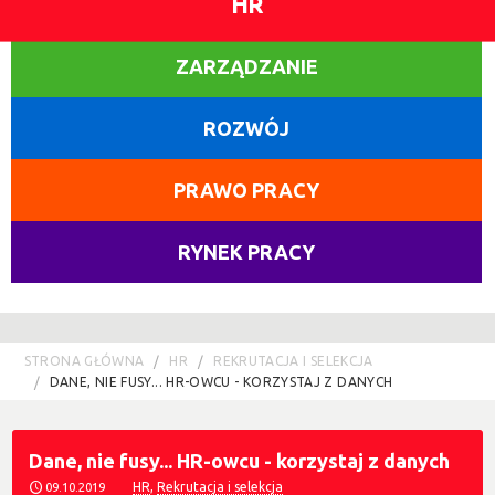
HR
ZARZĄDZANIE
ROZWÓJ
PRAWO PRACY
RYNEK PRACY
STRONA GŁÓWNA
HR
REKRUTACJA I SELEKCJA
DANE, NIE FUSY... HR-OWCU - KORZYSTAJ Z DANYCH
Dane, nie fusy... HR-owcu - korzystaj z danych
HR
,
Rekrutacja i selekcja
09.10.2019