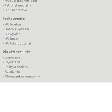
HR BUSINESS PARTNER
Patronat medialny
HR Biblioteczka
Podkategorie:
HR Felieton
Dobra Książka HR
HR Wywiad
HR English
HR Poland Journal
Dla użytkowników:
Logowanie
Rejestracja
Polityka cookies
Regulamin
Obowiązek informacyjny