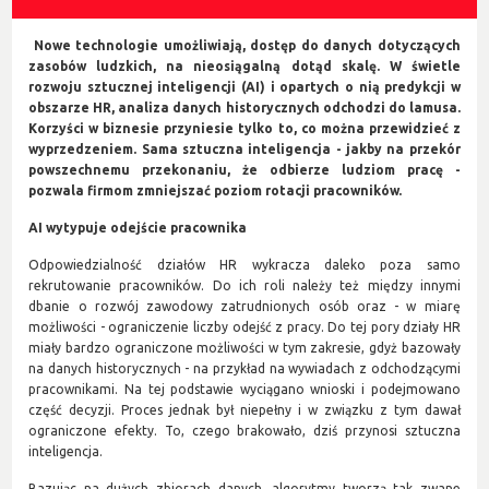
Nowe technologie umożliwiają, dostęp do danych dotyczących
zasobów ludzkich, na nieosiągalną dotąd skalę. W świetle
rozwoju sztucznej inteligencji (AI) i opartych o nią predykcji w
obszarze HR, analiza danych historycznych odchodzi do lamusa.
Korzyści w biznesie przyniesie tylko to, co można przewidzieć z
wyprzedzeniem. Sama sztuczna inteligencja - jakby na przekór
powszechnemu przekonaniu, że odbierze ludziom pracę -
pozwala firmom zmniejszać poziom rotacji pracowników.
AI wytypuje odejście pracownika
Odpowiedzialność działów HR wykracza daleko poza samo
rekrutowanie pracowników. Do ich roli należy też między innymi
dbanie o rozwój zawodowy zatrudnionych osób oraz - w miarę
możliwości - ograniczenie liczby odejść z pracy. Do tej pory działy HR
miały bardzo ograniczone możliwości w tym zakresie, gdyż bazowały
na danych historycznych - na przykład na wywiadach z odchodzącymi
pracownikami. Na tej podstawie wyciągano wnioski i podejmowano
część decyzji. Proces jednak był niepełny i w związku z tym dawał
ograniczone efekty. To, czego brakowało, dziś przynosi sztuczna
inteligencja.
Bazując na dużych zbiorach danych, algorytmy tworzą tak zwane