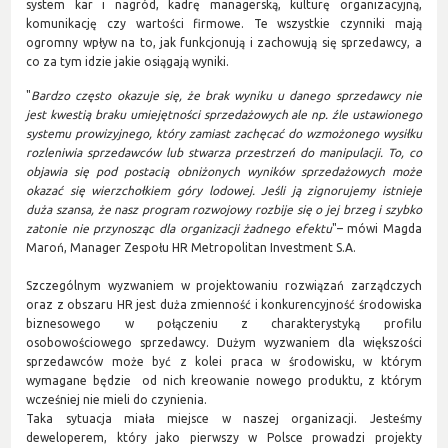
system kar i nagród, kadrę managerską, kulturę organizacyjną,
komunikację czy wartości firmowe. Te wszystkie czynniki mają
ogromny wpływ na to, jak funkcjonują i zachowują się sprzedawcy, a
co za tym idzie jakie osiągają wyniki.
"
Bardzo często okazuje się, że brak wyniku u danego sprzedawcy nie
jest kwestią braku umiejętności sprzedażowych ale np. źle ustawionego
systemu prowizyjnego, który zamiast zachęcać do wzmożonego wysiłku
rozleniwia sprzedawców lub stwarza przestrzeń do manipulacji. To, co
objawia się pod postacią obniżonych wyników sprzedażowych może
okazać się wierzchołkiem góry lodowej. Jeśli ją zignorujemy istnieje
duża szansa, że nasz program rozwojowy rozbije się o jej brzeg i szybko
zatonie nie przynosząc dla organizacji żadnego efektu
"– mówi Magda
Maroń, Manager Zespołu HR Metropolitan Investment S.A.
Szczególnym wyzwaniem w projektowaniu rozwiązań zarządczych
oraz z obszaru HR jest duża zmienność i konkurencyjność środowiska
biznesowego w połączeniu z charakterystyką profilu
osobowościowego sprzedawcy. Dużym wyzwaniem dla większości
sprzedawców może być z kolei praca w środowisku, w którym
wymagane będzie od nich kreowanie nowego produktu, z którym
wcześniej nie mieli do czynienia.
Taka sytuacja miała miejsce w naszej organizacji. Jesteśmy
deweloperem, który jako pierwszy w Polsce prowadzi projekty