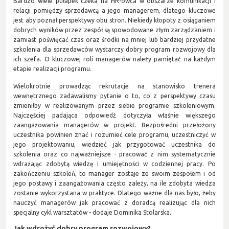
Bardzo wiele pułapek czeka na HR-owca w obszarze komunikacji i
relacji pomiędzy sprzedawcą a jego managerem, dlatego kluczowe
jest aby poznał perspektywy obu stron. Niekiedy kłopoty z osiąganiem
dobrych wyników przez zespół są spowodowane złym zarządzaniem i
zamiast poświęcać czas oraz środki na mniej lub bardziej przydatne
szkolenia dla sprzedawców wystarczy dobry program rozwojowy dla
ich szefa. O kluczowej roli managerów należy pamiętać na każdym
etapie realizacji programu.
Wielokrotnie prowadząc rekrutacje na stanowisko trenera
wewnętrznego zadawaliśmy pytanie o to, co z perspektywy czasu
zmieniłby w realizowanym przez siebie programie szkoleniowym.
Najczęściej padająca odpowiedź dotyczyła właśnie większego
zaangażowania managerów w projekt. Bezpośredni przełożony
uczestnika powinien znać i rozumieć cele programu, uczestniczyć w
jego projektowaniu, wiedzieć jak przygotować uczestnika do
szkolenia oraz co najważniejsze - pracować z nim systematycznie
wdrażając zdobytą wiedzę i umiejętności w codziennej pracy. Po
zakończeniu szkoleń, to manager zostaje ze swoim zespołem i od
jego postawy i zaangażowania często zależy, na ile zdobyta wiedza
zostanie wykorzystana w praktyce. Dlatego ważne dla nas było, żeby
nauczyć managerów jak pracować z doradcą realizując dla nich
specjalny cykl warsztatów - dodaje Dominika Stolarska.
Jak wdrożyć dobry program rozwojowy?