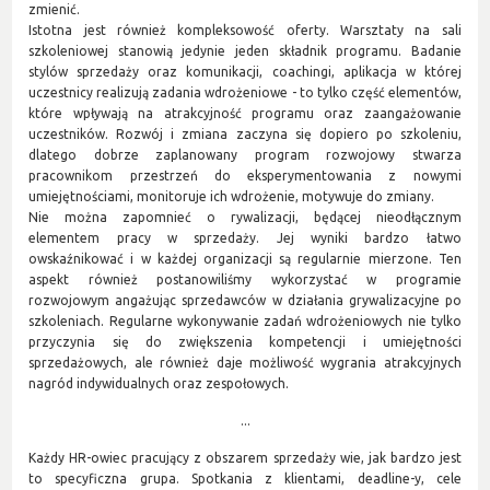
zmienić.
Istotna jest również kompleksowość oferty. Warsztaty na sali
szkoleniowej stanowią jedynie jeden składnik programu. Badanie
stylów sprzedaży oraz komunikacji, coachingi, aplikacja w której
uczestnicy realizują zadania wdrożeniowe - to tylko część elementów,
które wpływają na atrakcyjność programu oraz zaangażowanie
uczestników. Rozwój i zmiana zaczyna się dopiero po szkoleniu,
dlatego dobrze zaplanowany program rozwojowy stwarza
pracownikom przestrzeń do eksperymentowania z nowymi
umiejętnościami, monitoruje ich wdrożenie, motywuje do zmiany.
Nie można zapomnieć o rywalizacji, będącej nieodłącznym
elementem pracy w sprzedaży. Jej wyniki bardzo łatwo
owskaźnikować i w każdej organizacji są regularnie mierzone. Ten
aspekt również postanowiliśmy wykorzystać w programie
rozwojowym angażując sprzedawców w działania grywalizacyjne po
szkoleniach. Regularne wykonywanie zadań wdrożeniowych nie tylko
przyczynia się do zwiększenia kompetencji i umiejętności
sprzedażowych, ale również daje możliwość wygrania atrakcyjnych
nagród indywidualnych oraz zespołowych.
...
Każdy HR-owiec pracujący z obszarem sprzedaży wie, jak bardzo jest
to specyficzna grupa. Spotkania z klientami, deadline-y, cele