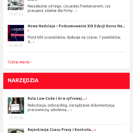
Niezależnie od tego, czy jesteś freelancerem, czy
pracujesz zdalnie dla firmy...
15.07.22
Nowa Nadzieja – Podsumowanie XIX Edycji Kursu Na...
Pond 600 uczestników, dyskusje na czacie, 7 panelistów,
4...
03.06.22
Czytaj więcej
NARZĘDZIA
Rola Low-Code i AI w cyfrowej...
Rekrutacja, onboarding, zarządzanie dokumentacją
pracowniczą, szkolenia,...
23.03.26
Rejestracja Czasu Pracy i Kontrola...