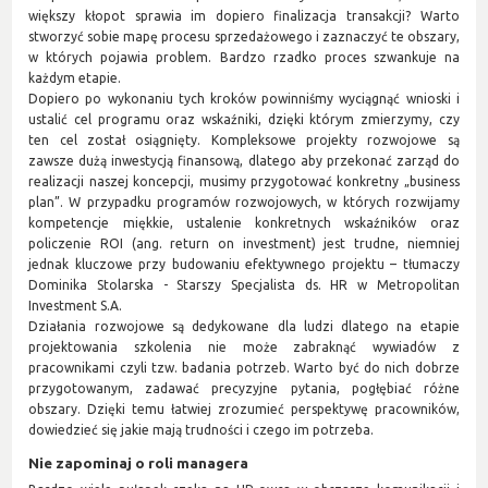
większy kłopot sprawia im dopiero finalizacja transakcji? Warto
stworzyć sobie mapę procesu sprzedażowego i zaznaczyć te obszary,
w których pojawia problem. Bardzo rzadko proces szwankuje na
każdym etapie.
Dopiero po wykonaniu tych kroków powinniśmy wyciągnąć wnioski i
ustalić cel programu oraz wskaźniki, dzięki którym zmierzymy, czy
ten cel został osiągnięty. Kompleksowe projekty rozwojowe są
zawsze dużą inwestycją finansową, dlatego aby przekonać zarząd do
realizacji naszej koncepcji, musimy przygotować konkretny „business
plan”. W przypadku programów rozwojowych, w których rozwijamy
kompetencje miękkie, ustalenie konkretnych wskaźników oraz
policzenie ROI (ang. return on investment) jest trudne, niemniej
jednak kluczowe przy budowaniu efektywnego projektu – tłumaczy
Dominika Stolarska - Starszy Specjalista ds. HR w Metropolitan
Investment S.A.
Działania rozwojowe są dedykowane dla ludzi dlatego na etapie
projektowania szkolenia nie może zabraknąć wywiadów z
pracownikami czyli tzw. badania potrzeb. Warto być do nich dobrze
przygotowanym, zadawać precyzyjne pytania, pogłębiać różne
obszary. Dzięki temu łatwiej zrozumieć perspektywę pracowników,
dowiedzieć się jakie mają trudności i czego im potrzeba.
Nie zapominaj o roli managera