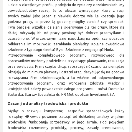
ludzie o określonym profilu, podejściu do życia czy oczekiwaniach. My
powiedzielibyśmy raczej, że to obszar wymagający, który z racji
swoich zadań jako jeden z niewielu dobrze wie ile kosztuje jego
godzina pracy, ile przez tą godzinę mógłby zarobić czy sprzedać.
Tym bardziej wszelkie działania skierowane dla tej grupy, które na
dłużej odrywają ich od pracy powinny być dobrze przemyślane i
uzasadnione. W przeciwnym razie napotkają na opór, czy poczucie
odbierania im możliwości zarabiania pieniędzy. Kolejne dwudniowe
szkolenie z typologii klienta? Było. Szkolenie z negocjacji? Nuda.
Przygotowanie kompleksowego programu rozwojowego dla
pracowników możemy podzielić na trzy etapy: planowanie, realizacja
oraz ewaluacja. Firmy często chcąc zaoszczędzić czas oraz pieniądze
okrajają do minimum pierwszy i ostatni etap, decydując się na gotowe
rozwiązania firm szkoleniowych, a to właśnie od odpowiedniego
przygotowania programu oraz wdrożenia zdobytej wiedzy i
umiejętności zależy powodzenie całego programu – mówi Dominika
Stolarska, Starszy Specjalista ds. HR Metropolitan Investment S.A.
Zacznij od analizy środowiska i produktu
Myśląc o rozwoju kompetencji zespołów sprzedażowych każdy
rozsądny HR-owiec powinien zacząć od dokładnej analizy w jakim
środowisku funkcjonują sprzedawcy w jego firmie. Pod pojęciem
środowiska rozumiemy produkty, procesy, zasady premiowania,