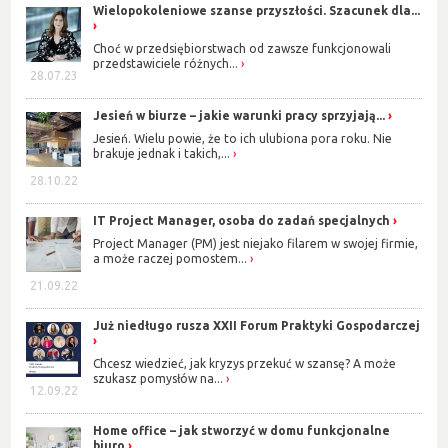
Wielopokoleniowe szanse przyszłości. Szacunek dla...
Choć w przedsiębiorstwach od zawsze funkcjonowali
przedstawiciele różnych...
28.07.23
Jesień w biurze – jakie warunki pracy sprzyjają...
Jesień. Wielu powie, że to ich ulubiona pora roku. Nie
brakuje jednak i takich,...
28.10.22
IT Project Manager, osoba do zadań specjalnych
Project Manager (PM) jest niejako filarem w swojej firmie,
a może raczej pomostem...
21.09.22
Już niedługo rusza XXII Forum Praktyki Gospodarczej
Chcesz wiedzieć, jak kryzys przekuć w szansę? A może
szukasz pomysłów na...
12.09.22
Home office – jak stworzyć w domu funkcjonalne
biuro