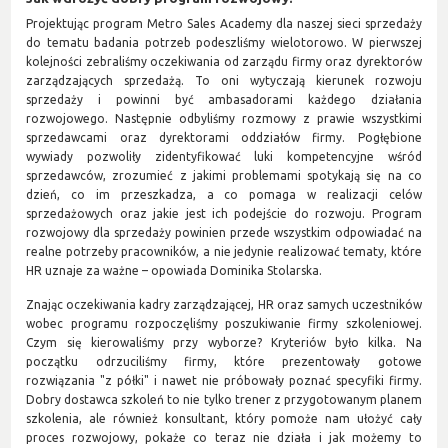
Projektując program Metro Sales Academy dla naszej sieci sprzedaży
do tematu badania potrzeb podeszliśmy wielotorowo. W pierwszej
kolejności zebraliśmy oczekiwania od zarządu firmy oraz dyrektorów
zarządzających sprzedażą. To oni wytyczają kierunek rozwoju
sprzedaży i powinni być ambasadorami każdego działania
rozwojowego. Następnie odbyliśmy rozmowy z prawie wszystkimi
sprzedawcami oraz dyrektorami oddziałów firmy. Pogłębione
wywiady pozwoliły zidentyfikować luki kompetencyjne wśród
sprzedawców, zrozumieć z jakimi problemami spotykają się na co
dzień, co im przeszkadza, a co pomaga w realizacji celów
sprzedażowych oraz jakie jest ich podejście do rozwoju. Program
rozwojowy dla sprzedaży powinien przede wszystkim odpowiadać na
realne potrzeby pracowników, a nie jedynie realizować tematy, które
HR uznaje za ważne – opowiada Dominika Stolarska.
Znając oczekiwania kadry zarządzającej, HR oraz samych uczestników
wobec programu rozpoczęliśmy poszukiwanie firmy szkoleniowej.
Czym się kierowaliśmy przy wyborze? Kryteriów było kilka. Na
początku odrzuciliśmy firmy, które prezentowały gotowe
rozwiązania "z półki" i nawet nie próbowały poznać specyfiki firmy.
Dobry dostawca szkoleń to nie tylko trener z przygotowanym planem
szkolenia, ale również konsultant, który pomoże nam ułożyć cały
proces rozwojowy, pokaże co teraz nie działa i jak możemy to