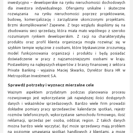
inwestycyjno – deweloperskie na rynku nieruchomości dochodowych
dla inwestora indywidualnego. Oferujemy unikalne i skuteczne
rozwiązania na rynku nieruchomości poprzez projektowanie,
budowę, komercjalizację i zarządzanie ukończonymi projektami.
Brzmi skomplikowanie? Zapewne. Z tego względu skupiliśmy się na
zbudowaniu sieci sprzedaży, która miała mało wspólnego z szeroko
rozumianym rynkiem deweloperskim. Z racji na charakterystykę
produktu oraz profil klienta organizacja mogła rozwinąć się w
szybkim tempie wyłącznie z osobami, które błyskawicznie zrozumieją
model funkcjonowania organizacji i produktu i będą posiadać
doświadczenie w pracy z najzamożniejszymi osobami w kraju.
Postawiliśmy na najlepszych ekspertów z branży finansowej z sektora
Private Banking - wyjaśnia Maciej Skwarko, Dyrektor Biura HR w
Metropolitan Investment S.A.
Sprawdź potrzeby i wyznacz mierzalne cele
Ważnym aspektem przydatnym podczas planowania procesu
rozwojowego jest wykorzystanie jak największej ilości dostępnych
danych i wskaźników sprzedażowych. Bardzo wiele firm prowadzi
dokładne pomiary pracy sprzedawców: kalendarze spotkań, rejestr
rozmów telefonicznych, wykorzystanie samochodu firmowego, ilość
reklamacji, sprzedaż per osoba, oddział, region. Z takich danych
można bardzo wiele wyczytać. Być może sprzedawcy mają problem
na poziomie umawiania spotkań handlowych z klientami, a może