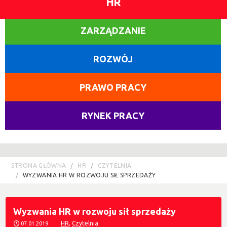
HR
ZARZĄDZANIE
ROZWÓJ
PRAWO PRACY
RYNEK PRACY
STRONA GŁÓWNA
HR
CZYTELNIA
WYZWANIA HR W ROZWOJU SIŁ SPRZEDAŻY
Wyzwania HR w rozwoju sił sprzedaży
HR
,
Czytelnia
07.01.2019