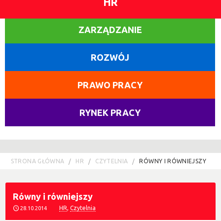
HR
ZARZĄDZANIE
ROZWÓJ
PRAWO PRACY
RYNEK PRACY
STRONA GŁÓWNA
HR
CZYTELNIA
RÓWNY I RÓWNIEJSZY
Równy i równiejszy
HR
,
Czytelnia
28.10.2014