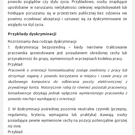
powodu poglądów czy stylu życia. Przykładowo, osoby znajdujące
upodobanie w naruszaniu nietykalności cielesnej współobywateli lub
hołdujące poruszaniu się w przestrzeni publicznej bez odzienia nie
powinny oczekiwać akceptacji i uznawać się za dyskryminowane ze
względu na styl życia
.
Przykłady dyskryminacji
Rozróżniamy dwa rodzaje dyskryminacji:
1. dyskryminację bezpośrednią – kiedy nierówne traktowanie
pracownika spowodowane jest posiadaniem określonej cechy lub
przynależność do grupy, wymienionych w przepisach kodeksu pracy.
Przykład:
Pracownik o orientacji homoseksualnej zostaje zwolniony z pracy lub
otrzymuje naganę z powodu korzystania w miejscu i czasie pracy ze
służbowego komputera do odbierania poczty elektronicznej z
prywatnego konta. Notorycznie robią to również pozostali pracownicy,
konsekwencje dotykają jednak wyłącznie wymienionego pracownika z
powodu niechęci wynikającej z orientacji.
2. W dyskryminacji pośredniej pozornie neutralne czynniki (przepisy,
regulaminy, kryteria, wymagania lub praktyka) stawiają osoby
posiadające pewne wymienione cechy na pozycji potencjalnie gorszej
niż inne.
Przykład: