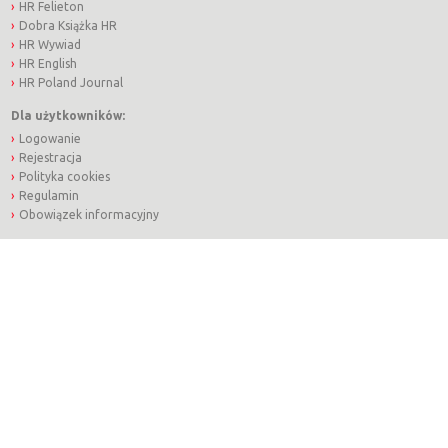
HR Felieton
Dobra Książka HR
HR Wywiad
HR English
HR Poland Journal
Dla użytkowników:
Logowanie
Rejestracja
Polityka cookies
Regulamin
Obowiązek informacyjny