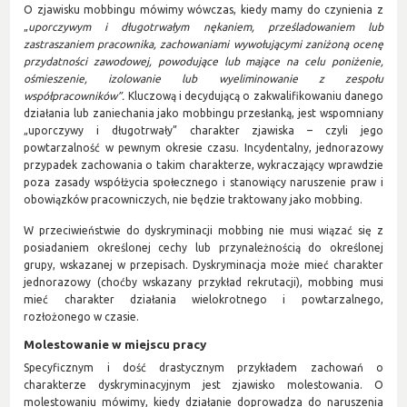
O zjawisku mobbingu mówimy wówczas, kiedy mamy do czynienia z
„
uporczywym i długotrwałym nękaniem, prześladowaniem lub
zastraszaniem pracownika, zachowaniami wywołującymi zaniżoną ocenę
przydatności zawodowej, powodujące lub mające na celu poniżenie,
ośmieszenie, izolowanie lub wyeliminowanie z zespołu
współpracowników”.
Kluczową i decydującą o zakwalifikowaniu danego
działania lub zaniechania jako mobbingu przesłanką, jest wspomniany
„uporczywy i długotrwały” charakter zjawiska – czyli jego
powtarzalność w pewnym okresie czasu. Incydentalny, jednorazowy
przypadek zachowania o takim charakterze, wykraczający wprawdzie
poza zasady współżycia społecznego i stanowiący naruszenie praw i
obowiązków pracowniczych, nie będzie traktowany jako mobbing.
W przeciwieństwie do dyskryminacji mobbing nie musi wiązać się z
posiadaniem określonej cechy lub przynależnością do określonej
grupy, wskazanej w przepisach. Dyskryminacja może mieć charakter
jednorazowy (choćby wskazany przykład rekrutacji), mobbing musi
mieć charakter działania wielokrotnego i powtarzalnego,
rozłożonego w czasie.
Molestowanie w miejscu pracy
Specyficznym i dość drastycznym przykładem zachowań o
charakterze dyskryminacyjnym jest zjawisko molestowania. O
molestowaniu mówimy, kiedy działanie doprowadza do naruszenia