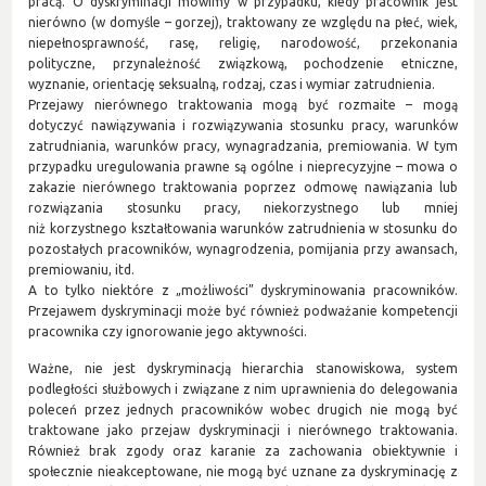
pracą. O dyskryminacji mówimy w przypadku, kiedy pracownik jest
nierówno (w domyśle – gorzej), traktowany ze względu na płeć, wiek,
niepełnosprawność, rasę, religię, narodowość, przekonania
polityczne, przynależność związkową, pochodzenie etniczne,
wyznanie, orientację seksualną, rodzaj, czas i wymiar zatrudnienia.
Przejawy nierównego traktowania mogą być rozmaite – mogą
dotyczyć nawiązywania i rozwiązywania stosunku pracy, warunków
zatrudniania, warunków pracy, wynagradzania, premiowania. W tym
przypadku uregulowania prawne są ogólne i nieprecyzyjne – mowa o
zakazie nierównego traktowania poprzez odmowę nawiązania lub
rozwiązania stosunku pracy, niekorzystnego lub mniej
niż korzystnego kształtowania warunków zatrudnienia w stosunku do
pozostałych pracowników, wynagrodzenia, pomijania przy awansach,
premiowaniu, itd.
A to tylko niektóre z „możliwości” dyskryminowania pracowników.
Przejawem dyskryminacji może być również podważanie kompetencji
pracownika czy ignorowanie jego aktywności.
Ważne, nie jest dyskryminacją hierarchia stanowiskowa, system
podległości służbowych i związane z nim uprawnienia do delegowania
poleceń przez jednych pracowników wobec drugich nie mogą być
traktowane jako przejaw dyskryminacji i nierównego traktowania.
Również brak zgody oraz karanie za zachowania obiektywnie i
społecznie nieakceptowane, nie mogą być uznane za dyskryminację z