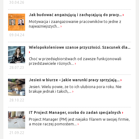
30.04.26
Jak budować angażującą i zachęcającą do pracy...
Motywacja i zaangażowanie pracowników to jedne z
najważniejszych...
09.04.24
Wielopokoleniowe szanse przyszłości. Szacunek dla...
Choć w przedsiębiorstwach od zawsze funkcjonowali
przedstawiciele różnych...
28.07.23
Jesień w biurze – jakie warunki pracy sprzyjają...
Jesień. Wielu powie, że to ich ulubiona pora roku. Nie
brakuje jednak i takich,...
28.10.22
IT Project Manager, osoba do zadań specjalnych
Project Manager (PM) jest niejako filarem w swojej firmie,
a może raczej pomostem...
21.09.22