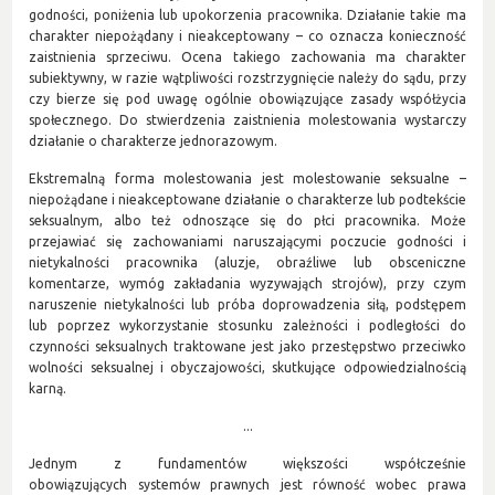
godności, poniżenia lub upokorzenia pracownika. Działanie takie ma
charakter niepożądany i nieakceptowany – co oznacza konieczność
zaistnienia sprzeciwu. Ocena takiego zachowania ma charakter
subiektywny, w razie wątpliwości rozstrzygnięcie należy do sądu, przy
czy bierze się pod uwagę ogólnie obowiązujące zasady współżycia
społecznego. Do stwierdzenia zaistnienia molestowania wystarczy
działanie o charakterze jednorazowym.
Ekstremalną forma molestowania jest molestowanie seksualne –
niepożądane i nieakceptowane działanie o charakterze lub podtekście
seksualnym, albo też odnoszące się do płci pracownika. Może
przejawiać się zachowaniami naruszającymi poczucie godności i
nietykalności pracownika (aluzje, obraźliwe lub obsceniczne
komentarze, wymóg zakładania wyzywająch strojów), przy czym
naruszenie nietykalności lub próba doprowadzenia siłą, podstępem
lub poprzez wykorzystanie stosunku zależności i podległości do
czynności seksualnych traktowane jest jako przestępstwo przeciwko
wolności seksualnej i obyczajowości, skutkujące odpowiedzialnością
karną.
...
Jednym z fundamentów większości współcześnie
obowiązujących systemów prawnych jest równość wobec prawa