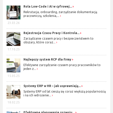
Rola Low-Code i AI w cyfrowej...
Rekrutacja, onboarding, zarządzanie dokumentacją
pracowniczą, szkolenia,...
23.03.26
Rejestracja Czasu Pracy i Kontrola...
Zarządzanie czasem pracy i bezpieczeństwem to
obszary, które coraz...
17.10.25
Najlepszy system RCP dla firmy
Efektywne zarządzanie czasem pracy pracowników to
jeden z...
15.05.25
Systemy ERP w HR – jak usprawniają...
Systemy ERP od lat cieszą się coraz większą popularnością
i na ich wdrożenie...
18.02.25
Efektywne planowanie rozwoju...