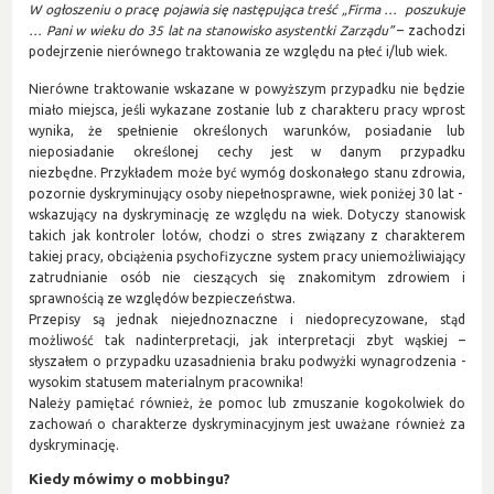
W ogłoszeniu o pracę pojawia się następująca treść „Firma … poszukuje
… Pani w wieku do 35 lat na stanowisko asystentki Zarządu”
– zachodzi
podejrzenie nierównego traktowania ze względu na płeć i/lub wiek.
Nierówne traktowanie wskazane w powyższym przypadku nie będzie
miało miejsca, jeśli wykazane zostanie lub z charakteru pracy wprost
wynika, że spełnienie określonych warunków, posiadanie lub
nieposiadanie określonej cechy jest w danym przypadku
niezbędne. Przykładem może być wymóg doskonałego stanu zdrowia,
pozornie dyskryminujący osoby niepełnosprawne, wiek poniżej 30 lat -
wskazujący na dyskryminację ze względu na wiek. Dotyczy stanowisk
takich jak kontroler lotów, chodzi o stres związany z charakterem
takiej pracy, obciążenia psychofizyczne system pracy uniemożliwiający
zatrudnianie osób nie cieszących się znakomitym zdrowiem i
sprawnością ze względów bezpieczeństwa.
Przepisy są jednak niejednoznaczne i niedoprecyzowane, stąd
możliwość tak nadinterpretacji, jak interpretacji zbyt wąskiej –
słyszałem o przypadku uzasadnienia braku podwyżki wynagrodzenia -
wysokim statusem materialnym pracownika!
Należy pamiętać również, że pomoc lub zmuszanie kogokolwiek do
zachowań o charakterze dyskryminacyjnym jest uważane również za
dyskryminację.
Kiedy mówimy o mobbingu?