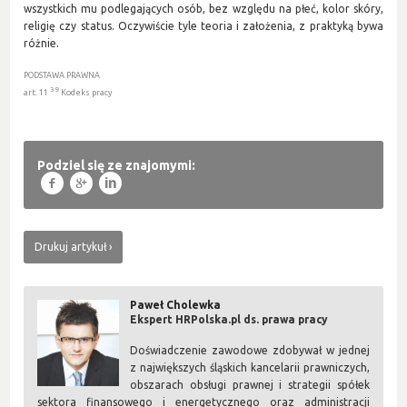
wszystkich mu podlegających osób, bez względu na płeć, kolor skóry,
religię czy status. Oczywiście tyle teoria i założenia, z praktyką bywa
różnie.
PODSTAWA PRAWNA
3 9
art. 11
Kodeks pracy
Podziel się ze znajomymi:
f
g
l
Drukuj artykuł
Paweł Cholewka
Ekspert HRPolska.pl ds. prawa pracy
Doświadczenie zawodowe zdobywał w jednej
z największych śląskich kancelarii prawniczych,
obszarach obsługi prawnej i strategii spółek
sektora finansowego i energetycznego oraz administracji