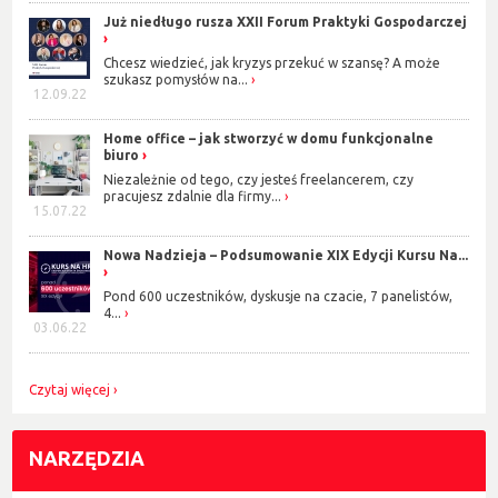
Już niedługo rusza XXII Forum Praktyki Gospodarczej
Chcesz wiedzieć, jak kryzys przekuć w szansę? A może
szukasz pomysłów na...
12.09.22
Home office – jak stworzyć w domu funkcjonalne
biuro
Niezależnie od tego, czy jesteś freelancerem, czy
pracujesz zdalnie dla firmy...
15.07.22
Nowa Nadzieja – Podsumowanie XIX Edycji Kursu Na...
Pond 600 uczestników, dyskusje na czacie, 7 panelistów,
4...
03.06.22
Czytaj więcej
NARZĘDZIA