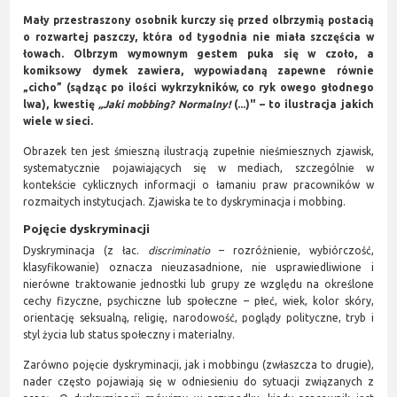
Mały przestraszony osobnik kurczy się przed olbrzymią postacią
o rozwartej paszczy, która od tygodnia nie miała szczęścia w
łowach. Olbrzym wymownym gestem puka się w czoło, a
komiksowy dymek zawiera, wypowiadaną zapewne równie
„cicho” (sądząc po ilości wykrzykników, co ryk owego głodnego
lwa), kwestię
„Jaki mobbing? Normalny!
(...)" – to ilustracja jakich
wiele w sieci.
Obrazek ten jest śmieszną ilustracją zupełnie nieśmiesznych zjawisk,
systematycznie pojawiających się w mediach, szczególnie w
kontekście cyklicznych informacji o łamaniu praw pracowników w
rozmaitych instytucjach. Zjawiska te to dyskryminacja i mobbing.
Pojęcie dyskryminacji
Dyskryminacja (z łac.
discriminatio
– rozróżnienie, wybiórczość,
klasyfikowanie) oznacza nieuzasadnione, nie usprawiedliwione i
nierówne traktowanie jednostki lub grupy ze względu na określone
cechy fizyczne, psychiczne lub społeczne – płeć, wiek, kolor skóry,
orientację seksualną, religię, narodowość, poglądy polityczne, tryb i
styl życia lub status społeczny i materialny.
Zarówno pojęcie dyskryminacji, jak i mobbingu (zwłaszcza to drugie),
nader często pojawiają się w odniesieniu do sytuacji związanych z