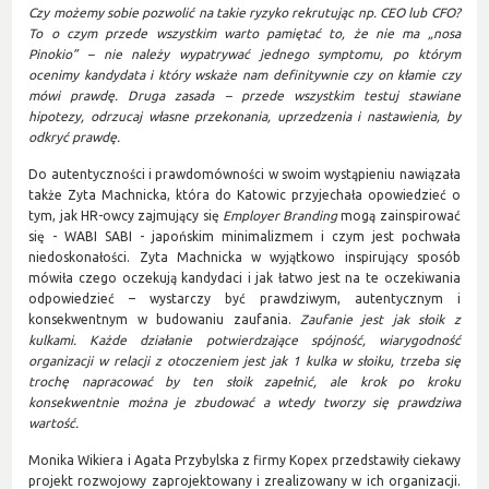
Czy możemy sobie pozwolić na takie ryzyko rekrutując np. CEO lub CFO?
To o czym przede wszystkim warto pamiętać to, że nie ma „nosa
Pinokio” – nie należy wypatrywać jednego symptomu, po którym
ocenimy kandydata i który wskaże nam definitywnie czy on kłamie czy
mówi prawdę. Druga zasada – przede wszystkim testuj stawiane
hipotezy, odrzucaj własne przekonania, uprzedzenia i nastawienia, by
odkryć prawdę.
Do autentyczności i prawdomówności w swoim wystąpieniu nawiązała
także Zyta Machnicka, która do Katowic przyjechała opowiedzieć o
tym, jak HR-owcy zajmujący się
Employer Branding
mogą zainspirować
się - WABI SABI - japońskim minimalizmem i czym jest pochwała
niedoskonałości. Zyta Machnicka w wyjątkowo inspirujący sposób
mówiła czego oczekują kandydaci i jak łatwo jest na te oczekiwania
odpowiedzieć – wystarczy być prawdziwym, autentycznym i
konsekwentnym w budowaniu zaufania.
Zaufanie jest jak słoik z
kulkami. Każde działanie potwierdzające spójność, wiarygodność
organizacji w relacji z otoczeniem jest jak 1 kulka w słoiku, trzeba się
trochę napracować by ten słoik zapełnić, ale krok po kroku
konsekwentnie można je zbudować a wtedy tworzy się prawdziwa
wartość.
Monika Wikiera i Agata Przybylska z firmy Kopex przedstawiły ciekawy
projekt rozwojowy zaprojektowany i zrealizowany w ich organizacji.