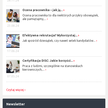
26.11.24
Ocena pracownika – jak ją...
Ocena pracownika to dla niektórych przykry obowiązek,
ale pamiętajmy,...
23.08.24
Efektywna rekrutacja? Wykorzystaj...
Jak spośród dziesiątek, czy nawet setek kandydatów...
17.06.24
Certyfikacja DISC: Jakie korzyści...
Praca z ludźmi, szczególnie na stanowiskach
kierowniczych,...
07.05.24
Czytaj więcej
Newsletter