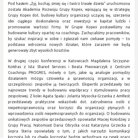
Pod hasłem „Żyj, kochaj, śmiej się i twórz trwałe dzieła” uruchomiona
została Akademia Rozwoju Grupy Kopex, wpisującą się w strategię
Grupy Kopex dot. budowy kultury organizacji uczącej się, szerzenia
idei ciągłego doskonalenia oraz inwestycji w kapitał ludzki i
promowanie wartości firmy. W Grupie Kopex postawiliśmy na
budowanie kultury opartej na coachingu. Zachęcaliśmy pracowników,
by szukać inspiracji w sobie i zgłaszali nam ciekawe pomysły – to
podstawa wdrożenia nowych działań, które zarazem nie będą
generowały zbyt wysokich kosztów.
W drugiej części konferencji w Katowicach Magdalena Szczęsna-
Kołdras z Ista Shared Services i Beata Piwowarczyk z Centrum
Coachingu PROGRES, mówiły o tym, jakie są analogie pomiędzy
działaniem mózgu człowieka a sprawnością organizacji, a w
szczególności zespołów ją tworzących. Ekspertki przedstawiły też
najnowsze trendy w budowaniu współpracy i stymulowaniu pracy
zespołowej. Z kolei Agata Spała i Jolanta Wysocka-Grzanka z AmRest
przedstawiały praktyczne wskazówki dot. zatrudnienia osób z
niepełnosprawnością oraz korzyści dla organizacji płynących z
wprowadzenia osób niepełnosprawnych do organizacji. O budowaniu
unikatowych zespołów sprzedażowych opowiadał Maciej Kołodziej z
Grupy Pracuj. Natomiast Daria Obrycka oraz Katarzyna Girzecka z
Sopra Steria opowiadały o tym, z jakich narzędzi komunikacji
korzysta lub za chwilę korzystać będzie wchodzące na rynek pracy