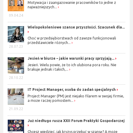
Motywacja i zaangażowanie pracowników to jedne z
najważniejszych...
09.04.24
Wielopokoleniowe szanse przyszłości. Szacunek dla...
Choć w przedsiębiorstwach od zawsze funkcjonowali
przedstawiciele różnych...
28.07.23
Jesień w biurze – jakie warunki pracy sprzyjają...
Jesień. Wielu powie, że to ich ulubiona pora roku. Nie
brakuje jednak i takich,...
28.10.22
IT Project Manager, osoba do zadań specjalnych
Project Manager (PM) jest niejako filarem w swojej firmie,
a może raczej pomostem...
21.09.22
Już niedługo rusza XXII Forum Praktyki Gospodarczej
Chcesz wiedzieć, jak kryzys przekuć w szansę? A może