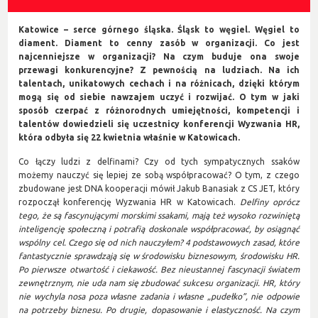
Katowice – serce górnego śląska. Śląsk to węgiel. Węgiel to
diament. Diament to cenny zasób w organizacji. Co jest
najcenniejsze w organizacji? Na czym buduje ona swoje
przewagi konkurencyjne? Z pewnością na ludziach. Na ich
talentach, unikatowych cechach i na różnicach, dzięki którym
mogą się od siebie nawzajem uczyć i rozwijać. O tym w jaki
sposób czerpać z różnorodnych umiejętności, kompetencji i
talentów dowiedzieli się uczestnicy konferencji Wyzwania HR,
która odbyła się 22 kwietnia właśnie w Katowicach.
Co łączy ludzi z delfinami? Czy od tych sympatycznych ssaków
możemy nauczyć się lepiej ze sobą współpracować? O tym, z czego
zbudowane jest DNA kooperacji mówił Jakub Banasiak z CS JET, który
rozpoczął konferencję Wyzwania HR w Katowicach.
Delfiny oprócz
tego, że są fascynującymi morskimi ssakami, mają też wysoko rozwiniętą
inteligencję społeczną i potrafią doskonale współpracować, by osiągnąć
wspólny cel. Czego się od nich nauczyłem? 4 podstawowych zasad, które
fantastycznie sprawdzają się w środowisku biznesowym, środowisku HR.
Po pierwsze otwartość i ciekawość. Bez nieustannej fascynacji światem
zewnętrznym, nie uda nam się zbudować sukcesu organizacji. HR, który
nie wychyla nosa poza własne zadania i własne „pudełko”, nie odpowie
na potrzeby biznesu. Po drugie, dopasowanie i elastyczność. Na czym