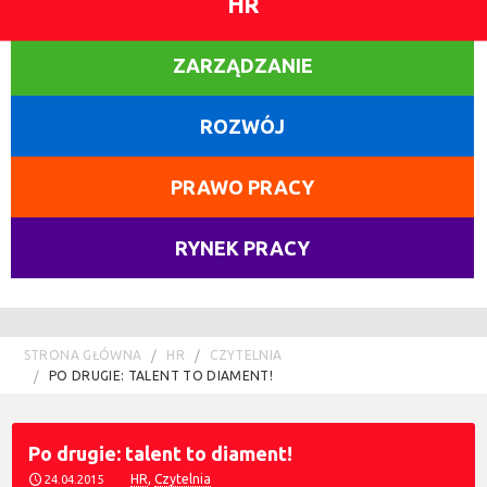
HR
ZARZĄDZANIE
ROZWÓJ
PRAWO PRACY
RYNEK PRACY
STRONA GŁÓWNA
HR
CZYTELNIA
PO DRUGIE: TALENT TO DIAMENT!
Po drugie: talent to diament!
HR
,
Czytelnia
24.04.2015