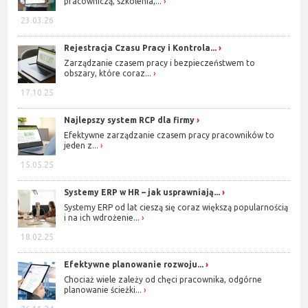
pracowniczą, szkolenia,...
23.03.26
Rejestracja Czasu Pracy i Kontrola...
Zarządzanie czasem pracy i bezpieczeństwem to
obszary, które coraz...
17.10.25
Najlepszy system RCP dla firmy
Efektywne zarządzanie czasem pracy pracowników to
jeden z...
15.05.25
Systemy ERP w HR – jak usprawniają...
Systemy ERP od lat cieszą się coraz większą popularnością
i na ich wdrożenie...
18.02.25
Efektywne planowanie rozwoju...
Chociaż wiele zależy od chęci pracownika, odgórne
planowanie ścieżki...