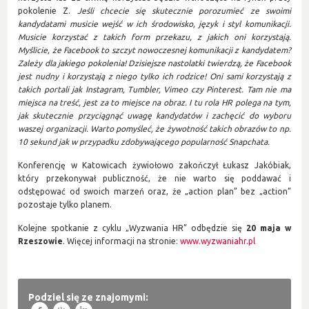
pokolenie Z.
Jeśli chcecie się skutecznie porozumieć ze swoimi
kandydatami musicie wejść w ich środowisko, język i styl komunikacji.
Musicie korzystać z takich form przekazu, z jakich oni korzystają.
Myślicie, że Facebook to szczyt nowoczesnej komunikacji z kandydatem?
Zależy dla jakiego pokolenia! Dzisiejsze nastolatki twierdzą, że Facebook
jest nudny i korzystają z niego tylko ich rodzice! Oni sami korzystają z
takich portali jak Instagram, Tumbler, Vimeo czy Pinterest. Tam nie ma
miejsca na treść, jest za to miejsce na obraz. I tu rola HR polega na tym,
jak skutecznie przyciągnąć uwagę kandydatów i zachęcić do wyboru
waszej organizacji. Warto pomyśleć, że żywotność takich obrazów to np.
10 sekund jak w przypadku zdobywającego popularność Snapchata.
Konferencję w Katowicach żywiołowo zakończył Łukasz Jakóbiak,
który przekonywał publiczność, że nie warto się poddawać i
odstępować od swoich marzeń oraz, że „action plan” bez „action”
pozostaje tylko planem.
Kolejne spotkanie z cyklu „Wyzwania HR” odbędzie się
20 maja w
Rzeszowie
. Więcej informacji na stronie:
www.wyzwaniahr.pl
Podziel się ze znajomymi: