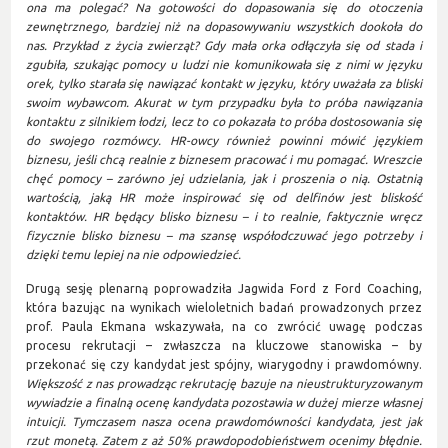
ona ma polegać? Na gotowości do dopasowania się do otoczenia
zewnętrznego, bardziej niż na dopasowywaniu wszystkich dookoła do
nas. Przykład z życia zwierząt? Gdy mała orka odłączyła się od stada i
zgubiła, szukając pomocy u ludzi nie komunikowała się z nimi w języku
orek, tylko starała się nawiązać kontakt w języku, który uważała za bliski
swoim wybawcom. Akurat w tym przypadku była to próba nawiązania
kontaktu z silnikiem łodzi, lecz to co pokazała to próba dostosowania się
do swojego rozmówcy. HR-owcy również powinni mówić językiem
biznesu, jeśli chcą realnie z biznesem pracować i mu pomagać. Wreszcie
chęć pomocy – zarówno jej udzielania, jak i proszenia o nią. Ostatnią
wartością, jaką HR może inspirować się od delfinów jest bliskość
kontaktów. HR będący blisko biznesu – i to realnie, faktycznie wręcz
fizycznie blisko biznesu – ma szansę współodczuwać jego potrzeby i
dzięki temu lepiej na nie odpowiedzieć.
Drugą sesję plenarną poprowadziła Jagwida Ford z Ford Coaching,
która bazując na wynikach wieloletnich badań prowadzonych przez
prof. Paula Ekmana wskazywała, na co zwrócić uwagę podczas
procesu rekrutacji – zwłaszcza na kluczowe stanowiska – by
przekonać się czy kandydat jest spójny, wiarygodny i prawdomówny.
Większość z nas prowadząc rekrutację bazuje na nieustrukturyzowanym
wywiadzie a finalną ocenę kandydata pozostawia w dużej mierze własnej
intuicji. Tymczasem nasza ocena prawdomówności kandydata, jest jak
rzut monetą. Zatem z aż 50% prawdopodobieństwem ocenimy błędnie.