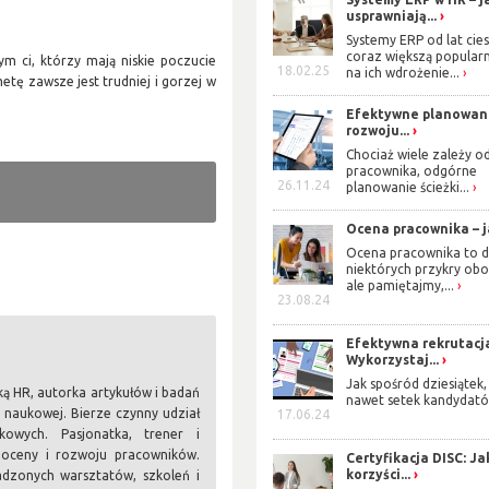
usprawniają...
Systemy ERP od lat cies
coraz większą popularn
m ci, którzy mają niskie poczucie
18.02.25
na ich wdrożenie...
etę zawsze jest trudniej i gorzej w
Efektywne planowan
rozwoju...
Chociaż wiele zależy o
pracownika, odgórne
26.11.24
planowanie ścieżki...
Ocena pracownika – ja
Ocena pracownika to d
niektórych przykry obo
ale pamiętajmy,...
23.08.24
Efektywna rekrutacj
Wykorzystaj...
Jak spośród dziesiątek,
ką HR, autorka artykułów i badań
nawet setek kandydató
i naukowej. Bierze czynny udział
17.06.24
owych. Pasjonatka, trener i
, oceny i rozwoju pracowników.
Certyfikacja DISC: Ja
korzyści...
adzonych warsztatów, szkoleń i