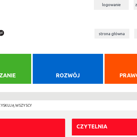
logowanie
strona główna
ZANIE
ROZWÓJ
PRAW
YSKUJĄ WSZYSCY
CZYTELNIA