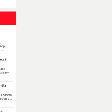
,
acją
...
cy i
acy i
bszary,
 dla
e czasem
eden z...
ak