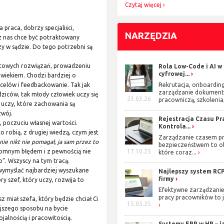
Czytaj więcej
praca, dobrzy specjaliści,
NARZĘDZIA
z nas chce być potraktowany
y w sądzie. Do tego potrzebni są
gotowych rozwiązań, prowadzeniu
Rola Low-Code i AI w
cyfrowej...
wiekiem. Chodzi bardziej o
Rekrutacja, onboarding
celów i feedbackowanie. Tak jak
zarządzanie dokument
iców, tak młody człowiek uczy się
23.03.26
pracowniczą, szkolenia,
 uczy, które zachowania są
zwój.
Rejestracja Czasu Pra
, poczuciu własnej wartości.
Kontrola...
co robią, z drugiej wiedzą, czym jest
Zarządzanie czasem pr
nie nikt nie pomagał, ja sam przez to
bezpieczeństwem to o
17.10.25
romnym błędem i z pewnością nie
które coraz...
”. Wszyscy na tym tracą.
 wymyślać najbardziej wyszukane
Najlepszy system RCP
firmy
ry szef, który uczy, rozwija to
Efektywne zarządzani
pracy pracowników to j
z miał szefa, który będzie chciał Ci
15.05.25
jszego sposobu na bycie
ojalnością i pracowitością.
Systemy ERP w HR – j