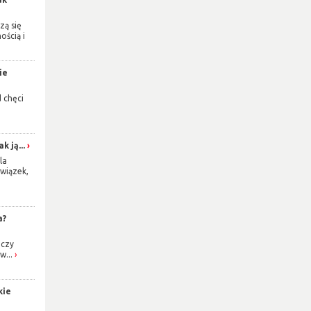
zą się
ością i
ie
d chęci
k ją...
la
wiązek,
a?
 czy
w...
kie