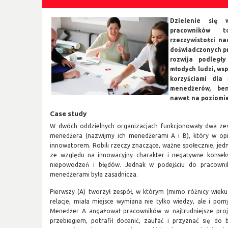
Dzielenie się 
pracowników 
rzeczywistości na
doświadczonych pr
rozwija podległy
młodych ludzi, ws
korzyściami dla 
menedżerów, be
nawet na poziomie
Case study
W dwóch oddzielnych organizacjach funkcjonowały dwa zes
menedżera (nazwijmy ich menedżerami A i B), który w opi
innowatorem. Robili rzeczy znaczące, ważne społecznie, jedn
ze względu na innowacyjny charakter i negatywne konsek
niepowodzeń i błędów. Jednak w podejściu do pracow
menedżerami była zasadnicza.
Pierwszy (A) tworzył zespół, w którym (mimo różnicy wieku 
relacje, miała miejsce wymiana nie tylko wiedzy, ale i pomy
Menedżer A angażował pracowników w najtrudniejsze proj
przebiegiem, potrafił docenić, zaufać i przyznać się do 