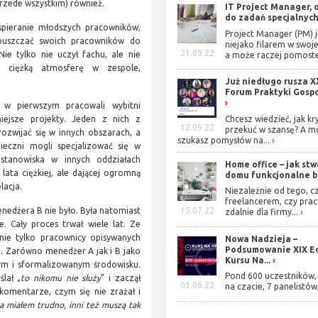
przede wszystkim) również.
IT Project Manager, 
do zadań specjalnyc
pieranie młodszych pracowników,
Project Manager (PM) j
opuszczać swoich pracowników do
niejako filarem w swoje
21.09.22
e tylko nie uczył fachu, ale nie
a może raczej pomoste
c ciężką atmosferę w zespole,
Już niedługo rusza X
Forum Praktyki Gosp
 w pierwszym pracowali wybitni
Chcesz wiedzieć, jak kr
niejsze projekty. Jeden z nich z
12.09.22
przekuć w szansę? A m
ozwijać się w innych obszarach, a
szukasz pomysłów na...
ieczni mogli specjalizować się w
stanowiska w innych oddziałach
Home office – jak stw
lata ciężkiej, ale dającej ogromną
domu funkcjonalne b
lacja.
Niezależnie od tego, cz
freelancerem, czy prac
15.07.22
nedżera B nie było. Była natomiast
zdalnie dla firmy...
e. Cały proces trwał wiele lat. Ze
nie tylko pracownicy opisywanych
Nowa Nadzieja –
Podsumowanie XIX Ed
o. Zarówno menedżer A jak i B jako
Kursu Na...
ym i sformalizowanym środowisku.
Pond 600 uczestników, 
lał „
to nikomu nie służy
” i zaczął
03.06.22
na czacie, 7 panelistów,
komentarze, czym się nie zrażał i
ja miałem trudno, inni też muszą tak