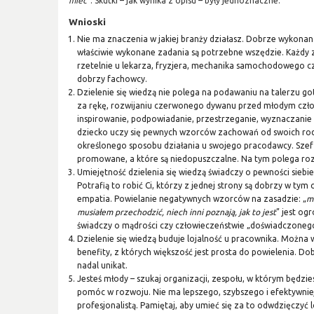
mieć
”. Skutki – jak wynika z opisu – były jednoznaczne.
Wnioski
Nie ma znaczenia w jakiej branży działasz. Dobrze wykonana 
właściwie wykonane zadania są potrzebne wszędzie. Każdy 
rzetelnie u lekarza, fryzjera, mechanika samochodowego cz
dobrzy fachowcy.
Dzielenie się wiedzą nie polega na podawaniu na talerzu 
za rękę, rozwijaniu czerwonego dywanu przed młodym czło
inspirowanie, podpowiadanie, przestrzeganie, wyznaczanie 
dziecko uczy się pewnych wzorców zachowań od swoich rodz
określonego sposobu działania u swojego pracodawcy. Szef
promowane, a które są niedopuszczalne. Na tym polega ro
Umiejętność dzielenia się wiedzą świadczy o pewności siebie
Potrafią to robić Ci, którzy z jednej strony są dobrzy w tym 
empatia. Powielanie negatywnych wzorców na zasadzie: „
m
musiałem przechodzić, niech inni poznają, jak to jest
” jest og
świadczy o mądrości czy człowieczeństwie „doświadczonego
Dzielenie się wiedzą buduje lojalność u pracownika. Można
benefity, z których większość jest prosta do powielenia. Dob
nadal unikat.
Jesteś młody – szukaj organizacji, zespołu, w którym będzies
pomóc w rozwoju. Nie ma lepszego, szybszego i efektywnie
profesjonalistą. Pamiętaj, aby umieć się za to odwdzięczyć l