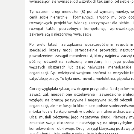
wymagający, ale wymagał od wszystkich tak samo, od siebie (
Tymczasem drugi menedżer (B) ponad wymianę wiedzy, ws
cenił sobie hierarchię i formalności. Trudno mu było d
rozwojowych projektów. Wiedzę zatrzymywał dla siebie. Ni
rozwijał także potrzebnych kompetencji, wprowadzają
zakrawającą o niezdrową rywalizację.
Po wielu latach zarządzania poszczególnymi zespołami
specjaliści, którzy mogli samodzielnie prowadzić najtrud
powodzeniem zastąpił menedżera A, który najpierw zaczął r
później odszedł na zasłużoną emeryturę. Inni jego podop
węższych obszarach lub zająć najwyższe, menedżerskie 
organizacji. Byli wdzięczni swojemu szefowi za wszystkie te 
satysfakcję pracy. To była niesamowita, wieloletnia, głęboka re
Gorzej wyglądała sytuacja w drugim przypadku. Następców me
zawiść, żal, niespełnione oczekiwania i zawiedzione ambicj
względu na branżę pozytywne i negatywne skutki odczuli 
organizacji, ale – mówiąc krótko – całe polskie społeczeństw
młodzi ludzie funkcjonowali w podobnym, zhierarchizowan
Obaj musieli odczuwać jego negatywne skutki. Pierwszy myś
zmieniać swoje otoczenie – narażając się na nieprzychylne 
konsekwentnie robił swoje. Drugi przyjął klasyczną postawę „