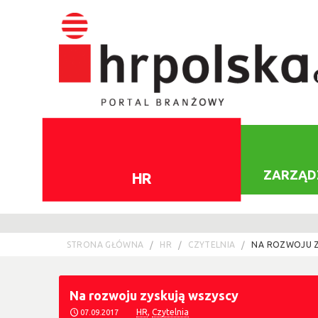
ZARZĄD
HR
STRONA GŁÓWNA
HR
CZYTELNIA
NA ROZWOJU Z
Na rozwoju zyskują wszyscy
HR
,
Czytelnia
07.09.2017