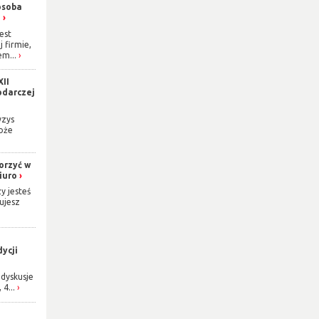
osoba
h
est
j firmie,
m...
XII
odarczej
yzys
oże
orzyć w
iuro
y jesteś
ujesz
ycji
dyskusje
 4...