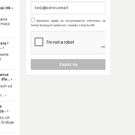
mi HR –
ania
Wyrażam zgodę na otrzymywanie informacji na
rmacji
temat bieżących wydarzeń, nowości z branży HR
ącą i
..
wanie
z
zanse
dla...
wach od
...
ie
ą...
to ich
e brakuje