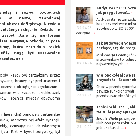
Audyt ISO 27001 ocza
wiedzą i rozwój podległych
jak przygotować...
to w naszej zawodowej
Audyt systemu zarządz
dal obszar deficytowy. Niewielu
bezpieczeństwem info
30.04.26
zgodnego z ISO 27001
zełożonych chętnie i świadomie
zaczyna...
 zespół, staje się mentorami
piera, motywuje. Szkoda, bo poza
Jak budować angażuj
firmy, która zatrudnia takich
zachęcającą do pracy.
nefity mogą być odczuwalne
Motywacja i zaangażo
 społecznym.
pracowników to jedne 
09.04.24
najważniejszych...
poły: każdy był zarządzany przez
Wielopokoleniowe s
przyszłości. Szacunek 
sywanej branży był prekursorem i
Choć w przedsiębiorst
ocześnie obciążające psychicznie –
zawsze funkcjonowali
wencje w przypadku jakichkolwiek
28.07.23
przedstawiciele różnych
ników różnica między obydwoma
Jesień w biurze – jak
warunki pracy sprzyjaj
i hierarchii) panowały partnerskie
Jesień. Wielu powie, że 
słów, widoczny był efekt synergii.
ulubiona pora roku. Ni
ekty, czuwając nad ich właściwym
28.10.22
jednak i takich,...
błędu. Fakt – bywał porywczy, był