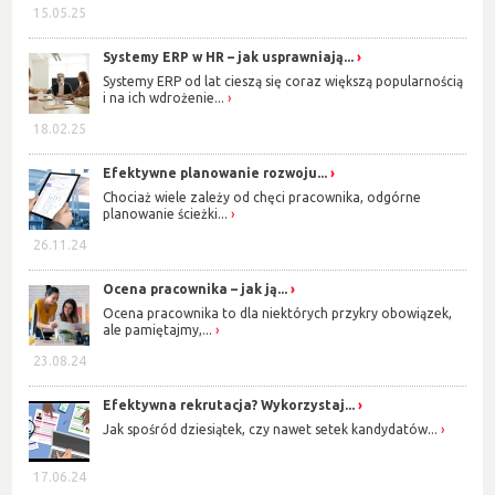
15.05.25
Systemy ERP w HR – jak usprawniają...
Systemy ERP od lat cieszą się coraz większą popularnością
i na ich wdrożenie...
18.02.25
Efektywne planowanie rozwoju...
Chociaż wiele zależy od chęci pracownika, odgórne
planowanie ścieżki...
26.11.24
Ocena pracownika – jak ją...
Ocena pracownika to dla niektórych przykry obowiązek,
ale pamiętajmy,...
23.08.24
Efektywna rekrutacja? Wykorzystaj...
Jak spośród dziesiątek, czy nawet setek kandydatów...
17.06.24