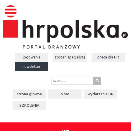
logowanie
zostań specjalistą
praca dla
HR
newsletter
s
strona główna
o nas
wydarzenia
HR
SZKOLENIA