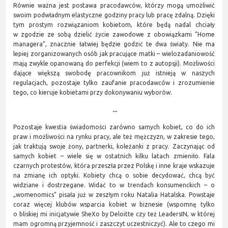
Równie ważna jest postawa pracodawców, którzy mogą umożliwić
swoim podwładnym elastyczne godziny pracy lub pracę zdalną. Dzięki
tym prostym rozwiązaniom kobietom, które będą nadal chciały
w zgodzie ze sobą dzielić życie zawodowe z obowiązkami ”Home
managera”, znacznie łatwiej będzie godzić te dwa światy. Nie ma
lepiej zorganizowanych osób jak pracujące matki – wielozadaniowość
mają zwykle opanowaną do perfekcji (wiem to z autopsji). Możliwości
dające większą swobodę pracownikom już istnieją w naszych
regulacjach, pozostaje tylko zaufanie pracodawców i zrozumienie
tego, co kieruje kobietami przy dokonywaniu wyborów.
...
Pozostaje kwestia świadomości zarówno samych kobiet, co do ich
praw i możliwości na rynku pracy, ale też mężczyzn, w zakresie tego,
jak traktują swoje żony, partnerki, koleżanki z pracy. Zaczynając od
samych kobiet – wiele się w ostatnich kilku latach zmieniło. Fala
czarnych protestów, która przeszła przez Polskę i inne kraje wskazuje
na zmianę ich optyki. Kobiety chcą o sobie decydować, chcą być
widziane i dostrzegane. Widać to w trendach konsumenckich – o
„womenomics” pisała już w zeszłym roku Natalia Hatalska. Powstaje
coraz więcej klubów wsparcia kobiet w biznesie (wspomnę tylko
o bliskiej mi inicjatywie SheXo by Deloitte czy też LeadersIN, w której
mam ogromną przyjemność i zaszczyt uczestniczyć). Ale to czego mi