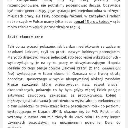
rozemocjonowane, nie potrafimy podejmować decyzji. Oczywiście
być może generalizuję, gdyż sytuacja jest niejednorodna w różnych
miejscach pracy, ale fakty pozostają faktami. W zarządach i radach
nadzorczych w Polsce mamy tylko nieco
ponad 15 proc. kobiet
– są to
moim zdaniem wyjątki potwierdzające regułę.
Skutki ekonomiczne
Taki obraz sytuacji pokazuje, jak bardzo nieefektywnie zarządzamy
zasobami ludzkimi, czyli po prostu naszym kobiecym potencjałem.
Mając do dyspozycji więcej jednostek i do tego lepiej wykształconych –
wykorzystujemy je na rynku pracy w niewystarczającym stopniu.
Idealnie do tego pasuje pojęcie „jałowej straty” (z ang.
deadweight
loss
) występujące w teorii ekonomii. Oznacza ono trwałą utratę
dobrobytu społecznego w wyniku nieoptymalnej alokacji zasobów.
Proste ćwiczenie
,
które przeprowadził nasz zespół analiz
ekonomicznych, pokazuje co by było gdyby więcej Polek podjęło
aktywność zawodową. Zakładając, że produktywność kobiet i
mężczyzn jest taka sama (choć różnice w wykształceniu niekoniecznie
o tym świadczą), to zwiększając liczbę pracujących Polek do poziomu
występującego w krajach UE-15, okazuje się, że PKB Polski może
wzrosnąć o nawet 200 mld złotych do 2025 roku i to przy innych
czynnikach pozostałych na niezmiennym poziomie. Daje do
myślenia…