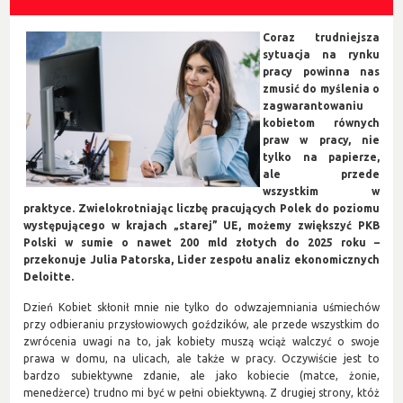
Coraz trudniejsza
sytuacja na rynku
pracy powinna nas
zmusić do myślenia o
zagwarantowaniu
kobietom równych
praw w pracy, nie
tylko na papierze,
ale przede
wszystkim w
praktyce. Zwielokrotniając liczbę pracujących Polek do poziomu
występującego w krajach „starej” UE, możemy zwiększyć PKB
Polski w sumie o nawet 200 mld złotych do 2025 roku –
przekonuje Julia Patorska, Lider zespołu analiz ekonomicznych
Deloitte.
Dzień Kobiet skłonił mnie nie tylko do odwzajemniania uśmiechów
przy odbieraniu przysłowiowych goździków, ale przede wszystkim do
zwrócenia uwagi na to, jak kobiety muszą wciąż walczyć o swoje
prawa w domu, na ulicach, ale także w pracy. Oczywiście jest to
bardzo subiektywne zdanie, ale jako kobiecie (matce, żonie,
menedżerce) trudno mi być w pełni obiektywną. Z drugiej strony, któż