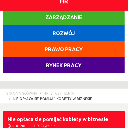
HR
ZARZĄDZANIE
ROZWÓJ
PRAWO PRACY
RYNEK PRACY
STRONA GŁÓWNA
HR
CZYTELNIA
NIE OPŁACA SIE POMIJAĆ KOBIETY W BIZNESIE
Nie opłaca sie pomijać kobiety w biznesie
HR
,
Czytelnia
08.03.2018