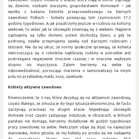
się dziećmi, osobami starszymi, gospodarstwem domowym – jak
wynika z badania Deloitte przeprowadzonego na biernych
zawodowo Polkach – kobiety poświęcają tym czynnościom 37,5
godziny tygodniowo. A jak popatrzymy jeszcze w rozbiciu na kohorty
wiekowe, to widać jak te obowiązki zmieniają się z wiekiem. Najpierw
zajmujemy się tylko domem, potem dochodzą dzieci, a gdy te
podrosną, zwykle przejmujemy opiekę nad starszymi rodzicami i
teściami. Nie da się ukryć, że normy społeczne sprawiają, że kobieta
nietroszcząca się o członków najbliższej rodziny w potrzebie jest
postrzegana negatywnie znacznie częściej i w znacznie większym
stopniu niż mężczyzna. Zatem bierzemy na siebie tę
odpowiedzialność, porzucając marzenia o samorealizacji na innym
polu niż przykładnej matki, żony, opiekunki.
Kobiety aktywne zawodowo
Równocześnie, te z nas, które decydują się na aktywność zawodową,
często dlatego, że zmusza je do tego sytuacja ekonomiczna, de facto
zaczynają pracować na drugim etacie. Wypełniając obowiązki
domowe oraz często zastępując instytucje, w obszarach, w których
państwo nie domaga, bierzemy dodatkowe 40 godzin tygodniowo
pracy zawodowej na siebie. Nielicznym udaje się dojść na najwyższe
stanowiska, mimo głosów, że my kobiety po prostu się nie nadajemy
do zarządzania. Mamy inny styl pracy, jesteśmy zbyt