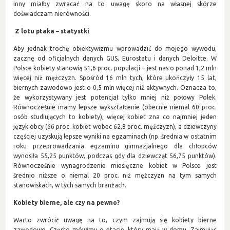
inny miałby zwracać na to uwagę skoro na własnej skórze
doświadczam nierówności.
Z lotu ptaka – statystki
Aby jednak trochę obiektywizmu wprowadzić do mojego wywodu,
zacznę od oficjalnych danych GUS, Eurostatu i danych Deloitte. W
Polsce kobiety stanowią 51,6 proc. populacji – jest nas o ponad 1,2 mln
więcej niż mężczyzn. Spośród 16 mln tych, które ukończyły 15 lat,
biernych zawodowo jest o 0,5 mln więcej niż aktywnych. Oznacza to,
że wykorzystywany jest potencjał tylko mniej niż połowy Polek.
Równocześnie mamy lepsze wykształcenie (obecnie niemal 60 proc.
osób studiujących to kobiety), więcej kobiet zna co najmniej jeden
język obcy (66 proc. kobiet wobec 62,8 proc. mężczyzn), a dziewczyny
częściej uzyskują lepsze wyniki na egzaminach (np. średnia w ostatnim
roku przeprowadzania egzaminu gimnazjalnego dla chłopców
wynosiła 55,25 punktów, podczas gdy dla dziewcząt 56,75 punktów).
Równocześnie wynagrodzenie miesięczne kobiet w Polsce jest
średnio niższe o niemal 20 proc. niż mężczyzn na tym samych
stanowiskach, w tych samych branżach.
Kobiety bierne, ale czy na pewno?
Warto zwrócić uwagę na to, czym zajmują się kobiety bierne
zawodowo. Często mówimy o etacie, który mają w domu. Zajmując