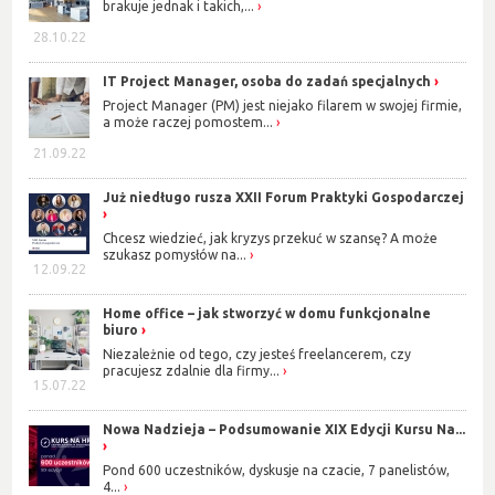
brakuje jednak i takich,...
28.10.22
IT Project Manager, osoba do zadań specjalnych
Project Manager (PM) jest niejako filarem w swojej firmie,
a może raczej pomostem...
21.09.22
Już niedługo rusza XXII Forum Praktyki Gospodarczej
Chcesz wiedzieć, jak kryzys przekuć w szansę? A może
szukasz pomysłów na...
12.09.22
Home office – jak stworzyć w domu funkcjonalne
biuro
Niezależnie od tego, czy jesteś freelancerem, czy
pracujesz zdalnie dla firmy...
15.07.22
Nowa Nadzieja – Podsumowanie XIX Edycji Kursu Na...
Pond 600 uczestników, dyskusje na czacie, 7 panelistów,
4...