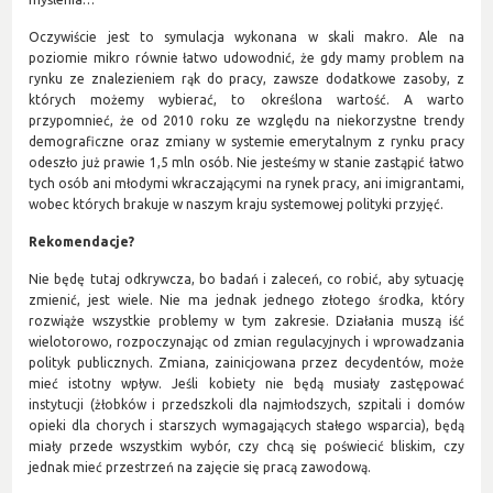
Oczywiście jest to symulacja wykonana w skali makro. Ale na
poziomie mikro równie łatwo udowodnić, że gdy mamy problem na
rynku ze znalezieniem rąk do pracy, zawsze dodatkowe zasoby, z
których możemy wybierać, to określona wartość. A warto
przypomnieć, że od 2010 roku ze względu na niekorzystne trendy
demograficzne oraz zmiany w systemie emerytalnym z rynku pracy
odeszło już prawie 1,5 mln osób. Nie jesteśmy w stanie zastąpić łatwo
tych osób ani młodymi wkraczającymi na rynek pracy, ani imigrantami,
wobec których brakuje w naszym kraju systemowej polityki przyjęć.
Rekomendacje?
Nie będę tutaj odkrywcza, bo badań i zaleceń, co robić, aby sytuację
zmienić, jest wiele. Nie ma jednak jednego złotego środka, który
rozwiąże wszystkie problemy w tym zakresie. Działania muszą iść
wielotorowo, rozpoczynając od zmian regulacyjnych i wprowadzania
polityk publicznych. Zmiana, zainicjowana przez decydentów, może
mieć istotny wpływ. Jeśli kobiety nie będą musiały zastępować
instytucji (żłobków i przedszkoli dla najmłodszych, szpitali i domów
opieki dla chorych i starszych wymagających stałego wsparcia), będą
miały przede wszystkim wybór, czy chcą się poświecić bliskim, czy
jednak mieć przestrzeń na zajęcie się pracą zawodową.