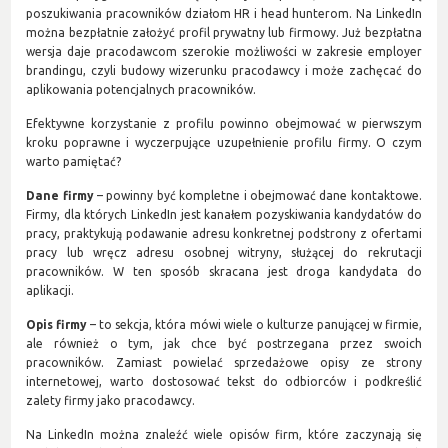
poszukiwania pracowników działom HR i head hunterom. Na LinkedIn
można bezpłatnie założyć profil prywatny lub firmowy. Już bezpłatna
wersja daje pracodawcom szerokie możliwości w zakresie employer
brandingu, czyli budowy wizerunku pracodawcy i może zachęcać do
aplikowania potencjalnych pracowników.
Efektywne korzystanie z profilu powinno obejmować w pierwszym
kroku poprawne i wyczerpujące uzupełnienie profilu firmy. O czym
warto pamiętać?
Dane firmy
– powinny być kompletne i obejmować dane kontaktowe.
Firmy, dla których LinkedIn jest kanałem pozyskiwania kandydatów do
pracy, praktykują podawanie adresu konkretnej podstrony z ofertami
pracy lub wręcz adresu osobnej witryny, służącej do rekrutacji
pracowników. W ten sposób skracana jest droga kandydata do
aplikacji.
Opis firmy
– to sekcja, która mówi wiele o kulturze panującej w firmie,
ale również o tym, jak chce być postrzegana przez swoich
pracowników. Zamiast powielać sprzedażowe opisy ze strony
internetowej, warto dostosować tekst do odbiorców i podkreślić
zalety firmy jako pracodawcy.
Na LinkedIn można znaleźć wiele opisów firm, które zaczynają się