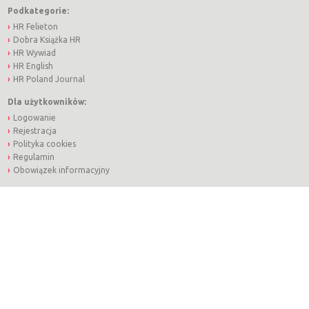
Podkategorie:
HR Felieton
Dobra Książka HR
HR Wywiad
HR English
HR Poland Journal
Dla użytkowników:
Logowanie
Rejestracja
Polityka cookies
Regulamin
Obowiązek informacyjny