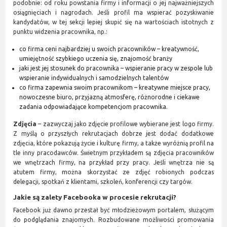
podobnie: od roku powstania firmy i informacji o jej najważniejszych
osiągnięciach i nagrodach. Jeśli profil ma wspierać pozyskiwanie
kandydatów, w tej sekcji lepiej skupić się na wartościach istotnych z
punktu widzenia pracownika, np.:
co firma ceni najbardziej u swoich pracowników – kreatywność,
umiejętność szybkiego uczenia się, znajomość branży
jaki jest jej stosunek do pracownika – wspieranie pracy w zespole lub
wspieranie indywidualnych i samodzielnych talentów
co firma zapewnia swoim pracownikom – kreatywne miejsce pracy,
nowoczesne biuro, przyjazną atmosferę, różnorodne i ciekawe
zadania odpowiadające kompetencjom pracownika.
Zdjęcia
– zazwyczaj jako zdjęcie profilowe wybierane jest logo firmy.
Z myślą o przyszłych rekrutacjach dobrze jest dodać dodatkowe
zdjęcia, które pokazują życie i kulturę firmy, a także wyróżnią profil na
tle inny pracodawców. Świetnym przykładem są zdjęcia pracowników
we wnętrzach firmy, na przykład przy pracy. Jeśli wnętrza nie są
atutem firmy, można skorzystać ze zdjęć robionych podczas
delegacji, spotkań z klientami, szkoleń, konferencji czy targów.
Jakie są zalety Facebooka w procesie rekrutacji?
Facebook już dawno przestał być młodzieżowym portalem, służącym
do podglądania znajomych. Rozbudowane możliwości promowania