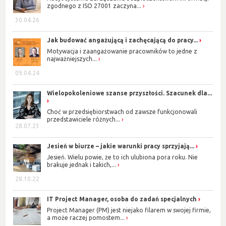
zgodnego z ISO 27001 zaczyna...
30.04.26
Jak budować angażującą i zachęcającą do pracy...
Motywacja i zaangażowanie pracowników to jedne z
najważniejszych...
09.04.24
Wielopokoleniowe szanse przyszłości. Szacunek dla...
Choć w przedsiębiorstwach od zawsze funkcjonowali
przedstawiciele różnych...
28.07.23
Jesień w biurze – jakie warunki pracy sprzyjają...
Jesień. Wielu powie, że to ich ulubiona pora roku. Nie
brakuje jednak i takich,...
28.10.22
IT Project Manager, osoba do zadań specjalnych
Project Manager (PM) jest niejako filarem w swojej firmie,
a może raczej pomostem...