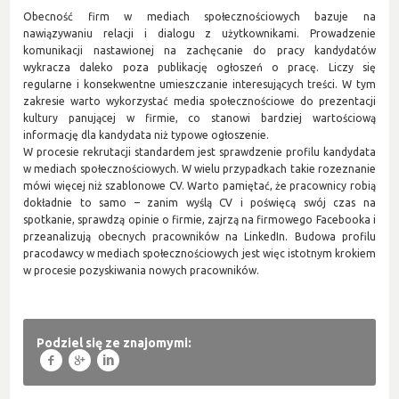
Obecność firm w mediach społecznościowych bazuje na
nawiązywaniu relacji i dialogu z użytkownikami. Prowadzenie
komunikacji nastawionej na zachęcanie do pracy kandydatów
wykracza daleko poza publikację ogłoszeń o pracę. Liczy się
regularne i konsekwentne umieszczanie interesujących treści. W tym
zakresie warto wykorzystać media społecznościowe do prezentacji
kultury panującej w firmie, co stanowi bardziej wartościową
informację dla kandydata niż typowe ogłoszenie.
W procesie rekrutacji standardem jest sprawdzenie profilu kandydata
w mediach społecznościowych. W wielu przypadkach takie rozeznanie
mówi więcej niż szablonowe CV. Warto pamiętać, że pracownicy robią
dokładnie to samo – zanim wyślą CV i poświęcą swój czas na
spotkanie, sprawdzą opinie o firmie, zajrzą na firmowego Facebooka i
przeanalizują obecnych pracowników na LinkedIn. Budowa profilu
pracodawcy w mediach społecznościowych jest więc istotnym krokiem
w procesie pozyskiwania nowych pracowników.
Podziel się ze znajomymi:
f
g
l