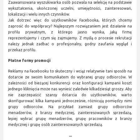
Zaawansowana wyszukiwarka osób pozwala na selekcję na podstawie
wykształcenia, ukończonej uczelni, umiejętności, zainteresowań,
lokalizacji i wielu innych czynników.
Jak dotrzeć więc do użytkowników Facebooka, których chcemy
zaprosić do współpracy? Najlepszym rozwiązaniem jest działanie na
profilu prywatnym, z którego jasno wynika, jaką firmę
reprezentujemy i czym się zajmujemy. Z myślą o procesie rekrutacji
należy jednak zadbać o profesjonalny, godny zaufania wygląd i
przekaz profilu.
Płatne formy promocji
Reklamy na Facebooku to skuteczny i wciąż relatywnie tani sposób na
dotarcie ze swoim komunikatem do wybranej grupy odbiorców. W
zależności od bieżącej konkurencji oraz konfiguracji kampanii koszt
jednego kliknięcia może nas wynieść zaledwie kilkadziesiąt groszy. Aby
nie zaprzepaścić szansy dotarcia do użytkowników, warto
skonfigurować kilka kampanii jednocześnie, różnicują pomiędzy nimi
grupy odbiorców. Na przykład zamiast grupy odbiorców
menadżerów, z branży medycznej, zainteresowanych sprzedażą,
lepiej wybrać grupę menadżerów, grupę pracowników z branży
medycznej i grupę osób zainteresowanych sprzedażą.
...