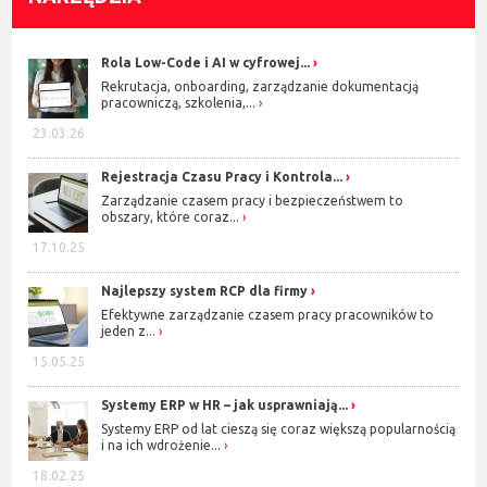
Rola Low-Code i AI w cyfrowej...
Rekrutacja, onboarding, zarządzanie dokumentacją
pracowniczą, szkolenia,...
23.03.26
Rejestracja Czasu Pracy i Kontrola...
Zarządzanie czasem pracy i bezpieczeństwem to
obszary, które coraz...
17.10.25
Najlepszy system RCP dla firmy
Efektywne zarządzanie czasem pracy pracowników to
jeden z...
15.05.25
Systemy ERP w HR – jak usprawniają...
Systemy ERP od lat cieszą się coraz większą popularnością
i na ich wdrożenie...
18.02.25