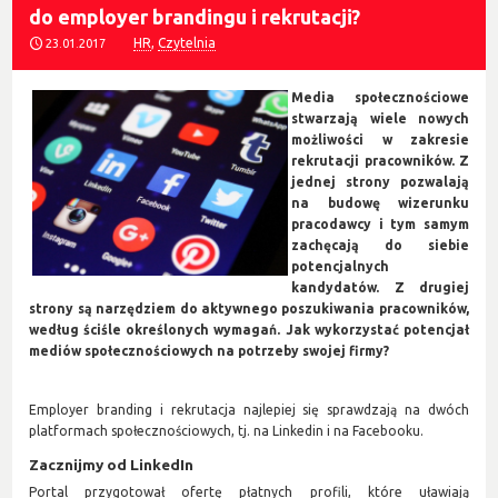
do employer brandingu i rekrutacji?
HR
,
Czytelnia
23.01.2017
Media społecznościowe
stwarzają wiele nowych
możliwości w zakresie
rekrutacji pracowników. Z
jednej strony pozwalają
na budowę wizerunku
pracodawcy i tym samym
zachęcają do siebie
potencjalnych
kandydatów. Z drugiej
strony są narzędziem do aktywnego poszukiwania pracowników,
według ściśle określonych wymagań. Jak wykorzystać potencjał
mediów społecznościowych na potrzeby swojej firmy?
Employer branding i rekrutacja najlepiej się sprawdzają na dwóch
platformach społecznościowych, tj. na Linkedin i na Facebooku.
Zacznijmy od LinkedIn
Portal przygotował ofertę płatnych profili, które uławiają