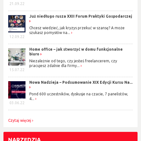
21.09.22
Już niedługo rusza XXII Forum Praktyki Gospodarczej
Chcesz wiedzieć, jak kryzys przekuć w szansę? A może
szukasz pomysłów na...
12.09.22
Home office – jak stworzyć w domu funkcjonalne
biuro
Niezależnie od tego, czy jesteś freelancerem, czy
pracujesz zdalnie dla firmy...
15.07.22
Nowa Nadzieja – Podsumowanie XIX Edycji Kursu Na...
Pond 600 uczestników, dyskusje na czacie, 7 panelistów,
4...
03.06.22
Czytaj więcej
NARZĘDZIA