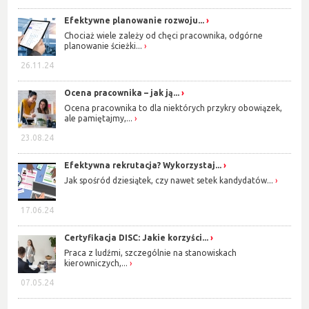
Efektywne planowanie rozwoju...
Chociaż wiele zależy od chęci pracownika, odgórne
planowanie ścieżki...
26.11.24
Ocena pracownika – jak ją...
Ocena pracownika to dla niektórych przykry obowiązek,
ale pamiętajmy,...
23.08.24
Efektywna rekrutacja? Wykorzystaj...
Jak spośród dziesiątek, czy nawet setek kandydatów...
17.06.24
Certyfikacja DISC: Jakie korzyści...
Praca z ludźmi, szczególnie na stanowiskach
kierowniczych,...
07.05.24