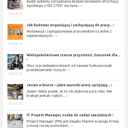
Audyt systemu zarządzania bezpieczeństwem informacji
zgodnego z ISO 27001 zaczyna...
30.04.26
Jak budować angażującą i zachęcającą do pracy...
Motywacja i zaangażowanie pracowników to jedne z
najważniejszych...
09.04.24
Wielopokoleniowe szanse przyszłości. Szacunek dla...
Choć w przedsiębiorstwach od zawsze funkcjonowali
przedstawiciele różnych...
28.07.23
Jesień w biurze – jakie warunki pracy sprzyjają...
Jesień. Wielu powie, że to ich ulubiona pora roku. Nie
brakuje jednak i takich,...
28.10.22
IT Project Manager, osoba do zadań specjalnych
Project Manager (PM) jest niejako filarem w swojej firmie,
a może raczej pomostem...