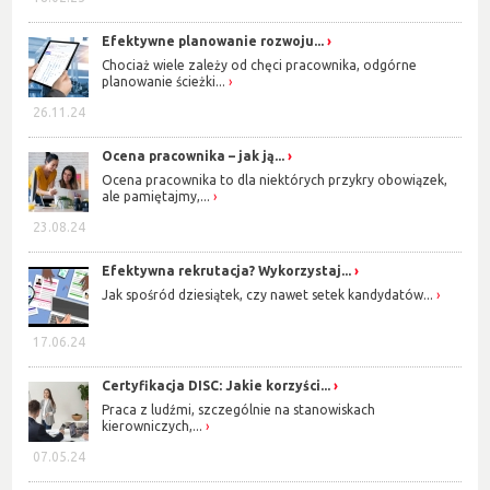
Efektywne planowanie rozwoju...
Chociaż wiele zależy od chęci pracownika, odgórne
planowanie ścieżki...
26.11.24
Ocena pracownika – jak ją...
Ocena pracownika to dla niektórych przykry obowiązek,
ale pamiętajmy,...
23.08.24
Efektywna rekrutacja? Wykorzystaj...
Jak spośród dziesiątek, czy nawet setek kandydatów...
17.06.24
Certyfikacja DISC: Jakie korzyści...
Praca z ludźmi, szczególnie na stanowiskach
kierowniczych,...
07.05.24