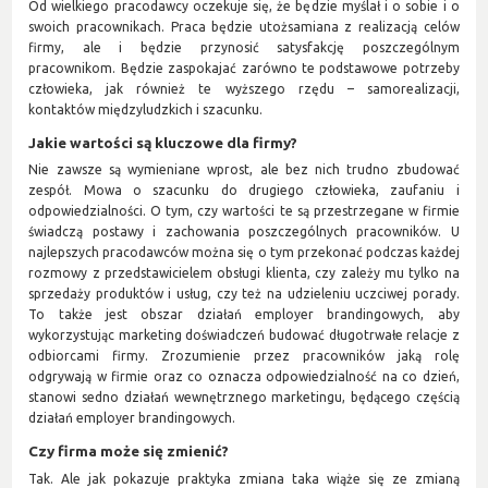
Od wielkiego pracodawcy oczekuje się, że będzie myślał i o sobie i o
swoich pracownikach. Praca będzie utożsamiana z realizacją celów
firmy, ale i będzie przynosić satysfakcję poszczególnym
pracownikom. Będzie zaspokajać zarówno te podstawowe potrzeby
człowieka, jak również te wyższego rzędu – samorealizacji,
kontaktów międzyludzkich i szacunku.
Jakie wartości są kluczowe dla firmy?
Nie zawsze są wymieniane wprost, ale bez nich trudno zbudować
zespół. Mowa o szacunku do drugiego człowieka, zaufaniu i
odpowiedzialności. O tym, czy wartości te są przestrzegane w firmie
świadczą postawy i zachowania poszczególnych pracowników. U
najlepszych pracodawców można się o tym przekonać podczas każdej
rozmowy z przedstawicielem obsługi klienta, czy zależy mu tylko na
sprzedaży produktów i usług, czy też na udzieleniu uczciwej porady.
To także jest obszar działań employer brandingowych, aby
wykorzystując marketing doświadczeń budować długotrwałe relacje z
odbiorcami firmy. Zrozumienie przez pracowników jaką rolę
odgrywają w firmie oraz co oznacza odpowiedzialność na co dzień,
stanowi sedno działań wewnętrznego marketingu, będącego częścią
działań employer brandingowych.
Czy firma może się zmienić?
Tak. Ale jak pokazuje praktyka zmiana taka wiąże się ze zmianą