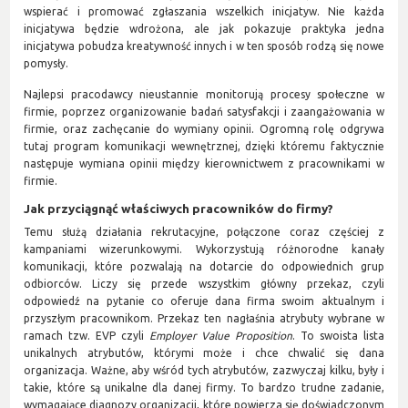
wspierać i promować zgłaszania wszelkich inicjatyw. Nie każda
inicjatywa będzie wdrożona, ale jak pokazuje praktyka jedna
inicjatywa pobudza kreatywność innych i w ten sposób rodzą się nowe
pomysły.
Najlepsi pracodawcy nieustannie monitorują procesy społeczne w
firmie, poprzez organizowanie badań satysfakcji i zaangażowania w
firmie, oraz zachęcanie do wymiany opinii. Ogromną rolę odgrywa
tutaj program komunikacji wewnętrznej, dzięki któremu faktycznie
następuje wymiana opinii między kierownictwem z pracownikami w
firmie.
Jak przyciągnąć właściwych pracowników do firmy?
Temu służą działania rekrutacyjne, połączone coraz częściej z
kampaniami wizerunkowymi. Wykorzystują różnorodne kanały
komunikacji, które pozwalają na dotarcie do odpowiednich grup
odbiorców. Liczy się przede wszystkim główny przekaz, czyli
odpowiedź na pytanie co oferuje dana firma swoim aktualnym i
przyszłym pracownikom. Przekaz ten nagłaśnia atrybuty wybrane w
ramach tzw. EVP czyli
Employer Value Proposition
. To swoista lista
unikalnych atrybutów, którymi może i chce chwalić się dana
organizacja. Ważne, aby wśród tych atrybutów, zazwyczaj kilku, były i
takie, które są unikalne dla danej firmy. To bardzo trudne zadanie,
wymagające diagnozy organizacji, które powierza się doświadczonym