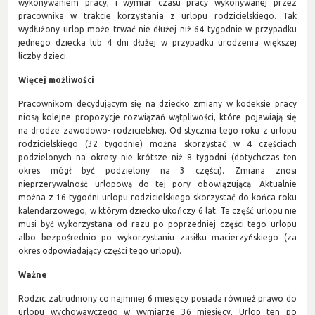
wykonywaniem pracy, i wymiar czasu pracy wykonywanej przez
pracownika w trakcie korzystania z urlopu rodzicielskiego. Tak
wydłużony urlop może trwać nie dłużej niż 64 tygodnie w przypadku
jednego dziecka lub 4 dni dłużej w przypadku urodzenia większej
liczby dzieci.
Więcej możliwości
Pracownikom decydującym się na dziecko zmiany w kodeksie pracy
niosą kolejne propozycje rozwiązań wątpliwości, które pojawiają się
na drodze zawodowo- rodzicielskiej. Od stycznia tego roku z urlopu
rodzicielskiego (32 tygodnie) można skorzystać w 4 częściach
podzielonych na okresy nie krótsze niż 8 tygodni (dotychczas ten
okres mógł być podzielony na 3 części). Zmiana znosi
nieprzerywalność urlopową do tej pory obowiązującą. Aktualnie
można z 16 tygodni urlopu rodzicielskiego skorzystać do końca roku
kalendarzowego, w którym dziecko ukończy 6 lat. Ta część urlopu nie
musi być wykorzystana od razu po poprzedniej części tego urlopu
albo bezpośrednio po wykorzystaniu zasiłku macierzyńskiego (za
okres odpowiadający części tego urlopu).
Ważne
Rodzic zatrudniony co najmniej 6 miesięcy posiada również prawo do
urlopu wychowawczego w wymiarze 36 miesięcy. Urlop ten po