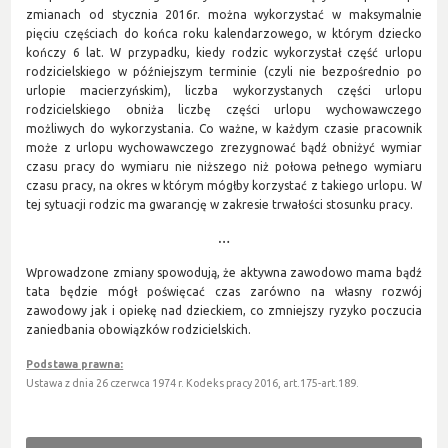
zmianach od stycznia 2016r. można wykorzystać w maksymalnie
pięciu częściach do końca roku kalendarzowego, w którym dziecko
kończy 6 lat. W przypadku, kiedy rodzic wykorzystał część urlopu
rodzicielskiego w późniejszym terminie (czyli nie bezpośrednio po
urlopie macierzyńskim), liczba wykorzystanych części urlopu
rodzicielskiego obniża liczbę części urlopu wychowawczego
możliwych do wykorzystania. Co ważne, w każdym czasie pracownik
może z urlopu wychowawczego zrezygnować bądź obniżyć wymiar
czasu pracy do wymiaru nie niższego niż połowa pełnego wymiaru
czasu pracy, na okres w którym mógłby korzystać z takiego urlopu. W
tej sytuacji rodzic ma gwarancję w zakresie trwałości stosunku pracy.
…
Wprowadzone zmiany spowodują, że aktywna zawodowo mama bądź
tata będzie mógł poświęcać czas zarówno na własny rozwój
zawodowy jak i opiekę nad dzieckiem, co zmniejszy ryzyko poczucia
zaniedbania obowiązków rodzicielskich.
Podstawa prawna:
Ustawa z dnia 26 czerwca 1974 r. Kodeks pracy 2016, art.175-art.189.