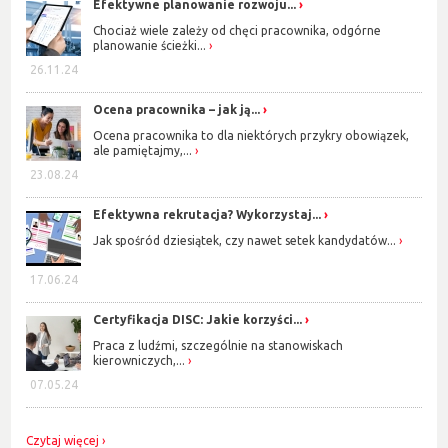
Efektywne planowanie rozwoju...
Chociaż wiele zależy od chęci pracownika, odgórne
planowanie ścieżki...
26.11.24
Ocena pracownika – jak ją...
Ocena pracownika to dla niektórych przykry obowiązek,
ale pamiętajmy,...
23.08.24
Efektywna rekrutacja? Wykorzystaj...
Jak spośród dziesiątek, czy nawet setek kandydatów...
17.06.24
Certyfikacja DISC: Jakie korzyści...
Praca z ludźmi, szczególnie na stanowiskach
kierowniczych,...
07.05.24
Czytaj więcej