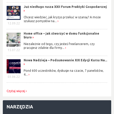
Już niedługo rusza XXII Forum Praktyki Gospodarczej
Chcesz wiedzieć, jak kryzys przekuć w szansę? A może
szukasz pomysłów na...
12.09.22
Home office – jak stworzyć w domu funkcjonalne
biuro
Niezależnie od tego, czy jesteś freelancerem, czy
pracujesz zdalnie dla firmy...
15.07.22
Nowa Nadzieja – Podsumowanie XIX Edycji Kursu Na...
Pond 600 uczestników, dyskusje na czacie, 7 panelistów,
4...
03.06.22
Czytaj więcej
NARZĘDZIA