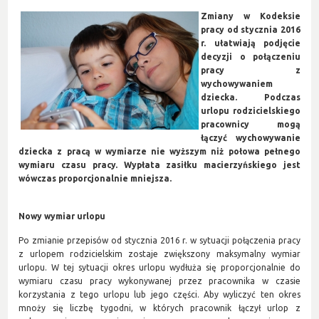
Zmiany w Kodeksie
pracy od stycznia 2016
r. ułatwiają podjęcie
decyzji o połączeniu
pracy z
wychowywaniem
dziecka. Podczas
urlopu rodzicielskiego
pracownicy mogą
łączyć wychowywanie
dziecka z pracą w wymiarze nie wyższym niż połowa pełnego
wymiaru czasu pracy. Wypłata zasiłku macierzyńskiego jest
wówczas proporcjonalnie mniejsza.
Nowy wymiar urlopu
Po zmianie przepisów od stycznia 2016 r. w sytuacji połączenia pracy
z urlopem rodzicielskim zostaje zwiększony maksymalny wymiar
urlopu. W tej sytuacji okres urlopu wydłuża się proporcjonalnie do
wymiaru czasu pracy wykonywanej przez pracownika w czasie
korzystania z tego urlopu lub jego części. Aby wyliczyć ten okres
mnoży się liczbę tygodni, w których pracownik łączył urlop z