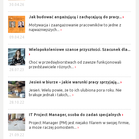
30.04.26
Jak budować angażującą i zachęcającą do pracy...
Motywacja i zaangażowanie pracowników to jedne z
najważniejszych...
09.04.24
Wielopokoleniowe szanse przyszłości. Szacunek dla...
Choć w przedsiębiorstwach od zawsze funkcjonowali
przedstawiciele różnych...
28.07.23
Jesień w biurze – jakie warunki pracy sprzyjają...
Jesień. Wielu powie, że to ich ulubiona pora roku. Nie
brakuje jednak i takich,...
28.10.22
IT Project Manager, osoba do zadań specjalnych
Project Manager (PM) jest niejako filarem w swojej firmie,
a może raczej pomostem...
21.09.22