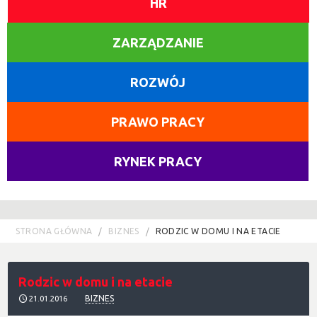
HR
ZARZĄDZANIE
ROZWÓJ
PRAWO PRACY
RYNEK PRACY
STRONA GŁÓWNA
BIZNES
RODZIC W DOMU I NA ETACIE
Rodzic w domu i na etacie
BIZNES
21.01.2016