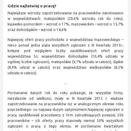
Gdzie najłatwiej o pracę?
Największe wzrosty zapotrzebowania na pracowników zanotowano
w województwach: małopolskim (20,6% wzrostu rok do roku),
kujawsko-pomorskim – wzrost o 17%, mazowieckim – wzrost o 15,7%
oraz dolnośląskim – wzrost o 14,6%
Najwięcej ofert pracy pochodziło z województwa mazowieckiego –
nieco ponad jedna piąta wszystkich ogłoszeń z III kwartału 2015r.;
kolejne pod względem liczby opublikowanych ofert pracy
województwa to: województwo dolnośląskie (10,4% udziału w
ogólnej liczbie ogłoszeń), małopolskie (9,7% udziału w całości), śląskie
(8,9% udział w całości) oraz województwo wielkopolskie (8,5%
udziału w całości).
...
Porównanie danych rok do roku pokazuje, że wszystkie firmy,
niezależnie od wielkości, miały w III kwartale 2015 r. większe
zapotrzebowanie na pracowników niż w analogicznym okresie roku
poprzedniego- co napawa dużym optymizmem.Najwięcej ogłoszeń o
pracę opublikowali pracodawcy z firm zatrudniających powyżej 250
pracowników – ich oferty pracy stanowiły niemal 30% wszystkich
ogłoszeń o pracę z tego okresu. W porównaniu kwartalnym