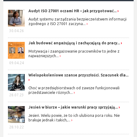
Audyt ISO 27001 oczami HR – jak przygotować...
Audyt systemu zarządzania bezpieczeństwem informacji
zgodnego z ISO 27001 zaczyna...
30.04.26
Jak budować angażującą i zachęcającą do pracy...
Motywacja i zaangażowanie pracowników to jedne z
najważniejszych...
09.04.24
Wielopokoleniowe szanse przyszłości. Szacunek dla...
Choć w przedsiębiorstwach od zawsze funkcjonowali
przedstawiciele różnych...
28.07.23
Jesień w biurze – jakie warunki pracy sprzyjają...
Jesień. Wielu powie, że to ich ulubiona pora roku. Nie
brakuje jednak i takich,...
28.10.22