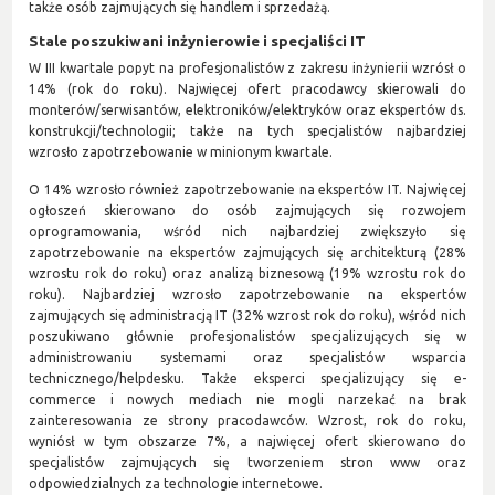
także osób zajmujących się handlem i sprzedażą.
Stale poszukiwani i
nżynierowie i specjaliści IT
W III kwartale popyt na profesjonalistów z zakresu inżynierii wzrósł o
14% (rok do roku). Najwięcej ofert pracodawcy skierowali do
monterów/serwisantów, elektroników/elektryków oraz ekspertów ds.
konstrukcji/technologii; także na tych specjalistów najbardziej
wzrosło zapotrzebowanie w minionym kwartale.
O 14% wzrosło również zapotrzebowanie na ekspertów IT. Najwięcej
ogłoszeń skierowano do osób zajmujących się rozwojem
oprogramowania, wśród nich najbardziej zwiększyło się
zapotrzebowanie na ekspertów zajmujących się architekturą (28%
wzrostu rok do roku) oraz analizą biznesową (19% wzrostu rok do
roku). Najbardziej wzrosło zapotrzebowanie na ekspertów
zajmujących się administracją IT (32% wzrost rok do roku), wśród nich
poszukiwano głównie profesjonalistów specjalizujących się w
administrowaniu systemami oraz specjalistów wsparcia
technicznego/helpdesku. Także eksperci specjalizujący się e-
commerce i nowych mediach nie mogli narzekać na brak
zainteresowania ze strony pracodawców. Wzrost, rok do roku,
wyniósł w tym obszarze 7%, a najwięcej ofert skierowano do
specjalistów zajmujących się tworzeniem stron www oraz
odpowiedzialnych za technologie internetowe.