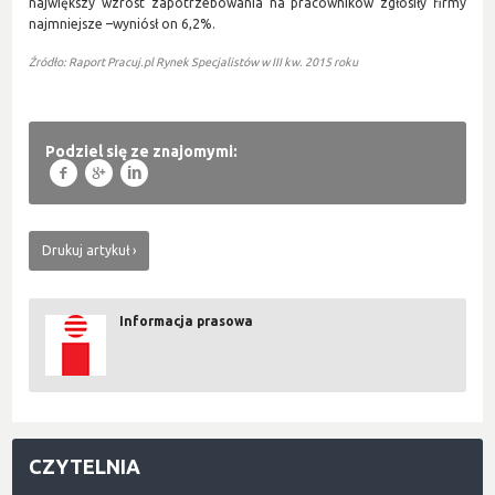
największy wzrost zapotrzebowania na pracowników zgłosiły firmy
najmniejsze –wyniósł on 6,2%.
Źródło: Raport Pracuj.pl Rynek Specjalistów w III kw. 2015 roku
Podziel się ze znajomymi:
f
g
l
Drukuj artykuł
Informacja prasowa
CZYTELNIA