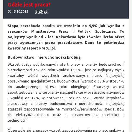
Gdzie jest praca?
BIZNES
15.10.2015
Stopa bezrobocia spadła we wrześniu do 9,9% jak wynika z
szacunków Ministerstwa Pracy i Polityki Społecznej. To
najlepszy wynik od 7 lat. Rekordowa była również liczba ofert
pracy zgłoszonych przez pracodawców. Dane te potwierdza
kwartalny raport Pracuj.pl.
Budownictwo i nieruchomości królują
Wzrost liczby publikowanych ofert pracy z branży budownictwo i
nieruchomości rok do roku wyniósł 16,5% i jest to najlepszy wynik
kwartalny wśród wszystkich analizowanych branż. Najczęściej
poszukiwano specjalistów ds. budownictwa (wzrost o 38% w stosunku
do analogicznego okresu roku ubiegłego). Znaczący wzrost
zapotrzebowania w tej branży nastąpił także w przypadku inżynierów
i wyniósł on 17%, w porównaniu rok do roku. Wśród inżynierów
pracodawcy z branży budownictwo i nieruchomości najczęściej
zgłaszali zapotrzebowanie na monterów/serwisantów, specjalistów
ds. elektryki/elektroniki oraz na ekspertów ds. konstrukcji i
technologii.
Obserwuje się znaczący wzrost zapotrzebowania na pracowników z