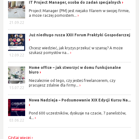
IT Project Manager, osoba do zadań specjalnych
Project Manager (PM) jest niejako filarem w swojej firmie,
a może raczej pomostem...
21.09.22
Już niedługo rusza XXII Forum Praktyki Gospodarczej
Chcesz wiedzieć, jak kryzys przekuć w szansę? A może
szukasz pomysłów na...
12.09.22
Home office – jak stworzyć w domu funkcjonalne
biuro
Niezależnie od tego, czy jesteś freelancerem, czy
pracujesz zdalnie dla firmy...
15.07.22
Nowa Nadzieja – Podsumowanie XIX Edycji Kursu Na...
Pond 600 uczestników, dyskusje na czacie, 7 panelistów,
4...
03.06.22
Czytaj więcej