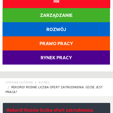
HR
ZARZĄDZANIE
ROZWÓJ
PRAWO PRACY
RYNEK PRACY
STRONA GŁÓWNA
BIZNES
REKORD! ROŚNIE LICZBA OFERT ZATRUDNIENIA. GDZIE JEST
PRACA?
Rekord! Rośnie liczba ofert zatrudnienia.