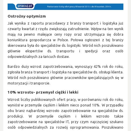
Ostrożny optymizm
Jak wynika z raportu pracodawcy z branży transport i logistyka już
czwarty kwartał z rzędu zwiększają zatrudnienie. Wpływ na ten wynik
mają na pewno malejące ceny ropy oraz utrzymująca się dobra
koniunktura gospodarcza w Polsce. Połowa ogłoszeń z tej branży
skierowana była do specjalistów ds. logistyki. Wśród nich poszukiwano
głównie ekspertów ds. transportu i spedycji oraz osób
odpowiedzialnych za łańcuch dostaw.
Bardzo duży wzrost zapotrzebowania, wynoszący 42% rok do roku,
zgłosiła branża transport i logistyka na specjalistów ds. obsługi klienta.
Wśród nich poszukiwano głównie pracowników specjalizujących się w
motoryzacji i transporcie.
10% wzrostu- przemysł ciężki i lekki
Wzrost liczby publikowanych ofert pracy, w porównaniu rok do roku,
wyniósł w przemyśle ciężkim i lekkim nieco ponad 10%. W przypadku
obu branż najbardziej wzrosło zapotrzebowanie na specjalistów ds.
produkcji. W przemyśle ciężkim i lekkim wzrosło także
zapotrzebowanie na specjalistów IT, przy czym najczęściej szukano
osób odpowiedzialnych za rozwój oprogramowania. Poszukiwano