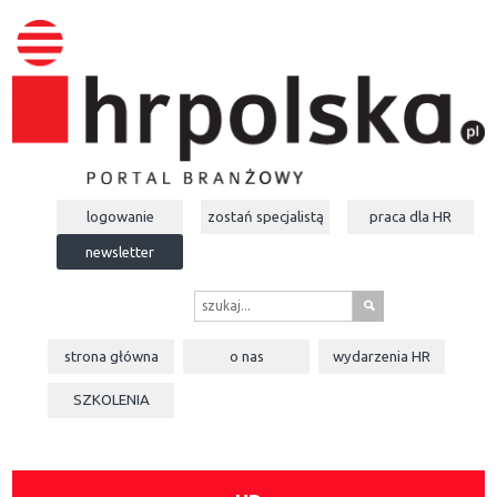
logowanie
zostań specjalistą
praca dla
HR
newsletter
s
strona główna
o nas
wydarzenia
HR
SZKOLENIA