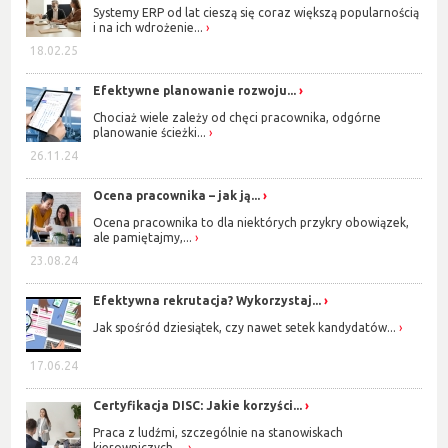
Systemy ERP od lat cieszą się coraz większą popularnością
i na ich wdrożenie...
18.02.25
Efektywne planowanie rozwoju...
Chociaż wiele zależy od chęci pracownika, odgórne
planowanie ścieżki...
26.11.24
Ocena pracownika – jak ją...
Ocena pracownika to dla niektórych przykry obowiązek,
ale pamiętajmy,...
23.08.24
Efektywna rekrutacja? Wykorzystaj...
Jak spośród dziesiątek, czy nawet setek kandydatów...
17.06.24
Certyfikacja DISC: Jakie korzyści...
Praca z ludźmi, szczególnie na stanowiskach
kierowniczych,...