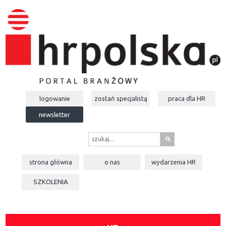
logowanie
zostań specjalistą
praca dla
HR
newsletter
s
strona główna
o nas
wydarzenia
HR
SZKOLENIA