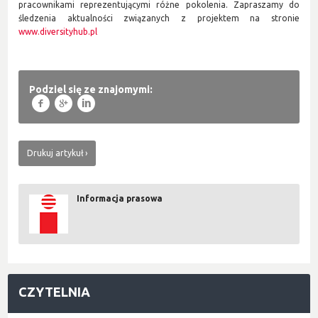
pracownikami reprezentującymi różne pokolenia. Zapraszamy do
śledzenia aktualności związanych z projektem na stronie
www.diversityhub.pl
Podziel się ze znajomymi:
f
g
l
Drukuj artykuł
Informacja prasowa
CZYTELNIA