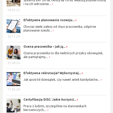
Systemy ERP od lat cieszą się coraz większą popularnością
i na ich wdrożenie...
18.02.25
Efektywne planowanie rozwoju...
Chociaż wiele zależy od chęci pracownika, odgórne
planowanie ścieżki...
26.11.24
Ocena pracownika – jak ją...
Ocena pracownika to dla niektórych przykry obowiązek,
ale pamiętajmy,...
23.08.24
Efektywna rekrutacja? Wykorzystaj...
Jak spośród dziesiątek, czy nawet setek kandydatów...
17.06.24
Certyfikacja DISC: Jakie korzyści...
Praca z ludźmi, szczególnie na stanowiskach
kierowniczych,...