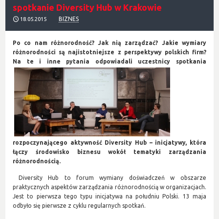
spotkanie Diversity Hub w Krakowie
BIZNES
18.05.2015
Po co nam różnorodność? Jak nią zarządzać? Jakie wymiary
różnorodności są najistotniejsze z perspektywy polskich firm?
Na te i inne pytania
odpowiadali uczestnicy spotkania
rozpoczynającego aktywność Diversity Hub – inicjatywy, która
łączy środowisko biznesu wokół tematyki zarządzania
różnorodnością.
Diversity Hub to forum wymiany doświadczeń w obszarze
praktycznych aspektów zarządzania różnorodnością w organizacjach.
Jest to pierwsza tego typu inicjatywa na południu Polski. 13 maja
odbyło się pierwsze z cyklu regularnych spotkań.