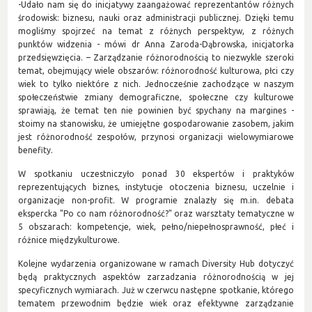
-Udało nam się do inicjatywy zaangażować reprezentantów różnych
środowisk: biznesu, nauki oraz administracji publicznej. Dzięki temu
mogliśmy spojrzeć na temat z różnych perspektyw, z różnych
punktów widzenia - mówi dr Anna Zaroda-Dąbrowska, inicjatorka
przedsięwzięcia. – Zarządzanie różnorodnością to niezwykle szeroki
temat, obejmujący wiele obszarów: różnorodność kulturowa, płci czy
wiek to tylko niektóre z nich. Jednocześnie zachodzące w naszym
społeczeństwie zmiany demograficzne, społeczne czy kulturowe
sprawiają, że temat ten nie powinien być spychany na margines -
stoimy na stanowisku, że umiejętne gospodarowanie zasobem, jakim
jest różnorodność zespołów, przynosi organizacji wielowymiarowe
benefity.
W spotkaniu uczestniczyło ponad 30 ekspertów i praktyków
reprezentujących biznes, instytucje otoczenia biznesu, uczelnie i
organizacje non-profit. W programie znalazły się m.in. debata
ekspercka "Po co nam różnorodność?" oraz warsztaty tematyczne w
5 obszarach: kompetencje, wiek, pełno/niepełnosprawność, płeć i
różnice międzykulturowe.
Kolejne wydarzenia organizowane w ramach Diversity Hub dotyczyć
będą praktycznych aspektów zarzadzania różnorodnością w jej
specyficznych wymiarach. Już w czerwcu następne spotkanie, którego
tematem przewodnim będzie wiek oraz efektywne zarządzanie