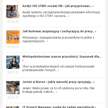
Audyt ISO 27001 oczami HR – jak przygotować...
Audyt systemu zarządzania bezpieczeństwem informacji
zgodnego z ISO 27001 zaczyna...
30.04.26
Jak budować angażującą i zachęcającą do pracy...
Motywacja i zaangażowanie pracowników to jedne z
najważniejszych...
09.04.24
Wielopokoleniowe szanse przyszłości. Szacunek dla...
Choć w przedsiębiorstwach od zawsze funkcjonowali
przedstawiciele różnych...
28.07.23
Jesień w biurze – jakie warunki pracy sprzyjają...
Jesień. Wielu powie, że to ich ulubiona pora roku. Nie
brakuje jednak i takich,...
28.10.22
IT Project Manager, osoba do zadań specjalnych