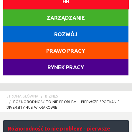
HR
ZARZĄDZANIE
ROZWÓJ
PRAWO PRACY
RYNEK PRACY
STRONA GŁÓWNA
BIZNES
RÓŻNORODNOŚĆ TO NIE PROBLEM! - PIERWSZE SPOTKANIE
DIVERSITY HUB W KRAKOWIE
Różnorodność to nie problem! - pierwsze