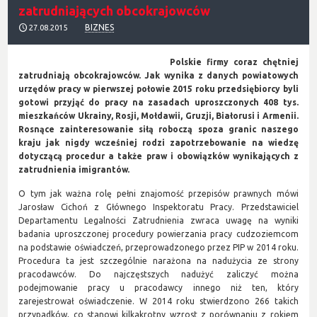
zatrudniających obcokrajowców
BIZNES
27.08.2015
Polskie firmy coraz chętniej
zatrudniają obcokrajowców. Jak wynika z danych powiatowych
urzędów pracy w pierwszej połowie 2015 roku przedsiębiorcy byli
gotowi przyjąć do pracy na zasadach uproszczonych 408 tys.
mieszkańców Ukrainy, Rosji, Mołdawii, Gruzji, Białorusi i Armenii.
Rosnące zainteresowanie siłą roboczą spoza granic naszego
kraju jak nigdy wcześniej rodzi zapotrzebowanie na wiedzę
dotyczącą procedur a także praw i obowiązków wynikających z
zatrudnienia imigrantów.
O tym jak ważna rolę pełni znajomość przepisów prawnych mówi
Jarosław Cichoń z Głównego Inspektoratu Pracy. Przedstawiciel
Departamentu Legalności Zatrudnienia zwraca uwagę na wyniki
badania uproszczonej procedury powierzania pracy cudzoziemcom
na podstawie oświadczeń, przeprowadzonego przez PIP w 2014 roku.
Procedura ta jest szczególnie narażona na nadużycia ze strony
pracodawców. Do najczęstszych nadużyć zaliczyć można
podejmowanie pracy u pracodawcy innego niż ten, który
zarejestrował oświadczenie. W 2014 roku stwierdzono 266 takich
przypadków, co stanowi kilkakrotny wzrost z porównaniu z rokiem