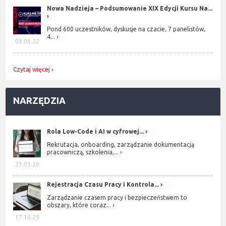
Nowa Nadzieja – Podsumowanie XIX Edycji Kursu Na...
Pond 600 uczestników, dyskusje na czacie, 7 panelistów,
4...
03.06.22
Czytaj więcej
NARZĘDZIA
Rola Low-Code i AI w cyfrowej...
Rekrutacja, onboarding, zarządzanie dokumentacją
pracowniczą, szkolenia,...
23.03.26
Rejestracja Czasu Pracy i Kontrola...
Zarządzanie czasem pracy i bezpieczeństwem to
obszary, które coraz...
17.10.25