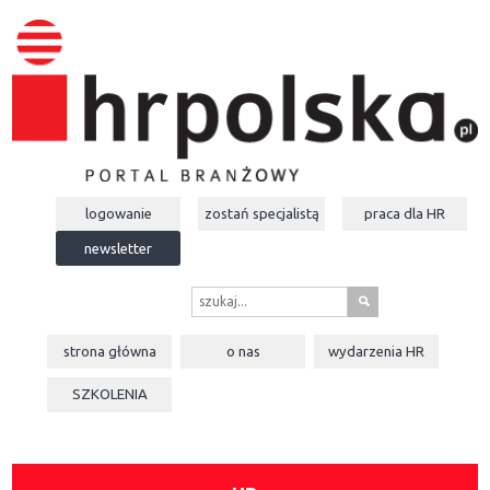
logowanie
zostań specjalistą
praca dla
HR
newsletter
s
strona główna
o nas
wydarzenia
HR
SZKOLENIA