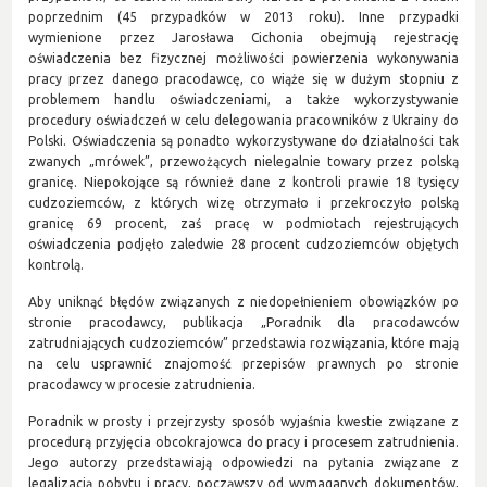
poprzednim (45 przypadków w 2013 roku). Inne przypadki
wymienione przez Jarosława Cichonia obejmują rejestrację
oświadczenia bez fizycznej możliwości powierzenia wykonywania
pracy przez danego pracodawcę, co wiąże się w dużym stopniu z
problemem handlu oświadczeniami, a także wykorzystywanie
procedury oświadczeń w celu delegowania pracowników z Ukrainy do
Polski. Oświadczenia są ponadto wykorzystywane do działalności tak
zwanych „mrówek”, przewożących nielegalnie towary przez polską
granicę. Niepokojące są również dane z kontroli prawie 18 tysięcy
cudzoziemców, z których wizę otrzymało i przekroczyło polską
granicę 69 procent, zaś pracę w podmiotach rejestrujących
oświadczenia podjęło zaledwie 28 procent cudzoziemców objętych
kontrolą.
Aby uniknąć błędów związanych z niedopełnieniem obowiązków po
stronie pracodawcy, publikacja „Poradnik dla pracodawców
zatrudniających cudzoziemców” przedstawia rozwiązania, które mają
na celu usprawnić znajomość przepisów prawnych po stronie
pracodawcy w procesie zatrudnienia.
Poradnik w prosty i przejrzysty sposób wyjaśnia kwestie związane z
procedurą przyjęcia obcokrajowca do pracy i procesem zatrudnienia.
Jego autorzy przedstawiają odpowiedzi na pytania związane z
legalizacją pobytu i pracy, począwszy od wymaganych dokumentów,