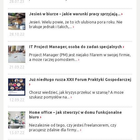
28.07.23
Jesień w biurze – jakie warunki pracy sprzyjają...
Jesień. Wielu powie, że to ich ulubiona pora roku. Nie
brakuje jednak i takich,...
28.10.22
IT Project Manager, osoba do zadań specjalnych
Project Manager (PM) jest niejako filarem w swojej firmie,
a może raczej pomostem...
21.09.22
Już niedługo rusza XXII Forum Praktyki Gospodarczej
Chcesz wiedzieć, jak kryzys przekuć w szansę? A może
szukasz pomysłów na...
12.09.22
Home office – jak stworzyć w domu funkcjonalne
biuro
Niezależnie od tego, czy jesteś freelancerem, czy
pracujesz zdalnie dla firmy...
15.07.22