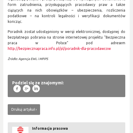
form zatrudnienia, przysługujących pracodawcy praw a także
ciążących na nich obowiązków – ubezpieczenia, rozliczenia
podatkowe – na kontroli legalności i weryfikacji dokumentów
kończąc.
Poradnik został udostępniony w wersji elektronicznej, dostępnej do
bezpłatnego pobrania na stronie internetowej projektu "Bezpieczna
praca w Polsce" pod adresem
http://bezpiecznapraca.info.pl/pl/poradnik-dla-pracodawcow
Źródło: Agencja EWL i MPiPS
Podziel się ze znajomymi:
f
g
l
Drukuj artykuł
Informacja prasowa