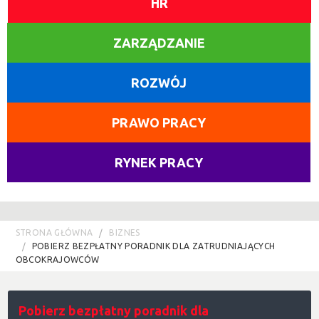
HR
ZARZĄDZANIE
ROZWÓJ
PRAWO PRACY
RYNEK PRACY
STRONA GŁÓWNA
BIZNES
POBIERZ BEZPŁATNY PORADNIK DLA ZATRUDNIAJĄCYCH
OBCOKRAJOWCÓW
Pobierz bezpłatny poradnik dla