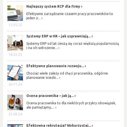
Najlepszy system RCP dla firmy
Efektywne zarządzanie czasem pracy pracowników to
jeden z...
15.05.25
Systemy ERP w HR – jak usprawniają...
Systemy ERP od lat cieszą się coraz większą popularnością
i na ich wdrożenie...
18.02.25
Efektywne planowanie rozwoju...
Chociaż wiele zależy od chęci pracownika, odgórne
planowanie ścieżki...
26.11.24
Ocena pracownika – jak ją...
Ocena pracownika to dla niektórych przykry obowiązek,
ale pamiętajmy,...
23.08.24
Efektywna rekrutacja? Wykorzystaj...