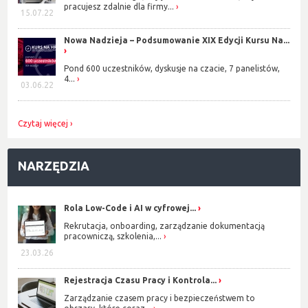
pracujesz zdalnie dla firmy...
15.07.22
Nowa Nadzieja – Podsumowanie XIX Edycji Kursu Na...
Pond 600 uczestników, dyskusje na czacie, 7 panelistów,
4...
03.06.22
Czytaj więcej
NARZĘDZIA
Rola Low-Code i AI w cyfrowej...
Rekrutacja, onboarding, zarządzanie dokumentacją
pracowniczą, szkolenia,...
23.03.26
Rejestracja Czasu Pracy i Kontrola...
Zarządzanie czasem pracy i bezpieczeństwem to