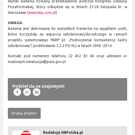
Wyniki badania zostaną przedstawione podczas Kongresu Edukacji
Pozaformalnej, który odbędzie się w dniach 25-26 listopada br. w
Warszawie (
www.kep.com.pl
)
UWAGA:
Badanie jest skierowane do wszystkich trenerów za wyjątkiem osób,
które korzystały ze wsparcia szkoleniowo/doradczego w ramach
projektu systemowego PARP pt. „Podnoszenie kompetencji kadry
szkoleniowej”( poddziałanie 2.2.2 PO KL) w latach 2009 -2014.
Kontakt pod numerem telefonu 22 432 83 40 oraz adresem e-
mailowym ewaluacja@parp.gov.pl
Podziel się ze znajomymi:
f
g
l
Drukuj artykuł
Redakcja HRPolska.pl