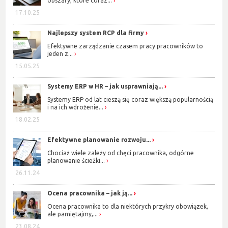
obszary, które coraz...
17.10.25
Najlepszy system RCP dla firmy
Efektywne zarządzanie czasem pracy pracowników to
jeden z...
15.05.25
Systemy ERP w HR – jak usprawniają...
Systemy ERP od lat cieszą się coraz większą popularnością
i na ich wdrożenie...
18.02.25
Efektywne planowanie rozwoju...
Chociaż wiele zależy od chęci pracownika, odgórne
planowanie ścieżki...
26.11.24
Ocena pracownika – jak ją...
Ocena pracownika to dla niektórych przykry obowiązek,
ale pamiętajmy,...
23.08.24