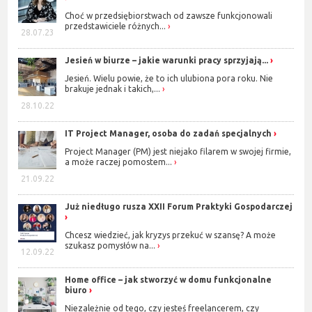
Choć w przedsiębiorstwach od zawsze funkcjonowali
przedstawiciele różnych...
28.07.23
Jesień w biurze – jakie warunki pracy sprzyjają...
Jesień. Wielu powie, że to ich ulubiona pora roku. Nie
brakuje jednak i takich,...
28.10.22
IT Project Manager, osoba do zadań specjalnych
Project Manager (PM) jest niejako filarem w swojej firmie,
a może raczej pomostem...
21.09.22
Już niedługo rusza XXII Forum Praktyki Gospodarczej
Chcesz wiedzieć, jak kryzys przekuć w szansę? A może
szukasz pomysłów na...
12.09.22
Home office – jak stworzyć w domu funkcjonalne
biuro
Niezależnie od tego, czy jesteś freelancerem, czy