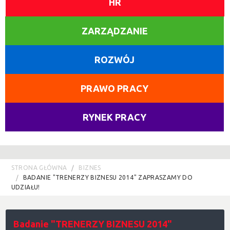
HR
ZARZĄDZANIE
ROZWÓJ
PRAWO PRACY
RYNEK PRACY
STRONA GŁÓWNA
BIZNES
BADANIE "TRENERZY BIZNESU 2014" ZAPRASZAMY DO
UDZIAŁU!
Badanie "TRENERZY BIZNESU 2014"