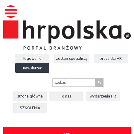
logowanie
zostań specjalistą
praca dla
HR
newsletter
s
strona główna
o nas
wydarzenia
HR
SZKOLENIA