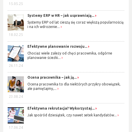
15.05.25
Systemy ERP w HR – jak usprawniają...
Systemy ERP od lat cieszą się coraz większą popularnością
i na ich wdrożenie...
18.02.25
Efektywne planowanie rozwoju...
Chociaż wiele zależy od chęci pracownika, odgórne
planowanie ścieżki...
26.11.24
Ocena pracownika – jak ją...
Ocena pracownika to dla niektórych przykry obowiązek,
ale pamiętajmy,...
23.08.24
Efektywna rekrutacja? Wykorzystaj...
Jak spośród dziesiątek, czy nawet setek kandydatów...
17.06.24