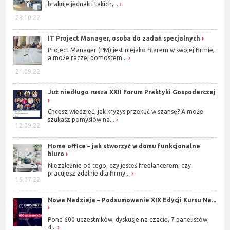
brakuje jednak i takich,...
28.10.22
IT Project Manager, osoba do zadań specjalnych
Project Manager (PM) jest niejako filarem w swojej firmie,
a może raczej pomostem...
21.09.22
Już niedługo rusza XXII Forum Praktyki Gospodarczej
Chcesz wiedzieć, jak kryzys przekuć w szansę? A może
szukasz pomysłów na...
12.09.22
Home office – jak stworzyć w domu funkcjonalne
biuro
Niezależnie od tego, czy jesteś freelancerem, czy
pracujesz zdalnie dla firmy...
15.07.22
Nowa Nadzieja – Podsumowanie XIX Edycji Kursu Na...
Pond 600 uczestników, dyskusje na czacie, 7 panelistów,
4...