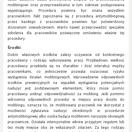
mobbingowi oraz przeprowadzania w tym zakresie postępowania
wyjaśniającego. Procedura powinna być znana wszystkim
pracownikom. Fakt zapoznania się z procedurą antymobbingową
przez każdego z pracowników powinien być potwierdzony
stosownym oświadczeniem. Warto nawet przeprowadzić specjalne
szkolenia dla pracowników poświęcone omówieniu właśnie tej
procedury.
Środki
Dobór właściwych środków zależy oczywiście od konkretnego
pracodawcy i rodzaju wykonywanej pracy. Przykładowo wielkość
pracodawcy przekłada się na charakter i ilość interakcji między
pracownikami, co jednocześnie pozwala oszacować ryzyko
wystąpienia działań mobbingowych. Wprowadzenie odpowiednich
środków prewencyjnych na wypadek wystąpienia potencjalnych
nadużyć jest podstawowym elementem, który może pomóc
pracodawcy uniknąć odpowiedzialności za mobbing. Jeśli pomimo
wdrożenia odpowiednich procedur w miejscu pracy doszło do
mobbingu, oznacza to, że mobbowany pracownik nie skorzystał z
możliwości zgłaszania nadużyć określonych w procedurze
antymobbingowej albo osoba będąca mobberem naruszyła obowiązki
pracownicze. Działała intencjonalnie wbrew przyjętym regułom lub
też miały miejsce oba ze wskazanych zdarzeń. Za tego rodzaju