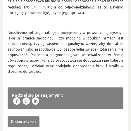
działania pracodawca nie może ponosić odpowiedzialności w ramach
3
regulacji art. 94
§ 1 KP, a do odpowiedzialności za to zjawisko
pociągnięty powinien być jedynie jego sprawca.
...
Niezależnie od tego, jaki głos podejmiemy w powszechnej dyskusji,
jakie są granice mobbingu i czy mobbing w polskich firmach jest
codziennością, czy zjawiskiem marginalnym, ważne, aby do takich
zachowań jako pracodawca lub bezpośredni świadek zdarzenia nie
dopuszczać. Procedura antymobbingowa wprowadzona w firmie
uświadomi pracownikom, że pracodawca nie dopuszcza i nie toleruje
tego rodzaju działań oraz podejmie odpowiednie kroki i środki w
stosunku do sprawcy.
Podziel się ze znajomymi:
f
g
l
Drukuj artykuł