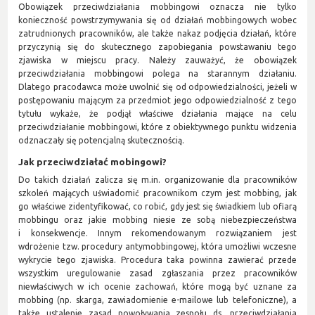
Obowiązek przeciwdziałania mobbingowi oznacza nie tylko
konieczność powstrzymywania się od działań mobbingowych wobec
zatrudnionych pracowników, ale także nakaz podjęcia działań, które
przyczynią się do skutecznego zapobiegania powstawaniu tego
zjawiska w miejscu pracy. Należy zauważyć, że obowiązek
przeciwdziałania mobbingowi polega na starannym działaniu.
Dlatego pracodawca może uwolnić się od odpowiedzialności, jeżeli w
postępowaniu mającym za przedmiot jego odpowiedzialność z tego
tytułu wykaże, że podjął właściwe działania mające na celu
przeciwdziałanie mobbingowi, które z obiektywnego punktu widzenia
odznaczały się potencjalną skutecznością.
Jak przeciwdziałać mobingowi?
Do takich działań zalicza się m.in. organizowanie dla pracowników
szkoleń mających uświadomić pracownikom czym jest mobbing, jak
go właściwe zidentyfikować, co robić, gdy jest się świadkiem lub ofiarą
mobbingu oraz jakie mobbing niesie ze sobą niebezpieczeństwa
i konsekwencje. Innym rekomendowanym rozwiązaniem jest
wdrożenie tzw. procedury antymobbingowej, która umożliwi wczesne
wykrycie tego zjawiska. Procedura taka powinna zawierać przede
wszystkim uregulowanie zasad zgłaszania przez pracowników
niewłaściwych w ich ocenie zachowań, które mogą być uznane za
mobbing (np. skarga, zawiadomienie e-mailowe lub telefoniczne), a
także ustalenie zasad powoływania zespołu ds. przeciwdziałania