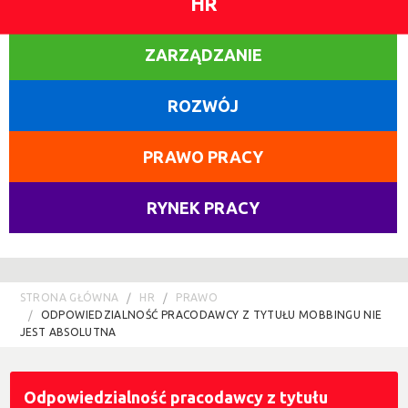
HR
ZARZĄDZANIE
ROZWÓJ
PRAWO PRACY
RYNEK PRACY
STRONA GŁÓWNA
HR
PRAWO
ODPOWIEDZIALNOŚĆ PRACODAWCY Z TYTUŁU MOBBINGU NIE
JEST ABSOLUTNA
Odpowiedzialność pracodawcy z tytułu