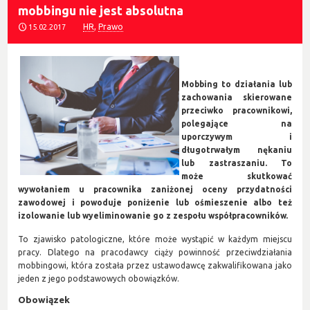
mobbingu nie jest absolutna
HR
,
Prawo
15.02.2017
Mobbing to działania lub
zachowania skierowane
przeciwko pracownikowi,
polegające na
uporczywym i
długotrwałym nękaniu
lub zastraszaniu. To
może skutkować
wywołaniem u pracownika zaniżonej oceny przydatności
zawodowej i powoduje poniżenie lub ośmieszenie albo też
izolowanie lub wyeliminowanie go z zespołu współpracowników.
To zjawisko patologiczne, które może wystąpić w każdym miejscu
pracy. Dlatego na pracodawcy ciąży powinność przeciwdziałania
mobbingowi, która została przez ustawodawcę zakwalifikowana jako
jeden z jego podstawowych obowiązków.
Obowiązek