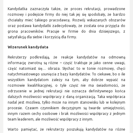
Kandydatka zaznaczyła także, że proces rekrutacji, prowadzone
rozmowy i podejście firmy do niej tak jej się spodobały, że bardzo
chciałaby mieć takiego pracodawcę. Rozwój wskazanych obszarów
oraz postawa kandydatki zadecydowały, że została ona przyjęta do
grona pracowników. Pracuje w firmie do dnia dzisiejszego, z
satysfakcją dla siebie i korzyścią dla firmy.
Wizerunek kandydata
Rekruterzy podkreślają, że reakcje kandydatów na odmowną
informację zwrotną są różne – część traktuje je jako cenne uwagi,
część natomiast się… obraża. Słychać to w tonie rozmowy, chęci
natychmiastowego usunięcia z bazy kandydatów. To ciekawe, bo o ile
wszystkim kandydatom zależy na tym, aby dobrze wypaść na
rozmowie kwalifikacyjnej, o tyle część nie ma świadomości, że
odrzucenie w jednej rekrutacji nie oznacza definitywnego końca
dalszych możliwości współpracy z daną organizacją. Taka współpraca
nadal jest możliwa, tylko może na innym stanowisku lub w kolejnym
procesie. Czasem czynnikiem decyzyjnym są twarde umiejętności,
innym razem cechy osobowe i brak możliwości współpracy z jednym
team leaderem, ale możliwość współpracy z innym.
Warto pamiętać, że rekruterzy poszukują kandydatów na różne