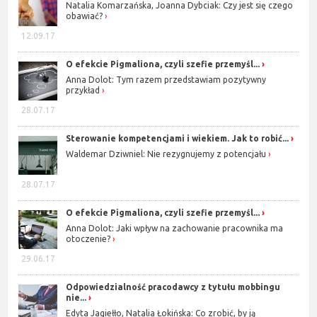
Natalia Komarzańska, Joanna Dybciak: Czy jest się czego
obawiać?
12.09.17
O efekcie Pigmaliona, czyli szefie przemyśl...
Anna Dolot: Tym razem przedstawiam pozytywny
przykład
28.07.17
Sterowanie kompetencjami i wiekiem. Jak to robić...
Waldemar Dziwniel: Nie rezygnujemy z potencjału
28.07.17
O efekcie Pigmaliona, czyli szefie przemyśl...
Anna Dolot: Jaki wpływ na zachowanie pracownika ma
otoczenie?
29.06.17
Odpowiedzialność pracodawcy z tytułu mobbingu
nie...
Edyta Jagiełło, Natalia Łokińska: Co zrobić, by ją