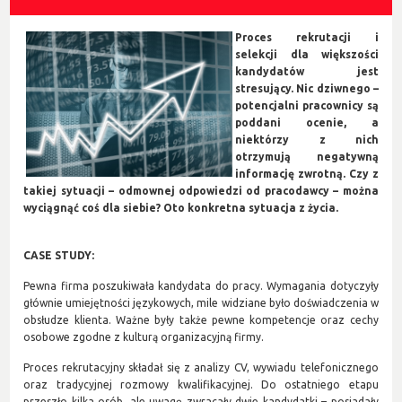
Proces rekrutacji i
selekcji dla większości
kandydatów jest
stresujący. Nic dziwnego –
potencjalni pracownicy są
poddani ocenie, a
niektórzy z nich
otrzymują negatywną
informację zwrotną. Czy z
takiej sytuacji – odmownej odpowiedzi od pracodawcy – można
wyciągnąć coś dla siebie? Oto konkretna sytuacja z życia.
CASE STUDY:
Pewna firma poszukiwała kandydata do pracy. Wymagania dotyczyły
głównie umiejętności językowych, mile widziane było doświadczenia w
obsłudze klienta. Ważne były także pewne kompetencje oraz cechy
osobowe zgodne z kulturą organizacyjną firmy.
Proces rekrutacyjny składał się z analizy CV, wywiadu telefonicznego
oraz tradycyjnej rozmowy kwalifikacyjnej. Do ostatniego etapu
przeszło kilka osób, ale uwagę zwracały dwie kandydatki – posiadały