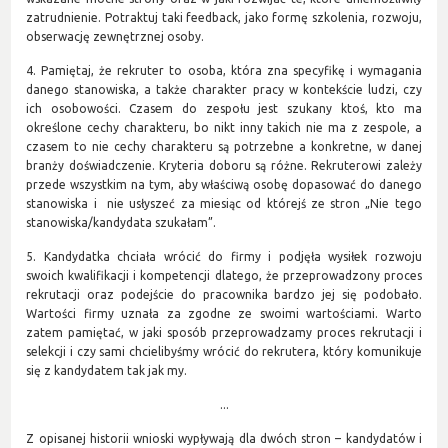
zatrudnienie. Potraktuj taki feedback, jako formę szkolenia, rozwoju,
obserwację zewnętrznej osoby.
4. Pamiętaj, że rekruter to osoba, która zna specyfikę i wymagania
danego stanowiska, a także charakter pracy w kontekście ludzi, czy
ich osobowości. Czasem do zespołu jest szukany ktoś, kto ma
określone cechy charakteru, bo nikt inny takich nie ma z zespole, a
czasem to nie cechy charakteru są potrzebne a konkretne, w danej
branży doświadczenie. Kryteria doboru są różne. Rekruterowi zależy
przede wszystkim na tym, aby właściwą osobę dopasować do danego
stanowiska i nie usłyszeć za miesiąc od którejś ze stron „Nie tego
stanowiska/kandydata szukałam”.
5. Kandydatka chciała wrócić do firmy i podjęła wysiłek rozwoju
swoich kwalifikacji i kompetencji dlatego, że przeprowadzony proces
rekrutacji oraz podejście do pracownika bardzo jej się podobało.
Wartości firmy uznała za zgodne ze swoimi wartościami. Warto
zatem pamiętać, w jaki sposób przeprowadzamy proces rekrutacji i
selekcji i czy sami chcielibyśmy wrócić do rekrutera, który komunikuje
się z kandydatem tak jak my.
...
Z opisanej historii wnioski wypływają dla dwóch stron – kandydatów i