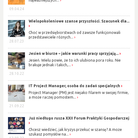
najważniejszych...
09.04.24
Wielopokoleniowe szanse przyszłości. Szacunek dla...
Choć w przedsiębiorstwach od zawsze funkcjonowali
przedstawiciele różnych...
28.07.23
Jesień w biurze – jakie warunki pracy sprzyjają...
Jesień. Wielu powie, że to ich ulubiona pora roku. Nie
brakuje jednak i takich,...
28.10.22
IT Project Manager, osoba do zadań specjalnych
Project Manager (PM) jest niejako filarem w swojej firmie,
a może raczej pomostem...
21.09.22
Już niedługo rusza XXII Forum Praktyki Gospodarczej
Chcesz wiedzieć, jak kryzys przekuć w szansę? A może
szukasz pomysłów na...