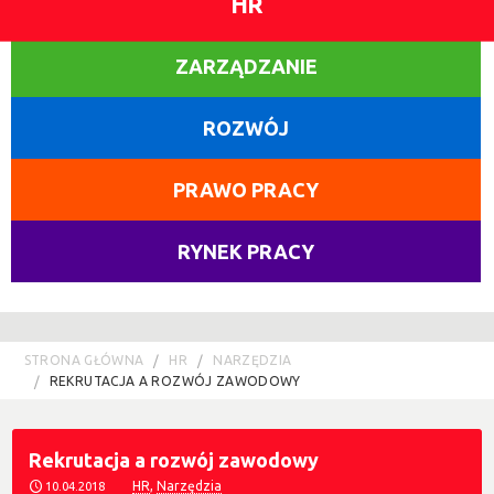
HR
ZARZĄDZANIE
ROZWÓJ
PRAWO PRACY
RYNEK PRACY
STRONA GŁÓWNA
HR
NARZĘDZIA
REKRUTACJA A ROZWÓJ ZAWODOWY
Rekrutacja a rozwój zawodowy
HR
,
Narzędzia
10.04.2018