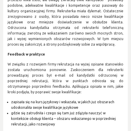
podobne, adekwatne kwalifikacje i kompetencje oraz pasowały do
kultury organizacyjnej firmy. Rekruterka miała dylemat. Ostatecznie
zrezygnowano z osoby, która posiadała nieco niższe kwalifikacje
językowe oraz mniejsze doświadczenie w obsłudze klienta.
Odrzucona kandydatka otrzymała od rekruterki telefoniczną
informację zwrotną ze wskazaniem zarówno swoich mocnych stron,
jak i wyżej wymienionych obszarów rozwojowych. W tym miejscu
proces się zakończył, a strony podziękowały sobie za współpracę.
Feedback w praktyce
W związku z rozwojem firmy rekrutacja na wyżej opisane stanowisko
została uruchomiona ponownie. Zaskoczeniem dla rekruterki
prowadzącej proces był e-mail od kandydatki odrzuconej w
poprzedniej rekrutacji, która w punktach odniosła się do
otrzymanego poprzednio feedbacku. Aplikująca opisała w nim, jakie
kroki podjęła, by poprawić swoje kwalifikacje:
zapisała się na kurs językowy i wskazała, w jakich już obszarach
udoskonaliła swoje kwalifikacje językowe
gdzie się zatrudniła i czego się tam już zdążyła nauczyć w
kontekście obsługi klienta – obszaru wskazanego w poprzedniej
rekrutacji, jako rozwojowy