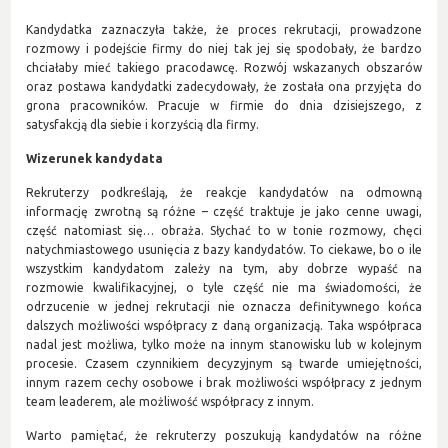
Kandydatka zaznaczyła także, że proces rekrutacji, prowadzone
rozmowy i podejście firmy do niej tak jej się spodobały, że bardzo
chciałaby mieć takiego pracodawcę. Rozwój wskazanych obszarów
oraz postawa kandydatki zadecydowały, że została ona przyjęta do
grona pracowników. Pracuje w firmie do dnia dzisiejszego, z
satysfakcją dla siebie i korzyścią dla firmy.
Wizerunek kandydata
Rekruterzy podkreślają, że reakcje kandydatów na odmowną
informację zwrotną są różne – część traktuje je jako cenne uwagi,
część natomiast się… obraża. Słychać to w tonie rozmowy, chęci
natychmiastowego usunięcia z bazy kandydatów. To ciekawe, bo o ile
wszystkim kandydatom zależy na tym, aby dobrze wypaść na
rozmowie kwalifikacyjnej, o tyle część nie ma świadomości, że
odrzucenie w jednej rekrutacji nie oznacza definitywnego końca
dalszych możliwości współpracy z daną organizacją. Taka współpraca
nadal jest możliwa, tylko może na innym stanowisku lub w kolejnym
procesie. Czasem czynnikiem decyzyjnym są twarde umiejętności,
innym razem cechy osobowe i brak możliwości współpracy z jednym
team leaderem, ale możliwość współpracy z innym.
Warto pamiętać, że rekruterzy poszukują kandydatów na różne