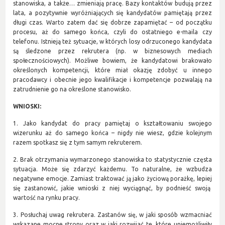
stanowiska, a także… zmieniają pracę. Bazy kontaktów budują przez
lata, a pozytywnie wyróżniających się kandydatów pamiętają przez
długi czas. Warto zatem dać się dobrze zapamiętać – od początku
procesu, aż do samego końca, czyli do ostatniego e-maila czy
telefonu. Istnieją też sytuacje, w których losy odrzuconego kandydata
są śledzone przez rekrutera (np. w biznesowych mediach
społecznościowych). Możliwe bowiem, że kandydatowi brakowało
określonych kompetencji, które miał okazję zdobyć u innego
pracodawcy i obecnie jego kwalifikacje i kompetencje pozwalają na
zatrudnienie go na określone stanowisko.
WNIOSKI:
1. Jako kandydat do pracy pamiętaj o kształtowaniu swojego
wizerunku aż do samego końca – nigdy nie wiesz, gdzie kolejnym
razem spotkasz się z tym samym rekruterem.
2. Brak otrzymania wymarzonego stanowiska to statystycznie częsta
sytuacja. Może się zdarzyć każdemu. To naturalne, że wzbudza
negatywne emocje. Zamiast traktować ją jako życiową porażkę, lepiej
się zastanowić, jakie wnioski z niej wyciągnąć, by podnieść swoją
wartość na rynku pracy.
3. Posłuchaj uwag rekrutera. Zastanów się, w jaki sposób wzmacniać
wskazane mocne strony oraz w jaki rozwijać te, które uniemożliwiły