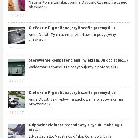
Natalia Komarzańska, Joanna Dybciak: Czy jest się czego
obawiać?
12.09.17
O efekcie Pigmaliona, czyli szefie przemyśl...
Anna Dolot: Tym razem przedstawiam pozytywny
przykład
28.07.17
Sterowanie kompetencjami i wiekiem. Jak to robić...
Waldemar Dziwniel: Nie rezygnujemy z potencjału
28.07.17
O efekcie Pigmaliona, czyli szefie przemyśl...
Anna Dolot: Jaki wpływ na zachowanie pracownika ma
otoczenie?
29.06.17
Odpowiedzialność pracodawcy z tytułu mobbingu
nie...
Edyta Jagiełło, Natalia Łokińska: Co zrobić, by ją