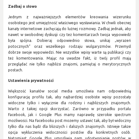
Zadbaj o słowo
Jednym z najważniejszych elementów kreowania wizerunku
osobistego jest umiejętność właściwego wysławiania. W chwili obecnej
kanały internetowe zachęcają do luźnej rozmowy. Zadbaj jednak, aby
nawet w swobodnej dyskusji czy też komentarzach twoja wypowiedź
była spójna. Dobieraj odpowiednio słowa, unikaj „wyrażeń
potocznych” oraz wszelkiego rodzaju wulgaryzmów. Przemyśl
dobrze swoje wypowiedzi. Nie wszystkie wpisy warte są publikacji czy
też komentowania. Mając na uwadze fakt, iż twój profil mają
przeglądać nie tylko najbliżsi znajomi, pamiętaj o merytorycznych
postach.
Ustawienia prywatności
Większość kanałów social media umożliwia nam odpowiednią
konfigurację profilu tak, aby najbardziej osobiste wpisy pozostały
widoczne tylko i wyłącznie dla rodziny i najbliższych znajomych.
Warto z takiej opcji skorzystać. Zarówno w przypadku portalu
Facebook, jak i Google Plus mamy naprawdę szerokie spectrum
możliwości. Na Facebooku post możemy ustawić tak, aby był widoczny
tylko dla nas bądź dla bliższych i dalszych znajomych. Istnieje także
opcja wykluczenia widoczności postów dla konkretnych osób.
Natomiast Google Plus umożliwia nam udostępnianie postów w