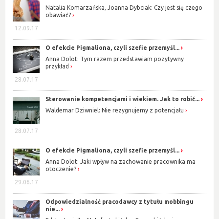
Natalia Komarzańska, Joanna Dybciak: Czy jest się czego
obawiać?
12.09.17
O efekcie Pigmaliona, czyli szefie przemyśl...
Anna Dolot: Tym razem przedstawiam pozytywny
przykład
28.07.17
Sterowanie kompetencjami i wiekiem. Jak to robić...
Waldemar Dziwniel: Nie rezygnujemy z potencjału
28.07.17
O efekcie Pigmaliona, czyli szefie przemyśl...
Anna Dolot: Jaki wpływ na zachowanie pracownika ma
otoczenie?
29.06.17
Odpowiedzialność pracodawcy z tytułu mobbingu
nie...