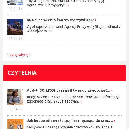
Edyta Jagiełło, Natalia Łokińska: Co zrobić, by ją
ograniczyć lub wyłączyć?
15.02.17
KRAZ, założenia kontra rzeczywistość
Ogólnopolski Konwent Agencji Pracy weryfikuje podmioty
widniejące w...
03.08.16
Czytaj więcej
CZYTELNIA
Audyt ISO 27001 oczami HR – jak przygotować...
Audyt systemu zarządzania bezpieczeństwem informacji
zgodnego z ISO 27001 zaczyna...
30.04.26
Jak budować angażującą i zachęcającą do pracy...
Motywacja i zaangażowanie pracowników to jedne z