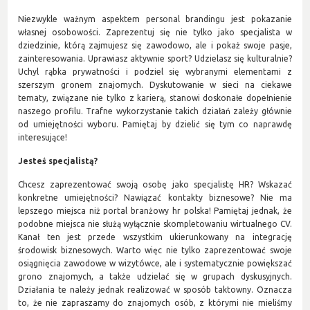
Niezwykle ważnym aspektem personal brandingu jest pokazanie
własnej osobowości. Zaprezentuj się nie tylko jako specjalista w
dziedzinie, którą zajmujesz się zawodowo, ale i pokaż swoje pasje,
zainteresowania. Uprawiasz aktywnie sport? Udzielasz się kulturalnie?
Uchyl rąbka prywatności i podziel się wybranymi elementami z
szerszym gronem znajomych. Dyskutowanie w sieci na ciekawe
tematy, związane nie tylko z karierą, stanowi doskonałe dopełnienie
naszego profilu. Trafne wykorzystanie takich działań zależy głównie
od umiejętności wyboru. Pamiętaj by dzielić się tym co naprawdę
interesujące!
Jesteś specjalistą?
Chcesz zaprezentować swoją osobę jako specjalistę HR? Wskazać
konkretne umiejętności? Nawiązać kontakty biznesowe? Nie ma
lepszego miejsca niż portal branżowy hr polska! Pamiętaj jednak, że
podobne miejsca nie służą wyłącznie skompletowaniu wirtualnego CV.
Kanał ten jest przede wszystkim ukierunkowany na integrację
środowisk biznesowych. Warto więc nie tylko zaprezentować swoje
osiągnięcia zawodowe w wizytówce, ale i systematycznie powiększać
grono znajomych, a także udzielać się w grupach dyskusyjnych.
Działania te należy jednak realizować w sposób taktowny. Oznacza
to, że nie zapraszamy do znajomych osób, z którymi nie mieliśmy