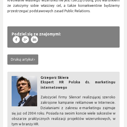
Kreowanie własnego wizerunku nie jest rzeczą trudną, pod warunkiem
że założymy sobie właściwy cel, a także konsekwentnie będziemy
przestrzegać podstawowych zasad Public Relations.
Podziel się ze znajomymi:
f
g
l
Drukuj artykuł
Grzegorz Skiera
Ekspert HR Polska ds. marketingu
internetowego
Założyciel firmy Silence! realizującej szeroko
zakrojone kampanie reklamowe w Internecie.
Działaniami z zakresu e-marketingu zajmuje
się już od 2004 roku. Posiada na swoim koncie wiele sukcesów w
obszarze praktycznych realizacji projektów wizerunkowych, w
tym w branży HR.