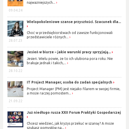
najważniejszych...
09.04.24
Wielopokoleniowe szanse przyszłości. Szacunek dla...
Choć w przedsiębiorstwach od zawsze funkcjonowali
przedstawiciele różnych...
28.07.23
Jesień w biurze – jakie warunki pracy sprzyjają...
Jesień. Wielu powie, że to ich ulubiona pora roku. Nie
brakuje jednak i takich,...
28.10.22
IT Project Manager, osoba do zadań specjalnych
Project Manager (PM) jest niejako filarem w swojej firmie,
a może raczej pomostem...
21.09.22
Już niedługo rusza XXII Forum Praktyki Gospodarczej
Chcesz wiedzieć, jak kryzys przekuć w szansę? A może
szukasz pomysłów na...