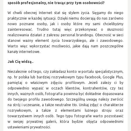
sposób profesjonalny, nie tracąc przy tym osobowości?
W chwili obecnej Internet stał się stylem życia. Sięgamy do niego
praktycznie w każdej sytuacji. Dzięki niemu docierają do nas zarówno
nowo poznane osoby, jak i osoby które my sami chcielibyśmy
zainteresować. Trudno tutaj więc przekonywać o słuszności
realizowania działań z zakresu personal brandingu. Obecność w sieci
stanowi ważny element życia towarzyskiego, ale i zawodowego.
Warto więc wykorzystać możliwości, jakie dają nam poszczególne
kanały internetowe.
Jak Cię widzą..
Niezależnie od tego, czy zakładasz konto w portalu specjalistycznym,
np. hr polska lub bardziej rozrywkowym typu Facebook, Google Plus,
pamiętaj o właściwym zdjęciu profilowym. Jeżeli zależy ci by
odpowiednio wypaść w oczach klientów, kontrahentów, czy też
innych, ważnych osób, fotografia powinna być dokładnie dopasowana
do twojego profilu zawodowego. Szczególną uwagę należy zwrócić
na strój i uczesanie, a także neutralne tło. Unikaj zdjęć o charakterze
rozrywkowym, a także z elementami luźnego stroju oraz
towarzystwem innych osób. Tego typu fotografie warto pozostawić
w swojej prywatnej galerii, która będzie objęta odpowiednimi
ustawieniami prywatności.