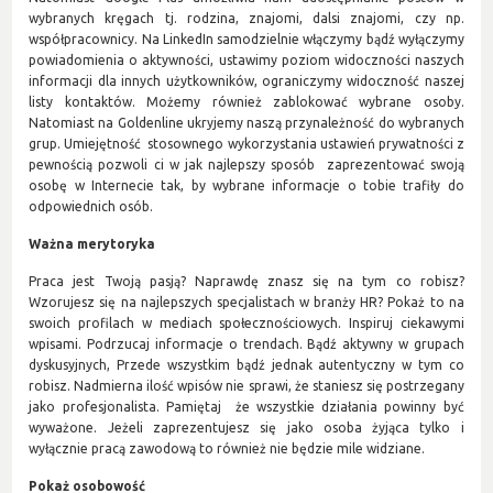
wybranych kręgach tj. rodzina, znajomi, dalsi znajomi, czy np.
współpracownicy. Na LinkedIn samodzielnie włączymy bądź wyłączymy
powiadomienia o aktywności, ustawimy poziom widoczności naszych
informacji dla innych użytkowników, ograniczymy widoczność naszej
listy kontaktów. Możemy również zablokować wybrane osoby.
Natomiast na Goldenline ukryjemy naszą przynależność do wybranych
grup. Umiejętność stosownego wykorzystania ustawień prywatności z
pewnością pozwoli ci w jak najlepszy sposób zaprezentować swoją
osobę w Internecie tak, by wybrane informacje o tobie trafiły do
odpowiednich osób.
Ważna merytoryka
Praca jest Twoją pasją? Naprawdę znasz się na tym co robisz?
Wzorujesz się na najlepszych specjalistach w branży HR? Pokaż to na
swoich profilach w mediach społecznościowych. Inspiruj ciekawymi
wpisami. Podrzucaj informacje o trendach. Bądź aktywny w grupach
dyskusyjnych, Przede wszystkim bądź jednak autentyczny w tym co
robisz. Nadmierna ilość wpisów nie sprawi, że staniesz się postrzegany
jako profesjonalista. Pamiętaj że wszystkie działania powinny być
wyważone. Jeżeli zaprezentujesz się jako osoba żyjąca tylko i
wyłącznie pracą zawodową to również nie będzie mile widziane.
Pokaż osobowość