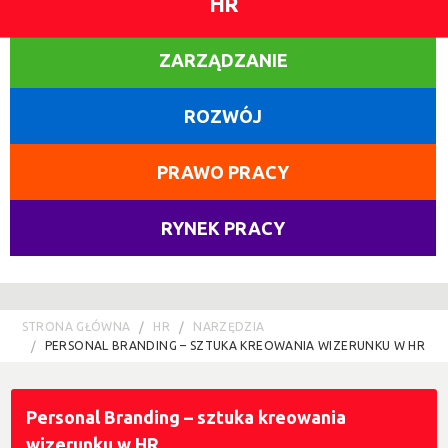
HR
ZARZĄDZANIE
ROZWÓJ
PRAWO PRACY
RYNEK PRACY
STRONA GŁÓWNA
HR
NARZĘDZIA
PERSONAL BRANDING – SZTUKA KREOWANIA WIZERUNKU W HR
Personal Branding – sztuka kreowania
wizerunku w HR