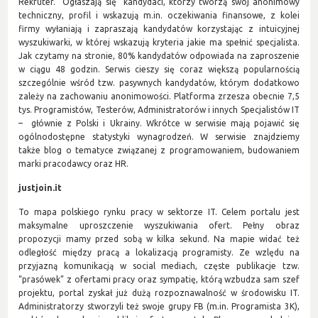
Rekruter. "Ogłaszają się" kandydaci, którzy tworzą swój anonimowy
techniczny, profil i wskazują m.in. oczekiwania finansowe, z kolei
firmy wyłaniają i zapraszają kandydatów korzystając z intuicyjnej
wyszukiwarki, w której wskazują kryteria jakie ma spełnić specjalista.
Jak czytamy na stronie, 80% kandydatów odpowiada na zaproszenie
w ciągu 48 godzin. Serwis cieszy się coraz większą popularnością
szczególnie wśród tzw. pasywnych kandydatów, którym dodatkowo
zależy na zachowaniu anonimowości. Platforma zrzesza obecnie 7,5
tys. Programistów, Testerów, Administratorów i innych Specjalistów IT
– głównie z Polski i Ukrainy. Wkrótce w serwisie mają pojawić się
ogólnodostępne statystyki wynagrodzeń. W serwisie znajdziemy
także blog o tematyce związanej z programowaniem, budowaniem
marki pracodawcy oraz HR.
justjoin.it
To mapa polskiego rynku pracy w sektorze IT. Celem portalu jest
maksymalne uproszczenie wyszukiwania ofert. Pełny obraz
propozycji mamy przed sobą w kilka sekund. Na mapie widać też
odległość między pracą a lokalizacją programisty. Ze wzlędu na
przyjazną komunikacją w social mediach, częste publikacje tzw.
“prasówek” z ofertami pracy oraz sympatię, którą wzbudza sam szef
projektu, portal zyskał już dużą rozpoznawalność w środowisku IT.
Administratorzy stworzyli też swoje grupy FB (m.in. Programista 3K),