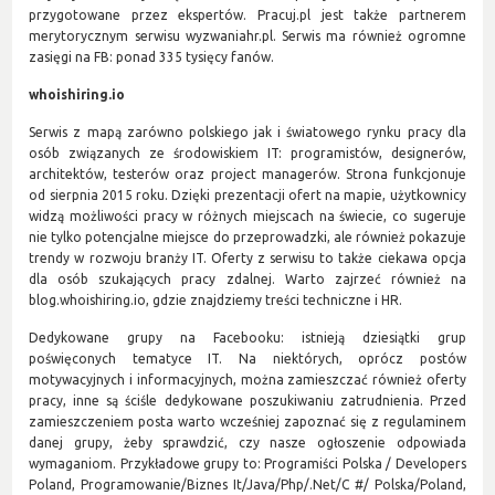
przygotowane przez ekspertów. Pracuj.pl jest także partnerem
merytorycznym serwisu wyzwaniahr.pl. Serwis ma również ogromne
zasięgi na FB: ponad 335 tysięcy fanów.
whoishiring.io
Serwis z mapą zarówno polskiego jak i światowego rynku pracy dla
osób związanych ze środowiskiem IT: programistów, designerów,
architektów, testerów oraz project managerów. Strona funkcjonuje
od sierpnia 2015 roku. Dzięki prezentacji ofert na mapie, użytkownicy
widzą możliwości pracy w różnych miejscach na świecie, co sugeruje
nie tylko potencjalne miejsce do przeprowadzki, ale również pokazuje
trendy w rozwoju branży IT. Oferty z serwisu to także ciekawa opcja
dla osób szukających pracy zdalnej. Warto zajrzeć również na
blog.whoishiring.io, gdzie znajdziemy treści techniczne i HR.
Dedykowane grupy na Facebooku: istnieją dziesiątki grup
poświęconych tematyce IT. Na niektórych, oprócz postów
motywacyjnych i informacyjnych, można zamieszczać również oferty
pracy, inne są ściśle dedykowane poszukiwaniu zatrudnienia. Przed
zamieszczeniem posta warto wcześniej zapoznać się z regulaminem
danej grupy, żeby sprawdzić, czy nasze ogłoszenie odpowiada
wymaganiom. Przykładowe grupy to: Programiści Polska / Developers
Poland, Programowanie/Biznes It/Java/Php/.Net/C #/ Polska/Poland,