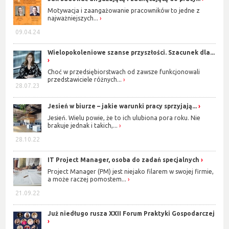
Motywacja i zaangażowanie pracowników to jedne z
najważniejszych...
09.04.24
Wielopokoleniowe szanse przyszłości. Szacunek dla...
Choć w przedsiębiorstwach od zawsze funkcjonowali
przedstawiciele różnych...
28.07.23
Jesień w biurze – jakie warunki pracy sprzyjają...
Jesień. Wielu powie, że to ich ulubiona pora roku. Nie
brakuje jednak i takich,...
28.10.22
IT Project Manager, osoba do zadań specjalnych
Project Manager (PM) jest niejako filarem w swojej firmie,
a może raczej pomostem...
21.09.22
Już niedługo rusza XXII Forum Praktyki Gospodarczej