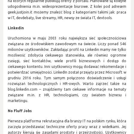
na których regularnie publikują oferty z portalu. Planowane są kolejne
udogodnienia m.in. wideoprezentacje biurowe. Z kolei pod adresem
geek.justjoin.it możemy znaleźć blog z kategoriami takimi jak: praca
w IT, devdebaty, live streamy, HR, newsy ze świata IT, devtools.
Linkedin
Uruchomiona w maju 2003 roku największa sieć społecznościowa
związana ze środowiskiem zawodowym na świecie. Liczy ponad 546
milionów użytkowników. Zakładając profil na Linkedin mamy nie tylko
możliwość zdobycia ciekawego stanowiska, ale również ogromne
zasięgi, sieć kontaktów, wiele profili biznesowych i dostęp do
ciekawego kontentu. Inni użytkownicy mogą dodawać rekomendacje i
potwierdzać umiejętności. LinkedIn został przejęty przez Microsoft w
grudniu 2016 roku. Tym samym połączono doświadczenie i usługi
rozwiązań technologicznych i HR-owych. Warto zajrzeć także na
blog.linkedin.com – znajdziemy tam ciekawe informacje na tematy
związane m.in. z HR, technologiami, czy światem biznesu i
marketingu.
No Fluff Jobs
Pierwsza platforma rekrutacyjna dla branży IT na polskim rynku, która
zaczęła przedstawiać techniczne oferty pracy wraz z widełkami. Jej
autorzy kierują się zasadami prostoty i przejrzystości. Użytkownicy