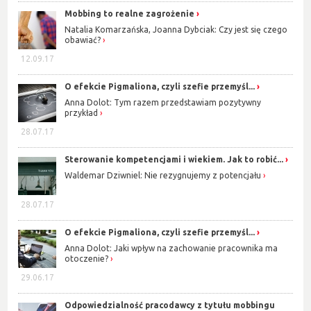
Mobbing to realne zagrożenie
Natalia Komarzańska, Joanna Dybciak: Czy jest się czego
obawiać?
12.09.17
O efekcie Pigmaliona, czyli szefie przemyśl...
Anna Dolot: Tym razem przedstawiam pozytywny
przykład
28.07.17
Sterowanie kompetencjami i wiekiem. Jak to robić...
Waldemar Dziwniel: Nie rezygnujemy z potencjału
28.07.17
O efekcie Pigmaliona, czyli szefie przemyśl...
Anna Dolot: Jaki wpływ na zachowanie pracownika ma
otoczenie?
29.06.17
Odpowiedzialność pracodawcy z tytułu mobbingu