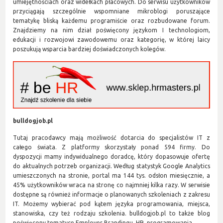
umiejętnościach oraz widełkach płacowych. Do serwisu użytkowników
przyciągają szczególnie wspomniane mikroblogi poruszające
tematykę bliską każdemu programiście oraz rozbudowane forum.
Znajdziemy na nim dział poświęcony językom I technologiom,
edukacji i rozwojowi zawodowemu oraz kategorię, w której laicy
poszukują wsparcia bardziej doświadczonych kolegów.
bulldogjob.pl
Tutaj pracodawcy mają możliwość dotarcia do specjalistów IT z
całego świata. Z platformy skorzystały ponad 594 firmy. Do
dyspozycji mamy indywidualnego doradcę, który dopasowuje ofertę
do aktualnych potrzeb organizacji. Według statystyk Google Analytics
umieszczonych na stronie, portal ma 144 tys. odsłon miesięcznie, a
45% użytkowników wraca na stronę co najmniej kilka razy. W serwisie
dostępne są również informacje o planowanych szkoleniach z zakresu
IT. Możemy wybierać pod kątem języka programowania, miejsca,
stanowiska, czy też rodzaju szkolenia. bulldogjob.pl to także blog
poświęcony tematyce Employer Brandingu, HR, programowania.