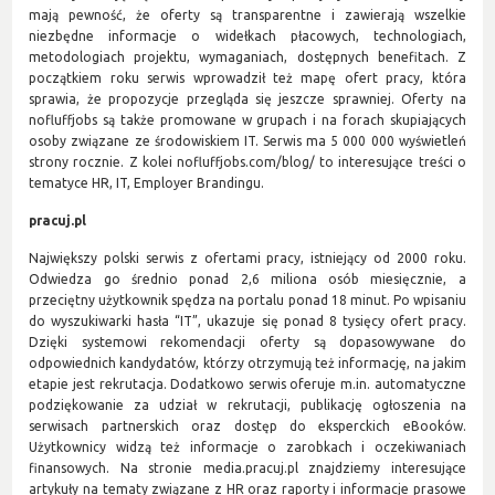
mają pewność, że oferty są transparentne i zawierają wszelkie
niezbędne informacje o widełkach płacowych, technologiach,
metodologiach projektu, wymaganiach, dostępnych benefitach. Z
początkiem roku serwis wprowadził też mapę ofert pracy, która
sprawia, że propozycje przegląda się jeszcze sprawniej. Oferty na
nofluffjobs są także promowane w grupach i na forach skupiających
osoby związane ze środowiskiem IT. Serwis ma 5 000 000 wyświetleń
strony rocznie. Z kolei nofluffjobs.com/blog/ to interesujące treści o
tematyce HR, IT, Employer Brandingu.
pracuj.pl
Największy polski serwis z ofertami pracy, istniejący od 2000 roku.
Odwiedza go średnio ponad 2,6 miliona osób miesięcznie, a
przeciętny użytkownik spędza na portalu ponad 18 minut. Po wpisaniu
do wyszukiwarki hasła “IT”, ukazuje się ponad 8 tysięcy ofert pracy.
Dzięki systemowi rekomendacji oferty są dopasowywane do
odpowiednich kandydatów, którzy otrzymują też informację, na jakim
etapie jest rekrutacja. Dodatkowo serwis oferuje m.in. automatyczne
podziękowanie za udział w rekrutacji, publikację ogłoszenia na
serwisach partnerskich oraz dostęp do eksperckich eBooków.
Użytkownicy widzą też informacje o zarobkach i oczekiwaniach
finansowych. Na stronie media.pracuj.pl znajdziemy interesujące
artykuły na tematy związane z HR oraz raporty i informacje prasowe