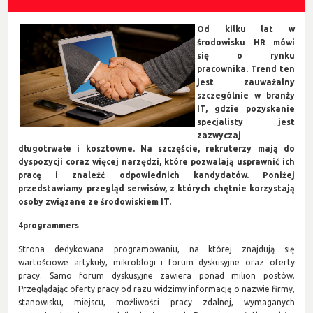
Od kilku lat w
środowisku HR mówi
się o rynku
pracownika. Trend ten
jest zauważalny
szczególnie w branży
IT, gdzie pozyskanie
specjalisty jest
zazwyczaj
długotrwałe i kosztowne. Na szczęście, rekruterzy mają do
dyspozycji coraz więcej narzędzi, które pozwalają usprawnić ich
pracę i znaleźć odpowiednich kandydatów. Poniżej
przedstawiamy przegląd serwisów, z których chętnie korzystają
osoby związane ze środowiskiem IT.
4programmers
Strona dedykowana programowaniu, na której znajdują się
wartościowe artykuły, mikroblogi i forum dyskusyjne oraz oferty
pracy. Samo forum dyskusyjne zawiera ponad milion postów.
Przeglądając oferty pracy od razu widzimy informację o nazwie firmy,
stanowisku, miejscu, możliwości pracy zdalnej, wymaganych