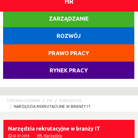
HR
ZARZĄDZANIE
ROZWÓJ
PRAWO PRACY
RYNEK PRACY
STRONA GŁÓWNA
HR
NARZĘDZIA
NARZĘDZIA REKRUTACYJNE W BRANŻY IT
Narzędzia rekrutacyjne w branży IT
HR
,
Narzędzia
02.07.2018