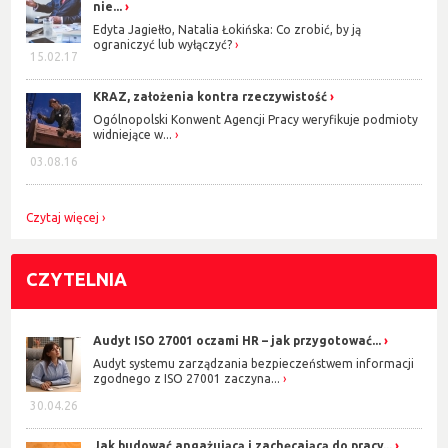
nie...
Edyta Jagiełło, Natalia Łokińska: Co zrobić, by ją
ograniczyć lub wyłączyć?
15.02.17
KRAZ, założenia kontra rzeczywistość
Ogólnopolski Konwent Agencji Pracy weryfikuje podmioty
widniejące w...
03.08.16
Czytaj więcej
CZYTELNIA
Audyt ISO 27001 oczami HR – jak przygotować...
Audyt systemu zarządzania bezpieczeństwem informacji
zgodnego z ISO 27001 zaczyna...
30.04.26
Jak budować angażującą i zachęcającą do pracy...