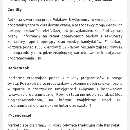
Codility
Aplikacja stworzona przez Polaków. Użytkownicy rozwiązują zadania
programistyczne w określonym czasie, a pracodawcy mogą śledzić ich
postępy i szukać "perełek". Specjaliści po wykonaniu zadań otrzymują
oceny i informację na temat popełnionych błędów, a rekruterzy
kompletny raport opisujący stan wiedzy kandydatów. Z aplikacji
korzysta ponad 1000 klientów z 62 krajów. Możemy zajrzeć również
na blog.codility.com, gdzie znajdują się wartościowe treści dotyczące
programowania i HR.
HackerRank
Platforma zrzeszająca ponad 3 miliony programistów z całego
świata. Pozyskuje się tu pracowników, dokonuje się ich selekcji i oceny
w oparciu o rzeczywiste umiejętności związane z kodowaniem
(wyzwania programistyczne). Również tutaj nie mogło zabraknąć blog
blog.hackerrank.com, na którym znajdziemy treści HR,
programistyczne oraz ciekawe historie ze świata IT.
IT-Leaders.pl
Marketplace dla branży IT, który odwraca tradycyjne role Kandydat –