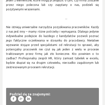
jeden z elementów, które mogą przesądzić o tym, czy firma zostanie
przez niego polecona lub czy zapytany o nas, podzieli się
pozytywnymi wrażeniami.
...
Nie istnieją uniwersalne narzędzia pozyskiwania pracowników. Każdy
z nas jest inny – mamy różne potrzeby i wymagania. Dlatego jedynie
indywidualne podejście do każdego z kandydatów pozwoli poznać
jego faktyczne oczekiwania w stosunku do pracodawcy. Niełatwe
wyzwanie stojące przed specjalistami od rekrutacji to sprawić, aby
potencjalny pracownik nie czuł się jak jeden z wielu w procesie
traktowanym przez firmę jak zło konieczne. Kto powinien o to
zadbać? Profesjonalny zespół HR, który zamiast tabelek w excelu,
będzie skupiał się na drugim człowieku, nierzadko zagubionym lub
zestresowanym procesem rekrutacji.
Podziel się ze znajomymi:
f
g
l