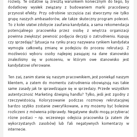
rozwój. Te ostatnie są zresztą warunkiem koniecznym do tego, by
dodatkowy wysiłek związany z budowaniem marki pracodawcy
przynosił efekty. Przy odrobinie szczęścia zaś stworzymy nie tylko
grupę naszych ambasadorów, ale także skuteczny program poleceń.
To z kolei ułatwi zdobycie zaufania kandydata, a sama rekomendacja
potencjalnego pracownika przez osobę z wnętrza organizacji
powinna zwiększyć pewność podjęcia decyzji o zatrudnieniu. Kupuję
czy sprzedaję? Sytuacja na rynku pracy nazywana rynkiem kandydata
wymogła całkowitą zmianę w podejściu do procesu rekrutacji. Z
możliwości wyboru osoby najlepiej pasującej na dane stanowisko
znaleźliśmy się w położeniu, w którym owe stanowisko jest
kandydatowi oferowane.
Ten zaś, zanim stanie się naszym pracownikiem, jest poniekąd naszym
klientem, a zatem do momentu zatrudnienia obowiązują nas takie
same zasady jak te sprawdzające się w sprzedaży. Przede wszystkim
autentyczność Marketing dźwignią handlu? Tylko, jeśli jest zgodny z
rzeczywistością. Koloryzowanie podczas rozmowy rekrutacyjnej
bardzo szybko zostanie zweryfikowane, a my możemy być boleśnie
rozliczeni z mówienia półprawdy. Negatywne skutki mogą przybierać
różne postaci – np. wczesnego odejścia pracownika (a zatem źle
wykorzystanych zasobów) lub fali negatywnych komentarzy w
internecie.