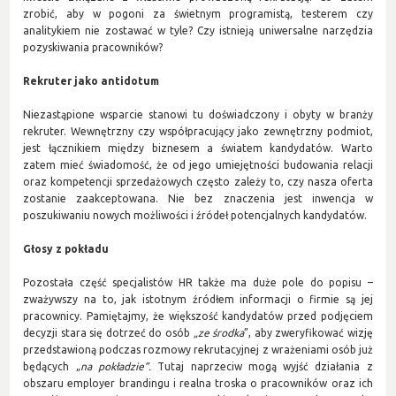
zrobić, aby w pogoni za świetnym programistą, testerem czy
analitykiem nie zostawać w tyle? Czy istnieją uniwersalne narzędzia
pozyskiwania pracowników?
Rekruter jako antidotum
Niezastąpione wsparcie stanowi tu doświadczony i obyty w branży
rekruter. Wewnętrzny czy współpracujący jako zewnętrzny podmiot,
jest łącznikiem między biznesem a światem kandydatów. Warto
zatem mieć świadomość, że od jego umiejętności budowania relacji
oraz kompetencji sprzedażowych często zależy to, czy nasza oferta
zostanie zaakceptowana. Nie bez znaczenia jest inwencja w
poszukiwaniu nowych możliwości i źródeł potencjalnych kandydatów.
Głosy z pokładu
Pozostała część specjalistów HR także ma duże pole do popisu –
zważywszy na to, jak istotnym źródłem informacji o firmie są jej
pracownicy. Pamiętajmy, że większość kandydatów przed podjęciem
decyzji stara się dotrzeć do osób
„ze środka
”, aby zweryfikować wizję
przedstawioną podczas rozmowy rekrutacyjnej z wrażeniami osób już
będących „
na pokładzie”.
Tutaj naprzeciw mogą wyjść działania z
obszaru employer brandingu i realna troska o pracowników oraz ich