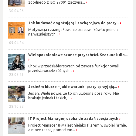
zgodnego z ISO 27001 zaczyna...
30.04.26
Jak budować angażującą i zachęcającą do pracy...
Motywacja i zaangażowanie pracowników to jedne z
najważniejszych...
09.04.24
Wielopokoleniowe szanse przyszłości. Szacunek dla...
Choć w przedsiębiorstwach od zawsze funkcjonowali
przedstawiciele różnych...
28.07.23
Jesień w biurze – jakie warunki pracy sprzyjają...
Jesień. Wielu powie, że to ich ulubiona pora roku. Nie
brakuje jednak i takich,...
28.10.22
IT Project Manager, osoba do zadań specjalnych
Project Manager (PM) jest niejako filarem w swojej firmie,
a może raczej pomostem...