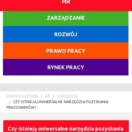
HR
ZARZĄDZANIE
ROZWÓJ
PRAWO PRACY
RYNEK PRACY
STRONA GŁÓWNA
HR
NARZĘDZIA
CZY ISTNIEJĄ UNIWERSALNE NARZĘDZIA POZYSKANIA
PRACOWNIKÓW?
Czy istnieją uniwersalne narzędzia pozyskania