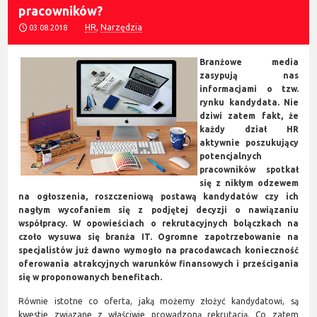
pracowników?
HR
,
Narzędzia
03.08.2018
Branżowe media
zasypują nas
informacjami o tzw.
rynku kandydata. Nie
dziwi zatem fakt, że
każdy dział HR
aktywnie poszukujący
potencjalnych
pracowników spotkał
się z nikłym odzewem
na ogłoszenia, roszczeniową postawą kandydatów czy ich
nagłym wycofaniem się z podjętej decyzji o nawiązaniu
współpracy. W opowieściach o rekrutacyjnych bolączkach na
czoło wysuwa się branża IT. Ogromne zapotrzebowanie na
specjalistów już dawno wymogło na pracodawcach konieczność
oferowania atrakcyjnych warunków finansowych i prześcigania
się w proponowanych benefitach.
Równie istotne co oferta, jaką możemy złożyć kandydatowi, są
kwestie związane z właściwie prowadzoną rekrutacją. Co zatem