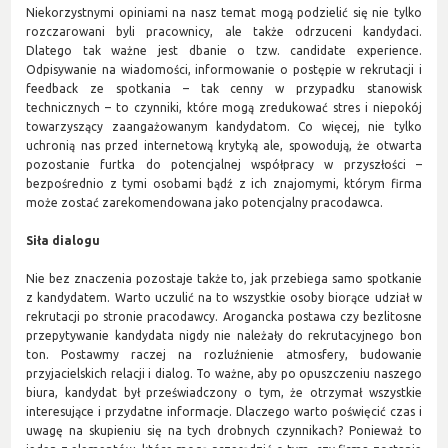
Niekorzystnymi opiniami na nasz temat mogą podzielić się nie tylko
rozczarowani byli pracownicy, ale także odrzuceni kandydaci.
Dlatego tak ważne jest dbanie o tzw. candidate experience.
Odpisywanie na wiadomości, informowanie o postępie w rekrutacji i
feedback ze spotkania – tak cenny w przypadku stanowisk
technicznych – to czynniki, które mogą zredukować stres i niepokój
towarzyszący zaangażowanym kandydatom. Co więcej, nie tylko
uchronią nas przed internetową krytyką ale, spowodują, że otwarta
pozostanie furtka do potencjalnej współpracy w przyszłości –
bezpośrednio z tymi osobami bądź z ich znajomymi, którym firma
może zostać zarekomendowana jako potencjalny pracodawca.
Siła dialogu
Nie bez znaczenia pozostaje także to, jak przebiega samo spotkanie
z kandydatem. Warto uczulić na to wszystkie osoby biorące udział w
rekrutacji po stronie pracodawcy. Arogancka postawa czy bezlitosne
przepytywanie kandydata nigdy nie należały do rekrutacyjnego bon
ton. Postawmy raczej na rozluźnienie atmosfery, budowanie
przyjacielskich relacji i dialog. To ważne, aby po opuszczeniu naszego
biura, kandydat był przeświadczony o tym, że otrzymał wszystkie
interesujące i przydatne informacje. Dlaczego warto poświęcić czas i
uwagę na skupieniu się na tych drobnych czynnikach? Ponieważ to