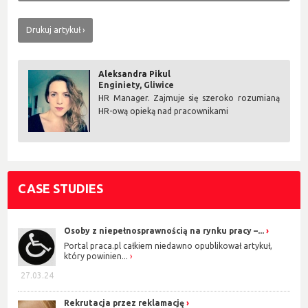
Drukuj artykuł
Aleksandra Pikul
Enginiety, Gliwice
HR Manager. Zajmuje się szeroko rozumianą
HR-ową opieką nad pracownikami
CASE STUDIES
Osoby z niepełnosprawnością na rynku pracy –...
Portal praca.pl całkiem niedawno opublikował artykuł,
który powinien...
27.03.24
Rekrutacja przez reklamację