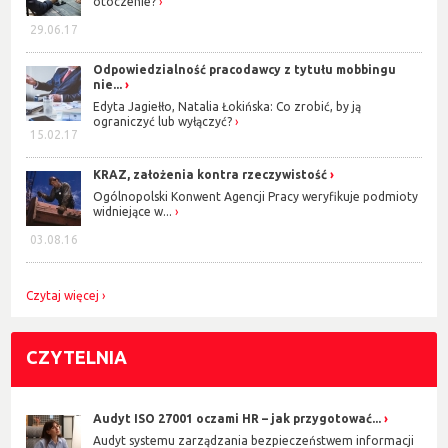
otoczenie?
29.06.17
Odpowiedzialność pracodawcy z tytułu mobbingu
nie...
Edyta Jagiełło, Natalia Łokińska: Co zrobić, by ją
ograniczyć lub wyłączyć?
15.02.17
KRAZ, założenia kontra rzeczywistość
Ogólnopolski Konwent Agencji Pracy weryfikuje podmioty
widniejące w...
03.08.16
Czytaj więcej
CZYTELNIA
Audyt ISO 27001 oczami HR – jak przygotować...
Audyt systemu zarządzania bezpieczeństwem informacji