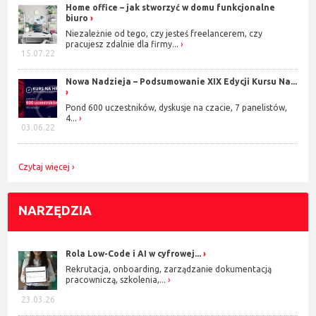
Home office – jak stworzyć w domu funkcjonalne
zrozumiały styl autora. Wiele przykładów z życia poparte naukową
biuro
wiedzą powoduje, że książka jest nie tylko bardzo ciekawa, ale też
Niezależnie od tego, czy jesteś freelancerem, czy
niezwykle wiarygodna. Istotą metody sześciu kroków jest przejście
pracujesz zdalnie dla firmy...
przez proces budowania motywacji do działania. Odpowiadając na
15.07.22
kilka ważnych pytań człowiek uruchamia pokłady motywacji. Dajmy
więc sobie szansę i zasiejmy nasiono motywacyjne. Z pewnością
Nowa Nadzieja – Podsumowanie XIX Edycji Kursu Na...
wyrośnie piękna roślina.
Pond 600 uczestników, dyskusje na czacie, 7 panelistów,
4...
03.06.22
Czytaj więcej
NARZĘDZIA
Rola Low-Code i AI w cyfrowej...
Rekrutacja, onboarding, zarządzanie dokumentacją
pracowniczą, szkolenia,...
23.03.26