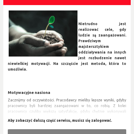
Nietrudno jest
realizować cele, gdy
ludzie są zaangażowani.
Prawdziwym
majstersztykiem
oddziaływania na innych
jest rozbudzenie nawet
niewielkiej motywacji. Na szczęście jest metoda, która to
umożliwia.
Motywacyjne nasiona
Zacznijmy od oczywistości. Pracodawcy mieliby lepsze wyniki, gdyby
pracownicy byli bardziej zaangażowani w to, co robią. Z kolei
pracownicy czuliby większą satysfakcję, gdyby chętnie wykonywali
swoją pracę. Generalnie ludzie byliby szczęśliwsi w życiu, gdyby udało
im się z chęcią realizować postanowienia i zadania. Wpływanie na
motywację innych, ale z drugiej strony automotywacja stanowią więc