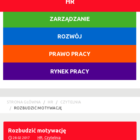
HR
ZARZĄDZANIE
ROZWÓJ
PRAWO PRACY
RYNEK PRACY
STRONA GŁÓWNA
HR
CZYTELNIA
ROZBUDZIĆ MOTYWACJĘ
Rozbudzić motywację
HR
,
Czytelnia
28.02.2017