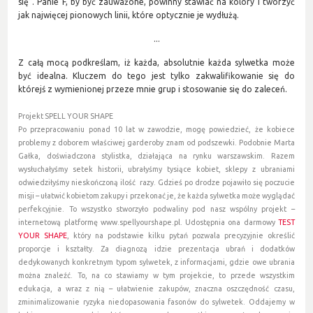
się”. Panie F, by być zauważone, powinny stawiać na kolory i tworzyć
jak najwięcej pionowych linii, które optycznie je wydłużą.
...
Z całą mocą podkreślam, iż każda, absolutnie każda sylwetka może
być idealna. Kluczem do tego jest tylko zakwalifikowanie się do
którejś z wymienionej przeze mnie grup i stosowanie się do zaleceń.
Projekt SPELL YOUR SHAPE
Po przepracowaniu ponad 10 lat w zawodzie, mogę powiedzieć, że kobiece
problemy z doborem właściwej garderoby znam od podszewki. Podobnie Marta
Gałka, doświadczona stylistka, działająca na rynku warszawskim. Razem
wysłuchałyśmy setek historii, ubrałyśmy tysiące kobiet, sklepy z ubraniami
odwiedziłyśmy nieskończoną ilość razy. Gdzieś po drodze pojawiło się poczucie
misji – ułatwić kobietom zakupy i przekonać je, że każda sylwetka może wyglądać
perfekcyjnie. To wszystko stworzyło podwaliny pod nasz wspólny projekt –
internetową platformę
www.spellyourshape.pl
. Udostępnia ona darmowy
TEST
YOUR SHAPE
, który na podstawie kilku pytań pozwala precyzyjnie określić
proporcje i kształty. Za diagnozą idzie prezentacja ubrań i dodatków
dedykowanych konkretnym typom sylwetek, z informacjami, gdzie owe ubrania
można znaleźć. To, na co stawiamy w tym projekcie, to przede wszystkim
edukacja, a wraz z nią – ułatwienie zakupów, znaczna oszczędność czasu,
zminimalizowanie ryzyka niedopasowania fasonów do sylwetek. Oddajemy w