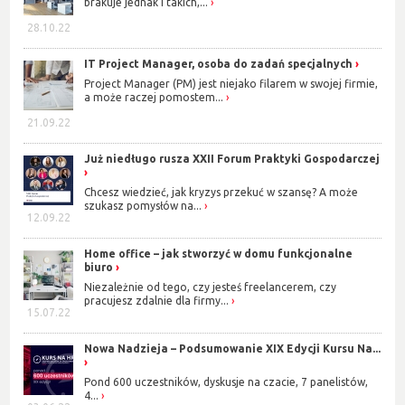
brakuje jednak i takich,...
28.10.22
IT Project Manager, osoba do zadań specjalnych
Project Manager (PM) jest niejako filarem w swojej firmie,
a może raczej pomostem...
21.09.22
Już niedługo rusza XXII Forum Praktyki Gospodarczej
Chcesz wiedzieć, jak kryzys przekuć w szansę? A może
szukasz pomysłów na...
12.09.22
Home office – jak stworzyć w domu funkcjonalne
biuro
Niezależnie od tego, czy jesteś freelancerem, czy
pracujesz zdalnie dla firmy...
15.07.22
Nowa Nadzieja – Podsumowanie XIX Edycji Kursu Na...
Pond 600 uczestników, dyskusje na czacie, 7 panelistów,
4...