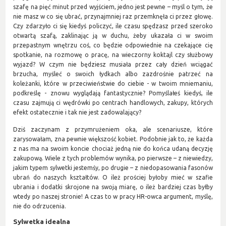
szafę na pięć minut przed wyjściem, jedno jest pewne – myśl o tym, że
nie masz w co się ubrać, przynajmniej raz przemknęła ci przez głowę.
Czy zdarzyło ci się kiedyś policzyć, ile czasu spędzasz przed szeroko
otwartą szafą, zaklinając ją w duchu, żeby ukazała ci w swoim
przepastnym wnętrzu coś, co będzie odpowiednie na czekające cię
spotkanie, na rozmowę o pracę, na wieczorny koktajl czy służbowy
wyjazd? W czym nie będziesz musiała przez cały dzień wciągać
brzucha, myśleć o swoich łydkach albo zazdrośnie patrzeć na
koleżanki, które w przeciwieństwie do ciebie - w twoim mniemaniu,
podkreślę - znowu wyglądają fantastycznie? Pomyślałeś kiedyś, ile
czasu zajmują ci wędrówki po centrach handlowych, zakupy, których
efekt ostatecznie i tak nie jest zadowalający?
Dziś zaczynam z przymrużeniem oka, ale scenariusze, które
zarysowałam, zna pewnie większość kobiet. Podobnie jak to, że każda
z nas ma na swoim koncie chociaż jedną nie do końca udaną decyzję
zakupową. Wiele z tych problemów wynika, po pierwsze – z niewiedzy,
jakim typem sylwetki jestemśy, po drugie – z niedopasowania fasonów
ubrań do naszych kształtów. O ileż prościej byłoby mieć w szafie
ubrania i dodatki skrojone na swoją miarę, o ileż bardziej czas byłby
wtedy po naszej stronie! A czas to w pracy HR-owca argument, myślę,
nie do odrzucenia.
Sylwetka idealna