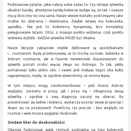
Podstawowe pytanie, jakie należy sobie zadać to: Czy istnieje sylwetka
idealna? Każdej, absolutnie każdej kobiecie wydaje się, że tak. I zawsze
ma ją ktoś inny niż ona sama. Nasze własne kształty postrzegamy jako
trudne do ubierania i okiełznania. Zwykle łatwiej ma koleżanka,
sąsiadka... Nie jest to kokieteria, bynajmniej, lecz kompleksy
pielęgnowane latami. Otóż, z mojego punktu widzenia, czyli punktu
widzenia stylistki - KAŻDA sylwetka MOŻE być idealna.
Nasze decyzje zakupowe zwykle dyktowane są upodobaniami
i... rozmiarem. Będę przekonywała, że to trochę za mało. Sukienka w
dobrym rozmiarze, ale w fasonie niewłaściwie dopasowanym do
sylwetki potrafi zrobić więcej złego niż dobrego. To tak, jakby
pomalować tylko jedno oko. I nawet jeśli makijaż tegoż oka byłby
najpiękniejszy, myślę, że zgodnie stwierdzimy, że można lepiej.
W tym miejscu mogę zarekomendować – jeśli chcesz dobrze
wyglądać, zarówno w pracy, jak i poza nią – zdiagnozuj swoją
sylwetkę i zgodnie z ową diagnozą zacznij się ubierać. By
prezentować się ładnie i kobieco, wystarczy poznać swoje proporcje i
skupić się na pozytywach. Powtórzę raz jeszcze - bez względu na
rozmiar i wiek można wyglądać doskonale.
Siedem liter do doskonałości
Obecnie funkcjonuje wiele różnych podziałów na typy kobiecych