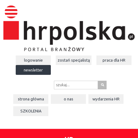
logowanie
zostań specjalistą
praca dla
HR
newsletter
s
strona główna
o nas
wydarzenia
HR
SZKOLENIA