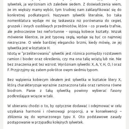
sylwetek, ja wyróżniam ich zaledwie siedem. Z doświadczenia wiem,
że im większy mamy wybór, tym trudniej nam zaklasyfikować się do
konkretnej podkategorii. Nazywam sylwetki literalnie, bo taka
nomenklatura wydaje mi się łaskawsza niż porównania do cegieł,
gruszek i innych osobliwych przedmiotów, które - co prawda trafnie,
ale jednocześnie też niefortunnie - opisują kobiece kształty. Wszak
mówienie klientce, że jest typową cegłą, wydaje się być co najmniej
niezręczne. O wiele bardziej elegancko brzmi, kiedy mówię, że jej
sylwetka jest w kształcie H.
Istotą w "przeliterowaniu" sylwetki jest różnica pomiędzy rozstawem
ramion i bioder oraz określeniu, czy ma ona talię wciętą lub nie. Nie
bez znaczenia jest też wzrost. Wyróżniam sylwetki: X, A, Y, H, O, I oraz
F. Przyjrzyjmy się zatem pokrótce owym siedmiu typom.
Bez wątpienia kobiecym ideałem jest sylwetka w kształcie litery X,
którą charakteryzuje wyraźnie zaznaczona talia oraz ramiona równe
biodrom. Panie z taką sylwetką powinny wybierać fasony
podkreślające wcięcie w talii.
W ubieraniu chodzi o to, by optycznie dodawać i odejmować w celu
uzyskania harmonii i równowagi proporcji, a w konsekwencji –
zbliżenia się do wymarzonego typu X. Oto podstawowe zasady
postępowanie w przypadku kolejnych sylwetek.