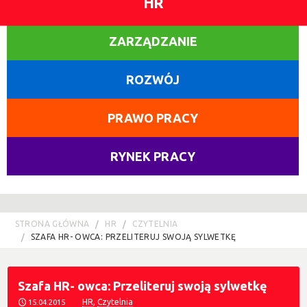
HR
ZARZĄDZANIE
ROZWÓJ
PRAWO PRACY
RYNEK PRACY
STRONA GŁÓWNA
HR
CZYTELNIA
SZAFA HR- OWCA: PRZELITERUJ SWOJĄ SYLWETKĘ
Szafa HR- owca: Przeliteruj swoją sylwetkę
HR
,
Czytelnia
15.04.2015