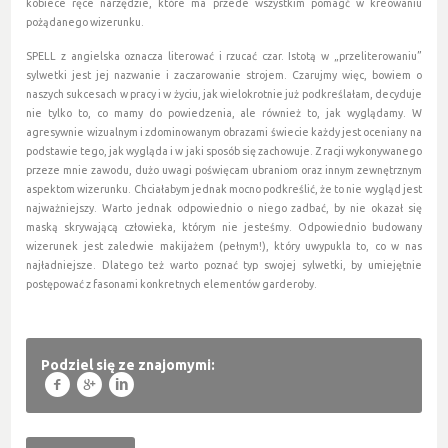
kobiece ręce narzędzie, które ma przede wszystkim pomagć w kreowaniu
pożądanego wizerunku.
SPELL z angielska oznacza literować i rzucać czar. Istotą w „przeliterowaniu”
sylwetki jest jej nazwanie i zaczarowanie strojem. Czarujmy więc, bowiem o
naszych sukcesach w pracy i w życiu, jak wielokrotnie już podkreślałam, decyduje
nie tylko to, co mamy do powiedzenia, ale również to, jak wyglądamy. W
agresywnie wizualnym i zdominowanym obrazami świecie każdy jest oceniany na
podstawie tego, jak wygląda i w jaki sposób się zachowuje. Z racji wykonywanego
przeze mnie zawodu, dużo uwagi poświęcam ubraniom oraz innym zewnętrznym
aspektom wizerunku. Chciałabym jednak mocno podkreślić, że to nie wygląd jest
najważniejszy. Warto jednak odpowiednio o niego zadbać, by nie okazał się
maską skrywającą człowieka, którym nie jesteśmy. Odpowiednio budowany
wizerunek jest zaledwie makijażem (pełnym!), który uwypukla to, co w nas
najładniejsze. Dlatego też warto poznać typ swojej sylwetki, by umiejętnie
postępować z fasonami konkretnych elementów garderoby.
Podziel się ze znajomymi:
f
g
l