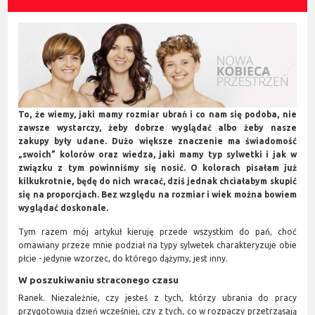
To, że wiemy, jaki mamy rozmiar ubrań i co nam się podoba, nie
zawsze wystarczy, żeby dobrze wyglądać albo żeby nasze
zakupy były udane. Dużo większe znaczenie ma świadomość
„swoich” kolorów oraz wiedza, jaki mamy typ sylwetki i jak w
związku z tym powinniśmy się nosić. O kolorach pisałam już
kilkukrotnie, będę do nich wracać, dziś jednak chciałabym skupić
się na proporcjach. Bez względu na rozmiar i wiek można bowiem
wyglądać doskonale.
Tym razem mój artykuł kieruję przede wszystkim do pań, choć
omawiany przeze mnie podział na typy sylwetek charakteryzuje obie
płcie - jedynie wzorzec, do którego dążymy, jest inny.
W poszukiwaniu straconego czasu
Ranek. Niezależnie, czy jesteś z tych, którzy ubrania do pracy
przygotowują dzień wcześniej, czy z tych, co w rozpaczy przetrząsają