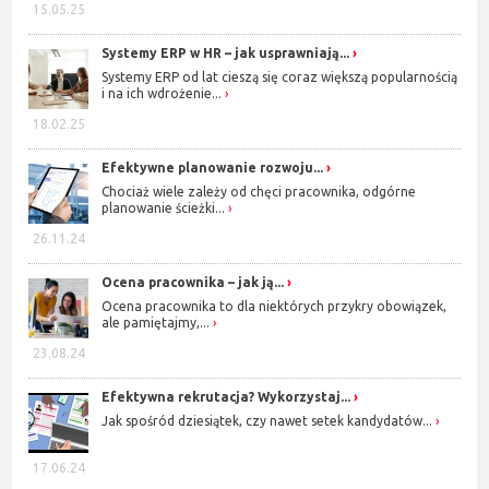
15.05.25
Systemy ERP w HR – jak usprawniają...
Systemy ERP od lat cieszą się coraz większą popularnością
i na ich wdrożenie...
18.02.25
Efektywne planowanie rozwoju...
Chociaż wiele zależy od chęci pracownika, odgórne
planowanie ścieżki...
26.11.24
Ocena pracownika – jak ją...
Ocena pracownika to dla niektórych przykry obowiązek,
ale pamiętajmy,...
23.08.24
Efektywna rekrutacja? Wykorzystaj...
Jak spośród dziesiątek, czy nawet setek kandydatów...
17.06.24