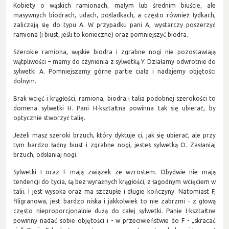
Kobiety o wąskich ramionach, małym lub średnim biuście, ale
masywnych biodrach, udach, pośladkach, a często również łydkach,
zaliczają się do typu A. W przypadku pani A, wystarczy poszerzyć
ramiona (i biust, jeśli to konieczne) oraz pomniejszyć biodra.
Szerokie ramiona, wąskie biodra i zgrabne nogi nie pozostawiają
wątpliwości – mamy do czynienia z sylwetką Y. Działamy odwrotnie do
sylwetki A. Pomniejszamy górne partie ciała i nadajemy objętości
dolnym.
Brak wcięć i krągłości, ramiona, biodra i talia podobnej szerokości to
domena sylwetki H. Pani H-kształtna powinna tak się ubierać, by
optycznie stworzyć talię.
Jeżeli masz szeroki brzuch, który dyktuje ci, jak się ubierać, ale przy
tym bardzo ładny biust i zgrabne nogi, jesteś sylwetką O. Zasłaniaj
brzuch, odsłaniaj nogi.
Sylwetki I oraz F mają związek ze wzrostem. Obydwie nie mają
tendencji do tycia, są bez wyraźnych krągłości, z łagodnym wcięciem w
talii. I jest wysoka oraz ma szczupłe i długie kończyny. Natomiast F,
filigranowa, jest bardzo niska i jakkolwiek to nie zabrzmi - z głową
często nieproporcjonalnie dużą do całej sylwetki. Panie I-kształtne
powinny nadać sobie objętości i - w przeciwieństwie do F - „skracać