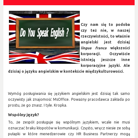
Czy nam się to podoba
czy też nie, w naszej
rzeczywistości, to właśnie
angielski jest dzisiaj
lingua franca
większości
korporacji. Oczywiście
istnieją jeszcze inne
korporacyjne języki. Ale
dzisiaj o języku angielskim w kontekście międzykulturowości.
Wymóg posługiwania się językiem angielskim jest dzisiaj tak samo
oczywisty jak znajomość MsOffice. Poważny pracodawca zakłada po
prostu, że go znasz. I tyle. Kropka.
Wspólny język?
To, że zespół posługuje się wspólnym językiem, wcale nie musi
oznaczać braku kłopotów w komunikacji. Często, wręcz niesie ze sobą
pułapki w które menedżerowie czy HR Business Partnerzy mogą