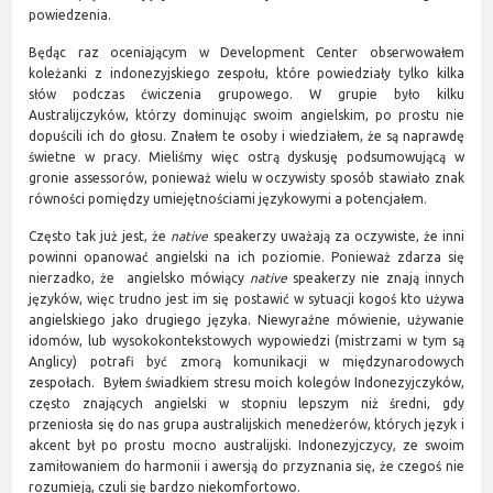
powiedzenia.
Będąc raz oceniającym w Development Center obserwowałem
koleżanki z indonezyjskiego zespołu, które powiedziały tylko kilka
słów podczas ćwiczenia grupowego. W grupie było kilku
Australijczyków, którzy dominując swoim angielskim, po prostu nie
dopuścili ich do głosu. Znałem te osoby i wiedziałem, że są naprawdę
świetne w pracy. Mieliśmy więc ostrą dyskusję podsumowującą w
gronie assessorów, ponieważ wielu w oczywisty sposób stawiało znak
równości pomiędzy umiejętnościami językowymi a potencjałem.
Często tak już jest, że
native
speakerzy uważają za oczywiste, że inni
powinni opanować angielski na ich poziomie. Ponieważ zdarza się
nierzadko, że angielsko mówiący
native
speakerzy nie znają innych
języków, więc trudno jest im się postawić w sytuacji kogoś kto używa
angielskiego jako drugiego języka. Niewyraźne mówienie, używanie
idomów, lub wysokokontekstowych wypowiedzi (mistrzami w tym są
Anglicy) potrafi być zmorą komunikacji w międzynarodowych
zespołach. Byłem świadkiem stresu moich kolegów Indonezyjczyków,
często znających angielski w stopniu lepszym niż średni, gdy
przeniosła się do nas grupa australijskich menedżerów, których język i
akcent był po prostu mocno australijski. Indonezyjczycy, ze swoim
zamiłowaniem do harmonii i awersją do przyznania się, że czegoś nie
rozumieją, czuli się bardzo niekomfortowo.