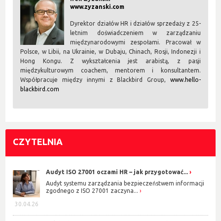
www.zyzanski.com
Dyrektor działów HR i działów sprzedaży z 25-
letnim doświadczeniem w zarządzaniu
międzynarodowymi zespołami. Pracował w
Polsce, w Libii, na Ukrainie, w Dubaju, Chinach, Rosji, Indonezji i
Hong Kongu. Z wykształcenia jest arabistą, z pasji
międzykulturowym coachem, mentorem i konsultantem.
Współpracuje między innymi z Blackbird Group,
www.hello-
blackbird.com
CZYTELNIA
Audyt ISO 27001 oczami HR – jak przygotować...
Audyt systemu zarządzania bezpieczeństwem informacji
zgodnego z ISO 27001 zaczyna...
30.04.26