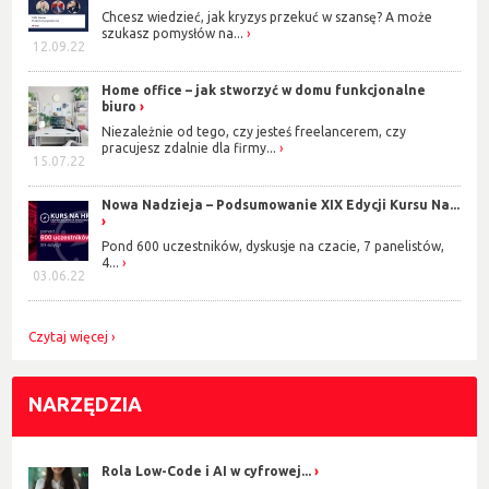
Chcesz wiedzieć, jak kryzys przekuć w szansę? A może
szukasz pomysłów na...
12.09.22
Home office – jak stworzyć w domu funkcjonalne
biuro
Niezależnie od tego, czy jesteś freelancerem, czy
pracujesz zdalnie dla firmy...
15.07.22
Nowa Nadzieja – Podsumowanie XIX Edycji Kursu Na...
Pond 600 uczestników, dyskusje na czacie, 7 panelistów,
4...
03.06.22
Czytaj więcej
NARZĘDZIA
Rola Low-Code i AI w cyfrowej...