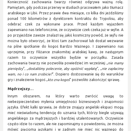
Konieczność zachowania twarzy również odgrywa ważną rolę.
Pamiętam, gdy podczas przerwy w studiach pracowałem jako tłumacz
arabskiego w Libii. Przez prawie dwa miesiące, co kilka dni jeździliśmy
ponad 100 kilometrów z dyrektorem kontraktu do Trypolisu, aby
odebrać czek za wykonane prace. Przed każdym wyjazdem
zapewniano nas telefonicznie, że oczywiście czek czeka już w sejfie. A
po przyjeździe zawsze znalazł się jakiś kosmiczny powód, że sejfu nie
można było otworzyć, że ktoś tam zachorował lub dostał wezwanie
na pilne spotkanie do kogoś Bardzo Ważnego. I zapewniano nas
uprzejmie, przy filiżance znakomitej arabskiej kawy, że następnym
razem to oczywiście wszystko będzie w porządku. Zasada
zachowania twarzy nie pozwoliła powiedzieć im wcześniej „
nie mamy
pieniędzy
”, „
dostaliśmy polecenie, aby opóźnić wypłatę
”, „
nie zapłacimy
wam, no i co nam zrobicie?
”. Dopiero dostosowanie się do warunków
gry i znalezienie kogoś „
kto zna kogoś
” pozwoliło zakończyć sprawę.
Mądrzejszy…
Innym obszarem, na który warto zwrócić uwagę to
niebezpieczeństwo mylenia umiejętności biznesowych i znajomości
języka. Efekt kalki sprawia, że dobrze znający angielski ekspaci mogą
mieć nieświadomą tendencję do uznania tych, którzy biegle używają
angielskiego za mądrzejszych i bardziej utalentowanych. Oczywiście
często idzie to razem, ale nie zapominajmy o powiedzeniu, że można
mówić pięcioma językami i w żadnym nie mieć nic ważnego do