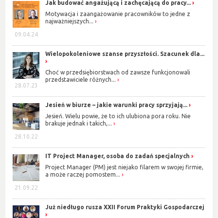
Jak budować angażującą i zachęcającą do pracy...
Motywacja i zaangażowanie pracowników to jedne z
najważniejszych...
09.04.24
Wielopokoleniowe szanse przyszłości. Szacunek dla...
Choć w przedsiębiorstwach od zawsze funkcjonowali
przedstawiciele różnych...
28.07.23
Jesień w biurze – jakie warunki pracy sprzyjają...
Jesień. Wielu powie, że to ich ulubiona pora roku. Nie
brakuje jednak i takich,...
28.10.22
IT Project Manager, osoba do zadań specjalnych
Project Manager (PM) jest niejako filarem w swojej firmie,
a może raczej pomostem...
21.09.22
Już niedługo rusza XXII Forum Praktyki Gospodarczej