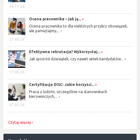
26.11.24
Ocena pracownika – jak ją...
Ocena pracownika to dla niektórych przykry obowiązek,
ale pamiętajmy,...
23.08.24
Efektywna rekrutacja? Wykorzystaj...
Jak spośród dziesiątek, czy nawet setek kandydatów...
17.06.24
Certyfikacja DISC: Jakie korzyści...
Praca z ludźmi, szczególnie na stanowiskach
kierowniczych,...
07.05.24
Czytaj więcej