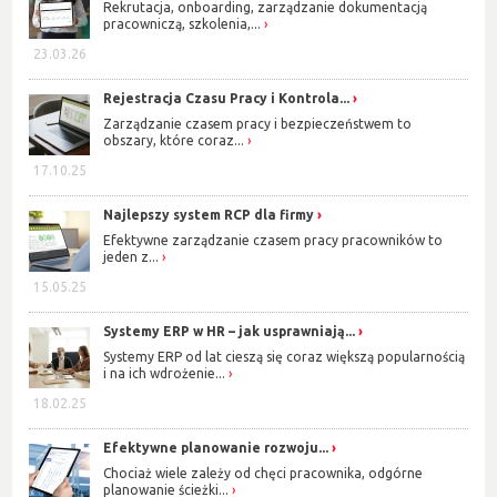
Rekrutacja, onboarding, zarządzanie dokumentacją
pracowniczą, szkolenia,...
23.03.26
Rejestracja Czasu Pracy i Kontrola...
Zarządzanie czasem pracy i bezpieczeństwem to
obszary, które coraz...
17.10.25
Najlepszy system RCP dla firmy
Efektywne zarządzanie czasem pracy pracowników to
jeden z...
15.05.25
Systemy ERP w HR – jak usprawniają...
Systemy ERP od lat cieszą się coraz większą popularnością
i na ich wdrożenie...
18.02.25
Efektywne planowanie rozwoju...
Chociaż wiele zależy od chęci pracownika, odgórne
planowanie ścieżki...