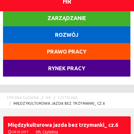
HR
ZARZĄDZANIE
ROZWÓJ
PRAWO PRACY
RYNEK PRACY
STRONA GŁÓWNA
HR
CZYTELNIA
MIĘDZYKULTUROWA JAZDA BEZ TRZYMANKI_ CZ.6
Międzykulturowa jazda bez trzymanki_ cz.6
HR
,
Czytelnia
28.03.2017