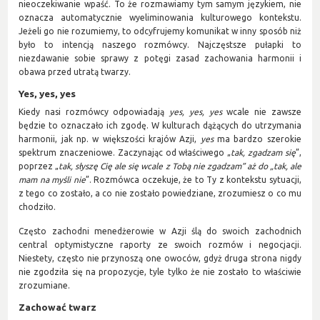
nieoczekiwanie wpaść. To że rozmawiamy tym samym językiem, nie
oznacza automatycznie wyeliminowania kulturowego kontekstu.
Jeżeli go nie rozumiemy, to odcyfrujemy komunikat w inny sposób niż
było to intencją naszego rozmówcy. Najczęstsze pułapki to
niezdawanie sobie sprawy z potęgi zasad zachowania harmonii i
obawa przed utratą twarzy.
Yes, yes, yes
Kiedy nasi rozmówcy odpowiadają
yes, yes, yes
wcale nie zawsze
będzie to oznaczało ich zgodę. W kulturach dążących do utrzymania
harmonii, jak np. w większości krajów Azji,
yes
ma bardzo szerokie
spektrum znaczeniowe. Zaczynając od właściwego „
tak, zgadzam się
”,
poprzez „
tak, słyszę Cię ale się wcale z Tobą nie zgadzam” aż do „tak, ale
mam na myśli nie
”. Rozmówca oczekuje, że to Ty z kontekstu sytuacji,
z tego co zostało, a co nie zostało powiedziane, zrozumiesz o co mu
chodziło.
Często zachodni menedżerowie w Azji ślą do swoich zachodnich
central optymistyczne raporty ze swoich rozmów i negocjacji.
Niestety, często nie przynoszą one owoców, gdyż druga strona nigdy
nie zgodziła się na propozycje, tyle tylko że nie zostało to właściwie
zrozumiane.
Zachować twarz