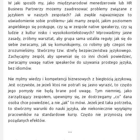
W jaki sposób my, jako międzynarodowi menedżerowie lub HR
Business Partnerzy możemy zaadresować problemy związane z
językiem w naszych zespołach? Jak zwykle najważniejsze to
uświadomienie sobie problemu- jaki mamy zespół, jakim poziomem
angielskiego się posługuje, czy są w zespole native speakerzy, czy są
ludzie z kultur nisko i wysokokontekstowych? Wprowadźmy jasne
zasady, zróbmy warsztat, aby grupa sama ustaliła reguły: jak się do
siebie zwracamy, jak się komunikujemy, co robimy gdy czegoś nie
zrozumieliśmy. Stwórzmy tzw. strefę bezpieczeństwa językowego.
Zachęcajmy zespół, aby upewniał się co inni chcieli powiedzieć,
zwracajmy uwagę native speakerów do używania prostego języka,
bez idiomów.
Nie mylmy wiedzy i kompetencji biznesowych z biegłością językową.
Jest oczywiste, że jeżeli ktoś nie potrafi się jasno wyrazić, to często
jego pomysły nie będą brane pod uwagę. Tym niemniej, jako
zarządzający zespołem, upewnijmy się, że dostrzegamy „co” dana
osoba chce powiedzieć, a nie „jak” to mówi. Jeżeli jest taka potrzeba,
to stwórzmy warunki do nauki języka, ale niekoniecznie wysyłajmy
pracowników na standardowe kursy. Często nie przynoszą one
pożądanych efektów.
…