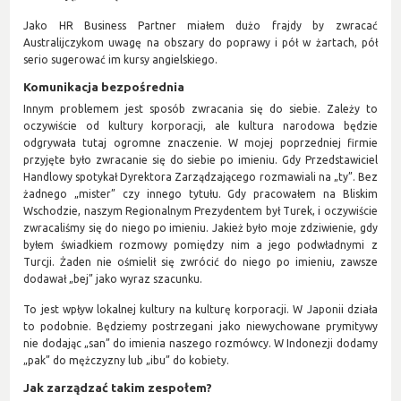
Jako HR Business Partner miałem dużo frajdy by zwracać
Australijczykom uwagę na obszary do poprawy i pół w żartach, pół
serio sugerować im kursy angielskiego.
Komunikacja bezpośrednia
Innym problemem jest sposób zwracania się do siebie. Zależy to
oczywiście od kultury korporacji, ale kultura narodowa będzie
odgrywała tutaj ogromne znaczenie. W mojej poprzedniej firmie
przyjęte było zwracanie się do siebie po imieniu. Gdy Przedstawiciel
Handlowy spotykał Dyrektora Zarządzającego rozmawiali na „ty”. Bez
żadnego „mister” czy innego tytułu. Gdy pracowałem na Bliskim
Wschodzie, naszym Regionalnym Prezydentem był Turek, i oczywiście
zwracaliśmy się do niego po imieniu. Jakież było moje zdziwienie, gdy
byłem świadkiem rozmowy pomiędzy nim a jego podwładnymi z
Turcji. Żaden nie ośmielił się zwrócić do niego po imieniu, zawsze
dodawał „bej” jako wyraz szacunku.
To jest wpływ lokalnej kultury na kulturę korporacji. W Japonii działa
to podobnie. Będziemy postrzegani jako niewychowane prymitywy
nie dodając „san” do imienia naszego rozmówcy. W Indonezji dodamy
„pak” do mężczyzny lub „ibu” do kobiety.
Jak zarządzać takim zespołem?