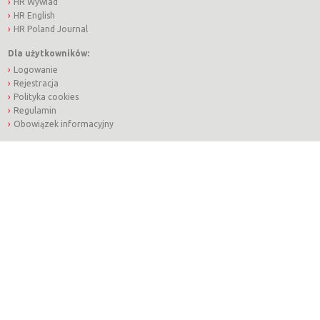
HR Wywiad
HR English
HR Poland Journal
Dla użytkowników:
Logowanie
Rejestracja
Polityka cookies
Regulamin
Obowiązek informacyjny