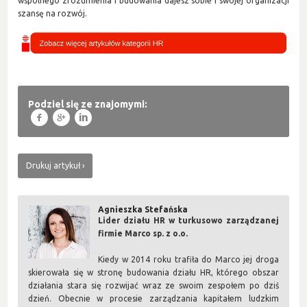
wspólnego zrozumienia i budowania dajesz sobie i swojej organizacji
szansę na rozwój.
Podziel się ze znajomymi:
f
g
l
Drukuj artykuł
Agnieszka Stefańska
Lider działu HR w turkusowo zarządzanej
firmie Marco sp. z o.o.
Kiedy w 2014 roku trafiła do Marco jej droga
skierowała się w stronę budowania działu HR, którego obszar
działania stara się rozwijać wraz ze swoim zespołem po dziś
dzień. Obecnie w procesie zarządzania kapitałem ludzkim