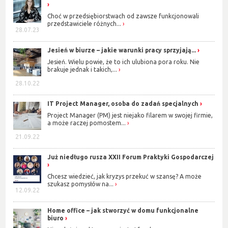
Choć w przedsiębiorstwach od zawsze funkcjonowali
przedstawiciele różnych...
28.07.23
Jesień w biurze – jakie warunki pracy sprzyjają...
Jesień. Wielu powie, że to ich ulubiona pora roku. Nie
brakuje jednak i takich,...
28.10.22
IT Project Manager, osoba do zadań specjalnych
Project Manager (PM) jest niejako filarem w swojej firmie,
a może raczej pomostem...
21.09.22
Już niedługo rusza XXII Forum Praktyki Gospodarczej
Chcesz wiedzieć, jak kryzys przekuć w szansę? A może
szukasz pomysłów na...
12.09.22
Home office – jak stworzyć w domu funkcjonalne
biuro