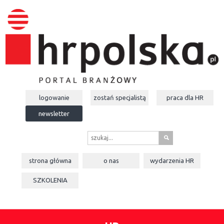
logowanie
zostań specjalistą
praca dla
HR
newsletter
s
strona główna
o nas
wydarzenia
HR
SZKOLENIA