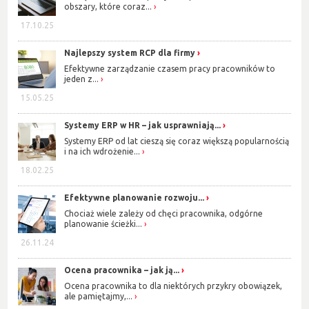
obszary, które coraz...
17.10.25
Najlepszy system RCP dla firmy
Efektywne zarządzanie czasem pracy pracowników to
jeden z...
15.05.25
Systemy ERP w HR – jak usprawniają...
Systemy ERP od lat cieszą się coraz większą popularnością
i na ich wdrożenie...
18.02.25
Efektywne planowanie rozwoju...
Chociaż wiele zależy od chęci pracownika, odgórne
planowanie ścieżki...
26.11.24
Ocena pracownika – jak ją...
Ocena pracownika to dla niektórych przykry obowiązek,
ale pamiętajmy,...