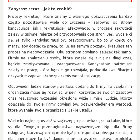
Zapytasz teraz – jak to zrobić?
Procesy rekrutacji, które znamy z własnego doświadczenia bardzo
często pozostawiają wiele do życzenia – zarówno od strony
kandydującej jak i rekrutującej. Efektywność w procesie rekrutacji
zależy w głównej mierze od przygotowania obu stron. Jeśli wydaje ci
się, że tylko kandydat musi być przygotowany, bo to w końcu on
marzy, aby dostać tę pracę, to już na samym początku skazujesz ten
proces na niepowodzenie. Obu stronom powinno zależeć tak samo.
Firmie na znalezieniu osoby, która zwiąże się z nią na długi czas,
będzie zmotywowana i zaangażowana. Kandydatowi natomiast
zależy na pracy, która będzie go rozwijała, podnosiła kwalifikacje i
oczywiście zapewniała bezpieczeństwo i stabilizację.
Odpowiedni ludzie stanowią wartość dodaną do firmy. To dzięki nim
organizacja może się rozwijać, w pełni korzystać ze swoich zasobów
oraz realizować wcześniej określoną wizję i misję. Ludzie, którzy
dołączają do Twojej firmy powinni być odzwierciedleniem wartości,
które wyznaje Twoja organizacja. Jak je ustalić?
Wartości najlepiej ustalić w większej grupie, wskazując na takie, które
są dla Twojego przedsiębiorstwa najważniejsze. Np. dla firmy
usługowej kluczową cechą może być profesjonalna obsługa klienta, a
dla innej może to być skupienie się na wysokiej jakości produktu.