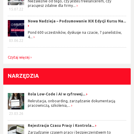
Niezależnie od tego, czy jesteś freelancerem, czy
pracujesz zdalnie dla firmy...
15.07.22
Nowa Nadzieja – Podsumowanie XIX Edycji Kursu Na...
Pond 600 uczestników, dyskusje na czacie, 7 panelistów,
4...
03.06.22
Czytaj więcej
NARZĘDZIA
Rola Low-Code i AI w cyfrowej...
Rekrutacja, onboarding, zarządzanie dokumentacją
pracowniczą, szkolenia,...
23.03.26
Rejestracja Czasu Pracy i Kontrola...
Zarządzanie czasem pracy i bezpieczeństwem to