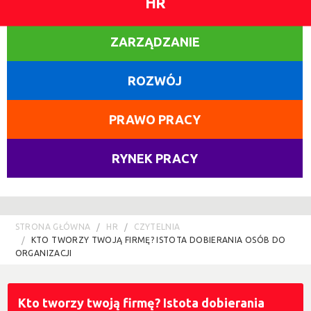
HR
ZARZĄDZANIE
ROZWÓJ
PRAWO PRACY
RYNEK PRACY
STRONA GŁÓWNA
HR
CZYTELNIA
KTO TWORZY TWOJĄ FIRMĘ? ISTOTA DOBIERANIA OSÓB DO
ORGANIZACJI
Kto tworzy twoją firmę? Istota dobierania