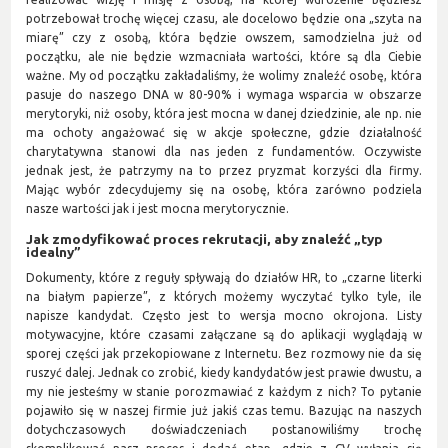
potrzebował trochę więcej czasu, ale docelowo będzie ona „szyta na
miarę” czy z osobą, która będzie owszem, samodzielna już od
początku, ale nie będzie wzmacniała wartości, które są dla Ciebie
ważne. My od początku zakładaliśmy, że wolimy znaleźć osobę, która
pasuje do naszego DNA w 80-90% i wymaga wsparcia w obszarze
merytoryki, niż osoby, która jest mocna w danej dziedzinie, ale np. nie
ma ochoty angażować się w akcje społeczne, gdzie działalność
charytatywna stanowi dla nas jeden z fundamentów. Oczywiste
jednak jest, że patrzymy na to przez pryzmat korzyści dla firmy.
Mając wybór zdecydujemy się na osobę, która zarówno podziela
nasze wartości jak i jest mocna merytorycznie.
Jak zmodyfikować proces rekrutacji, aby znaleźć „typ
idealny”
Dokumenty, które z reguły spływają do działów HR, to „czarne literki
na białym papierze”, z których możemy wyczytać tylko tyle, ile
napisze kandydat. Często jest to wersja mocno okrojona. Listy
motywacyjne, które czasami załączane są do aplikacji wyglądają w
sporej części jak przekopiowane z Internetu. Bez rozmowy nie da się
ruszyć dalej. Jednak co zrobić, kiedy kandydatów jest prawie dwustu, a
my nie jesteśmy w stanie porozmawiać z każdym z nich? To pytanie
pojawiło się w naszej firmie już jakiś czas temu. Bazując na naszych
dotychczasowych doświadczeniach postanowiliśmy trochę