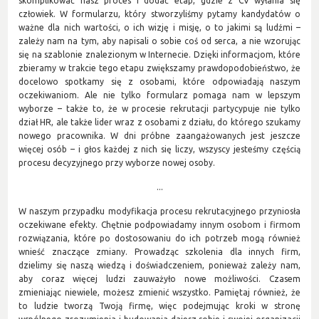
skomplikować nasz proces i dodać etap, gdzie z CV wyłania się
człowiek. W formularzu, który stworzyliśmy pytamy kandydatów o
ważne dla nich wartości, o ich wizję i misję, o to jakimi są ludźmi –
zależy nam na tym, aby napisali o sobie coś od serca, a nie wzorując
się na szablonie znalezionym w Internecie. Dzięki informacjom, które
zbieramy w trakcie tego etapu zwiększamy prawdopodobieństwo, że
docelowo spotkamy się z osobami, które odpowiadają naszym
oczekiwaniom. Ale nie tylko formularz pomaga nam w lepszym
wyborze – także to, że w procesie rekrutacji partycypuje nie tylko
dział HR, ale także lider wraz z osobami z działu, do którego szukamy
nowego pracownika. W dni próbne zaangażowanych jest jeszcze
więcej osób – i głos każdej z nich się liczy, wszyscy jesteśmy częścią
procesu decyzyjnego przy wyborze nowej osoby.
...
W naszym przypadku modyfikacja procesu rekrutacyjnego przyniosła
oczekiwane efekty. Chętnie podpowiadamy innym osobom i firmom
rozwiązania, które po dostosowaniu do ich potrzeb mogą również
wnieść znaczące zmiany. Prowadząc szkolenia dla innych firm,
dzielimy się naszą wiedzą i doświadczeniem, ponieważ zależy nam,
aby coraz więcej ludzi zauważyło nowe możliwości. Czasem
zmieniając niewiele, możesz zmienić wszystko. Pamiętaj również, że
to ludzie tworzą Twoją firmę, więc podejmując kroki w stronę