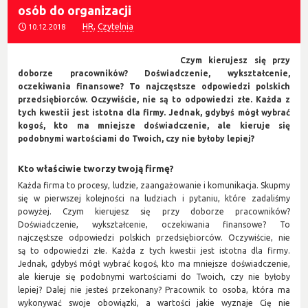
osób do organizacji
HR
,
Czytelnia
10.12.2018
Czym kierujesz się przy
doborze pracowników? Doświadczenie, wykształcenie,
oczekiwania finansowe? To najczęstsze odpowiedzi polskich
przedsiębiorców. Oczywiście, nie są to odpowiedzi złe. Każda z
tych kwestii jest istotna dla firmy. Jednak, gdybyś mógł wybrać
kogoś, kto ma mniejsze doświadczenie, ale kieruje się
podobnymi wartościami do Twoich, czy nie byłoby lepiej?
Kto właściwie tworzy twoją firmę?
Każda firma to procesy, ludzie, zaangażowanie i komunikacja. Skupmy
się w pierwszej kolejności na ludziach i pytaniu, które zadaliśmy
powyżej. Czym kierujesz się przy doborze pracowników?
Doświadczenie, wykształcenie, oczekiwania finansowe? To
najczęstsze odpowiedzi polskich przedsiębiorców. Oczywiście, nie
są to odpowiedzi złe. Każda z tych kwestii jest istotna dla firmy.
Jednak, gdybyś mógł wybrać kogoś, kto ma mniejsze doświadczenie,
ale kieruje się podobnymi wartościami do Twoich, czy nie byłoby
lepiej? Dalej nie jesteś przekonany? Pracownik to osoba, która ma
wykonywać swoje obowiązki, a wartości jakie wyznaje Cię nie