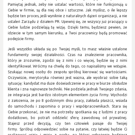
Pamiętaj jednak, żeby nie ustalać wartości, które nie funkcjonują u
Ciebie w firmie, są dla niej obce i sztuczne. Jak myślisz, o ile lepszy
będzie ten proces, jeśli wyniknie z naturalnych dążeń organizacji, a nie
ustaleń Zarządu z działem PR. Upewnij się, że wszyscy już pracujący u
Ciebie ludzie podzielają tę wizję. Dzięki temu, będziesz pewien, że
idziecie w tym samym kierunku, a Twoi pracownicy będą promować
podejście firmy.
Jeśli wszystko układa się po Twojej myśli, to masz właśnie ustalone
fundamenty swojej działalności. Czas na znalezienie pracownika,
który je zrozumie, zgodzi się z nimi i co więcej, będzie się z nimi
identyfikował. Wróćmy na chwilę do tego, co napisaliśmy we wstępie.
Szukając nowej osoby do zespołu spróbuj kierować się wartościami.
Oczywiście, merytoryka również jest ważna, ale wyobraź sobie taką
sytuację: kandydat ma duże doświadczenie w pracy w biurze obsłudze
klienta i zna najnowsze techniki. Nie podziela jednak Twojego zdania,
że integracja jest bardzo istotnym elementem życia firmy. Wychodzi
z założenia, że po 8 godzinnym dniu pracy, zakłada płaszcz, wsiada
do samochodu i zapomina o pracy i współpracownikach. Stara się
Ciebie przekonać, że nie ma potrzeby spotkania się z ludźmi z pracy
dodatkowo, bo potrafi oddzielić sferę zawodową od prywatnej.
Stajesz przed decyzją, czy ten człowiek pasuje do Twojej
firmy. Spróbuj odpowiedzieć sobie na pytanie, czy łatwiej będzie Ci
realizować wizję i misję z osobą, na której wdrożenie będziesz