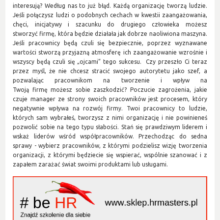
interesują? Według nas to już błąd. Każdą organizację tworzą ludzie.
Jeśli połączysz ludzi o podobnych cechach w kwestii zaangażowania,
chęci, inicjatywy i szacunku do drugiego człowieka możesz
stworzyć firmę, która będzie działała jak dobrze naoliwiona maszyna.
Jeśli pracownicy będą czuli się bezpiecznie, poprzez wyznawane
wartości stworzą przyjazną atmosferę ich zaangażowanie wzrośnie i
wszyscy będą czuli się „ojcami” tego sukcesu. Czy przeszło Ci teraz
przez myśl, że nie chcesz stracić swojego autorytetu jako szef, a
pozwalając pracownikom na tworzenie i wpływ na
Twoją firmę możesz sobie zaszkodzić? Poczucie zagrożenia, jakie
czuje manager ze strony swoich pracowników jest procesem, który
negatywnie wpływa na rozwój firmy. Twoi pracownicy to ludzie,
których sam wybrałeś, tworzysz z nimi organizację i nie powinieneś
pozwolić sobie na tego typu słabości. Stań się prawdziwym liderem i
wskaż liderów wśród współpracowników. Przechodząc do sedna
sprawy - wybierz pracowników, z którymi podzielisz wizję tworzenia
organizacji, z którymi będziecie się wspierać, wspólnie szanować i z
zapałem zarażać świat swoimi produktami lub usługami.