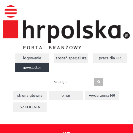
logowanie
zostań specjalistą
praca dla
HR
newsletter
s
strona główna
o nas
wydarzenia
HR
SZKOLENIA