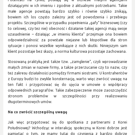
działającymi w ich imieniu i zgodnie z aktualnymi potrzebami. Takie
małe agencje powstają bardzo szybko i równie szybko znikają,
bowiem ich los często zależny jest od powodzenia i przebiegu
projektu. Szczególnie w przypadku popełnienia „gafy” biznesowej (czy
to celowej, czy też nie) obecność i działanie takiej agencji mają swoje
uzasadnienie – działając „w imieniu klienta” przejmuje ona bowiem
odpowiedzialność za powstałe niejasne lub kłopotliwe dla stron
sytuacje i ponosi wszelkie wynikające z nich skutki. Niniejszym sam
klient pozostaje bez skazy, a norma kulturowa pozostaje zachowana.
Stosowaną praktyką jest także tzw. „zamglenie”, czyli wprowadzanie
małych zmian w nazwie firmy, a także przerzucanie czy to nazw, czy
też zakresu działalności pomiędzy firmami siostrami. U kontrahentów
z Europy budzi to zwykle konsternację, warto więc zwrócić uwagę na
ten fakt i przygotować się do ujęcia w umowie o współpracy
odpowiednich paragrafów. Takie zabezpieczenie może zaoszczędzić
stronom problemów w szczególności przy realizowaniu
długoterminowych umów.
Na co zwrócić szczególną uwagę
Jak więc przygotować się do spotkania z partnerami z Korei
Południowej? Wchodząc w interakcję społeczną w Korei dobrze jest
pamiętać o tym, że mamy tutaj do czynienia z bardzo dobrze