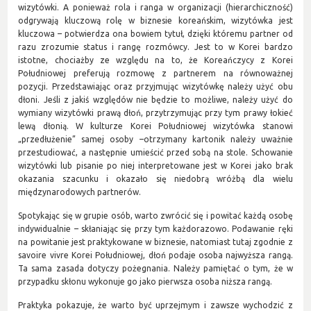
wizytówki. A ponieważ rola i ranga w organizacji (hierarchiczność)
odgrywają kluczową rolę w biznesie koreańskim, wizytówka jest
kluczowa – potwierdza ona bowiem tytuł, dzięki któremu partner od
razu zrozumie status i rangę rozmówcy. Jest to w Korei bardzo
istotne, chociażby ze względu na to, że Koreańczycy z Korei
Południowej preferują rozmowę z partnerem na równoważnej
pozycji. Przedstawiając oraz przyjmując wizytówkę należy użyć obu
dłoni. Jeśli z jakiś względów nie będzie to możliwe, należy użyć do
wymiany wizytówki prawą dłoń, przytrzymując przy tym prawy łokieć
lewą dłonią. W kulturze Korei Południowej wizytówka stanowi
„przedłużenie” samej osoby –otrzymany kartonik należy uważnie
przestudiować, a następnie umieścić przed sobą na stole. Schowanie
wizytówki lub pisanie po niej interpretowane jest w Korei jako brak
okazania szacunku i okazało się niedobrą wróżbą dla wielu
międzynarodowych partnerów.
Spotykając się w grupie osób, warto zwrócić się i powitać każdą osobę
indywidualnie – skłaniając się przy tym każdorazowo. Podawanie ręki
na powitanie jest praktykowane w biznesie, natomiast tutaj zgodnie z
savoire vivre Korei Południowej, dłoń podaje osoba najwyższa rangą.
Ta sama zasada dotyczy pożegnania. Należy pamiętać o tym, że w
przypadku skłonu wykonuje go jako pierwsza osoba niższa rangą.
Praktyka pokazuje, że warto być uprzejmym i zawsze wychodzić z