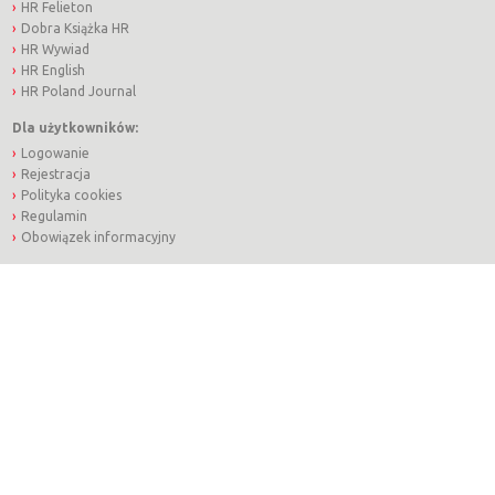
HR Felieton
Dobra Książka HR
HR Wywiad
HR English
HR Poland Journal
Dla użytkowników:
Logowanie
Rejestracja
Polityka cookies
Regulamin
Obowiązek informacyjny