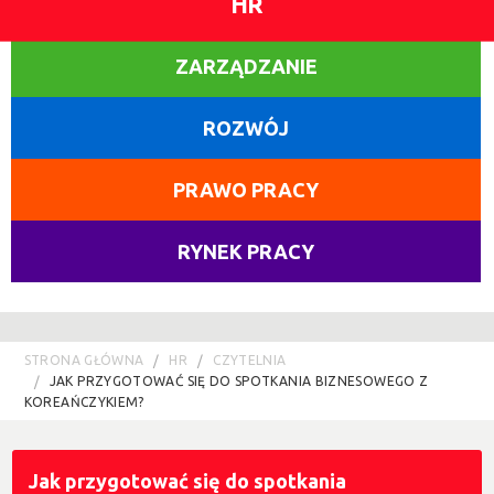
HR
ZARZĄDZANIE
ROZWÓJ
PRAWO PRACY
RYNEK PRACY
STRONA GŁÓWNA
HR
CZYTELNIA
JAK PRZYGOTOWAĆ SIĘ DO SPOTKANIA BIZNESOWEGO Z
KOREAŃCZYKIEM?
Jak przygotować się do spotkania