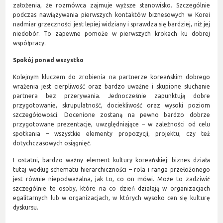
założenia, że rozmówca zajmuje wyższe stanowisko. Szczególnie
podczas nawiązywania pierwszych kontaktów biznesowych w Korei
nadmiar grzeczności jest lepiej widziany i sprawdza się bardziej, niż jej
niedobór. To zapewne pomoże w pierwszych krokach ku dobrej
współpracy.
Spokój ponad wszystko
Kolejnym kluczem do zrobienia na partnerze koreańskim dobrego
wrażenia jest cierpliwość oraz bardzo uważne i skupione słuchanie
partnera bez przerywania. Jednocześnie zapunktują dobre
przygotowanie, skrupulatność, dociekliwość oraz wysoki poziom
szczegółowości. Docenione zostaną na pewno bardzo dobrze
przygotowane prezentacje, uwzględniające – w zależności od celu
spotkania – wszystkie elementy propozycji, projektu, czy też
dotychczasowych osiągnięć.
I ostatni, bardzo ważny element kultury koreańskiej: biznes działa
tutaj według schematu hierarchiczności – rola i ranga przełożonego
jest równie niepodważalna, jak to, co on mówi. Może to zadziwić
szczególnie te osoby, które na co dzień działają w organizacjach
egalitarnych lub w organizacjach, w których wysoko cen się kulturę
dyskursu.