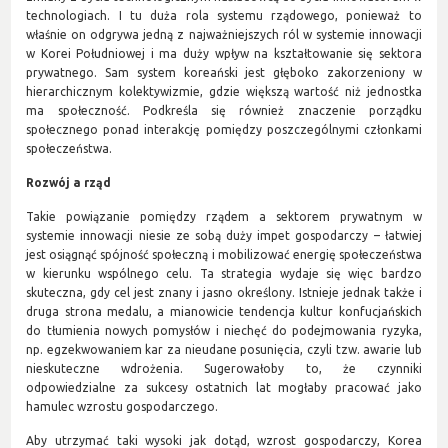
technologiach. I tu duża rola systemu rządowego, ponieważ to
właśnie on odgrywa jedną z najważniejszych ról w systemie innowacji
w Korei Południowej i ma duży wpływ na kształtowanie się sektora
prywatnego. Sam system koreański jest głęboko zakorzeniony w
hierarchicznym kolektywizmie, gdzie większą wartość niż jednostka
ma społeczność. Podkreśla się również znaczenie porządku
społecznego ponad interakcję pomiędzy poszczególnymi członkami
społeczeństwa.
Rozwój a rząd
Takie powiązanie pomiędzy rządem a sektorem prywatnym w
systemie innowacji niesie ze sobą duży impet gospodarczy – łatwiej
jest osiągnąć spójność społeczną i mobilizować energię społeczeństwa
w kierunku wspólnego celu. Ta strategia wydaje się więc bardzo
skuteczna, gdy cel jest znany i jasno określony. Istnieje jednak także i
druga strona medalu, a mianowicie tendencja kultur konfucjańskich
do tłumienia nowych pomysłów i niechęć do podejmowania ryzyka,
np. egzekwowaniem kar za nieudane posunięcia, czyli tzw. awarie lub
nieskuteczne wdrożenia. Sugerowałoby to, że czynniki
odpowiedzialne za sukcesy ostatnich lat mogłaby pracować jako
hamulec wzrostu gospodarczego.
Aby utrzymać taki wysoki jak dotąd, wzrost gospodarczy, Korea