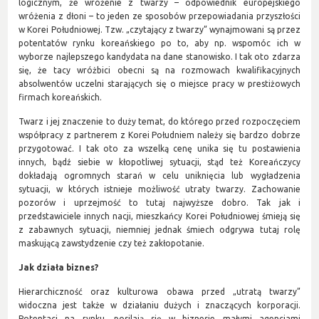
logicznym, że wróżenie z twarzy – odpowiednik europejskiego
wróżenia z dłoni – to jeden ze sposobów przepowiadania przyszłości
w Korei Południowej. Tzw. „czytający z twarzy” wynajmowani są przez
potentatów rynku koreańskiego po to, aby np. wspomóc ich w
wyborze najlepszego kandydata na dane stanowisko. I tak oto zdarza
się, że tacy wróżbici obecni są na rozmowach kwalifikacyjnych
absolwentów uczelni starających się o miejsce pracy w prestiżowych
firmach koreańskich.
Twarz i jej znaczenie to duży temat, do którego przed rozpoczęciem
współpracy z partnerem z Korei Południem należy się bardzo dobrze
przygotować. I tak oto za wszelką cenę unika się tu postawienia
innych, bądź siebie w kłopotliwej sytuacji, stąd też Koreańczycy
dokładają ogromnych starań w celu uniknięcia lub wygładzenia
sytuacji, w których istnieje możliwość utraty twarzy. Zachowanie
pozorów i uprzejmość to tutaj najwyższe dobro. Tak jak i
przedstawiciele innych nacji, mieszkańcy Korei Południowej śmieją się
z zabawnych sytuacji, niemniej jednak śmiech odgrywa tutaj rolę
maskującą zawstydzenie czy też zakłopotanie.
Jak działa biznes?
Hierarchiczność oraz kulturowa obawa przed „utratą twarzy”
widoczna jest także w działaniu dużych i znaczących korporacji.
Potentaci na rynku, posilają się w biznesie małymi agencjami