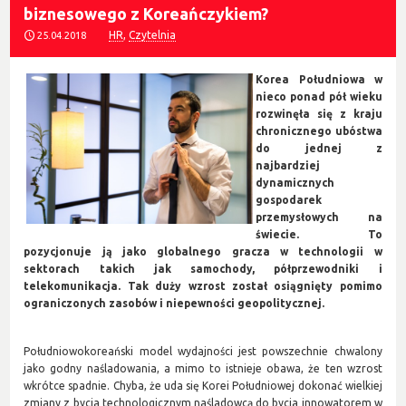
biznesowego z Koreańczykiem?
HR
,
Czytelnia
25.04.2018
Korea Południowa w
nieco ponad pół wieku
rozwinęła się z kraju
chronicznego ubóstwa
do jednej z
najbardziej
dynamicznych
gospodarek
przemysłowych na
świecie. To
pozycjonuje ją jako globalnego gracza w technologii w
sektorach takich jak samochody, półprzewodniki i
telekomunikacja. Tak duży wzrost został osiągnięty pomimo
ograniczonych zasobów i niepewności geopolitycznej.
Południowokoreański model wydajności jest powszechnie chwalony
jako godny naśladowania, a mimo to istnieje obawa, że ten wzrost
wkrótce spadnie. Chyba, że uda się Korei Południowej dokonać wielkiej
zmiany z bycia technologicznym naśladowcą do bycia innowatorem w