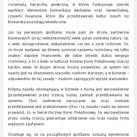
rozwiniętą hierarchią społeczną, w której funkcjonuje szeroki
wachlarz elementów komunikacji werbalnej oraz niewerbalnej,
czasami niuansów, które dla przedstawicieli kultur innych niż
koreańska pozostają niewidoczne.
Już na pierwszym spotkaniu może paść ze strony partnerów
biznesowych (oraz niebiznesowych) wiele pytań osobistej natury, np.
o wiek, wynagrodzenie, wykształcenie, czy też o życie rodzinne. To,
co może wydawać się dziwne, pomoże naszemu rozmówcy nie tylko
znaleźć wspólne mianowniki, ale także określić status swojego
rozmówcy, a to z kolei w kulturze biznesu Korei Południowej znaczy
bardzo wiele. W dużym skrócie można powiedzieć, że system ten
oparty jest na okazywaniu szacunku osobom starszym, a w biznesie –
odpowiednio do tej zasady – osobom zajmujących wyższe stanowisko.
Kolejną zasadą obowiązującą w biznesie z Koreą jest wprowadzenie
(przedstawienie) przez trzecią osobę zamiast przedstawiania się
samemu. Choć nadmierne narzucanie się oraz osobiste
przedstawianie jest praktykowane (choć i ta zasada rządzi się swoimi
prawami), to w hierarchicznej Korei Południowej, ta wprowadzenie
przez osobę trzecią gwarantuje obdarzenie nas oraz naszej firmy
większym zaufaniem.
Oczekuje się, że na początkowym spotkaniu zostaną wymienione