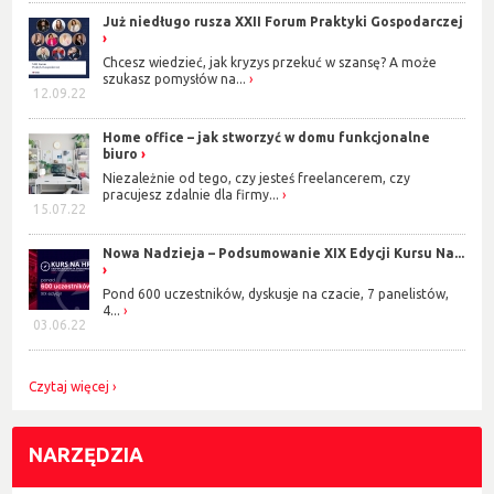
Już niedługo rusza XXII Forum Praktyki Gospodarczej
Chcesz wiedzieć, jak kryzys przekuć w szansę? A może
szukasz pomysłów na...
12.09.22
Home office – jak stworzyć w domu funkcjonalne
biuro
Niezależnie od tego, czy jesteś freelancerem, czy
pracujesz zdalnie dla firmy...
15.07.22
Nowa Nadzieja – Podsumowanie XIX Edycji Kursu Na...
Pond 600 uczestników, dyskusje na czacie, 7 panelistów,
4...
03.06.22
Czytaj więcej
NARZĘDZIA