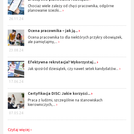
Chociaż wiele zależy od chęci pracownika, odgórne
planowanie ścieżki...
26.11.24
Ocena pracownika – jak ją...
Ocena pracownika to dla niektórych przykry obowiązek,
ale pamiętajmy,...
23.08.24
Efektywna rekrutacja? Wykorzystaj...
Jak spośród dziesiątek, czy nawet setek kandydatów...
17.06.24
Certyfikacja DISC: Jakie korzyści...
Praca z ludźmi, szczególnie na stanowiskach
kierowniczych,...
07.05.24
Czytaj więcej