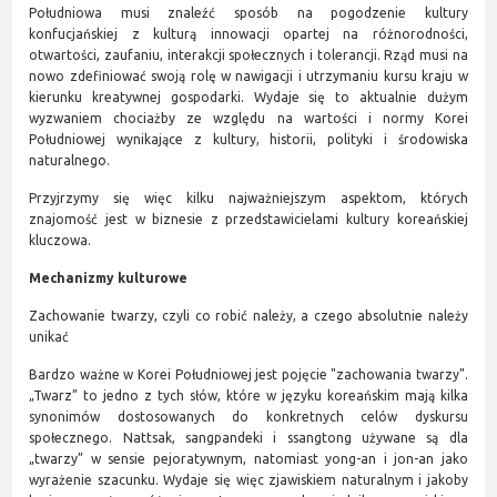
Południowa musi znaleźć sposób na pogodzenie kultury
konfucjańskiej z kulturą innowacji opartej na różnorodności,
otwartości, zaufaniu, interakcji społecznych i tolerancji. Rząd musi na
nowo zdefiniować swoją rolę w nawigacji i utrzymaniu kursu kraju w
kierunku kreatywnej gospodarki. Wydaje się to aktualnie dużym
wyzwaniem chociażby ze względu na wartości i normy Korei
Południowej wynikające z kultury, historii, polityki i środowiska
naturalnego.
Przyjrzymy się więc kilku najważniejszym aspektom, których
znajomość jest w biznesie z przedstawicielami kultury koreańskiej
kluczowa.
Mechanizmy kulturowe
Zachowanie twarzy, czyli co robić należy, a czego absolutnie należy
unikać
Bardzo ważne w Korei Południowej jest pojęcie "zachowania twarzy".
„Twarz” to jedno z tych słów, które w języku koreańskim mają kilka
synonimów dostosowanych do konkretnych celów dyskursu
społecznego. Nattsak, sangpandeki i ssangtong używane są dla
„twarzy” w sensie pejoratywnym, natomiast yong-an i jon-an jako
wyrażenie szacunku. Wydaje się więc zjawiskiem naturalnym i jakoby