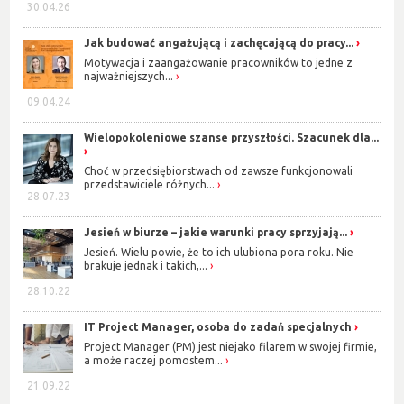
30.04.26
Jak budować angażującą i zachęcającą do pracy...
Motywacja i zaangażowanie pracowników to jedne z
najważniejszych...
09.04.24
Wielopokoleniowe szanse przyszłości. Szacunek dla...
Choć w przedsiębiorstwach od zawsze funkcjonowali
przedstawiciele różnych...
28.07.23
Jesień w biurze – jakie warunki pracy sprzyjają...
Jesień. Wielu powie, że to ich ulubiona pora roku. Nie
brakuje jednak i takich,...
28.10.22
IT Project Manager, osoba do zadań specjalnych
Project Manager (PM) jest niejako filarem w swojej firmie,
a może raczej pomostem...
21.09.22