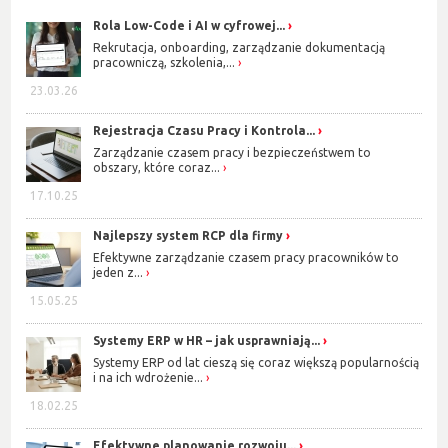
Rola Low-Code i AI w cyfrowej...
Rekrutacja, onboarding, zarządzanie dokumentacją
pracowniczą, szkolenia,...
23.03.26
Rejestracja Czasu Pracy i Kontrola...
Zarządzanie czasem pracy i bezpieczeństwem to
obszary, które coraz...
17.10.25
Najlepszy system RCP dla firmy
Efektywne zarządzanie czasem pracy pracowników to
jeden z...
15.05.25
Systemy ERP w HR – jak usprawniają...
Systemy ERP od lat cieszą się coraz większą popularnością
i na ich wdrożenie...
18.02.25
Efektywne planowanie rozwoju...