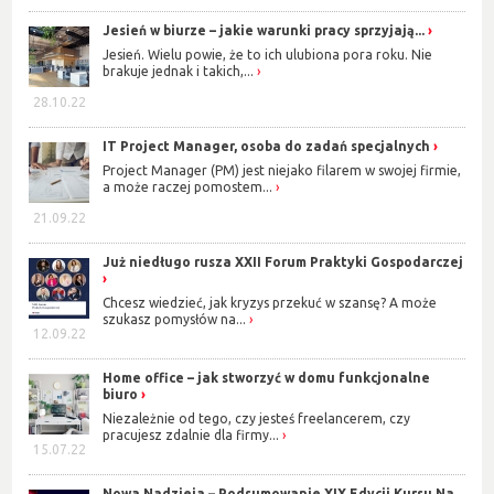
Jesień w biurze – jakie warunki pracy sprzyjają...
Jesień. Wielu powie, że to ich ulubiona pora roku. Nie
brakuje jednak i takich,...
28.10.22
IT Project Manager, osoba do zadań specjalnych
Project Manager (PM) jest niejako filarem w swojej firmie,
a może raczej pomostem...
21.09.22
Już niedługo rusza XXII Forum Praktyki Gospodarczej
Chcesz wiedzieć, jak kryzys przekuć w szansę? A może
szukasz pomysłów na...
12.09.22
Home office – jak stworzyć w domu funkcjonalne
biuro
Niezależnie od tego, czy jesteś freelancerem, czy
pracujesz zdalnie dla firmy...
15.07.22
Nowa Nadzieja – Podsumowanie XIX Edycji Kursu Na...