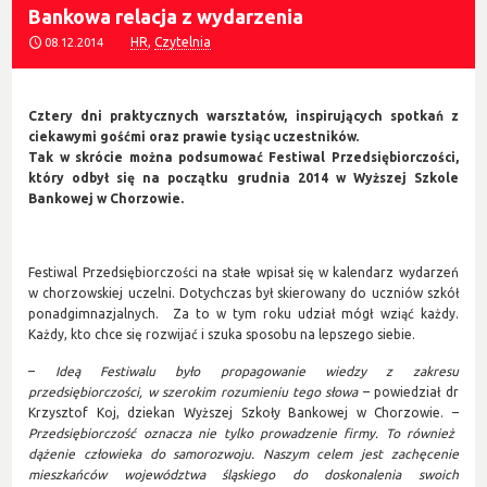
Bankowa relacja z wydarzenia
HR
,
Czytelnia
08.12.2014
Cztery dni praktycznych warsztatów, inspirujących spotkań z
ciekawymi gośćmi oraz prawie tysiąc uczestników.
Tak w skrócie można podsumować Festiwal Przedsiębiorczości,
który odbył się na początku grudnia 2014 w Wyższej Szkole
Bankowej w Chorzowie.
Festiwal Przedsiębiorczości na stałe wpisał się w kalendarz wydarzeń
w chorzowskiej uczelni. Dotychczas był skierowany do uczniów szkół
ponadgimnazjalnych. Za to w tym roku udział mógł wziąć każdy.
Każdy, kto chce się rozwijać i szuka sposobu na lepszego siebie.
–
Ideą Festiwalu było propagowanie wiedzy z zakresu
przedsiębiorczości, w szerokim rozumieniu tego słowa
– powiedział dr
Krzysztof Koj, dziekan Wyższej Szkoły Bankowej w Chorzowie.
–
Przedsiębiorczość oznacza nie tylko prowadzenie firmy. To również
dążenie człowieka do samorozwoju. Naszym celem jest zachęcenie
mieszkańców województwa śląskiego do doskonalenia swoich