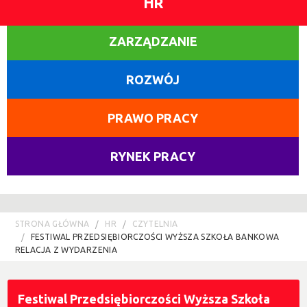
HR
ZARZĄDZANIE
ROZWÓJ
PRAWO PRACY
RYNEK PRACY
STRONA GŁÓWNA
HR
CZYTELNIA
FESTIWAL PRZEDSIĘBIORCZOŚCI WYŻSZA SZKOŁA BANKOWA
RELACJA Z WYDARZENIA
Festiwal Przedsiębiorczości Wyższa Szkoła