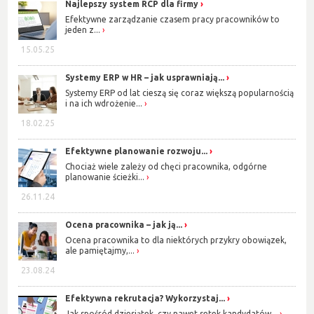
Najlepszy system RCP dla firmy
Efektywne zarządzanie czasem pracy pracowników to
jeden z...
15.05.25
Systemy ERP w HR – jak usprawniają...
Systemy ERP od lat cieszą się coraz większą popularnością
i na ich wdrożenie...
18.02.25
Efektywne planowanie rozwoju...
Chociaż wiele zależy od chęci pracownika, odgórne
planowanie ścieżki...
26.11.24
Ocena pracownika – jak ją...
Ocena pracownika to dla niektórych przykry obowiązek,
ale pamiętajmy,...
23.08.24
Efektywna rekrutacja? Wykorzystaj...
Jak spośród dziesiątek, czy nawet setek kandydatów...