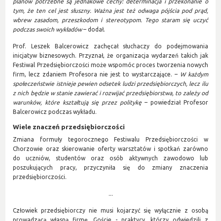
planów potrzebne są jednakowe cechy: determinacja i przekonanie o
tym, że ten cel jest słuszny. Ważna jest też odwaga pójścia pod prąd,
wbrew zasadom, przeszkodom i stereotypom. Tego staram się uczyć
podczas swoich wykładów
– dodał.
Prof. Leszek Balcerowicz zachęcał słuchaczy do podejmowania
inicjatyw biznesowych. Przyznał, że organizacja wydarzeń takich jak
Festiwal Przedsiębiorczości może wspomóc proces tworzenia nowych
firm, lecz zdaniem Profesora nie jest to wystarczające. –
W każdym
społeczeństwie istnieje pewien odsetek ludzi przedsiębiorczych, lecz ilu
z nich będzie w stanie zawierać i rozwijać przedsiębiorstwa, to zależy od
warunków, które kształtują się przez politykę
– powiedział Profesor
Balcerowicz podczas wykładu.
Wiele znaczeń przedsiębiorczości
Zmiana formuły tegorocznego Festiwalu Przedsiębiorczości w
Chorzowie oraz skierowanie oferty warsztatów i spotkań zarówno
do uczniów, studentów oraz osób aktywnych zawodowo lub
poszukujących pracy, przyczyniła się do zmiany znaczenia
przedsiębiorczości.
...
Człowiek przedsiębiorczy nie musi kojarzyć się wyłącznie z osobą
prowadzącą własną firmę. Goście - praktycy, którzy odwiedzili z