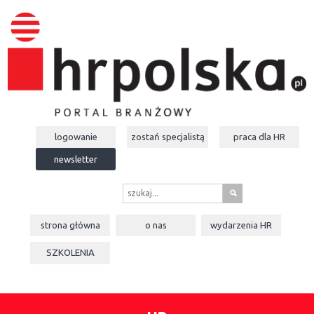
logowanie
zostań specjalistą
praca dla
HR
newsletter
s
strona główna
o nas
wydarzenia
HR
SZKOLENIA