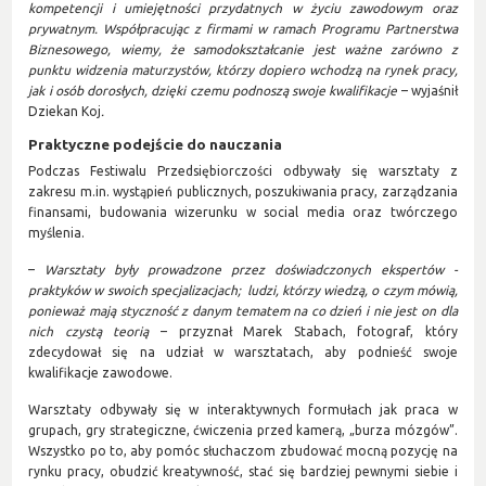
kompetencji i umiejętności przydatnych w życiu zawodowym oraz
prywatnym. Współpracując z firmami w ramach Programu Partnerstwa
Biznesowego, wiemy, że samodokształcanie jest ważne zarówno z
punktu widzenia maturzystów, którzy dopiero wchodzą na rynek pracy,
jak i osób dorosłych, dzięki czemu podnoszą swoje kwalifikacje
–
wyjaśnił
Dziekan Koj
.
Praktyczne podejście do nauczania
Podczas Festiwalu Przedsiębiorczości odbywały się warsztaty z
zakresu m.in. wystąpień publicznych, poszukiwania pracy, zarządzania
finansami, budowania wizerunku w social media oraz twórczego
myślenia.
–
Warsztaty były prowadzone przez doświadczonych ekspertów -
praktyków w swoich specjalizacjach; ludzi, którzy wiedzą, o czym mówią,
ponieważ mają styczność z danym tematem na co dzień i nie jest on dla
nich czystą teorią
– przyznał Marek Stabach, fotograf, który
zdecydował się na udział w warsztatach, aby podnieść swoje
kwalifikacje zawodowe.
Warsztaty odbywały się w interaktywnych formułach jak praca w
grupach, gry strategiczne, ćwiczenia przed kamerą, „burza mózgów”.
Wszystko po to, aby pomóc słuchaczom zbudować mocną pozycję na
rynku pracy, obudzić kreatywność, stać się bardziej pewnymi siebie i