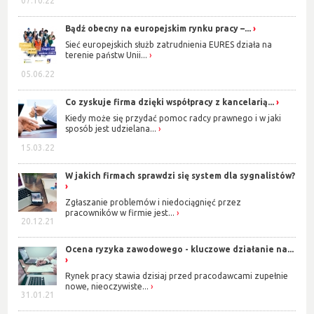
07.10.22
Bądź obecny na europejskim rynku pracy –...
Sieć europejskich służb zatrudnienia EURES działa na
terenie państw Unii...
05.06.22
Co zyskuje firma dzięki współpracy z kancelarią...
Kiedy może się przydać pomoc radcy prawnego i w jaki
sposób jest udzielana...
15.03.22
W jakich firmach sprawdzi się system dla sygnalistów?
Zgłaszanie problemów i niedociągnięć przez
pracowników w firmie jest...
20.12.21
Ocena ryzyka zawodowego - kluczowe działanie na...
Rynek pracy stawia dzisiaj przed pracodawcami zupełnie
nowe, nieoczywiste...
31.01.21