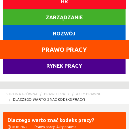
HR
ZARZĄDZANIE
ROZWÓJ
PRAWO PRACY
RYNEK PRACY
STRONA GŁÓWNA
PRAWO PRACY
AKTY PRAWNE
DLACZEGO WARTO ZNAĆ KODEKS PRACY?
Dlaczego warto znać kodeks pracy?
Prawo pracy
,
Akty prawne
03.01.2022