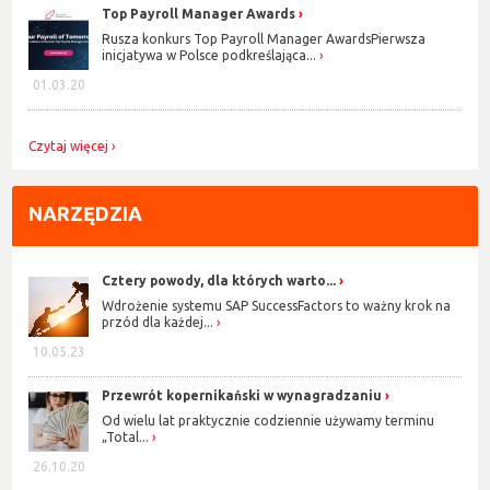
Top Payroll Manager Awards
Rusza konkurs Top Payroll Manager AwardsPierwsza
inicjatywa w Polsce podkreślająca...
01.03.20
Czytaj więcej
NARZĘDZIA
Cztery powody, dla których warto...
Wdrożenie systemu SAP SuccessFactors to ważny krok na
przód dla każdej...
10.05.23
Przewrót kopernikański w wynagradzaniu
Od wielu lat praktycznie codziennie używamy terminu
„Total...
26.10.20