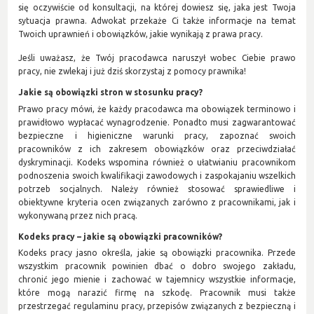
się oczywiście od konsultacji, na której dowiesz się, jaka jest Twoja
sytuacja prawna. Adwokat przekaże Ci także informacje na temat
Twoich uprawnień i obowiązków, jakie wynikają z prawa pracy.
Jeśli uważasz, że Twój pracodawca naruszył wobec Ciebie prawo
pracy, nie zwlekaj i już dziś skorzystaj z pomocy prawnika!
Jakie są obowiązki stron w stosunku pracy?
Prawo pracy mówi, że każdy pracodawca ma obowiązek terminowo i
prawidłowo wypłacać wynagrodzenie. Ponadto musi zagwarantować
bezpieczne i higieniczne warunki pracy, zapoznać swoich
pracowników z ich zakresem obowiązków oraz przeciwdziałać
dyskryminacji. Kodeks wspomina również o ułatwianiu pracownikom
podnoszenia swoich kwalifikacji zawodowych i zaspokajaniu wszelkich
potrzeb socjalnych. Należy również stosować sprawiedliwe i
obiektywne kryteria ocen związanych zarówno z pracownikami, jak i
wykonywaną przez nich pracą.
Kodeks pracy – jakie są obowiązki pracowników?
Kodeks pracy jasno określa, jakie są obowiązki pracownika. Przede
wszystkim pracownik powinien dbać o dobro swojego zakładu,
chronić jego mienie i zachować w tajemnicy wszystkie informacje,
które mogą narazić firmę na szkodę. Pracownik musi także
przestrzegać regulaminu pracy, przepisów związanych z bezpieczną i