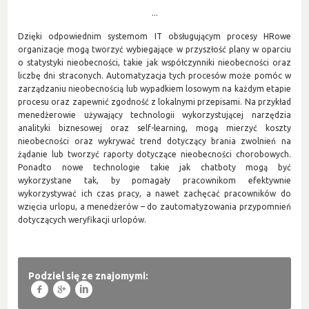
...
Dzięki odpowiednim systemom IT obsługującym procesy HRowe
organizacje mogą tworzyć wybiegające w przyszłość plany w oparciu
o statystyki nieobecności, takie jak współczynniki nieobecności oraz
liczbę dni straconych. Automatyzacja tych procesów może pomóc w
zarządzaniu nieobecnością lub wypadkiem losowym na każdym etapie
procesu oraz zapewnić zgodność z lokalnymi przepisami. Na przykład
menedżerowie używający technologii wykorzystującej narzędzia
analityki biznesowej oraz self-learning, mogą mierzyć koszty
nieobecności oraz wykrywać trend dotyczący brania zwolnień na
żądanie lub tworzyć raporty dotyczące nieobecności chorobowych.
Ponadto nowe technologie takie jak chatboty mogą być
wykorzystane tak, by pomagały pracownikom efektywnie
wykorzystywać ich czas pracy, a nawet zachęcać pracowników do
wzięcia urlopu, a menedżerów – do zautomatyzowania przypomnień
dotyczących weryfikacji urlopów.
Podziel się ze znajomymi:
f
g
l