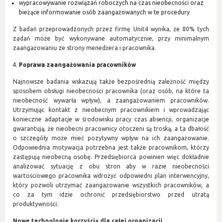
wypracowywanie rozwiązań roboczych na czas nieobecności oraz
bieżące informowanie osób zaangażowanych w te procedury
Z badań przeprowadzonych przez firmę Unit4 wynika, że 80% tych
zadań może być wykonywane automatycznie, przy minimalnym
zaangażowaniu ze strony menedżera i pracownika.
Poprawa zaangażowania pracowników
Najnowsze badania wskazują także bezpośrednią zależność między
sposobem obsługi nieobecności pracownika (oraz osób, na które ta
nieobecność wywarła wpływ), a zaangażowaniem pracowników.
Utrzymując kontakt z nieobecnym pracownikiem i wprowadzając
konieczne adaptacje w środowisku pracy czas absencji, organizacje
gwarantują, że nieobecni pracownicy otoczeni są troską, a ta dbałość
o szczegóły może mieć pozytywny wpływ na ich zaangażowanie.
Odpowiednia motywacja potrzebna jest także pracownikom, którzy
zastępują nieobecną osobę. Przedsiębiorca powinien więc dokładnie
analizować sytuację z obu stron aby w razie nieobecności
wartościowego pracownika wdrożyć odpowiedni plan interwencyjny,
który pozwoli utrzymać zaangażowanie wszystkich pracowników, a
co za tym idzie ochronić przedsiębiorstwo przed utratą
produktywności.
Nowe technologie korzyścią dla całej organizacji