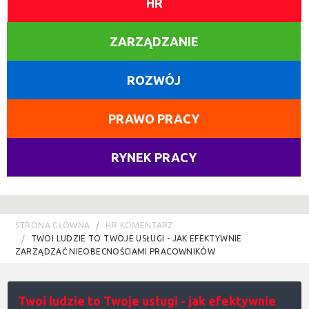
HR
ZARZĄDZANIE
ROZWÓJ
PRAWO PRACY
RYNEK PRACY
STRONA GŁÓWNA
HR KOMENTARZ
TWOI LUDZIE TO TWOJE USŁUGI - JAK EFEKTYWNIE
ZARZĄDZAĆ NIEOBECNOŚCIAMI PRACOWNIKÓW
Twoi ludzie to Twoje usługi - jak efektywnie