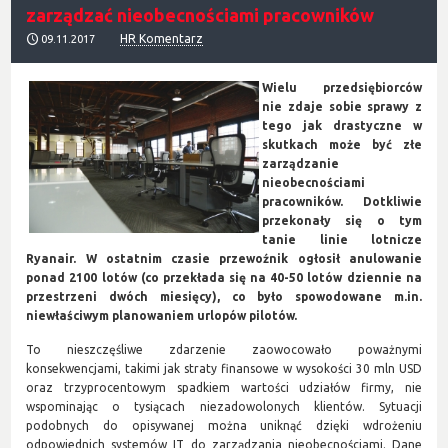
zarządzać nieobecnościami pracowników
HR Komentarz
09.11.2017
Wielu przedsiębiorców
nie zdaje sobie sprawy z
tego jak drastyczne w
skutkach może być złe
zarządzanie
nieobecnościami
pracowników. Dotkliwie
przekonały się o tym
tanie linie lotnicze
Ryanair. W ostatnim czasie przewoźnik ogłosił anulowanie
ponad 2100 lotów (co przekłada się na 40-50 lotów dziennie na
przestrzeni dwóch miesięcy), co było spowodowane m.in.
niewłaściwym planowaniem urlopów pilotów.
To nieszczęśliwe zdarzenie zaowocowało poważnymi
konsekwencjami, takimi jak straty finansowe w wysokości 30 mln USD
oraz trzyprocentowym spadkiem wartości udziałów firmy, nie
wspominając o tysiącach niezadowolonych klientów. Sytuacji
podobnych do opisywanej można uniknąć dzięki wdrożeniu
odpowiednich systemów IT do zarządzania nieobecnościami. Dane