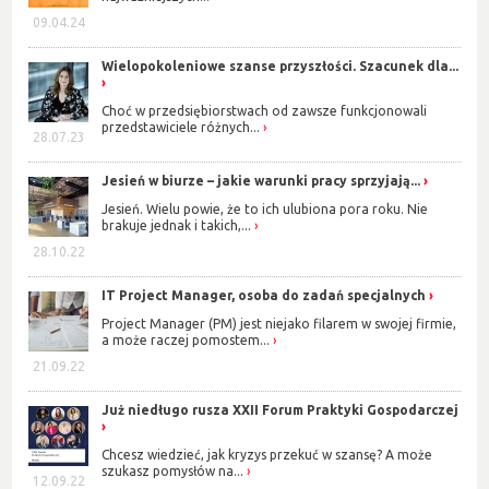
09.04.24
Wielopokoleniowe szanse przyszłości. Szacunek dla...
Choć w przedsiębiorstwach od zawsze funkcjonowali
przedstawiciele różnych...
28.07.23
Jesień w biurze – jakie warunki pracy sprzyjają...
Jesień. Wielu powie, że to ich ulubiona pora roku. Nie
brakuje jednak i takich,...
28.10.22
IT Project Manager, osoba do zadań specjalnych
Project Manager (PM) jest niejako filarem w swojej firmie,
a może raczej pomostem...
21.09.22
Już niedługo rusza XXII Forum Praktyki Gospodarczej
Chcesz wiedzieć, jak kryzys przekuć w szansę? A może
szukasz pomysłów na...
12.09.22