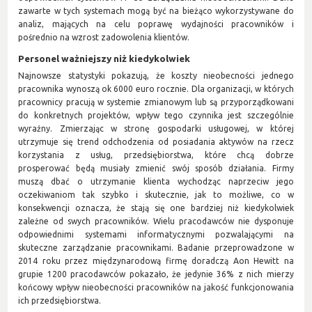
zawarte w tych systemach mogą być na bieżąco wykorzystywane do
analiz, mających na celu poprawę wydajności pracowników i
pośrednio na wzrost zadowolenia klientów.
Personel ważniejszy niż kiedykolwiek
Najnowsze statystyki pokazują, że koszty nieobecności jednego
pracownika wynoszą ok 6000 euro rocznie. Dla organizacji, w których
pracownicy pracują w systemie zmianowym lub są przyporządkowani
do konkretnych projektów, wpływ tego czynnika jest szczególnie
wyraźny. Zmierzając w stronę gospodarki usługowej, w której
utrzymuje się trend odchodzenia od posiadania aktywów na rzecz
korzystania z usług, przedsiębiorstwa, które chcą dobrze
prosperować będą musiały zmienić swój sposób działania. Firmy
muszą dbać o utrzymanie klienta wychodząc naprzeciw jego
oczekiwaniom tak szybko i skutecznie, jak to możliwe, co w
konsekwencji oznacza, że stają się one bardziej niż kiedykolwiek
zależne od swych pracowników. Wielu pracodawców nie dysponuje
odpowiednimi systemami informatycznymi pozwalającymi na
skuteczne zarządzanie pracownikami. Badanie przeprowadzone w
2014 roku przez międzynarodową firmę doradczą Aon Hewitt na
grupie 1200 pracodawców pokazało, że jedynie 36% z nich mierzy
końcowy wpływ nieobecności pracowników na jakość funkcjonowania
ich przedsiębiorstwa.