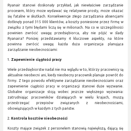
Ryanair stanowi doskonały przykład, jak niewłaściwe zarządzanie
procesem, który może wydawać się relatywnie prosty, może okazać
się fatalne w skutkach. Konsekwencje złego zarządzania absencjami
dotknęły ponad 315 000 klientów, a koszty poniesione przez firmę w
związku z tymi błędami liczą się w milionach. Na co w szczególności
powinien zwrócić uwagę przedsiębiorca, aby nie pójść w ślady
Ryanaira? Poniżej przedstawiamy 4 kluczowe aspekty, na które
powinna zwrócić uwagę każda duża organizacja planująca
zarządzanie nieobecnościami:
Zapewnienie ciągłości pracy
Wiele przedsiębiorstw nadal nie ma wglądu w to, którzy pracownicy są
aktualnie nieobecni ani, kiedy nieobecny pracownik planuje powrót do
firmy. Z tego powodu efektywne zarządzanie nieobecnościami oraz
zapewnienie ciągłości pracy w organizacji stanowi duże wyzwanie.
Globalne organizacje stoją wobec jeszcze większego wyzwania:
zatrudniając pracowników działających w wielu krajach, muszą
przestrzegać przepisów związanych z nieobecnościami,
obowiązujących w każdym z tych państw.
Kontrola kosztów nieobecności
Koszty mające związek z personelem stanowią największą, dającą się