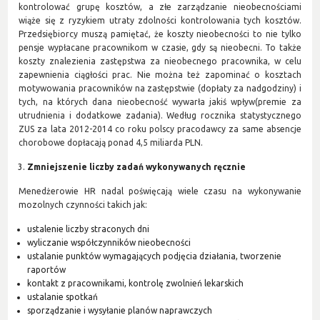
kontrolować grupę kosztów, a złe zarządzanie nieobecnościami
wiąże się z ryzykiem utraty zdolności kontrolowania tych kosztów.
Przedsiębiorcy muszą pamiętać, że koszty nieobecności to nie tylko
pensje wypłacane pracownikom w czasie, gdy są nieobecni. To także
koszty znalezienia zastępstwa za nieobecnego pracownika, w celu
zapewnienia ciągłości prac. Nie można też zapominać o kosztach
motywowania pracowników na zastępstwie (dopłaty za nadgodziny) i
tych, na których dana nieobecność wywarła jakiś wpływ(premie za
utrudnienia i dodatkowe zadania). Według rocznika statystycznego
ZUS za lata 2012-2014 co roku polscy pracodawcy za same absencje
chorobowe dopłacają ponad 4,5 miliarda PLN.
Zmniejszenie liczby zadań wykonywanych ręcznie
Menedżerowie HR nadal poświęcają wiele czasu na wykonywanie
mozolnych czynności takich jak:
ustalenie liczby straconych dni
wyliczanie współczynników nieobecności
ustalanie punktów wymagających podjęcia działania, tworzenie
raportów
kontakt z pracownikami, kontrolę zwolnień lekarskich
ustalanie spotkań
sporządzanie i wysyłanie planów naprawczych