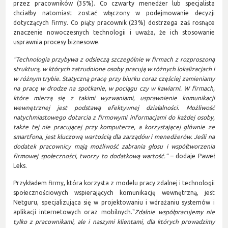
przez pracowników (35%). Co czwarty menedżer lub specjalista
chciałby natomiast zostać włączony w podejmowanie decyzji
dotyczących firmy. Co piąty pracownik (23%) dostrzega zaś rosnące
znaczenie nowoczesnych technologii i uważa, że ich stosowanie
usprawnia procesy biznesowe.
"Technologia przybywa z odsieczą szczególnie w firmach z rozproszoną
strukturą, w których zatrudnione osoby pracują w różnych lokalizacjach i
w różnym trybie. Statyczną pracę przy biurku coraz częściej zamieniamy
na pracę w drodze na spotkanie, w pociągu czy w kawiarni. W firmach,
które mierzą się z takimi wyzwaniami, usprawnienie komunikacji
wewnętrznej jest podstawą efektywnej działalności. Możliwość
natychmiastowego dotarcia z firmowymi informacjami do każdej osoby,
także tej nie pracującej przy komputerze, a korzystającej głównie ze
smartfona, jest kluczową wartością dla zarządów i menedżerów. Jeśli na
dodatek pracownicy mają możliwość zabrania głosu i współtworzenia
firmowej społeczności, tworzy to dodatkową wartość."
– dodaje Paweł
Leks.
Przykładem firmy, która korzysta z modelu pracy zdalnej i technologii
społecznościowych wspierających komunikację wewnętrzną, jest
Netguru, specjalizująca się w projektowaniu i wdrażaniu systemów i
aplikacji internetowych oraz mobilnych."
Zdalnie współpracujemy nie
tylko z pracownikami, ale i naszymi klientami, dla których prowadzimy