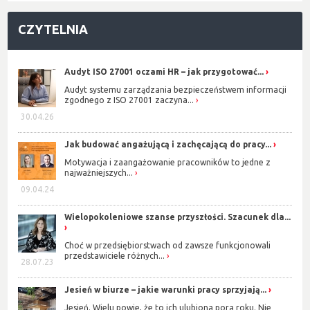
CZYTELNIA
Audyt ISO 27001 oczami HR – jak przygotować...
Audyt systemu zarządzania bezpieczeństwem informacji
zgodnego z ISO 27001 zaczyna...
30.04.26
Jak budować angażującą i zachęcającą do pracy...
Motywacja i zaangażowanie pracowników to jedne z
najważniejszych...
09.04.24
Wielopokoleniowe szanse przyszłości. Szacunek dla...
Choć w przedsiębiorstwach od zawsze funkcjonowali
przedstawiciele różnych...
28.07.23
Jesień w biurze – jakie warunki pracy sprzyjają...
Jesień. Wielu powie, że to ich ulubiona pora roku. Nie