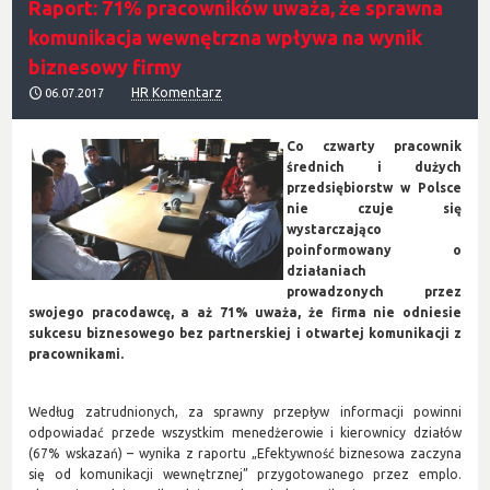
Raport: 71% pracowników uważa, że sprawna
komunikacja wewnętrzna wpływa na wynik
biznesowy firmy
HR Komentarz
06.07.2017
Co czwarty pracownik
średnich i dużych
przedsiębiorstw w Polsce
nie czuje się
wystarczająco
poinformowany o
działaniach
prowadzonych przez
swojego pracodawcę, a aż 71% uważa, że firma nie odniesie
sukcesu biznesowego bez partnerskiej i otwartej komunikacji z
pracownikami.
Według zatrudnionych, za sprawny przepływ informacji powinni
odpowiadać przede wszystkim menedżerowie i kierownicy działów
(67% wskazań) – wynika z raportu „Efektywność biznesowa zaczyna
się od komunikacji wewnętrznej” przygotowanego przez emplo.