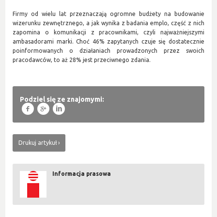
Firmy od wielu lat przeznaczają ogromne budżety na budowanie
wizerunku zewnętrznego, a jak wynika z badania emplo, część z nich
zapomina o komunikacji z pracownikami, czyli najważniejszymi
ambasadorami marki. Choć 46% zapytanych czuje się dostatecznie
poinformowanych o działaniach prowadzonych przez swoich
pracodawców, to aż 28% jest przeciwnego zdania.
Podziel się ze znajomymi:
f
g
l
Drukuj artykuł
Informacja prasowa