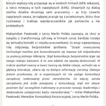
którym większą rolę przypisuje się w średnich firmach (68% wskazań),
a nieco mniejszą w tych największych (64%). Otwartych na dialog
szefów działów doceniają sami pracownicy – aż trzy czwarte
zapytanych uważa, że najlepiej pracuje się z przełożonym, który chce
rozmawiać i traktuje współpracowników jak partnerów a nie
podwładnych.
Maksymilian Pawłowski z Leroy Merlin Polska zauważa, że choć w
związku z transformacją cyfrową, w firmach coraz bardziej rozwija
się wirtualny kontakt z i między pracownikami, to wciąż najważniejszą
rolę odgrywają bezpośrednie spotkania. "
Dzięki nowoczesnej
technologii możliwe jest komunikowanie się masowe lub indywidualne
za pomocą jednego kliknięcia. Stąd komunikacja bezpośrednia staje się
swego rodzaju luksusem. A to ona właśnie ma wysoką skuteczność. W
trakcie spotkań twarzą w twarz tworzą się bliskie relacje, wchodzi się w
głębszą interakcje, zbiera się na bieżąco informację zwrotną. Dlatego
jestem przekonany, że w organizacjach nic nie zastąpi komunikacji
zarządczej realizowanej przez menedżerów. Co więcej, sztuka
zarządzania jest ściśle powiązana z komunikacją, stąd ten obszar
powinien być szczególnie traktowany w procesie rozwoju leadershipu i
doskonalenia umiejętności kadry menedżerskiej."
– mówi Maksymilian
Pawłowski, Menedżer Komunikacji Korporacyjnej, Leroy Merlin Polska.
...