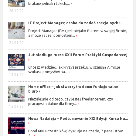
brakuje jednak i takich,...
28.10.22
IT Project Manager, osoba do zadań specjalnych
Project Manager (PM) jest niejako filarem w swojej firmie,
a może raczej pomostem...
21.09.22
Już niedługo rusza XXII Forum Praktyki Gospodarczej
Chcesz wiedzieć, jak kryzys przekuć w szansę? A może
szukasz pomysłów na...
12.09.22
Home office – jak stworzyć w domu funkcjonalne
biuro
Niezależnie od tego, czy jesteś freelancerem, czy
pracujesz zdalnie dla firmy...
15.07.22
Nowa Nadzieja – Podsumowanie XIX Edycji Kursu Na...
Pond 600 uczestników, dyskusje na czacie, 7 panelistów,
4...