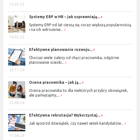
15.05.25
Systemy ERP w HR – jak usprawniają...
Systemy ERP od lat cieszą się coraz większą popularnością
i na ich wdrożenie...
18.02.25
Efektywne planowanie rozwoju...
Chociaż wiele zależy od chęci pracownika, odgórne
planowanie ścieżki...
26.11.24
Ocena pracownika – jak ją...
Ocena pracownika to dla niektórych przykry obowiązek,
ale pamiętajmy,...
23.08.24
Efektywna rekrutacja? Wykorzystaj...
Jak spośród dziesiątek, czy nawet setek kandydatów...
17.06.24