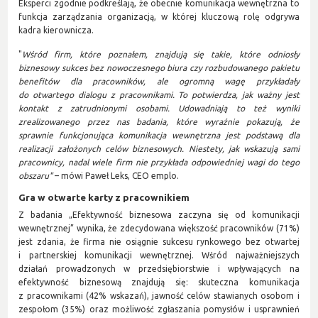
Eksperci zgodnie podkreślają, że obecnie komunikacja wewnętrzna to
funkcja zarządzania organizacją, w której kluczową rolę odgrywa
kadra kierownicza.
"
Wśród firm, które poznałem, znajdują się takie, które odniosły
biznesowy sukces bez nowoczesnego biura czy rozbudowanego pakietu
benefitów dla pracowników, ale ogromną wagę przykładały
do otwartego dialogu z pracownikami. To potwierdza, jak ważny jest
kontakt z zatrudnionymi osobami. Udowadniają to też wyniki
zrealizowanego przez nas badania, które wyraźnie pokazują, że
sprawnie funkcjonująca komunikacja wewnętrzna jest podstawą dla
realizacji założonych celów biznesowych. Niestety, jak wskazują sami
pracownicy, nadal wiele firm nie przykłada odpowiedniej wagi do tego
obszaru"
– mówi Paweł Leks, CEO emplo.
Gra w otwarte karty z pracownikiem
Z badania „Efektywność biznesowa zaczyna się od komunikacji
wewnętrznej” wynika, że zdecydowana większość pracowników (71%)
jest zdania, że firma nie osiągnie sukcesu rynkowego bez otwartej
i partnerskiej komunikacji wewnętrznej. Wśród najważniejszych
działań prowadzonych w przedsiębiorstwie i wpływających na
efektywność biznesową znajdują się: skuteczna komunikacja
z pracownikami (42% wskazań), jawność celów stawianych osobom i
zespołom (35%) oraz możliwość zgłaszania pomysłów i usprawnień