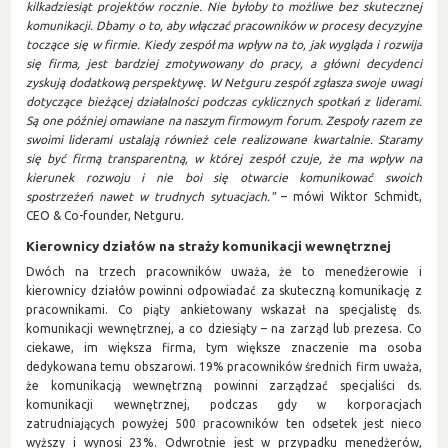
kilkadziesiąt projektów rocznie. Nie byłoby to możliwe bez skutecznej
komunikacji. Dbamy o to, aby włączać pracowników w procesy decyzyjne
toczące się w firmie. Kiedy zespół ma wpływ na to, jak wygląda i rozwija
się firma, jest bardziej zmotywowany do pracy, a główni decydenci
zyskują dodatkową perspektywę. W Netguru zespół zgłasza swoje uwagi
dotyczące bieżącej działalności podczas cyklicznych spotkań z liderami.
Są one później omawiane na naszym firmowym forum. Zespoły razem ze
swoimi liderami ustalają również cele realizowane kwartalnie. Staramy
się być firmą transparentną, w której zespół czuje, że ma wpływ na
kierunek rozwoju i nie boi się otwarcie komunikować swoich
spostrzeżeń nawet w trudnych sytuacjach."
– mówi Wiktor Schmidt,
CEO & Co-founder, Netguru.
Kierownicy działów na straży komunikacji wewnętrznej
Dwóch na trzech pracowników uważa, że to menedżerowie i
kierownicy działów powinni odpowiadać za skuteczną komunikację z
pracownikami. Co piąty ankietowany wskazał na specjalistę ds.
komunikacji wewnętrznej, a co dziesiąty – na zarząd lub prezesa. Co
ciekawe, im większa firma, tym większe znaczenie ma osoba
dedykowana temu obszarowi. 19% pracowników średnich firm uważa,
że komunikacją wewnętrzną powinni zarządzać specjaliści ds.
komunikacji wewnętrznej, podczas gdy w korporacjach
zatrudniających powyżej 500 pracowników ten odsetek jest nieco
wyższy i wynosi 23%. Odwrotnie jest w przypadku menedżerów,