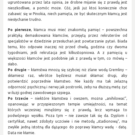
ugruntowana przez lata opinia, że drobne mijanie się z prawdą jest
nieszkodliwe, a pomóc może. Cóż, jeśli już ktoś koniecznie chce
zabawić się w Pinokia, niech pamięta, że być skutecznym kłamcą jest
niesłychanie trudno.
Po pierwsze
, kłamca musi mieć znakomitą pamięć – powszechna
praktyką demaskowania kłamców, przejętą przez rekruterów od
specjalistów w dziedzinie przesłuchań jest powtarzanie pytań. Biada
temu, kto odpowie inaczej niż przed chwilą, godzina czy dwoma
tygodniami, jeśli rekrutacja jest kilkustopniowa. A z pamięcią u
większości kłamców jest podobnie jak z prawdą w tym, co mówią –
słabo.
Po drugie
– kłamstwa mnożą się szybciej niż zlane wodą Gremliny –
skłamiesz raz, wkrótce będziesz musiał skłamać drugi, aby
potwierdzić poprzednie kłamstwo. Nie każdy ma tak żelazną
odporność psychiczną i nerwy jak postronki, żeby na dłuższą metę żyć
w iluzji godnej zawodowego szpiega.
Po trzecie
– niektóre kłamstwa i owszem, można „anihilować”,
opanowując w przyspieszonym tempie umiejętności, na temat
których wcześniej minęliśmy się z prawdą, lecz wymaga to
podwójnego wysiłku. Poza tym – nie zawsze tak się da. Dyplom i
certyfikat, nawet zdobyty uczciwie i nie metodą „stadionową”, ma
zwykle jedną istotną dla dążącego do poprawy kłamcy wadę - datę.
Data nie kłamie.