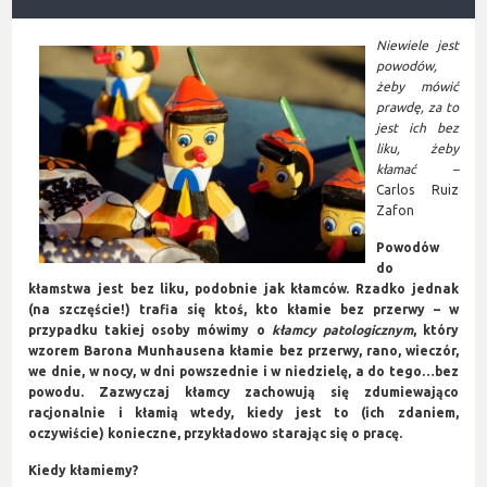
Niewiele jest
powodów,
żeby mówić
prawdę, za to
jest ich bez
liku, żeby
kłamać –
Carlos Ruiz
Zafon
Powodów
do
kłamstwa jest bez liku, podobnie jak kłamców. Rzadko jednak
(na szczęście!) trafia się ktoś, kto kłamie bez przerwy – w
przypadku takiej osoby mówimy o
kłamcy patologicznym
, który
wzorem Barona Munhausena kłamie bez przerwy, rano, wieczór,
we dnie, w nocy, w dni powszednie i w niedzielę, a do tego…bez
powodu. Zazwyczaj kłamcy zachowują się zdumiewająco
racjonalnie i kłamią wtedy, kiedy jest to (ich zdaniem,
oczywiście) konieczne, p
rzykładowo starając się o pracę.
Kiedy kłamiemy?