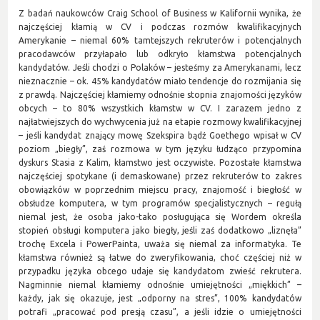
Z badań naukowców Craig School of Business w Kalifornii wynika, że
najczęściej kłamią w CV i podczas rozmów kwalifikacyjnych
Amerykanie – niemal 60% tamtejszych rekruterów i potencjalnych
pracodawców przyłapało lub odkryło kłamstwa potencjalnych
kandydatów. Jeśli chodzi o Polaków – jesteśmy za Amerykanami, lecz
nieznacznie – ok. 45% kandydatów miało tendencje do rozmijania się
z prawdą. Najczęściej kłamiemy odnośnie stopnia znajomości języków
obcych – to 80% wszystkich kłamstw w CV. I zarazem jedno z
najłatwiejszych do wychwycenia już na etapie rozmowy kwalifikacyjnej
– jeśli kandydat znający mowę Szekspira bądź Goethego wpisał w CV
poziom „biegły”, zaś rozmowa w tym języku łudząco przypomina
dyskurs Stasia z Kalim, kłamstwo jest oczywiste. Pozostałe kłamstwa
najczęściej spotykane (i demaskowane) przez rekruterów to zakres
obowiązków w poprzednim miejscu pracy, znajomość i biegłość w
obsłudze komputera, w tym programów specjalistycznych – regułą
niemal jest, że osoba jako-tako posługująca się Wordem określa
stopień obsługi komputera jako biegły, jeśli zaś dodatkowo „liznęła”
trochę Excela i PowerPainta, uważa się niemal za informatyka. Te
kłamstwa również są łatwe do zweryfikowania, choć częściej niż w
przypadku języka obcego udaje się kandydatom zwieść rekrutera.
Nagminnie niemal kłamiemy odnośnie umiejętności „miękkich” –
każdy, jak się okazuje, jest „odporny na stres”, 100% kandydatów
potrafi „pracować pod presją czasu”, a jeśli idzie o umiejętności