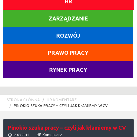
HR
ZARZĄDZANIE
ROZWÓJ
PRAWO PRACY
RYNEK PRACY
STRONA GŁÓWNA
HR KOMENTARZ
PINOKIO SZUKA PRACY – CZYLI JAK KŁAMIEMY W CV
Pinokio szuka pracy – czyli jak kłamiemy w CV
HR Komentarz
02.03.2015