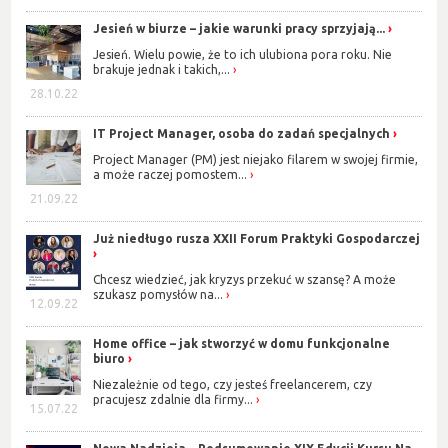
Jesień w biurze – jakie warunki pracy sprzyjają...
Jesień. Wielu powie, że to ich ulubiona pora roku. Nie
brakuje jednak i takich,...
28.10.22
IT Project Manager, osoba do zadań specjalnych
Project Manager (PM) jest niejako filarem w swojej firmie,
a może raczej pomostem...
21.09.22
Już niedługo rusza XXII Forum Praktyki Gospodarczej
Chcesz wiedzieć, jak kryzys przekuć w szansę? A może
szukasz pomysłów na...
12.09.22
Home office – jak stworzyć w domu funkcjonalne
biuro
Niezależnie od tego, czy jesteś freelancerem, czy
pracujesz zdalnie dla firmy...
15.07.22