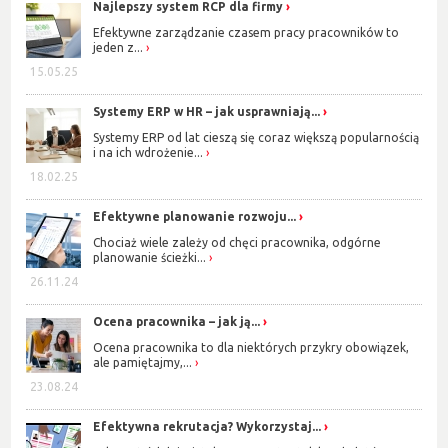
Najlepszy system RCP dla firmy
Efektywne zarządzanie czasem pracy pracowników to
jeden z...
15.05.25
Systemy ERP w HR – jak usprawniają...
Systemy ERP od lat cieszą się coraz większą popularnością
i na ich wdrożenie...
18.02.25
Efektywne planowanie rozwoju...
Chociaż wiele zależy od chęci pracownika, odgórne
planowanie ścieżki...
26.11.24
Ocena pracownika – jak ją...
Ocena pracownika to dla niektórych przykry obowiązek,
ale pamiętajmy,...
23.08.24
Efektywna rekrutacja? Wykorzystaj...