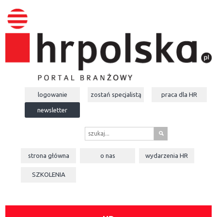
logowanie
zostań specjalistą
praca dla
HR
newsletter
s
strona główna
o nas
wydarzenia
HR
SZKOLENIA