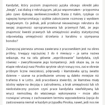
Kandydat, który poziom znajomości języka obcego określił jako
„biegły”, zaś dialog z rekrutującym, jak już wspomniałem - przypomina
jako żywo dyskusję sienkiewiczowskich Stasia z Kalim, ryzykuje co
najwyżej kompromitację i szybkie zakończenie rozmowy z wynikiem
negatywnym. Co jednak, jeśli przekonał nieuważnego rekrutera do
swojej znajomości oprogramowania lub przemycił fakt, że jego
znajomość kwestii prawnych lub umiejętności analizy statystycznej
odpowiadają umiejętności strzelania z karabinu u szympansa
bonobo?
Zazwyczaj pierwsza umowa zawierana z pracownikiem jest na okres
próbny, trwający najczęściej 3 do 6 miesięcy – ja sama nazwa
wskazuje, ma na celu głównie „wypróbowanie” kandydata, czyli
również – zweryfikowanie jego kompetencji. Jeśli okaże się, że na
etapie rekrutacji nasz Pinokio sprytnie ukrył rosnący nos, zaś w okresie
próbnym liczne nieścisłości, półprawdy i kłamstewka ujrzą światło
dzienne – szanse na przedłużenie umowy są daleko mniejsze niż
trafienia 6 w Lotto. Jeśli pracodawca stwierdzi, że kłamstwa miały
istotny wpływ na decyzję o zatrudnieniu, a brak umiejętności lub ich
niedostateczny poziom czyni prace kandydata nieefektywną lub
wręcz niemożliwą do właściwego wykonywania – może albo
rozwiązać umowę z zachowaniem terminu wypowiedzenia (opcja do
zastosowania niemal w każdym przypadku Pinokia, nawet, jeśli nos nie