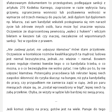
sfałszowanym dokumentem to przestępstwo, podlegające sankcji z
artykułu 270 Kodeksu Karnego, zagrożone w razie wykrycia karą
grzywny, ograniczenia wonności lub pozbawienia wolności w
wymiarze od trzech miesięcy do pięciu lat. Jeśli dyplom był dyplomem
np. lekarza, zaś sam kandydat wskutek posługiwania się nim naraził
życie lub zdrowie innych osób, kara może być znacznie wyższa.
Oczywiście ze stuprocentową pewnością „wyleci z hukiem” i wilczym
biletem w kieszeni tak czy inaczej, niezależnie od wspomnianych
sankcji. Też w zgodzie z prawem.
„Nie zadawaj pytań, nie usłyszysz kłamstwa”
mówi stare przysłowie.
Oczywiście w kontekście rozmów kwalifikacyjnych ta mądrość ludowa
jest niemal bezużyteczna, jednak…no właśnie – niemal. Bowiem
prawo reguluje również kwestie tego o co kandydata trzeba, o co
można, a o co bezwzględnie nie wolno pytać. I nie tylko po to, by nie
usłyszeć kłamstwa. Potencjalny pracodawca lub rekruter lepiej niech
zaspokoi skłonność do ryzyka skacząc na bungee, niż pyta kandydatkę
do pracy, czy przypadkiem nie zamierza zajść w ciążę. Jeśli po paru
miesiącach okaże się, że „został wprowadzony w błąd”, lepiej niech tę
żabę przełknie. Chyba, że wizyty w sądzie lubi bardziej niż swoją pracę.
...
Jeśli komuś zależy na pracy, gotów jest na wiele. Panuje do tego