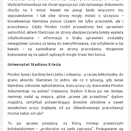
Wydział Komunikacji nie chciał wypożyczyć zatrzymanego dokumentu
choćby na 5 minut. Nawet nie pisnął, kiedy wręczono mu
wypowiedzenie. I tak obie strony mogły mówić o szczęściu –
konsekwencje kłamstwa ponosi czasem nie tylko pracownik, ale i
pracodawca. Gdyby Pinokio rozbił prowadzony bez uprawnień
samochód, aktem filantropii ze strony ubezpieczyciela byłaby wypłata
odszkodowania – informacja o braku uprawnień zostałaby
niewątpliwie uznana za łatwą do zweryfikowania, zaś uchybienie w tej
kwestii – za zaniedbanie ze strony pracodawcy. Wzajemne
boksowanie się na salach sądowych mogło trwać bez końca.
Uniwersytet Stadionu X-lecia
Pinokio bywa i bardziej bezczelny i odważny…a raczej lekkomyślny do
granic absurdu. Kłamstwo to jedno, ale co z sytuacją, gdy swoje
kłamstwa, odnośnie wykształcenia, stażu pracy czy stanowiska Pinokio
dokumentuje na piśmie? Osławiony Stadion X-lecia już nie istnieje,
niemniej nadal są miejsca, gdzie „prawie jak prawdziwy” dyplom
magistra, certyfikat potwierdzający dowolne szkolenie a nawet
świadectwo pracy (najlepiej od już zlikwidowanego pracodawcy)
można nabyć od ręki?
To już sprawa poważna, za którą, mówiąc prawniczym
kolokwializmem – „prokurator na sanki zaprasza”. Posługiwanie się