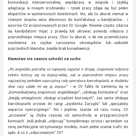
komunikacji interpersonalnej, współpracę w zespole i szybką
adaptację w nowym środowisku – rynek pracy zdaje się być pełen
ekspertów w wymienionych dziedzinach. No, ale to akurat niemal w
równym stopniu wina skłonności do konfabulacji u kandytatów… i
wzorów CV proponowanych przez Dr Google. Równie często zdarza
się kandydatom mijać z prawdą lub ukrywać powody odejścia z
poprzedniego miejsca pracy. Choć tu akurat, o ile nie przemilczano
zwolnienia za ciężkie naruszenia obowiązków lub…wskutek
poprzednich kłamstw, zwykle brak konsekwencji.
Kłamstwo nie zawsze uchodzi na sucho
„Po angielsku potrafię co najwyżej zapytać o drogę, znajomość edytora
tekstu kończy się na kopiuj-wklej, zaś w poprzednim miejscu pracy
najczęściej pełniłam zaszczytną rolę operatora kserokopiarki, w dodatku
dwa razy udało mi się ją zepsuć” –
w CV fakty te zamienią się w
„komunikatywną znajomość angielskiego”, „obsługę komputera” oraz
„biegłą umiejętność obsługi urządzeń biurowych”, zaś sama obsługa
kserokopiarki urośnie do rangi „asystenta Zarządu” lub „specjalisty
wsparcia operacyjnego”. No i pięknie, szanse od razu rosną. CV
„picowane” są chyba częściej niż samochody w przygranicznych
komisach. Jeśli jednak „odpicuję” kompletnego szrota i sprzedam za
cenę perfekcyjnie utrzymanego modelu, mam pełne szanse trafić do
sądu. A co z „odpicowanym” CV?