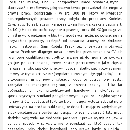
urósł nad miarę), albo, w przypadkach nieco poważniejszych -
skorzystać z możliwości, jaką ustawodawca przewidział dla niego w
prawie pracy, konkretnie – w art. 300 KP, który w kwestiach
nieuregulowanych prawem pracy odsyła do przepisów Kodeksu
Cywilnego. Tu zaś, niczym karabinierzy na Pinokia, czekają zapisy art.
84 KC (błąd co do treści czynności prawnej) oraz 86 KC (podstęp vel
umyślne wprowadzenie w błąd) – pracodawca może, powołując się na
przywołane przepisy, odstąpić od zawarcia umowy ze skutkiem
natychmiastowym. Sam Kodeks Pracy też przewiduje możliwość
utarcia Pinokiowi długiego nosa – poważne przekłamanie w CV lub
rozmowie kwalifikacyjnej, podtrzymywane aż do momentu wykrycia
go już po zatrudnieniu, może zostać potraktowane jako ciężkie
naruszenie obowiązków pracowniczych i skutkować rozwiązaniem
umowy w trybie art. 52 KP (popularnie zwanym „dyscyplinarką” ). Tu
przypomina mi się pewna sytuacja, kiedy to zatrudniony został
kandydat na managera regionu, z pozoru idealny – kilka lat
doświadczenia jako przedstawiciel handlowy, z ukończonymi
specjalistycznymi studiami podyplomowymi. Tyle, że… szybko wyszło
na jaw, iż ów ideał zataił fakt, że kilka miesięcy wstecz zabawił się w
Hołowczyca na drodze publicznej, w dodatku mając w wydychanym
złoty dwadzieścia z tendencją rosnącą i przez najbliższe 3 lata mógł
siedzieć wyłącznie na siedzeniu pasażera. Sprawa wyszła na jaw w
banalny sposób – spryciarz nie przewidział, że ktoś będzie tak
bezczelny, żeby chcieć kserokopii jego prawa jazdy…a Policja i