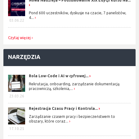
Nowa Nadzieja – Podsumowanie XIX Edycji Kursu Na...
Pond 600 uczestników, dyskusje na czacie, 7 panelistów,
4...
03.06.22
Czytaj więcej
NARZĘDZIA
Rola Low-Code i AI w cyfrowej...
Rekrutacja, onboarding, zarządzanie dokumentacją
pracowniczą, szkolenia,...
23.03.26
Rejestracja Czasu Pracy i Kontrola...
Zarządzanie czasem pracy i bezpieczeństwem to
obszary, które coraz...
17.10.25