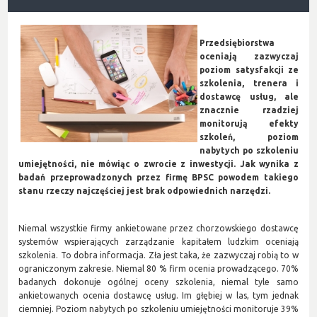
Przedsiębiorstwa
oceniają zazwyczaj
poziom satysfakcji ze
szkolenia, trenera i
dostawcę usług, ale
znacznie rzadziej
monitorują efekty
szkoleń, poziom
nabytych po szkoleniu
umiejętności, nie mówiąc o zwrocie z inwestycji. Jak wynika z
badań przeprowadzonych przez firmę BPSC powodem takiego
stanu rzeczy najczęściej jest brak odpowiednich narzędzi.
Niemal wszystkie firmy ankietowane przez chorzowskiego dostawcę
systemów wspierających zarządzanie kapitałem ludzkim oceniają
szkolenia. To dobra informacja. Zła jest taka, że zazwyczaj robią to w
ograniczonym zakresie. Niemal 80 % firm ocenia prowadzącego. 70%
badanych dokonuje ogólnej oceny szkolenia, niemal tyle samo
ankietowanych ocenia dostawcę usług. Im głębiej w las, tym jednak
ciemniej. Poziom nabytych po szkoleniu umiejętności monitoruje 39%