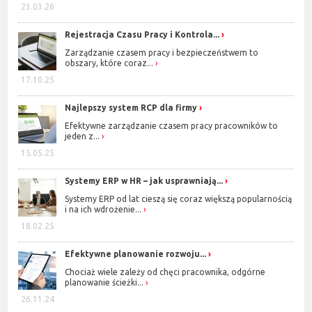
23.03.26
Rejestracja Czasu Pracy i Kontrola...
Zarządzanie czasem pracy i bezpieczeństwem to
obszary, które coraz...
17.10.25
Najlepszy system RCP dla firmy
Efektywne zarządzanie czasem pracy pracowników to
jeden z...
15.05.25
Systemy ERP w HR – jak usprawniają...
Systemy ERP od lat cieszą się coraz większą popularnością
i na ich wdrożenie...
18.02.25
Efektywne planowanie rozwoju...
Chociaż wiele zależy od chęci pracownika, odgórne
planowanie ścieżki...
26.11.24