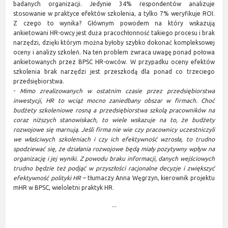
badanych organizacji. Jedynie 34% respondentów analizuje
stosowanie w praktyce efektów szkolenia, a tylko 7% weryfikuje ROI.
Z czego to wynika? Głównym powodem na który wskazują
ankietowani HR-owcy jest duża pracochłonność takiego procesu i brak
narzędzi, dzięki którym można byłoby szybko dokonać kompleksowej
oceny i analizy szkoleń. Na ten problem zwraca uwagę ponad połowa
ankietowanych przez BPSC HR-owców. W przypadku oceny efektów
szkolenia brak narzędzi jest przeszkodą dla ponad co trzeciego
przedsiębiorstwa.
-
Mimo zrealizowanych w ostatnim czasie przez przedsiębiorstwa
inwestycji, HR to wciąż mocno zaniedbany obszar w firmach. Choć
budżety szkoleniowe rosną a przedsiębiorstwa szkolą pracowników na
coraz niższych stanowiskach, to wiele wskazuje na to, że budżety
rozwojowe się marnują. Jeśli firma nie wie czy pracownicy uczestniczyli
we właściwych szkoleniach i czy ich efektywność wzrosła, to trudno
spodziewać się, że działania rozwojowe będą miały pozytywny wpływ na
organizację i jej wyniki. Z powodu braku informacji, danych wejściowych
trudno będzie też podjąć w przyszłości racjonalne decyzje i zwiększyć
efektywność polityki HR
– tłumaczy Anna Węgrzyn, kierownik projektu
mHR w BPSC, wieloletni praktyk HR.
...