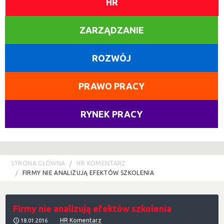
HR
ZARZĄDZANIE
ROZWÓJ
PRAWO PRACY
RYNEK PRACY
STRONA GŁÓWNA
HR KOMENTARZ
FIRMY NIE ANALIZUJĄ EFEKTÓW SZKOLENIA
Firmy nie analizują efektów szkolenia
HR Komentarz
18.01.2016