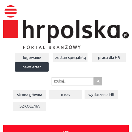
logowanie
zostań specjalistą
praca dla
HR
newsletter
s
strona główna
o nas
wydarzenia
HR
SZKOLENIA