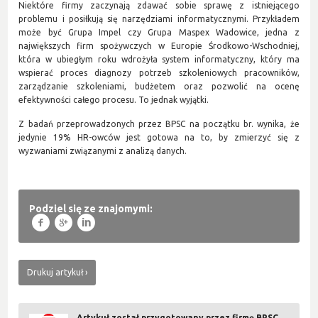
Niektóre firmy zaczynają zdawać sobie sprawę z istniejącego
problemu i posiłkują się narzędziami informatycznymi. Przykładem
może być Grupa Impel czy Grupa Maspex Wadowice, jedna z
największych firm spożywczych w Europie Środkowo-Wschodniej,
która w ubiegłym roku wdrożyła system informatyczny, który ma
wspierać proces diagnozy potrzeb szkoleniowych pracowników,
zarządzanie szkoleniami, budżetem oraz pozwolić na ocenę
efektywności całego procesu. To jednak wyjątki.
Z badań przeprowadzonych przez BPSC na początku br. wynika, że
jedynie 19% HR-owców jest gotowa na to, by zmierzyć się z
wyzwaniami związanymi z analizą danych.
Podziel się ze znajomymi:
f
g
l
Drukuj artykuł
Artykuł został przygotowany przez firmę BPSC