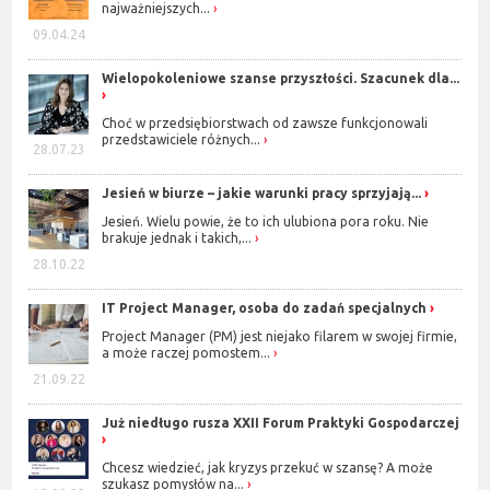
najważniejszych...
09.04.24
Wielopokoleniowe szanse przyszłości. Szacunek dla...
Choć w przedsiębiorstwach od zawsze funkcjonowali
przedstawiciele różnych...
28.07.23
Jesień w biurze – jakie warunki pracy sprzyjają...
Jesień. Wielu powie, że to ich ulubiona pora roku. Nie
brakuje jednak i takich,...
28.10.22
IT Project Manager, osoba do zadań specjalnych
Project Manager (PM) jest niejako filarem w swojej firmie,
a może raczej pomostem...
21.09.22
Już niedługo rusza XXII Forum Praktyki Gospodarczej
Chcesz wiedzieć, jak kryzys przekuć w szansę? A może
szukasz pomysłów na...