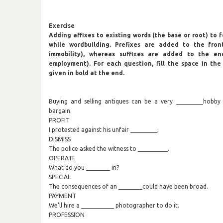
Exercise
Adding affixes to existing words (the base or root) to 
while wordbuilding. Prefixes are added to the front
immobility), whereas suffixes are added to the en
employment). For each question, fill the space in th
given in bold at the end.
Buying and selling antiques can be a very _________hobb
bargain.
PROFIT
I protested against his unfair _________,
DISMISS
The police asked the witness to __________.
OPERATE
What do you ________ in?
SPECIAL
The consequences of an ________could have been broad.
PAYMENT
We'll hire a ___________ photographer to do it.
PROFESSION