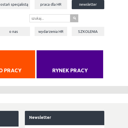
zostań specjalistą
praca dla
HR
newsletter
s
o nas
wydarzenia
HR
SZKOLENIA
O PRACY
RYNEK PRACY
Newsletter