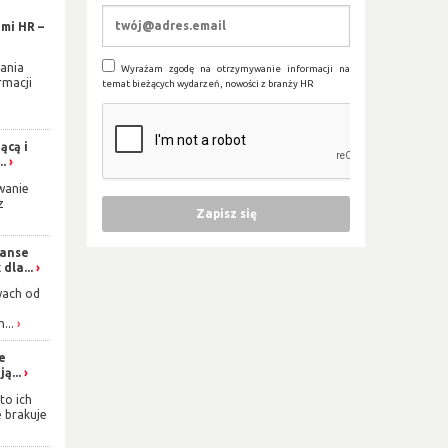
mi HR –
ania
Wyrażam zgodę na otrzymywanie informacji na
rmacji
temat bieżących wydarzeń, nowości z branży HR
ącą i
..
wanie
z
zanse
dla...
wach od
...
ie
ą...
to ich
e brakuje