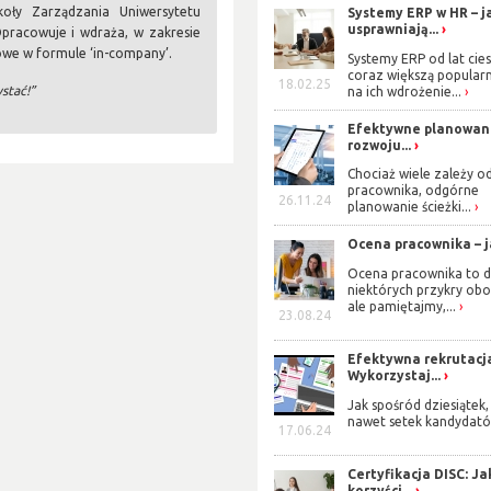
oły Zarządzania Uniwersytetu
Systemy ERP w HR – j
usprawniają...
Opracowuje i wdraża, w zakresie
owe w formule ‘in-company’.
Systemy ERP od lat cies
coraz większą popularn
18.02.25
ystać!”
na ich wdrożenie...
Efektywne planowan
rozwoju...
Chociaż wiele zależy o
pracownika, odgórne
26.11.24
planowanie ścieżki...
Ocena pracownika – ja
Ocena pracownika to d
niektórych przykry obo
ale pamiętajmy,...
23.08.24
Efektywna rekrutacj
Wykorzystaj...
Jak spośród dziesiątek,
nawet setek kandydató
17.06.24
Certyfikacja DISC: Ja
korzyści...