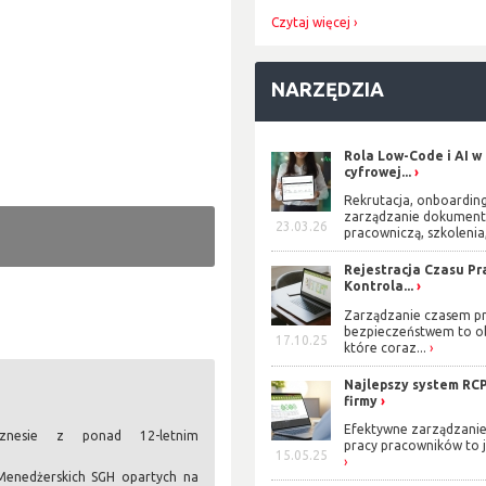
Czytaj więcej
NARZĘDZIA
Rola Low-Code i AI w
cyfrowej...
Rekrutacja, onboarding
zarządzanie dokument
23.03.26
pracowniczą, szkolenia,
Rejestracja Czasu Pra
Kontrola...
Zarządzanie czasem pr
bezpieczeństwem to o
17.10.25
które coraz...
Najlepszy system RCP
firmy
Efektywne zarządzani
iznesie z ponad 12-letnim
pracy pracowników to j
15.05.25
enedżerskich SGH opartych na