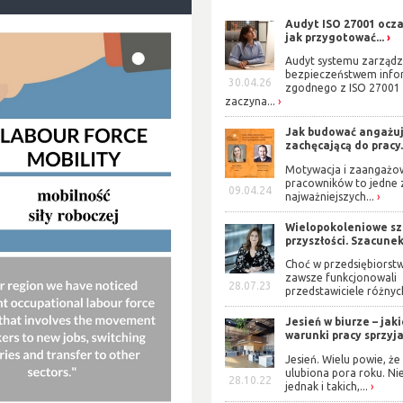
Audyt ISO 27001 ocza
jak przygotować...
Audyt systemu zarządz
bezpieczeństwem info
30.04.26
zgodnego z ISO 27001
zaczyna...
Jak budować angażuj
zachęcającą do pracy.
Motywacja i zaangażo
pracowników to jedne 
09.04.24
najważniejszych...
Wielopokoleniowe s
przyszłości. Szacunek 
Choć w przedsiębiorst
zawsze funkcjonowali
28.07.23
przedstawiciele różnych
Jesień w biurze – jak
warunki pracy sprzyjaj
Jesień. Wielu powie, że 
ulubiona pora roku. Ni
28.10.22
jednak i takich,...