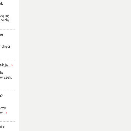
ak
zą się
ością i
ie
d chęci
k ją...
la
wiązek,
a?
 czy
w...
kie