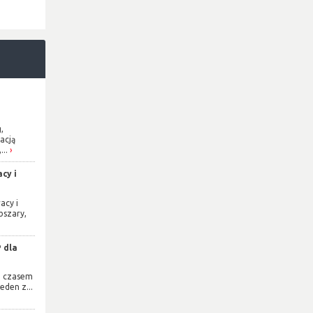
,
acją
...
cy i
acy i
bszary,
 dla
e czasem
eden z...