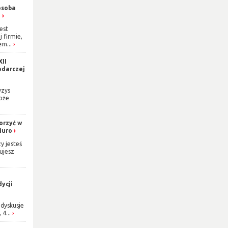
osoba
h
est
j firmie,
m...
XII
odarczej
yzys
oże
orzyć w
iuro
y jesteś
ujesz
ycji
dyskusje
 4...