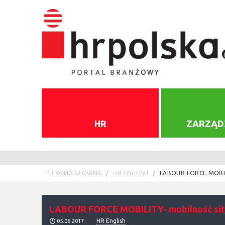
HR
ZARZĄD
STRONA GŁÓWNA
HR ENGLISH
LABOUR FORCE MOBI
LABOUR FORCE MOBILITY- mobilność sił
HR English
05.06.2017