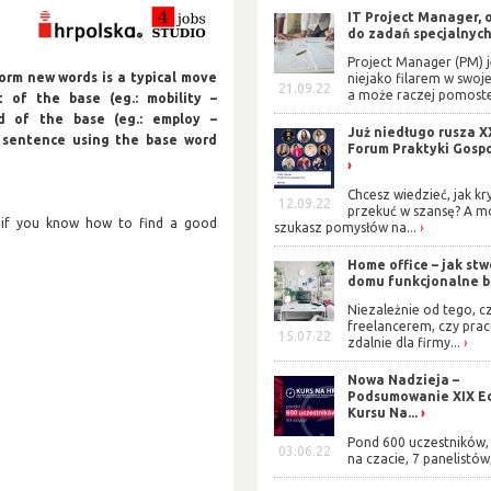
IT Project Manager, 
do zadań specjalnyc
Project Manager (PM) j
form new words is a typical move
niejako filarem w swoje
21.09.22
a może raczej pomoste
 of the base (eg.: mobility –
d of the base (eg.: employ –
Już niedługo rusza X
e sentence using the base word
Forum Praktyki Gosp
Chcesz wiedzieć, jak kr
12.09.22
przekuć w szansę? A m
y if you know how to find a good
szukasz pomysłów na...
Home office – jak stw
domu funkcjonalne b
Niezależnie od tego, cz
freelancerem, czy prac
15.07.22
zdalnie dla firmy...
Nowa Nadzieja –
Podsumowanie XIX Ed
Kursu Na...
Pond 600 uczestników, 
03.06.22
na czacie, 7 panelistów,