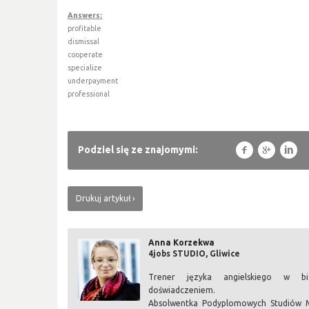
Answers:
profitable
dismissal
cooperate
specialize
underpayment
professional
f
g
l
Podziel się ze znajomymi:
Drukuj artykuł
Anna Korzekwa
4jobs STUDIO, Gliwice
Trener języka angielskiego w b
doświadczeniem.
Absolwentka Podyplomowych Studiów M