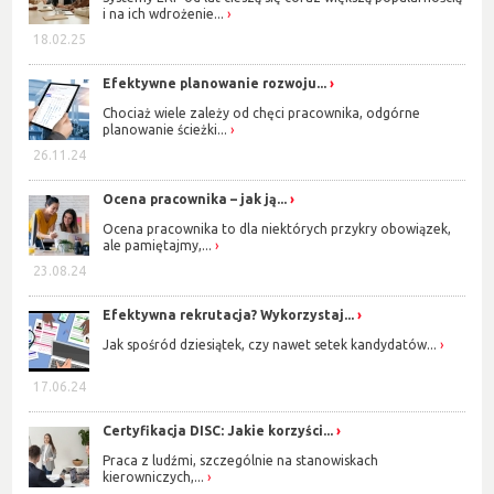
i na ich wdrożenie...
18.02.25
Efektywne planowanie rozwoju...
Chociaż wiele zależy od chęci pracownika, odgórne
planowanie ścieżki...
26.11.24
Ocena pracownika – jak ją...
Ocena pracownika to dla niektórych przykry obowiązek,
ale pamiętajmy,...
23.08.24
Efektywna rekrutacja? Wykorzystaj...
Jak spośród dziesiątek, czy nawet setek kandydatów...
17.06.24
Certyfikacja DISC: Jakie korzyści...
Praca z ludźmi, szczególnie na stanowiskach
kierowniczych,...