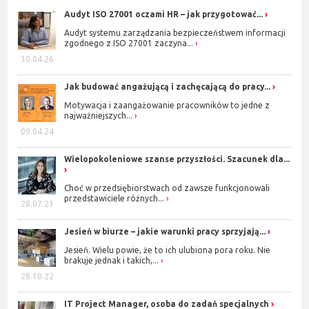
Audyt ISO 27001 oczami HR – jak przygotować...
Audyt systemu zarządzania bezpieczeństwem informacji
zgodnego z ISO 27001 zaczyna...
30.04.26
Jak budować angażującą i zachęcającą do pracy...
Motywacja i zaangażowanie pracowników to jedne z
najważniejszych...
09.04.24
Wielopokoleniowe szanse przyszłości. Szacunek dla...
Choć w przedsiębiorstwach od zawsze funkcjonowali
przedstawiciele różnych...
28.07.23
Jesień w biurze – jakie warunki pracy sprzyjają...
Jesień. Wielu powie, że to ich ulubiona pora roku. Nie
brakuje jednak i takich,...
28.10.22
IT Project Manager, osoba do zadań specjalnych