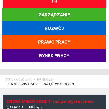
HR
ZARZĄDZANIE
ROZWÓJ
PRAWO PRACY
RYNEK PRACY
STRONA GŁÓWNA
HR ENGLISH
GROSS MISCONDUCT- RAŻĄCE WYKROCZENIE
GROSS MISCONDUCT- rażące wykroczenie
HR English
23.10.2017