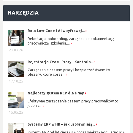
NARZĘDZIA
Rola Low-Code i AI w cyfrowej...
Rekrutacja, onboarding, zarządzanie dokumentacją
pracowniczą, szkolenia,...
23.03.26
Rejestracja Czasu Pracy i Kontrola...
Zarządzanie czasem pracy i bezpieczeństwem to
obszary, które coraz...
17.10.25
Najlepszy system RCP dla firmy
Efektywne zarządzanie czasem pracy pracowników to
jeden z...
15.05.25
Systemy ERP w HR – jak usprawniają...
Systemy ERP od lat cieszą się coraz większą popularnością