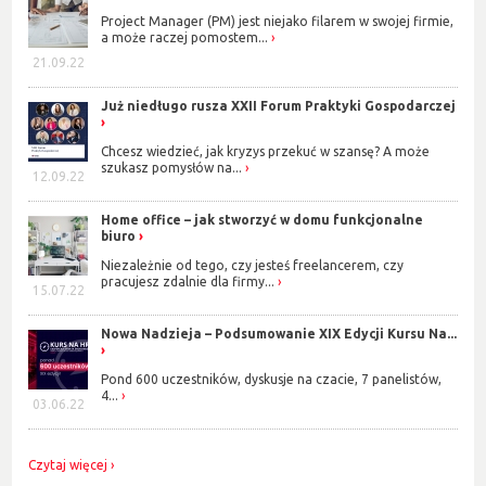
Project Manager (PM) jest niejako filarem w swojej firmie,
a może raczej pomostem...
21.09.22
Już niedługo rusza XXII Forum Praktyki Gospodarczej
Chcesz wiedzieć, jak kryzys przekuć w szansę? A może
szukasz pomysłów na...
12.09.22
Home office – jak stworzyć w domu funkcjonalne
biuro
Niezależnie od tego, czy jesteś freelancerem, czy
pracujesz zdalnie dla firmy...
15.07.22
Nowa Nadzieja – Podsumowanie XIX Edycji Kursu Na...
Pond 600 uczestników, dyskusje na czacie, 7 panelistów,
4...
03.06.22
Czytaj więcej