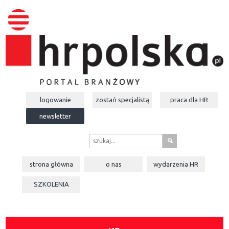
logowanie
zostań specjalistą
praca dla
HR
newsletter
s
strona główna
o nas
wydarzenia
HR
SZKOLENIA