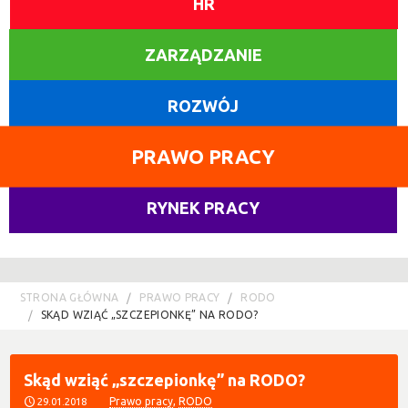
HR
ZARZĄDZANIE
ROZWÓJ
PRAWO PRACY
RYNEK PRACY
STRONA GŁÓWNA
PRAWO PRACY
RODO
SKĄD WZIĄĆ „SZCZEPIONKĘ” NA RODO?
Skąd wziąć „szczepionkę” na RODO?
Prawo pracy
,
RODO
29.01.2018