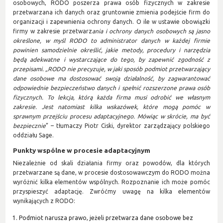
osobowych, RODO poszerza prawa osób fizycznych w zakresie
przetwarzana ich danych oraz gruntownie zmienia podejście firm do
organizacji i zapewnienia ochrony danych. O ile w ustawie obowiązki
firmy w zakresie przetwarz
ania i ochrony danych osobowych są jasno
określone, w myśl RODO to administrator danych w każdej firmie
powinien samodzielnie określić, jakie metody, procedury i narzędzia
będą adekwatne i wystarczające do tego, by zapewnić zgodność z
przepisami. „RODO nie precyzuje, w jaki sposób podmiot przetwarzający
dane osobowe ma dostosować swoją działalność, by zagwarantować
odpowiednie bezpieczeństwo danych i spełnić rozszerzone prawa osób
fizycznych. To lekcja, którą każda firma musi odrobić we własnym
zakresie. Jest natomiast kilka wskazówek, które mogą pomóc w
sprawnym przejściu procesu adaptacyjnego. Mówiąc w skrócie, ma być
bezpiecznie
” – tłumaczy Piotr Ciski, dyrektor zarządzający polskiego
oddziału Sage.
Punkty wspólne w procesie adaptacyjnym
Niezależnie od skali działania firmy oraz powodów, dla których
przetwarzane są dane, w procesie dostosowawczym do RODO można
wyróżnić kilka elementów wspólnych. Rozpoznanie ich może pomóc
przyspieszyć adaptację. Zwróćmy uwagę na kilka elementów
wynikających z RODO:
Podmiot narusza prawo, jeżeli przetwarza dane osobowe bez