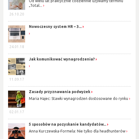
Od wielu lat praktycznie codziennie używamy terminu
„Total...
26.10.20
Nowoczesny system HR – 3...
24.01.18
Jak komunikować wynagrodzenia?
11.09.17
Zasady przyznawania podwyżek
Maria Hajec: Stawki wynagrodzeń dostosowane do rynku
02.01.17
5 sposobów na pozyskanie kandydatów...
Anna Kurczewska-Formela: Nie tylko dla headhunterów