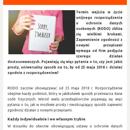
Termin wejścia w życie
unijnego rozporządzenia
o ochronie danych
osobowych (RODO) zbliża
się wielkimi krokami.
Zapewnienie zgodności z
nowymi przepisami
wymaga od firm podjęcia
szeregu działań
dostosowawczych. Pojawiają się więc pytania o to, czy jest jakiś
prosty, uniwersalny sposób na to, by od 25 maja 2018 r. działać
zgodnie z rozporządzeniem?
RODO zacznie obowiązywać od 25 maja 2018 r. Rozporządzenie
obejmie każdy podmiot, który w jakikolwiek sposób przetwarza dane
osób fizycznych. Wśród wielu przedsiębiorców pojawiają się więc
pytania o to, jak w możliwie prosty i nieobciążający sposób zapewnić
zgodność działań z nowymi przepisami.
Każdy indywidualnie i we własnym trybie
W stosunku do obecnie obowiązującej ustawy o ochronie danych