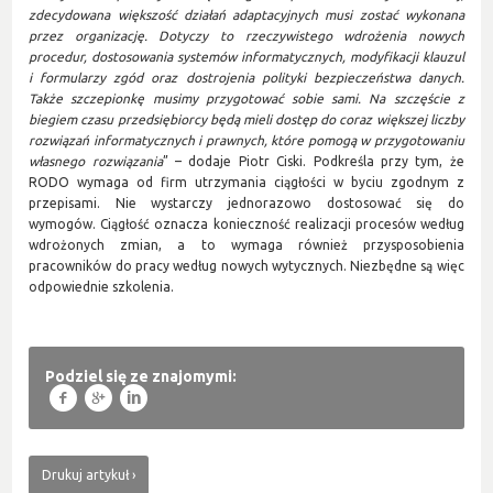
zdecydowana większość działań adaptacyjnych musi zostać wykonana
przez organizację. Dotyczy to rzeczywistego wdrożenia nowych
procedur, dostosowania systemów informatycznych, modyfikacji klauzul
i formularzy zgód oraz dostrojenia polityki bezpieczeństwa danych.
Także szczepionkę musimy przygotować sobie sami. Na szczęście z
biegiem czasu przedsiębiorcy będą mieli dostęp do coraz większej liczby
rozwiązań informatycznych i prawnych, które pomogą w przygotowaniu
własnego rozwiązania
” – dodaje Piotr Ciski. Podkreśla przy tym, że
RODO wymaga od firm utrzymania ciągłości w byciu zgodnym z
przepisami. Nie wystarczy jednorazowo dostosować się do
wymogów. Ciągłość oznacza konieczność realizacji procesów według
wdrożonych zmian, a to wymaga również przysposobienia
pracowników do pracy według nowych wytycznych. Niezbędne są więc
odpowiednie szkolenia.
Podziel się ze znajomymi:
f
g
l
Drukuj artykuł