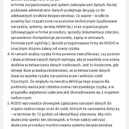
w firmie zorganizowany jest system zabezpieczeń danych. Na tej
podstawie administrator danych podejmuje decyzję co do
adekwatnych środków bezpieczeństwa. Co ważne – środki te
powinny być rozpatrzone na poziomie technicznym (użytkowane
narzędzia, systemy, serwisy WWW itp.) oraz organizacyjnym
(obowiązujące w firmie procedury, sposoby dokumentacji zdarzeń,
uprawnienia i kompetencje personelu, zapisy w umowach,
formularzach zgód itp.). Sposób przygotowania firmy do RODO w
znacznym stopniu zależy od oceny ryzyka.
W ramach analizy ryzyka firma powinna zweryfikować, czy poziom
i skala przetwarzanych danych wymaga, aby prowadziła ona ocenę
skutków przetwarzania danych osobowych. Jest to konieczne, gdy
istnieje duże prawdopodobieństwo, że przetwarzanie danych
stwarza wysokie ryzyko naruszenia praw i wolności osób
fizycznych. Ze względu na nieostrą definicję tego pojęcia dla
podmiotu ważna jest rzetelna ocena rzeczywistego ryzyka, a w
przypadku wątpliwości zalecane jest skonsultowanie się z organem
nadzorczym.
RODO wprowadza obowiązek zgłaszania naruszeń danych do
organu nadzorczego oraz do osób, których te naruszenia dotyczą
– w terminie do 72 godzin od identyfikacji zdarzenia. Aby móc
skutecznie spełnić ten obowiązek, w firmie należy wdrożyć
skuteczne procedury monitorowania systemu bezpieczeństwa