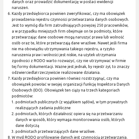
danych oraz prowadzić dokumentację w postaci ewidencji
naruszeń.
Każdy przedsiębiorca powinien zweryfikować, czy ma obowiązek
prowadzenia rejestru czynności przetwarzania danych osobowych.
Jest to wymóg dla firm zatrudniających powyżej 250 pracowników,
a w przypadku mniejszych firm obejmuje on te podmioty, które
przetwarzając dane osobowe mogą naruszyć prawa lub wolność
osób oraz te, które przetwarzają dane wrażliwe. Nawet jeśli firma
nie ma obowiązku utrzymywania takiego rejestru, a ryzyko
naruszenia praw i wolności jest niskie, na użytek utrzymania
zgodności z RODO warto rozważyć, czy nie utrzymywać w firmie
tej formy dokumentacji. Ważne jest jednak, by rejestr żył, to znaczy
odzwierciedlał rzeczywiście realizowane działania.
Każdy przedsiębiorca powinien również rozstrzygnąć, czy ma
obowiązek powołać w swojej organizacji funkcję Inspektora Danych
Osobowych (IDO). Obowiązek ten ciąży na trzech kategoriach
podmiotów:
podmiotach publicznych (z wyjątkiem sądów), w tym prywatnych
realizujących zadania publiczne
podmiotach, których działalność opiera się na przetwarzaniu
danych w sposób, który wymaga monitorowania osób, których
dane dotyczą
podmiotach przetwarzających dane wrażliwe.
W myśl RODO profilowanie danych jest czynnością przetwarzania.