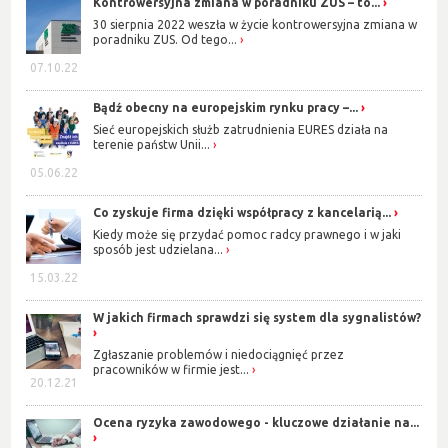
Kontrowersyjna zmiana w poradniku ZUS – to...
30 sierpnia 2022 weszła w życie kontrowersyjna zmiana w
poradniku ZUS. Od tego...
07.10.22
Bądź obecny na europejskim rynku pracy –...
Sieć europejskich służb zatrudnienia EURES działa na
terenie państw Unii...
05.06.22
Co zyskuje firma dzięki współpracy z kancelarią...
Kiedy może się przydać pomoc radcy prawnego i w jaki
sposób jest udzielana...
15.03.22
W jakich firmach sprawdzi się system dla sygnalistów?
Zgłaszanie problemów i niedociągnięć przez
pracowników w firmie jest...
20.12.21
Ocena ryzyka zawodowego - kluczowe działanie na...