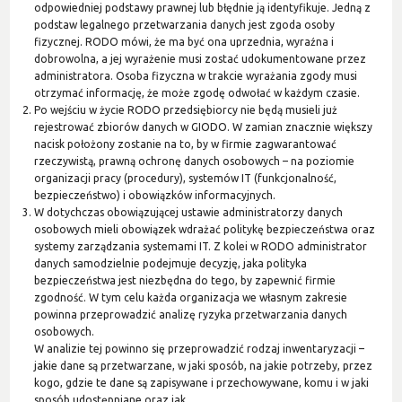
odpowiedniej podstawy prawnej lub błędnie ją identyfikuje. Jedną z
podstaw legalnego przetwarzania danych jest zgoda osoby
fizycznej. RODO mówi, że ma być ona uprzednia, wyraźna i
dobrowolna, a jej wyrażenie musi zostać udokumentowane przez
administratora. Osoba fizyczna w trakcie wyrażania zgody musi
otrzymać informację, że może zgodę odwołać w każdym czasie.
Po wejściu w życie RODO przedsiębiorcy nie będą musieli już
rejestrować zbiorów danych w GIODO. W zamian znacznie większy
nacisk położony zostanie na to, by w firmie zagwarantować
rzeczywistą, prawną ochronę danych osobowych – na poziomie
organizacji pracy (procedury), systemów IT (funkcjonalność,
bezpieczeństwo) i obowiązków informacyjnych.
W dotychczas obowiązującej ustawie administratorzy danych
osobowych mieli obowiązek wdrażać politykę bezpieczeństwa oraz
systemy zarządzania systemami IT. Z kolei w RODO administrator
danych samodzielnie podejmuje decyzję, jaka polityka
bezpieczeństwa jest niezbędna do tego, by zapewnić firmie
zgodność. W tym celu każda organizacja we własnym zakresie
powinna przeprowadzić analizę ryzyka przetwarzania danych
osobowych.
W analizie tej powinno się przeprowadzić rodzaj inwentaryzacji –
jakie dane są przetwarzane, w jaki sposób, na jakie potrzeby, przez
kogo, gdzie te dane są zapisywane i przechowywane, komu i w jaki
sposób udostępniane oraz jak