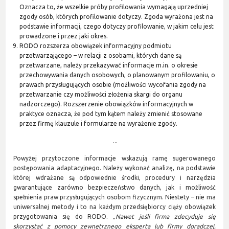
Oznacza to, że wszelkie próby profilowania wymagają uprzedniej
zgody osób, których profilowanie dotyczy. Zgoda wyrażona jest na
podstawie informacji, czego dotyczy profilowanie, w jakim celu jest
prowadzone i przez jaki okres.
RODO rozszerza obowiązek informacyjny podmiotu
przetwarzającego – w relacji z osobami, których dane są
przetwarzane, należy przekazywać informacje m.in. o okresie
przechowywania danych osobowych, o planowanym profilowaniu, o
prawach przysługujących osobie (możliwości wycofania zgody na
przetwarzanie czy możliwości złożenia skargi do organu
nadzorczego). Rozszerzenie obowiązków informacyjnych w
praktyce oznacza, że pod tym kątem należy zmienić stosowane
przez firmę klauzule i formularze na wyrażenie zgody.
...
Powyżej przytoczone informacje wskazują ramę sugerowanego
postępowania adaptacyjnego. Należy wykonać analizę, na podstawie
której wdrażane są odpowiednie środki, procedury i narzędzia
gwarantujące zarówno bezpieczeństwo danych, jak i możliwość
spełnienia praw przysługujących osobom fizycznym. Niestety – nie ma
uniwersalnej metody i to na każdym przedsiębiorcy ciąży obowiązek
przygotowania się do RODO. „
Nawet jeśli firma zdecyduje się
skorzystać z pomocy zewnętrznego eksperta lub firmy doradczej,