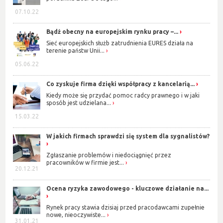
07.10.22
Bądź obecny na europejskim rynku pracy –...
Sieć europejskich służb zatrudnienia EURES działa na
terenie państw Unii...
05.06.22
Co zyskuje firma dzięki współpracy z kancelarią...
Kiedy może się przydać pomoc radcy prawnego i w jaki
sposób jest udzielana...
15.03.22
W jakich firmach sprawdzi się system dla sygnalistów?
Zgłaszanie problemów i niedociągnięć przez
pracowników w firmie jest...
20.12.21
Ocena ryzyka zawodowego - kluczowe działanie na...
Rynek pracy stawia dzisiaj przed pracodawcami zupełnie
nowe, nieoczywiste...
31.01.21