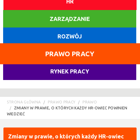
HR
ZARZĄDZANIE
ROZWÓJ
PRAWO PRACY
RYNEK PRACY
STRONA GŁÓWNA
PRAWO PRACY
PRAWO
ZMIANY W PRAWIE, O KTÓRYCH KAŻDY HR-OWIEC POWINIEN
WIEDZIEĆ
Zmiany w prawie, o których każdy HR-owiec