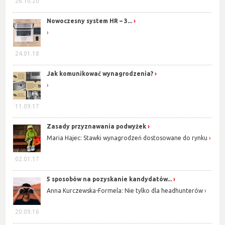
26.10.20
Nowoczesny system HR – 3...
24.01.18
Jak komunikować wynagrodzenia?
11.09.17
Zasady przyznawania podwyżek
Maria Hajec: Stawki wynagrodzeń dostosowane do rynku
02.01.17
5 sposobów na pozyskanie kandydatów...
Anna Kurczewska-Formela: Nie tylko dla headhunterów
20.09.16