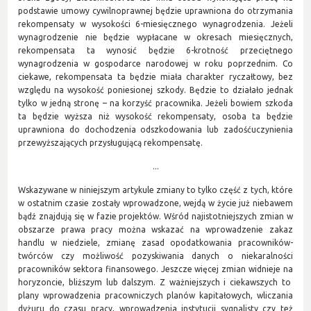
podstawie umowy cywilnoprawnej będzie uprawniona do otrzymania
rekompensaty w wysokości 6-miesięcznego wynagrodzenia. Jeżeli
wynagrodzenie nie będzie wypłacane w okresach miesięcznych,
rekompensata ta wynosić będzie 6-krotność przeciętnego
wynagrodzenia w gospodarce narodowej w roku poprzednim. Co
ciekawe, rekompensata ta będzie miała charakter ryczałtowy, bez
względu na wysokość poniesionej szkody. Będzie to działało jednak
tylko w jedną stronę – na korzyść pracownika. Jeżeli bowiem szkoda
ta będzie wyższa niż wysokość rekompensaty, osoba ta będzie
uprawniona do dochodzenia odszkodowania lub zadośćuczynienia
przewyższających przysługującą rekompensatę.
...
Wskazywane w niniejszym artykule zmiany to tylko część z tych, które
w ostatnim czasie zostały wprowadzone, wejdą w życie już niebawem
bądź znajdują się w fazie projektów. Wśród najistotniejszych zmian w
obszarze prawa pracy można wskazać na wprowadzenie zakaz
handlu w niedziele, zmianę zasad opodatkowania pracowników-
twórców czy możliwość pozyskiwania danych o niekaralności
pracowników sektora finansowego. Jeszcze więcej zmian widnieje na
horyzoncie, bliższym lub dalszym. Z ważniejszych i ciekawszych to
plany wprowadzenia pracowniczych planów kapitałowych, wliczania
dyżuru do czasu pracy, wprowadzenia instytucji sygnalisty czy też