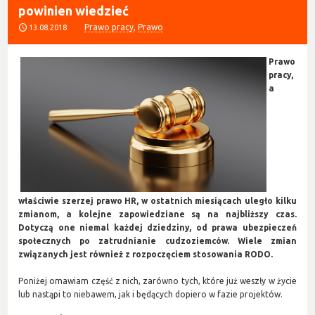
powinien wiedzieć
Prawo pracy
,
Prawo
13.08.2018
Prawo
pracy,
a
właściwie szerzej prawo HR, w ostatnich miesiącach uległo kilku
zmianom, a kolejne zapowiedziane są na najbliższy czas.
Dotyczą one niemal każdej dziedziny, od prawa ubezpieczeń
społecznych po zatrudnianie cudzoziemców. Wiele zmian
związanych jest również z rozpoczęciem stosowania RODO.
Poniżej omawiam część z nich, zarówno tych, które już weszły w życie
lub nastąpi to niebawem, jak i będących dopiero w fazie projektów.