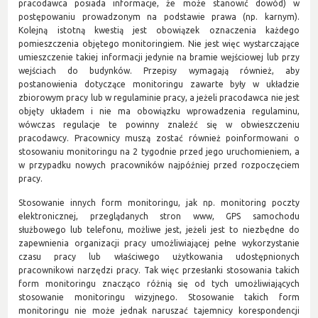
pracodawca posiada informacje, że może stanowić dowód) w
postępowaniu prowadzonym na podstawie prawa (np. karnym).
Kolejną istotną kwestią jest obowiązek oznaczenia każdego
pomieszczenia objętego monitoringiem. Nie jest więc wystarczające
umieszczenie takiej informacji jedynie na bramie wejściowej lub przy
wejściach do budynków. Przepisy wymagają również, aby
postanowienia dotyczące monitoringu zawarte były w układzie
zbiorowym pracy lub w regulaminie pracy, a jeżeli pracodawca nie jest
objęty układem i nie ma obowiązku wprowadzenia regulaminu,
wówczas regulacje te powinny znaleźć się w obwieszczeniu
pracodawcy. Pracownicy muszą zostać również poinformowani o
stosowaniu monitoringu na 2 tygodnie przed jego uruchomieniem, a
w przypadku nowych pracowników najpóźniej przed rozpoczęciem
pracy.
Stosowanie innych form monitoringu, jak np. monitoring poczty
elektronicznej, przeglądanych stron www, GPS samochodu
służbowego lub telefonu, możliwe jest, jeżeli jest to niezbędne do
zapewnienia organizacji pracy umożliwiającej pełne wykorzystanie
czasu pracy lub właściwego użytkowania udostępnionych
pracownikowi narzędzi pracy. Tak więc przesłanki stosowania takich
form monitoringu znacząco różnią się od tych umożliwiających
stosowanie monitoringu wizyjnego. Stosowanie takich form
monitoringu nie może jednak naruszać tajemnicy korespondencji