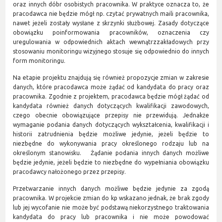
oraz innych dóbr osobistych pracownika. W praktyce oznacza to, że
pracodawca nie będzie mógł np. czytać prywatnych maili pracownika,
nawet jeżeli zostały wysłane z skrzynki służbowej. Zasady dotyczące
obowiązku poinformowania pracowników, oznaczenia czy
uregulowania w odpowiednich aktach wewnątrzzakładowych przy
stosowaniu monitoringu wizyjnego stosuje się odpowiednio do innych
form monitoringu.
Na etapie projektu znajdują się również propozycje zmian w zakresie
danych, które pracodawca może żądać od kandydata do pracy oraz
pracownika. Zgodnie z projektem, pracodawca będzie mógł żądać od
kandydata również danych dotyczących kwalifikacji zawodowych,
czego obecnie obowiązujące przepisy nie przewidują. Jednakże
wymaganie podania danych dotyczących wykształcenia, kwalifikacji i
historii zatrudnienia będzie możliwe jedynie, jeżeli będzie to
niezbędne do wykonywania pracy określonego rodzaju lub na
określonym stanowisku. Żądanie podania innych danych możliwe
będzie jedynie, jeżeli będzie to niezbędne do wypełniania obowiązku
pracodawcy nałożonego przez przepisy.
Przetwarzanie innych danych możliwe będzie jedynie za zgodą
pracownika. W projekcie zmian do kp wskazano jednak, że brak zgody
lub jej wycofanie nie może być podstawą niekorzystnego traktowania
kandydata do pracy lub pracownika i nie może powodować