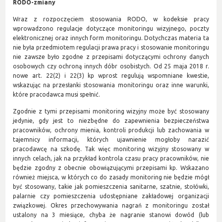
RODO-zmiany
Wraz z rozpoczęciem stosowania RODO, w kodeksie pracy
wprowadzono regulacje dotyczące monitoringu wizyjnego, poczty
elektronicznej oraz innych form monitoringu. Dotychczas materia ta
nie była przedmiotem regulacji prawa pracy i stosowanie monitoringu
nie zawsze było zgodne z przepisami dotyczącymi ochrony danych
osobowych czy ochroną innych dóbr osobistych. Od 25 maja 2018 r.
nowe art. 22(2) i 22(3) kp wprost regulują wspomniane kwestie,
wskazując na przesłanki stosowania monitoringu oraz inne warunki,
które pracodawca musi spełnić.
Zgodnie z tymi przepisami monitoring wizyjny może być stosowany
jedynie, gdy jest to niezbędne do zapewnienia bezpieczeństwa
pracowników, ochrony mienia, kontroli produkcji lub zachowania w
tajemnicy informacji, których ujawnienie mogłoby narazić
pracodawcę na szkodę. Tak więc monitoring wizyjny stosowany w
innych celach, jak na przykład kontrola czasu pracy pracowników, nie
będzie zgodny z obecnie obowiązującymi przepisami kp. Wskazano
również miejsca, w których co do zasady monitoring nie będzie mógł
być stosowany, takie jak pomieszczenia sanitarne, szatnie, stołówki,
palarnie czy pomieszczenia udostępniane zakładowej organizacji
związkowej. Okres przechowywania nagrań z monitoringu został
ustalony na 3 miesiące, chyba że nagranie stanowi dowód (lub