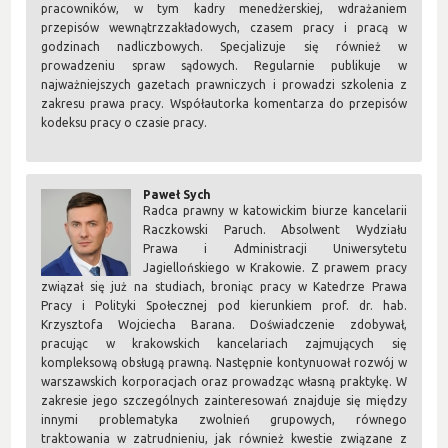
pracowników, w tym kadry menedżerskiej, wdrażaniem
przepisów wewnątrzzakładowych, czasem pracy i pracą w
godzinach nadliczbowych. Specjalizuje się również w
prowadzeniu spraw sądowych. Regularnie publikuje w
najważniejszych gazetach prawniczych i prowadzi szkolenia z
zakresu prawa pracy. Współautorka komentarza do przepisów
kodeksu pracy o czasie pracy.
Paweł Sych
Radca prawny w katowickim biurze kancelarii
Raczkowski Paruch. Absolwent Wydziału
Prawa i Administracji Uniwersytetu
Jagiellońskiego w Krakowie. Z prawem pracy
związał się już na studiach, broniąc pracy w Katedrze Prawa
Pracy i Polityki Społecznej pod kierunkiem prof. dr. hab.
Krzysztofa Wojciecha Barana. Doświadczenie zdobywał,
pracując w krakowskich kancelariach zajmujących się
kompleksową obsługą prawną. Następnie kontynuował rozwój w
warszawskich korporacjach oraz prowadząc własną praktykę. W
zakresie jego szczególnych zainteresowań znajduje się między
innymi problematyka zwolnień grupowych, równego
traktowania w zatrudnieniu, jak również kwestie związane z