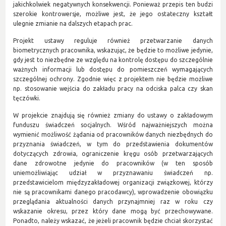
jakichkolwiek negatywnych konsekwencji. Ponieważ przepis ten budzi
szerokie kontrowersje, możliwe jest, że jego ostateczny kształt
ulegnie zmianie na dalszych etapach prac.
Projekt ustawy reguluje również przetwarzanie danych
biometrycznych pracownika, wskazując, że będzie to możliwe jedynie,
gdy jest to niezbędne ze względu na kontrolę dostępu do szczególnie
ważnych informacji lub dostępu do pomieszczeń wymagających
szczególnej ochrony. Zgodnie więc z projektem nie będzie możliwe
np. stosowanie wejścia do zakładu pracy na odciska palca czy skan
tęczówki.
W projekcie znajdują się również zmiany do ustawy o zakładowym
funduszu świadczeń socjalnych. Wśród najważniejszych można
wymienić możliwość żądania od pracowników danych niezbędnych do
przyznania świadczeń, w tym do przedstawienia dokumentów
dotyczących zdrowia, ograniczenie kręgu osób przetwarzających
dane zdrowotne jedynie do pracowników (w ten sposób
uniemożliwiając udział w przyznawaniu świadczeń np.
przedstawicielom międzyzakładowej organizacji związkowej, którzy
nie są pracownikami danego pracodawcy), wprowadzenie obowiązku
przeglądania aktualności danych przynajmniej raz w roku czy
wskazanie okresu, przez który dane mogą być przechowywane.
Ponadto, należy wskazać, że jeżeli pracownik będzie chciał skorzystać