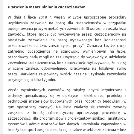
Ułatwienia w zatrudnianiu cudzoziemców
W dniu 1 lipca 2018 r. weszły w życie uproszczone procedury
uzyskiwania zezwoleń na pracę dla cudzoziemców w przypadku
podejmowania pracy w niektórych zawodach. Stworzona została lista
zawodów, które mogą być wykonywane przez cudzoziemców na
podstawie zezwolenia na pracę wydawanego bez konieczności
przeprowadzenia tzw. „testu rynku pracy”. Oznacza to, że chcąc
zatrudnić cudzoziemca na stanowisku wymienionym na liście,
pracodawcy będą mogli od razu wystąpić do wojewody o udzielenie
zezwolenia cudzoziemcowi, bez konieczności wykazywania, że nie są
w stanie znaleźć odpowiedniego pracownika na lokalnym rynku
pracy. Ułatwienia te powinny skrócić czas na uzyskanie zezwolenia
przynajmniej o kilka tygodni.
Wśród wymienionych zawodów są między innymi inżynierowie i
technicy specjalizujący się w elektryce i elektronice, produkcji i
technologii materiałów budowlanych oraz robotnicy budowlani (w
tym operatorzy maszyn). Na liście znalazły się również zawody
związane z branżą informatyczną, upraszczając procedurę w
szczególności dla programistów i projektantów aplikacji, analityków
systemów i administratorów baz danych. Ułatwienia zapewniono w
branży transportowej i opiekuńczej, a także w sektorze zdrowia – bez