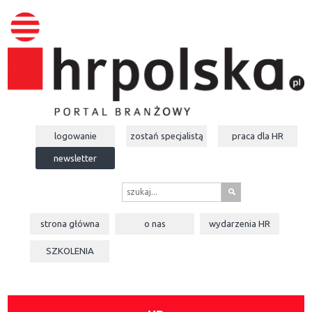
logowanie
zostań specjalistą
praca dla
HR
newsletter
s
strona główna
o nas
wydarzenia
HR
SZKOLENIA