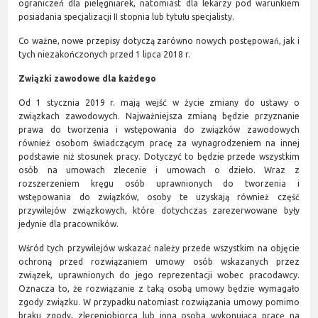
ograniczeń dla pielęgniarek, natomiast dla lekarzy pod warunkiem
posiadania specjalizacji II stopnia lub tytułu specjalisty.
Co ważne, nowe przepisy dotyczą zarówno nowych postępowań, jak i
tych niezakończonych przed 1 lipca 2018 r.
Związki zawodowe dla każdego
Od 1 stycznia 2019 r. mają wejść w życie zmiany do ustawy o
związkach zawodowych. Najważniejsza zmianą będzie przyznanie
prawa do tworzenia i wstępowania do związków zawodowych
również osobom świadczącym pracę za wynagrodzeniem na innej
podstawie niż stosunek pracy. Dotyczyć to będzie przede wszystkim
osób na umowach zlecenie i umowach o dzieło. Wraz z
rozszerzeniem kręgu osób uprawnionych do tworzenia i
wstępowania do związków, osoby te uzyskają również część
przywilejów związkowych, które dotychczas zarezerwowane były
jedynie dla pracowników.
Wśród tych przywilejów wskazać należy przede wszystkim na objęcie
ochroną przed rozwiązaniem umowy osób wskazanych przez
związek, uprawnionych do jego reprezentacji wobec pracodawcy.
Oznacza to, że rozwiązanie z taką osobą umowy będzie wymagało
zgody związku. W przypadku natomiast rozwiązania umowy pomimo
braku zgody, zleceniobiorca lub inna osoba wykonująca pracę na