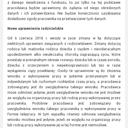
z danego świadczenia z funduszu, to już tylko na tej podstawie
pracodawca będzie uprawniony do żądania od niego określonych
danych i ich potwierdzenia. Nie będzie konieczności uzyskiwania
dodatkowo zgody pracownika na przetwarzanie tych danych.
Nowe uprawnienia rodzicielskie
Od 6 czerwca 2018 r. weszły w życie zmiany w kp dotyczące
niektórych uprawnień związanych z rodzicielstwem. Zmiany dotyczą
rodzica lub małżonka rodzica dziecka z ciężkim i nieodwracalnym
upośledzeniem albo nieuleczalną chorobą zagrażającą życiu, które
powstały w prenatalnym okresie rozwoju dziecka lub w czasie porodu,
dziecka z orzeczeniem o niepełnosprawności lub też w razie
wystąpienia ciąży powikłanej. Osoby te uprawnione są do złożenia
wniosku o wykonywanie pracy w systemie przerywanym lub w
indywidulanym lub ruchomym rozkładzie czasu pracy, a pracodawca
zobowiązany jest do uwzględnienia takiego wniosku. Pracodawca
może odmówić jedynie, jeżeli uwzględnienie wniosku nie jest możliwe
ze względu na organizację pracy lub rodzaj pracy wykonywanej przez
pracownika. Podobnie pracodawca jest zobowiązany do
uwzględnienia wniosku takiego pracownika o wykonywanie pracy w
formie telepracy. W tym wypadku również odmowa uwzględnienia
wniosku możliwa jest jedynie, jeżeli ze względu na organizację pracy
lub rodzaj pracy wykonywanie jej w tej formie jest niemożliwe.