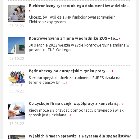
Elektroniczny system obiegu dokumentów w dziale...
Chcesz, by Twój dział HR funkcjonował sprawniej?
Elektroniczny system...
03.03.23
Kontrowersyjna zmiana w poradniku ZUS – to...
30 sierpnia 2022 weszła w życie kontrowersyjna zmiana w
poradniku ZUS. Od tego...
07.10.22
Bądź obecny na europejskim rynku pracy –...
Sieć europejskich służb zatrudnienia EURES działa na
terenie państw Unii...
05.06.22
Co zyskuje firma dzięki współpracy z kancelarią...
Kiedy może się przydać pomoc radcy prawnego i w jaki
sposób jest udzielana...
15.03.22
W jakich firmach sprawdzi się system dla sygnalistów?