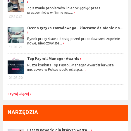
Zgłaszanie problemów i niedociągnięć przez
pracowników w firmie jest...
20.12.21
Ocena ryzyka zawodowego - kluczowe działanie na...
Rynek pracy stawia dzisiaj przed pracodawcami zupełnie
nowe, nieoczywiste...
31.01.21
Top Payroll Manager Awards
Rusza konkurs Top Payroll Manager AwardsPierwsza
inicjatywa w Polsce podkreślająca...
01.03.20
Czytaj więcej
NARZĘDZIA
Cztery powody, dla których warto...