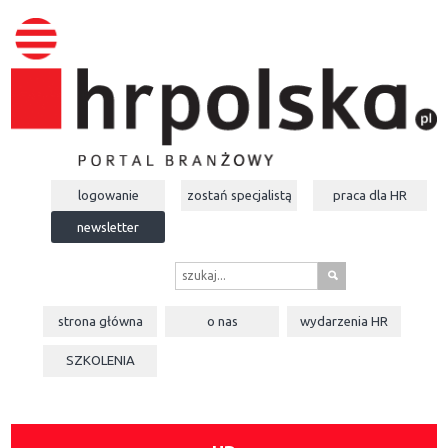
logowanie
zostań specjalistą
praca dla
HR
newsletter
s
strona główna
o nas
wydarzenia
HR
SZKOLENIA