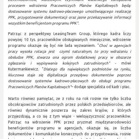
procesem wdrożenia Pracowniczych Planów Kapitałowych będą:
dostosowanie systemu kadrowo-płacowego umożliwiającego realizację
PPK, przygotowanie dokumentacji oraz jasne przekazywanie informacji
wszystkim beneficjentom programu PPK".
Patrząc z perspektywy LeasingTeam Group, którego kadra liczy
powyżej 10 tys. pracowników obsługiwanych miesięcznie, wdrożenie
programu okazuje się być nie lada wyzwaniem. "
Choć w agencjach
pracy wysoka rotacja jest czymś naturalnym, to przy wdrażaniu i
obsłudze PPK, stwarza ona ogrom dodatkowej pracy w obszarze
zgłaszania i wypisywania kolejnych zatrudnionych" -
mówi
Kutermankiewicz. "
Dlatego dla największych podmiotów na rynku,
kluczowa staje się digitalizacja przepływu dokumentów poprzez
dostosowanie systemów kadrowo-płacowych do obsługi programu
Pracowniczych Planów Kapitałowych"
– dodaje specjalista od kadr i płac.
Warto również pamiętać, że z roku na rok rośnie nie tylko liczba
obcokrajowców zatrudnionych przez polskich przedsiębiorców, ale
również dynamicznie poszerza się zakres krajów, z których
przyjeżdżają, a co się z tym wiąże - wielojęzyczność pracowników.
Patrząc na wdrożenie PPK przez pryzmat międzynarodowości
beneficjentów programu w agencjach, okazuje się, że liczba
dokumentów i komunikatów koniecznych do przygotowania, rośnie