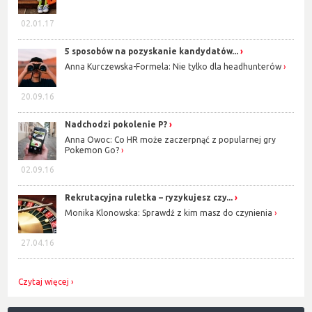
02.01.17
5 sposobów na pozyskanie kandydatów...
Anna Kurczewska-Formela: Nie tylko dla headhunterów
20.09.16
Nadchodzi pokolenie P?
Anna Owoc: Co HR może zaczerpnąć z popularnej gry
Pokemon Go?
02.09.16
Rekrutacyjna ruletka – ryzykujesz czy...
Monika Klonowska: Sprawdź z kim masz do czynienia
27.04.16
Czytaj więcej