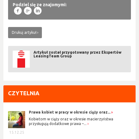
Podziel się ze znajomymi:
f
g
l
Drukuj artykuł
Artykuł został przygotowany przez Ekspertów
LeasingTeam Group
CZYTELNIA
Prawa kobiet w pracy w okresie ciąży oraz...
Kobietom w ciąży oraz w okresie macierzyństwa
przysługują dodatkowe prawa –...
15.12.25