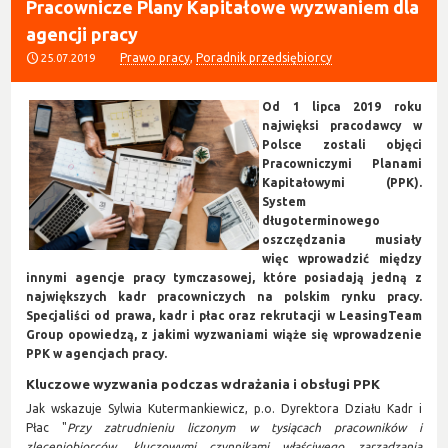
Pracownicze Plany Kapitałowe wyzwaniem dla
agencji pracy
Prawo pracy
,
Poradnik przedsiębiorcy
25.07.2019
Od 1 lipca 2019 roku
najwięksi pracodawcy w
Polsce zostali objęci
Pracowniczymi Planami
Kapitałowymi (PPK).
System
długoterminowego
oszczędzania musiały
więc wprowadzić między
innymi agencje pracy tymczasowej, które posiadają jedną z
największych kadr pracowniczych na polskim rynku pracy.
Specjaliści od prawa, kadr i płac oraz rekrutacji w LeasingTeam
Group opowiedzą, z jakimi wyzwaniami wiąże się wprowadzenie
PPK w agencjach pracy.
Kluczowe wyzwania podczas wdrażania i obsługi PPK
Jak wskazuje Sylwia Kutermankiewicz, p.o. Dyrektora Działu Kadr i
Płac "
Przy zatrudnieniu liczonym w tysiącach pracowników i
zleceniobiorców, kluczowymi czynnikami właściwego zarządzania