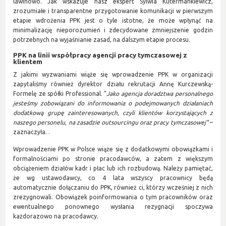
lawinowo. Jak wskazuje nasz ekspert Sylwia Kutermankiewicz,
zrozumiałe i transparentne przygotowanie komunikacji w pierwszym
etapie wdrożenia PPK jest o tyle istotne, że może wpłynąć na
minimalizację nieporozumień i zdecydowane zmniejszenie godzin
potrzebnych na wyjaśnianie zasad, na dalszym etapie procesu.
PPK na linii współpracy agencji pracy tymczasowej z
klientem
Z jakimi wyzwaniami wiąże się wprowadzenie PPK w organizacji
zapytaliśmy również dyrektor działu rekrutacji Annę Kurczewską-
Formelę ze spółki Professional. "
Jako agencja doradztwa personalnego
jesteśmy zobowiązani do informowania o podejmowanych działaniach
dodatkową grupę zainteresowanych, czyli klientów korzystających z
naszego personelu, na zasadzie outsourcingu oraz pracy tymczasowej"
–
zaznaczyła. .
Wprowadzenie PPK w Polsce wiąże się z dodatkowymi obowiązkami i
formalnościami po stronie pracodawców, a zatem z większym
obciążeniem działów kadr i płac lub ich rozbudową. Należy pamiętać,
że wg ustawodawcy, co 4 lata wszyscy pracownicy będą
automatycznie dołączaniu do PPK, również ci, którzy wcześniej z nich
zrezygnowali. Obowiązek poinformowania o tym pracowników oraz
ewentualnego ponownego wysłania rezygnacji spoczywa
każdorazowo na pracodawcy.