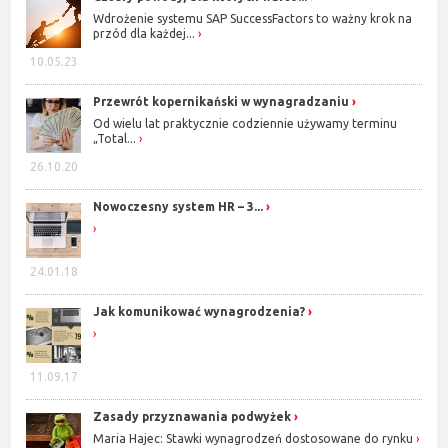
Wdrożenie systemu SAP SuccessFactors to ważny krok na
przód dla każdej...
10.05.23
Przewrót kopernikański w wynagradzaniu
Od wielu lat praktycznie codziennie używamy terminu
„Total...
26.10.20
Nowoczesny system HR – 3...
24.01.18
Jak komunikować wynagrodzenia?
11.09.17
Zasady przyznawania podwyżek
Maria Hajec: Stawki wynagrodzeń dostosowane do rynku