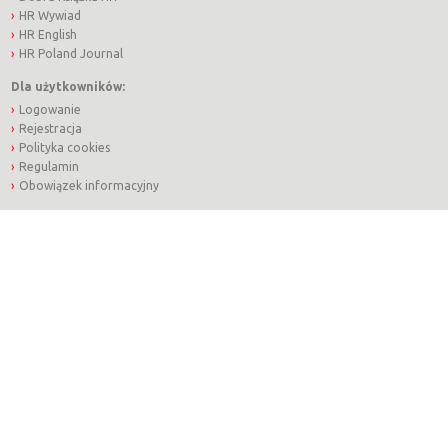
HR Wywiad
HR English
HR Poland Journal
Dla użytkowników:
Logowanie
Rejestracja
Polityka cookies
Regulamin
Obowiązek informacyjny